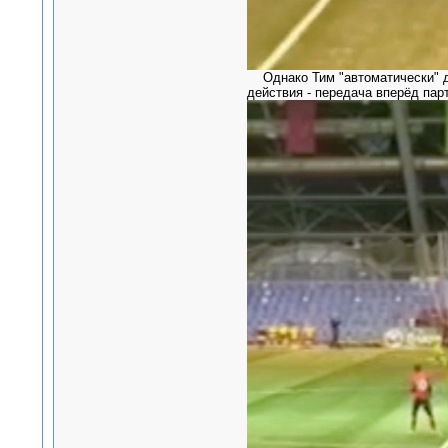
Однако Тим "автоматически" дел
действия - передача вперёд па