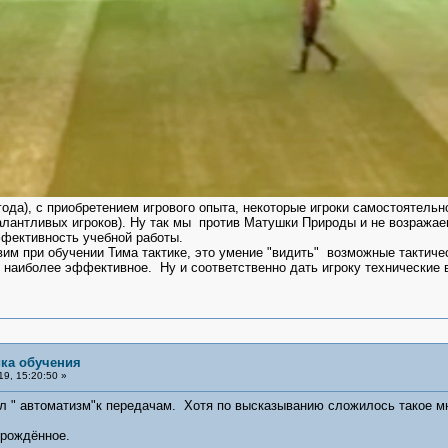
 года), с приобретением игрового опыта, некоторые игроки самостоятель
алантливых игроков). Ну так мы против Матушки Природы и не возражаем
фективность учебной работы.
 при обучении Тима тактике, это умение "видить" возможные тактичес
 наиболее эффективное. Ну и соответственно дать игроку технические 
ика обучения
9, 15:20:50 »
ял " автоматизм"к передачам. Хотя по высказыванию сложилось такое мн
врождённое.