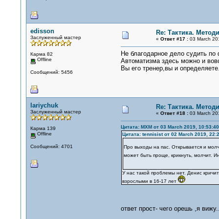
edisson
Re: Тактика. Метод
Заслуженный мастер
«
Ответ #17 :
03 March 201
Не благодарное дело судить по ф
Карма 82
Offline
Автоматизма здесь можно и вовс
Вы его тренер,вы и определяете.
Сообщений: 5456
lariychuk
Re: Тактика. Метод
Заслуженный мастер
«
Ответ #18 :
03 March 201
Цитата: MXM от 03 March 2019, 10:53:40
Карма 139
Offline
Цитата: tennisist от 02 March 2019, 22:
Сообщений: 4701
Про выходы на пас. Открывается и молчи
может быть проще, крикнуть, молчит. 
У нас такой проблемы нет. Денис кричит
взрослыми в 16-17 лет
ответ прост- чего орешь ,я вижу.