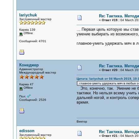
lariychuk
Re: Тактика. Метод
Заслуженный мастер
«
Ответ #19 :
04 March 201
... Первая цель которую мы ста
Карма 139
Offline
умение выбирать из возможного,
Сообщений: 4701
главное-уметь удержать мяч в л
Конеджер
Re: Тактика. Метод
Администратор
«
Ответ #20 :
04 March 201
Международный мастер
Цитата: lariychuk от 04 March 2019, 10:
..главное-уметь удержать мяч в любых об
Карма 47
Offline
Это, конечно, так. Умение не б
тактики. Но нельзя всему учить
Пол:
дальней ногой, и контроль сопе
Сообщений: 2526
время.
Виктор
edisson
Re: Тактика. Метод
Заслуженный мастер
«
Ответ #21 :
04 March 201