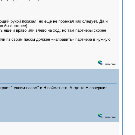
ющий рукой показал, но еще не побежал как следует. Да и
ло бы сложнее).
ь еще и враво или влево на ход, но там партнеры скорее
 Или пз своим пасом должен «направить» партнера в нужную
Записан
рает " своим пасом" и Н поймет его. А где-то Н совершит
Записан