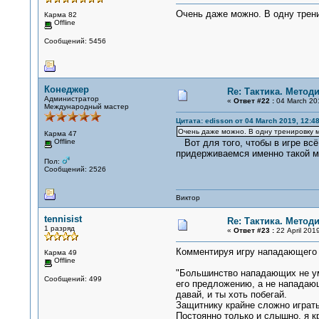
Очень даже можно. В одну трени
Карма 82
Offline
Сообщений: 5456
Конеджер
Re: Тактика. Метод
Администратор
«
Ответ #22 :
04 March 201
Международный мастер
Цитата: edisson от 04 March 2019, 12:48
Очень даже можно. В одну тренировку мо
Карма 47
Offline
Вот для того, чтобы в игре всё
придерживаемся именно такой м
Пол:
Сообщений: 2526
Виктор
tennisist
Re: Тактика. Метод
1 разряд
«
Ответ #23 :
22 April 2019
Комментируя игру нападающего 
Карма 49
Offline
"Большинство нападающих не уме
Сообщений: 499
его предложению, а не нападающ
давай, и ты хоть побегай.
Защитнику крайне сложно играт
Постоянно только и слышно, я кр