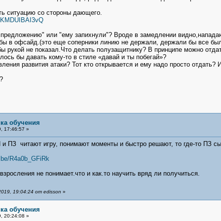
ть ситуацию со стороны дающего.
HZZKMDUIBAI3vQ
по предложению" или "ему запихнули"? Вроде в замедлении видно,напада
 бы в офсайд.(это еще соперники линию не держали, держали бы все бы
ы рукой не показал.Что делать полузащитнику? В принципе можно отдат
ось бы давать кому-то в стиле «давай и ты побегай»?
вления развития атаки? Тот кто открывается и ему надо просто отдать?
?
ика обучения
, 17:46:57 »
 и ПЗ читают игру, понимают моменты и быстро решают, то где-то ПЗ сыг
u.be/R4a0b_GFiRk
взросления не понимает.что и как.то научить вряд ли получиться.
019, 19:04:24 от edisson
»
ика обучения
, 20:24:08 »