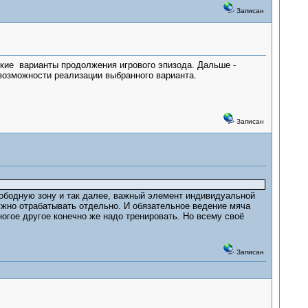
Записан
ские варианты продолжения игрового эпизода. Дальше -
возможности реализации выбранного варианта.
Записан
вободную зону и так далее, важный элемент индивидуальной
нужно отрабатывать отдельно. И обязательное ведение мяча
ногое другое конечно же надо тренировать. Но всему своё
Записан