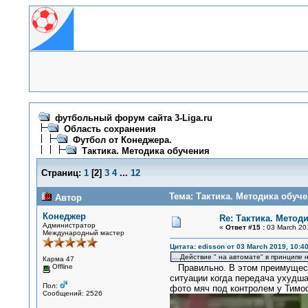
футбольный форум сайта 3-Liga.ru
Область сохранения
Футбол от Конеджера.
Тактика. Методика обучения
Страниц:
1
[
2
]
3
4
...
12
Тема: Тактика. Методика обуче
Автор
Конеджер
Re: Тактика. Метод
Администратор
«
Ответ #15 :
03 March 201
Международный мастер
Цитата: edisson от 03 March 2019, 10:40
....Действие " на автомате" в принципе
Карма 47
Offline
Правильно. В этом преимущества
ситуации когда передача ухудша
Пол:
фото мяч под контролем у Тимоф
Сообщений: 2526