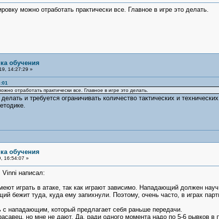
ровку можно отработать практически все. Главное в игре это делать.
ика обучения
9, 14:27:29 »
:01
жно отработать практически все. Главное в игре это делать.
 делать и требуется ограничивать количество тактических и технических
етодике.
ика обучения
, 16:54:07 »
Vinni написал:
ют играть в атаке, так как играют зависимо. Нападающий должен научи
ий бежит туда, куда ему запихнули. Поэтому, очень часто, в играх парт
ь с нападающим, который предлагает себя раньше передачи.
асавец, но мне не дают. Да, ради одного момента надо по 5-6 рывков в п