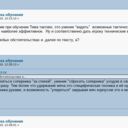
ика обучения
9, 10:15:14 »
вим при обучении Тима тактике, это умение "видеть" возможные тактиче
 наиболее эффективное. Ну и соответственно дать игроку технические 
юбых обстоятельствах и..далее по тексту, а?
ика обучения
9, 12:38:13 »
15:14
стоятельствах и...
ояться соперника "за спиной", умение "сбросить соперника" уходом в с
 сразу. Тем более что удержание мяча это специфическая техника и её 
рника руками, и возможность "упереться" закрывая мяч корпусом это и м
ика обучения
9, 12:48:01 »