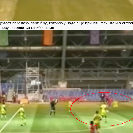
ает передачу партнёру, которому надо ещё принять мяч, да и в ситуац
ртнёру - являются ошибочными