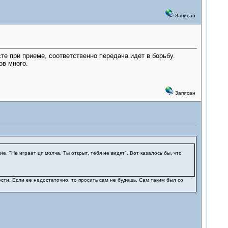
Записан
те при приеме, соответственно передача идет в борьбу.
ов много.
Записан
. "Не играет цп молча. Ты открыт, тебя не видят". Вот казалось бы, что
ости. Если ее недостаточно, то просить сам не будешь. Сам таким был со