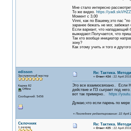
Мне стало интересно рассмотре
То же видео.
https://yadi.sk/i/
Момент с 3,00
Vinni, как по Вашему,это пас "
заранее бежать не мог, забежал
Если вариант, что нападающий б
выжидают.Получается, что пришл
Так кто вообще инициатор напра
зону?
Как этому учить и того и другого
edisson
Re: Тактика. Метод
Заслуженный мастер
«
Ответ #24 :
22 April 2019
Это все взаимосвязано.. Если Н
Карма 82
Offline
действие и ПЗ сыграет под него.
вот так примерно..
https://yout
Сообщений: 5456
Думаю,что если парень по мере 
«
Последнее редактирование: 22 April 2
Склочник
Re: Тактика. Метод
1 разряд
«
Ответ #25 :
22 April 2019