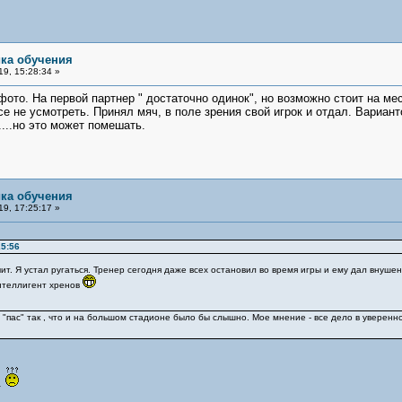
ика обучения
9, 15:28:34 »
ото. На первой партнер " достаточно одинок", но возможно стоит на мес
е не усмотреть. Принял мяч, в поле зрения свой игрок и отдал. Вариант
...но это может помешать.
ика обучения
9, 17:25:17 »
25:56
т. Я устал ругаться. Тренер сегодня даже всех остановил во время игры и ему дал внушение
Интеллигент хренов
 "пас" так , что и на большом стадионе было бы слышно. Мое мнение - все дело в уверенн
.