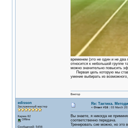
временем (это не один и не два
относится к небольшой группе т
можно значительно повысить эф
Первая цель которую мы ставим
умение выбирать из возможного,
Виктор
edisson
Re: Тактика. Метод
Заслуженный мастер
«
Ответ #16 :
03 March 201
Вы знаете, я никогда не примин
Карма 82
Offline
соответственно передача.
Тренировать сие можно, но это 
Сообщений: 5456