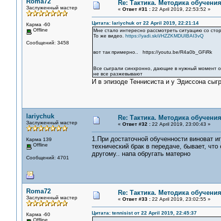
Roma72
Re: Тактика. Методика обучени
Заслуженный мастер
«
Ответ #31 :
22 April 2019, 22:53:52 »
Цитата: lariychuk от 22 April 2019, 22:21:14
Карма -60
Offline
Мне стало интересно рассмотреть ситуацию со сто
То же видео.
https://yadi.sk/i/HZZKMDUIBAI3vQ
Сообщений: 3458
вот так примерно.. https://youtu.be/R4a0b_GFiRk
Все сыграли синхронно, дающие в нужный момент отд
не все разжевывают
И в эпизоде Теннисиста и у Эдиссона сыгра
lariychuk
Re: Тактика. Методика обучени
Заслуженный мастер
«
Ответ #32 :
22 April 2019, 23:00:43 »
1.При достаточной обученности виноват иг
Карма 139
Offline
технический брак в передаче, бывает, чт
другому.. напа обругать матерно
Сообщений: 4701
Roma72
Re: Тактика. Методика обучени
Заслуженный мастер
«
Ответ #33 :
22 April 2019, 23:02:55 »
Цитата: tennisist от 22 April 2019, 22:45:37
Карма -60
Offline