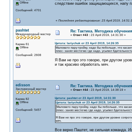
Offline
следствии ошибок защищающихся, напу пл
Сообщений: 4701
«
Последнее редактирование: 23 April 2019, 14:51:1
pashtet
Re: Тактика. Методика обучени
Международный мастер
«
Ответ #43 :
23 April 2019, 14:31:30 »
Цитата: lariychuk от 23 April 2019, 14:26:35
Карма 61
Offline
Маловато пару-тройку, надо бы побольше..что касае
плюс- занял местечко где надо, усыпил бдительность
Сообщений: 2608
Я Вам не про это говорю, при другом уро
и так красиво обработать мяч.
edisson
Re: Тактика. Методика обучени
Заслуженный мастер
«
Ответ #44 :
23 April 2019, 14:38:19 »
Цитата: pashtet от 23 April 2019, 14:31:30
Карма 82
Offline
Цитата: lariychuk от 23 April 2019, 14:26:35
Маловато пару-тройку, надо бы побольше..что каса
Сообщений: 5457
плюс- занял местечко где надо, усыпил бдительност
Я Вам не про это говорю, при другом уровне сопрот
мяч.
Все верно Паштет, не сильная команда. И