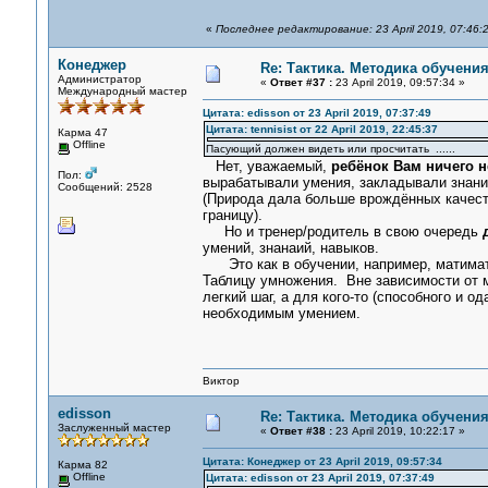
«
Последнее редактирование: 23 April 2019, 07:46:2
Конеджер
Re: Тактика. Методика обучени
Администратор
«
Ответ #37 :
23 April 2019, 09:57:34 »
Международный мастер
Цитата: edisson от 23 April 2019, 07:37:49
Цитата: tennisist от 22 April 2019, 22:45:37
Карма 47
Offline
Пасующий должен видеть или просчитать ......
Нет, уважаемый,
ребёнок Вам ничего н
Пол:
вырабатывали умения, закладывали знания,
Сообщений: 2528
(Природа дала больше врождённых качеств,
границу).
Но и тренер/родитель в свою очередь
умений, знанаий, навыков.
Это как в обучении, например, матимати
Таблицу умножения. Вне зависимости от 
легкий шаг, а для кого-то (способного и 
необходимым умением.
Виктор
edisson
Re: Тактика. Методика обучени
Заслуженный мастер
«
Ответ #38 :
23 April 2019, 10:22:17 »
Цитата: Конеджер от 23 April 2019, 09:57:34
Карма 82
Offline
Цитата: edisson от 23 April 2019, 07:37:49