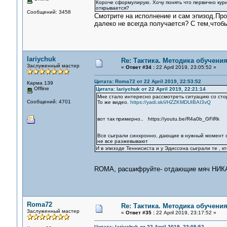
Короче сформулирую. Хочу понять что первично кур
открывается?
Сообщений: 3458
Смотрите на исполнение и сам эпизод.Прос
далеко не всегда получается? С тем,чтобы
lariychuk
Re: Тактика. Методика обучени
Заслуженный мастер
«
Ответ #34 :
22 April 2019, 23:05:52 »
Цитата: Roma72 от 22 April 2019, 22:53:52
Карма 139
Offline
Цитата: lariychuk от 22 April 2019, 22:21:14
Мне стало интересно рассмотреть ситуацию со ст
Сообщений: 4701
То же видео.
https://yadi.sk/i/HZZKMDUIBAI3vQ
вот так примерно.. https://youtu.be/R4a0b_GFiRk
Все сыграли синхронно, дающие в нужный момент отд
не все разжевывают
И в эпизоде Теннисиста и у Эдиссона сыграли те , кт
ROMA, расшифруйте- отдающие мяч НИКАК
Roma72
Re: Тактика. Методика обучени
Заслуженный мастер
«
Ответ #35 :
22 April 2019, 23:17:52 »
Цитата: lariychuk от 22 April 2019, 23:05:52