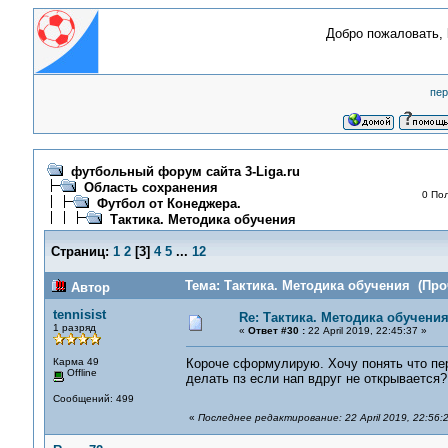
Добро пожаловать,
пер
футбольный форум сайта 3-Liga.ru
Область сохранения
0 Пол
Футбол от Конеджера.
Тактика. Методика обучения
Страниц:
1
2
[
3
]
4
5
...
12
Тема: Тактика. Методика обучения (Про
Автор
tennisist
Re: Тактика. Методика обучени
1 разряд
«
Ответ #30 :
22 April 2019, 22:45:37 »
Карма 49
Короче сформулирую. Хочу понять что пе
Offline
делать пз если нап вдруг не открывается?
Сообщений: 499
«
Последнее редактирование: 22 April 2019, 22:56:21