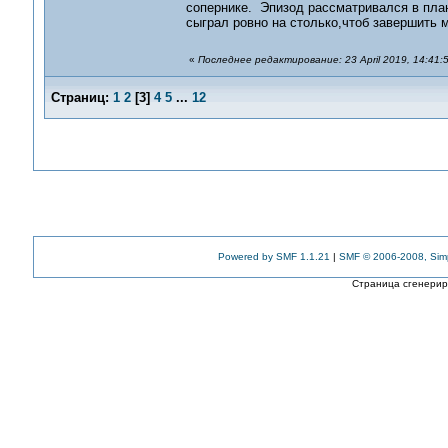
сопернике. Эпизод рассматривался в пла
сыграл ровно на столько,чтоб завершить 
«
Последнее редактирование: 23 April 2019, 14:41:5
Страниц:
1
2
[
3
]
4
5
...
12
Powered by SMF 1.1.21
|
SMF © 2006-2008, Sim
Страница сгенериро