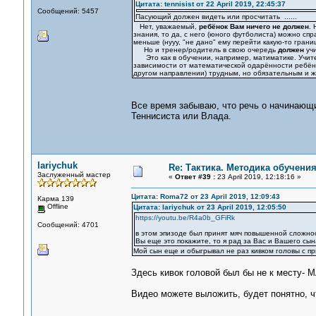
Цитата: tennisist от 22 April 2019, 22:45:37
Сообщений: 5457
Пасующий должен видеть или просчитать ......
Нет, уважаемый,
ребёнок Вам ничего не должен
. 
знания, то да, с него (юного футболиста) можно спр
меньше (нууу, "не дано" ему перейти какую-то грани
Но и тренер/родитель в свою очередь
должен
учи
Это как в обучении, например, матиматике. Учител
зависимости от математической одарённости ребёнка
другом направлении) трудным, но обязательным и
Все время забываю, что речь о начинающих
Теннисиста или Влада.
lariychuk
Re: Тактика. Методика обучени
Заслуженный мастер
«
Ответ #39 :
23 April 2019, 12:18:16 »
Цитата: Roma72 от 23 April 2019, 12:09:43
Карма 139
Offline
Цитата: lariychuk от 23 April 2019, 12:05:50
https://youtu.be/R4a0b_GFiRk
Сообщений: 4701
в этом эпизоде был принят мяч повышенной сложнос
Вы еще это покажите, то я рад за Вас и Вашего сын
Мой сын еще и обыгрывал не раз кивком головы с пр
Здесь кивок головой был бы не к месту-
Видео можете выложить, будет понятно, чт