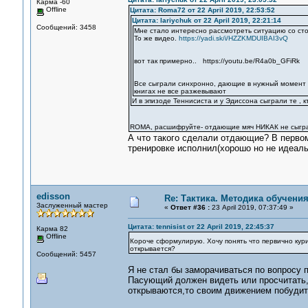
Карма -60
Offline
Цитата: Roma72 от 22 April 2019, 22:53:52
Цитата: lariychuk от 22 April 2019, 22:21:14
Сообщений: 3458
Мне стало интересно рассмотреть ситуацию со ст
То же видео.
https://yadi.sk/i/HZZKMDUIBAI3vQ
вот так примерно.. https://youtu.be/R4a0b_GFiRk
Все сыграли синхронно, дающие в нужный момент от
книгах не все разжевывают
И в эпизоде Теннисиста и у Эдиссона сыграли те , к
ROMA, расшифруйте- отдающие мяч НИКАК не сыгра
А что такого сделали отдающие? В первом
тренировке исполнил(хорошо но не идеаль
edisson
Re: Тактика. Методика обучени
Заслуженный мастер
«
Ответ #36 :
23 April 2019, 07:37:49 »
Цитата: tennisist от 22 April 2019, 22:45:37
Карма 82
Offline
Короче сформулирую. Хочу понять что первично кур
открывается?
Сообщений: 5457
Я не стал бы заморачиваться по вопросу п
Пасующий должен видеть или просчитать,ка
открываются,то своим движением побудить