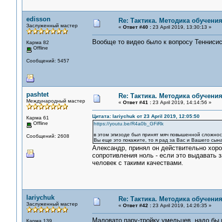
edisson
Re: Тактика. Методика обучени
Заслуженный мастер
«
Ответ #40 :
23 April 2019, 13:30:13 »
Вообще то видео было к вопросу Теннисист
Карма 82
Offline
Сообщений: 5457
pashtet
Re: Тактика. Методика обучени
Международный мастер
«
Ответ #41 :
23 April 2019, 14:14:56 »
Цитата: lariychuk от 23 April 2019, 12:05:50
Карма 61
Offline
https://youtu.be/R4a0b_GFiRk
в этом эпизоде был принят мяч повышенной сложност
Сообщений: 2608
Вы еще это покажите, то я рад за Вас и Вашего сын
Александр, принял он действительно хоро
сопротивления ноль - если это выдавать 
человек с такими качествами.
lariychuk
Re: Тактика. Методика обучени
Заслуженный мастер
«
Ответ #42 :
23 April 2019, 14:26:35 »
Маловато пару-тройку умельцев, надо бы п
Карма 139