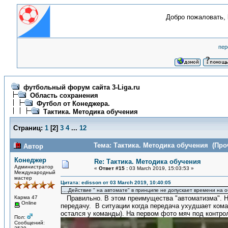
Добро пожаловать,
пер
футбольный форум сайта 3-Liga.ru
Область сохранения
Футбол от Конеджера.
Тактика. Методика обучения
Страниц:
1
[
2
]
3
4
...
12
Тема: Тактика. Методика обучения (Проч
Автор
Конеджер
Re: Тактика. Методика обучения
Администратор
«
Ответ #15 :
03 March 2019, 15:03:53 »
Международный
мастер
Цитата: edisson от 03 March 2019, 10:40:05
....Действие " на автомате" в принципе не допускает времени на 
Карма 47
Правильно. В этом преимущества "автоматизма". Но 
Online
передачу. В ситуации когда передача ухудшает кома
остался у команды). На первом фото мяч под контро
Пол:
Сообщений: