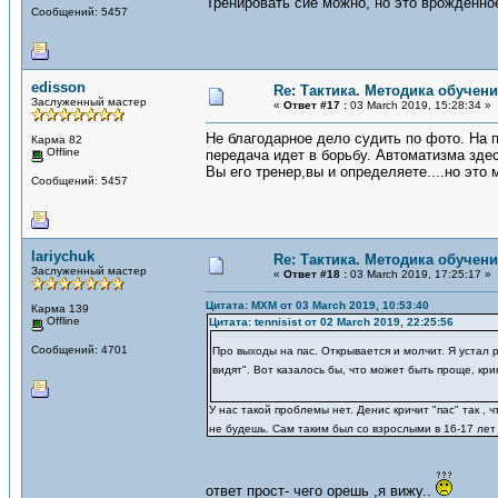
Тренировать сие можно, но это врождённо
Сообщений: 5457
edisson
Re: Тактика. Методика обучен
Заслуженный мастер
«
Ответ #17 :
03 March 2019, 15:28:34 »
Не благодарное дело судить по фото. На п
Карма 82
Offline
передача идет в борьбу. Автоматизма здес
Вы его тренер,вы и определяете....но это
Сообщений: 5457
lariychuk
Re: Тактика. Методика обучен
Заслуженный мастер
«
Ответ #18 :
03 March 2019, 17:25:17 »
Цитата: MXM от 03 March 2019, 10:53:40
Карма 139
Offline
Цитата: tennisist от 02 March 2019, 22:25:56
Сообщений: 4701
Про выходы на пас. Открывается и молчит. Я устал р
видят". Вот казалось бы, что может быть проще, кр
У нас такой проблемы нет. Денис кричит "пас" так ,
не будешь. Сам таким был со взрослыми в 16-17 ле
ответ прост- чего орешь ,я вижу..