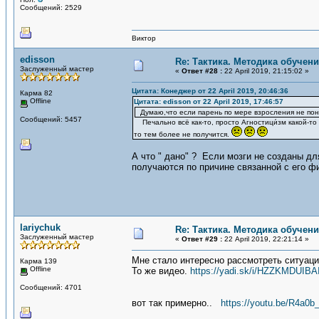
Сообщений: 2529
Виктор
edisson
Re: Тактика. Методика обучен
Заслуженный мастер
«
Ответ #28 :
22 April 2019, 21:15:02 »
Цитата: Конеджер от 22 April 2019, 20:46:36
Карма 82
Offline
Цитата: edisson от 22 April 2019, 17:46:57
Думаю,что если парень по мере взросления не пони
Сообщений: 5457
Печально всё как-то, просто Агностици́зм какой-то 
то тем более не получится.
А что " дано" ? Если мозги не созданы дл
получаются по причине связанной с его фи
lariychuk
Re: Тактика. Методика обучен
Заслуженный мастер
«
Ответ #29 :
22 April 2019, 22:21:14 »
Мне стало интересно рассмотреть ситуац
Карма 139
Offline
То же видео.
https://yadi.sk/i/HZZKMDUIB
Сообщений: 4701
вот так примерно..
https://youtu.be/R4a0