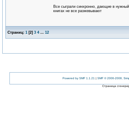
Все сыграли синхронно, дающие в нужный м
книгах не все разжевывают
Страниц:
1
[
2
]
3
4
...
12
Powered by SMF 1.1.21
|
SMF © 2006-2008, Sim
Страница сгенерир