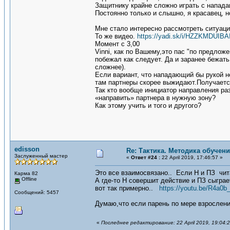
Защитнику крайне сложно играть с напад
Постоянно только и слышно, я красавец, н
Мне стало интересно рассмотреть ситуац
То же видео.
https://yadi.sk/i/HZZKMDUIB
Момент с 3,00
Vinni, как по Вашему,это пас "по предло
побежал как следует. Да и заранее бежат
сложнее).
Если вариант, что нападающий бы рукой н
там партнеры скорее выжидают.Получается
Так кто вообще инициатор направления раз
«направить» партнера в нужную зону?
Как этому учить и того и другого?
edisson
Re: Тактика. Методика обучен
Заслуженный мастер
«
Ответ #24 :
22 April 2019, 17:46:57 »
Это все взаимосвязано.. Если Н и ПЗ чита
Карма 82
Offline
А где-то Н совершит действие и ПЗ сыграе
вот так примерно..
https://youtu.be/R4a0
Сообщений: 5457
Думаю,что если парень по мере взросления
«
Последнее редактирование: 22 April 2019, 19:04:2