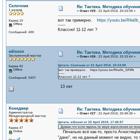
Склочник
Re: Тактика. Методика обучен
1 разряд
«
Ответ #25 :
22 April 2019, 20:24:08 »
вот так примерно..
https://youtu.be/R4a0
Карма 10
Offline
------
Классно! 11-12 лет ?
Сообщений: 466
edisson
Re: Тактика. Методика обучен
Заслуженный мастер
«
Ответ #26 :
22 April 2019, 20:33:44 »
Цитата: Склочник от 22 April 2019, 20:24:08
Карма 82
Offline
вот так примерно.. https://youtu.be/R4a0b_GFiRk
------
Классно! 11-12 лет ?
Сообщений: 5457
13 лет
Конеджер
Re: Тактика. Методика обучен
Администратор
«
Ответ #27 :
22 April 2019, 20:46:36 »
Международный мастер
Цитата: edisson от 22 April 2019, 17:46:57
Думаю,что если парень по мере взросления не поним
Карма 47
Online
Печально всё как-то, просто Агностици́зм 
"дано", но на данный момент не видно, то
Пол: