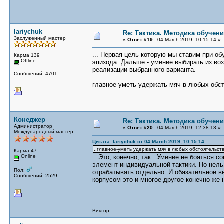
lariychuk
Re: Тактика. Методика обучен
Заслуженный мастер
«
Ответ #19 :
04 March 2019, 10:15:14 »
... Первая цель которую мы ставим при о
Карма 139
Offline
эпизода. Дальше - умение выбирать из во
реализации выбранного варианта.
Сообщений: 4701
главное-уметь удержать мяч в любых обсто
Конеджер
Re: Тактика. Методика обучен
Администратор
«
Ответ #20 :
04 March 2019, 12:38:13 »
Международный мастер
Цитата: lariychuk от 04 March 2019, 10:15:14
..главное-уметь удержать мяч в любых обстоятельства
Карма 47
Online
Это, конечно, так. Умение не бояться соп
элемент индивидуальной тактики. Но нель
Пол:
отрабатывать отдельно. И обязательное в
Сообщений: 2529
корпусом это и многое другое конечно же 
Виктор