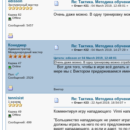
edisson
Re: Тактика. Методика обучен
Заслуженный мастер
«
Ответ #21 :
04 March 2019, 12:48:01 »
Очень даже можно. В одну тренировку можн
Карма 82
Offline
Сообщений: 5457
Конеджер
Re: Тактика. Методика обучен
Администратор
«
Ответ #22 :
04 March 2019, 14:27:29 »
Международный мастер
Цитата: edisson от 04 March 2019, 12:48:01
Очень даже можно. В одну тренировку можно отработ
Карма 47
Online
Вот для того, чтобы в игре всё делать и 
мере мы с Виктором придерживаемся имен
Пол:
Сообщений: 2529
Виктор
tennisist
Re: Тактика. Методика обучен
1 разряд
«
Ответ #23 :
22 April 2019, 16:54:07 »
Комментируя игру нападающего Vinni нап
Карма 49
Offline
"Большинство нападающих не умеют играть
Сообщений: 499
должны играть на него по его предложению
видят нападающего, а если и дают, то по п