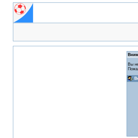
Вним
Вы н
Пожа
В