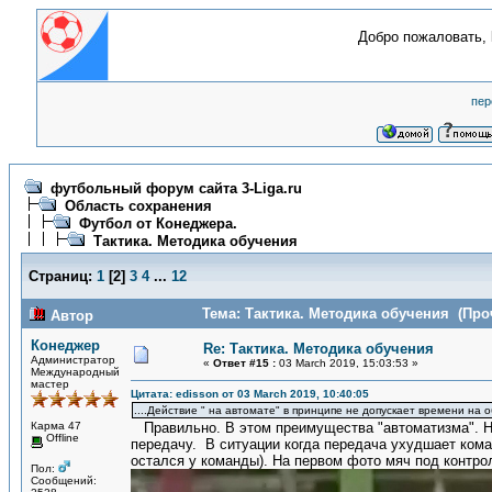
Добро пожаловать,
пер
футбольный форум сайта 3-Liga.ru
Область сохранения
Футбол от Конеджера.
Тактика. Методика обучения
Страниц:
1
[
2
]
3
4
...
12
Тема: Тактика. Методика обучения (Проч
Автор
Конеджер
Re: Тактика. Методика обучения
Администратор
«
Ответ #15 :
03 March 2019, 15:03:53 »
Международный
мастер
Цитата: edisson от 03 March 2019, 10:40:05
....Действие " на автомате" в принципе не допускает времени на 
Карма 47
Правильно. В этом преимущества "автоматизма". Но 
Offline
передачу. В ситуации когда передача ухудшает кома
остался у команды). На первом фото мяч под контро
Пол:
Сообщений: