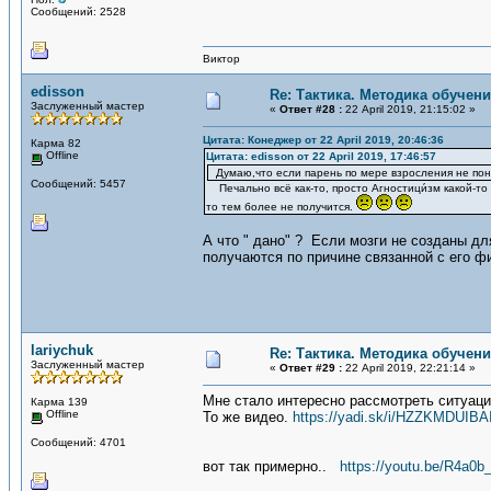
Сообщений: 2528
Виктор
edisson
Re: Тактика. Методика обучен
Заслуженный мастер
«
Ответ #28 :
22 April 2019, 21:15:02 »
Цитата: Конеджер от 22 April 2019, 20:46:36
Карма 82
Offline
Цитата: edisson от 22 April 2019, 17:46:57
Думаю,что если парень по мере взросления не пони
Сообщений: 5457
Печально всё как-то, просто Агностици́зм какой-то 
то тем более не получится.
А что " дано" ? Если мозги не созданы дл
получаются по причине связанной с его фи
lariychuk
Re: Тактика. Методика обучен
Заслуженный мастер
«
Ответ #29 :
22 April 2019, 22:21:14 »
Мне стало интересно рассмотреть ситуац
Карма 139
Offline
То же видео.
https://yadi.sk/i/HZZKMDUIB
Сообщений: 4701
вот так примерно..
https://youtu.be/R4a0