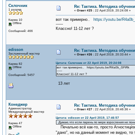
Склочник
Re: Тактика. Методика обучен
1 разряд
«
Ответ #25 :
22 April 2019, 20:24:08 »
вот так примерно..
https://youtu.be/R4a0
Карма 10
Offline
------
Классно! 11-12 лет ?
Сообщений: 466
edisson
Re: Тактика. Методика обучен
Заслуженный мастер
«
Ответ #26 :
22 April 2019, 20:33:44 »
Цитата: Склочник от 22 April 2019, 20:24:08
Карма 82
Offline
вот так примерно.. https://youtu.be/R4a0b_GFiRk
------
Классно! 11-12 лет ?
Сообщений: 5457
13 лет
Конеджер
Re: Тактика. Методика обучен
Администратор
«
Ответ #27 :
22 April 2019, 20:46:36 »
Международный мастер
Цитата: edisson от 22 April 2019, 17:46:57
Думаю,что если парень по мере взросления не поним
Карма 47
Offline
Печально всё как-то, просто Агностици́зм 
"дано", но на данный момент не видно, то
Пол: