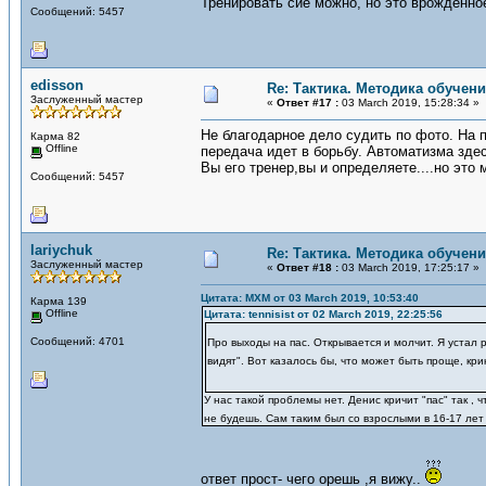
Тренировать сие можно, но это врождённо
Сообщений: 5457
edisson
Re: Тактика. Методика обучен
Заслуженный мастер
«
Ответ #17 :
03 March 2019, 15:28:34 »
Не благодарное дело судить по фото. На п
Карма 82
Offline
передача идет в борьбу. Автоматизма здес
Вы его тренер,вы и определяете....но это
Сообщений: 5457
lariychuk
Re: Тактика. Методика обучен
Заслуженный мастер
«
Ответ #18 :
03 March 2019, 17:25:17 »
Цитата: MXM от 03 March 2019, 10:53:40
Карма 139
Offline
Цитата: tennisist от 02 March 2019, 22:25:56
Сообщений: 4701
Про выходы на пас. Открывается и молчит. Я устал р
видят". Вот казалось бы, что может быть проще, кр
У нас такой проблемы нет. Денис кричит "пас" так ,
не будешь. Сам таким был со взрослыми в 16-17 ле
ответ прост- чего орешь ,я вижу..