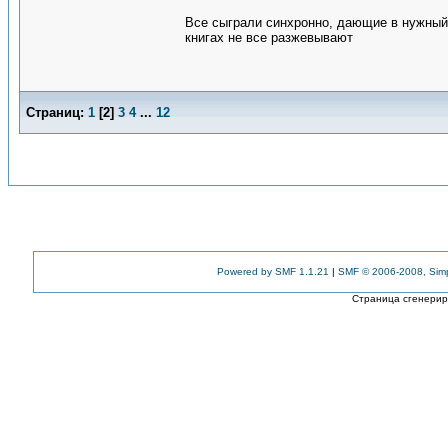
Все сыграли синхронно, дающие в нужный м
книгах не все разжевывают
Страниц:
1
[
2
]
3
4
...
12
Powered by SMF 1.1.21
|
SMF © 2006-2008, Sim
Страница сгенериро