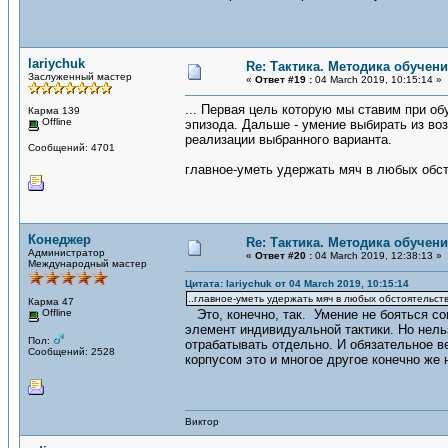
lariychuk
Re: Тактика. Методика обучен
Заслуженный мастер
«
Ответ #19 :
04 March 2019, 10:15:14 »
... Первая цель которую мы ставим при о
Карма 139
Offline
эпизода. Дальше - умение выбирать из во
реализации выбранного варианта.
Сообщений: 4701
главное-уметь удержать мяч в любых обсто
Конеджер
Re: Тактика. Методика обучен
Администратор
«
Ответ #20 :
04 March 2019, 12:38:13 »
Международный мастер
Цитата: lariychuk от 04 March 2019, 10:15:14
..главное-уметь удержать мяч в любых обстоятельства
Карма 47
Offline
Это, конечно, так. Умение не бояться соп
элемент индивидуальной тактики. Но нель
Пол:
отрабатывать отдельно. И обязательное в
Сообщений: 2528
корпусом это и многое другое конечно же 
Виктор