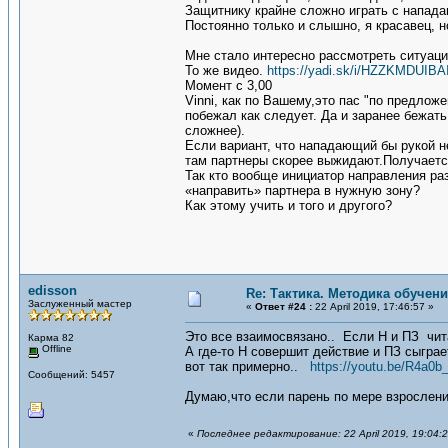
Защитнику крайне сложно играть с напад
Постоянно только и слышно, я красавец, н
Мне стало интересно рассмотреть ситуац
То же видео.
https://yadi.sk/i/HZZKMDUIB
Момент с 3,00
Vinni, как по Вашему,это пас "по предло
побежал как следует. Да и заранее бежат
сложнее).
Если вариант, что нападающий бы рукой н
там партнеры скорее выжидают.Получается
Так кто вообще инициатор направления раз
«направить» партнера в нужную зону?
Как этому учить и того и другого?
edisson
Re: Тактика. Методика обучен
Заслуженный мастер
«
Ответ #24 :
22 April 2019, 17:46:57 »
Это все взаимосвязано.. Если Н и ПЗ чита
Карма 82
Offline
А где-то Н совершит действие и ПЗ сыграе
вот так примерно..
https://youtu.be/R4a0
Сообщений: 5457
Думаю,что если парень по мере взросления
«
Последнее редактирование: 22 April 2019, 19:04:2