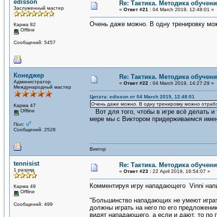
edisson
Re: Тактика. Методика обучен
Заслуженный мастер
«
Ответ #21 :
04 March 2019, 12:48:01 »
Очень даже можно. В одну тренировку можн
Карма 82
Offline
Сообщений: 5457
Конеджер
Re: Тактика. Методика обучен
Администратор
«
Ответ #22 :
04 March 2019, 14:27:29 »
Международный мастер
Цитата: edisson от 04 March 2019, 12:48:01
Очень даже можно. В одну тренировку можно отработ
Карма 47
Offline
Вот для того, чтобы в игре всё делать и 
мере мы с Виктором придерживаемся имен
Пол:
Сообщений: 2528
Виктор
tennisist
Re: Тактика. Методика обучен
1 разряд
«
Ответ #23 :
22 April 2019, 16:54:07 »
Комментируя игру нападающего Vinni нап
Карма 49
Offline
"Большинство нападающих не умеют играть
Сообщений: 499
должны играть на него по его предложению
видят нападающего, а если и дают, то по п