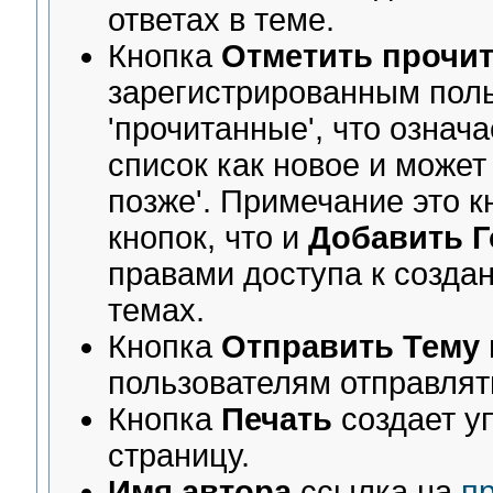
ответах в теме.
Кнопка
Отметить прочи
зарегистрированным поль
'прочитанные', что означа
список как новое и может
позже'. Примечание это к
кнопок, что и
Добавить 
правами доступа к созда
темах.
Кнопка
Отправить Тему
пользователям отправлять
Кнопка
Печать
создает у
страницу.
Имя автора
ссылка на
п