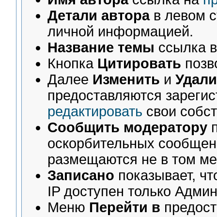
Детали автора
в левом с
личной информацией.
Название темы
ссылка в
Кнопка
Цитировать
позв
Далее
Изменить
и
Удали
предоставляются зареги
редактировать
свои собс
Сообщить модератору
п
оскорбительных сообщен
размещаются не в том ме
Записано
показывает, чт
IP доступен только Адми
Меню
Перейти в
предост