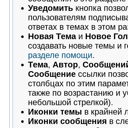
Уведомить
кнопка позво
пользователям подписыва
ответах в темах в этом ра
Новая Тема
и
Новое Го
создавать новые темы и г
разделе помощи
.
Тема
,
Автор
,
Сообщени
Сообщение
ссылки позв
столбцах по этим параме
также по возрастанию и 
небольшой стрелкой).
Иконки темы
в крайней 
Иконки сообщения
в сл