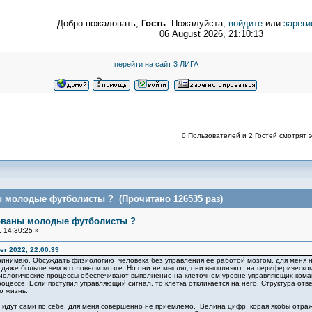
Добро пожаловать,
Гость
. Пожалуйста,
войдите
или
зареги
06 August 2026, 21:10:13
перейти на сайт 3 ЛИГА
0 Пользователей и 2 Гостей смотрят э
ы молодые футболисты ? (Прочитано 126535 раз)
бованы молодые футболисты ?
 14:30:25 »
r 2022, 22:00:39
ринимаю. Обсуждать физиологию человека без управления её работой мозгом, для меня не
 даже больше чем в головном мозге. Но они не мыслят, они выполняют на периферическом
иологические процессы обеспечивают выполнение на клеточном уровне управляющих команд 
роцессе. Если поступил управляющий сигнал, то клетка откликается на него. Структура отв
ю жизнь.
 идут сами по себе, для меня совершенно не приемлемо. Велина цифр, корая якобы отража