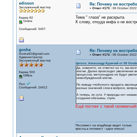
edisson
Re: Почему не востре
Заслуженный мастер
«
Ответ #173 :
08 October 2022,
Тема " глаза" не раскрыта.
Карма 82
Online
К слову, откуда инфа о не вост
Сообщений: 5457
gosha
Re: Почему не востре
Gosha62@gmail.com
«
Ответ #174 :
08 October 2022,
Администратор
Заслуженный мастер
Цитата: Александр Курячий от 08 Octobe
Да, извините, не ответил на то, как м
клетки. Далее происходит увеличение в
Карма 503
процессов, митохондрии не будут увели
Offline
невозбуждённой клетке.
Пол:
По поводу «побочного продукта эволюци
Сообщений: 24412
разных значений слов в вопросе, вопро
А теперь, по сути. У природы нет никак
создания обезьяны, глупо.
Ещё постинг с такой галиматьёй
Пессимист на кладбище видит только
кресты,а оптимист - одни плюсы!