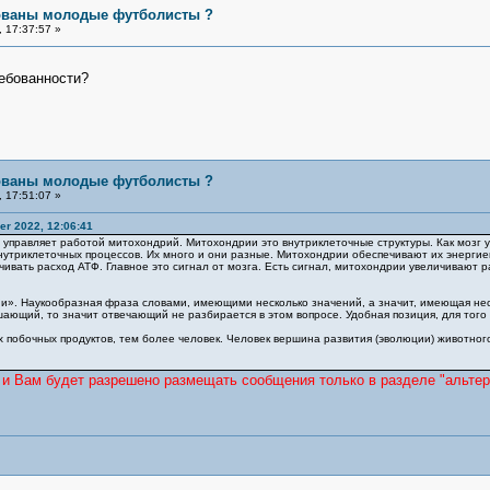
бованы молодые футболисты ?
 17:37:57 »
ребованности?
бованы молодые футболисты ?
 17:51:07 »
r 2022, 12:06:41
озг управляет работой митохондрий. Митохондрии это внутриклеточные структуры. Как мо
нутриклеточных процессов. Их много и они разные. Митохондрии обеспечивают их энергией
чивать расход АТФ. Главное это сигнал от мозга. Есть сигнал, митохондрии увеличивают 
и». Наукообразная фраза словами, имеющими несколько значений, а значит, имеющая неско
шающий, то значит отвечающий не разбирается в этом вопросе. Удобная позиция, для того
их побочных продуктов, тем более человек. Человек вершина развития (эволюции) животного
 и Вам будет разрешено размещать сообщения только в разделе "альте