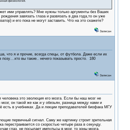
манная физиология.
ожет ими управлять? Мне нужны только аргументы без Ваших
ождения завязать глаза и развязать в два года,то он уже
атор) и его пока не могут заставить. Что на это скажете?
Записан
а, что я и прочие, всегда спецы, от футбола. Даже если их
 позу....кто вы такие.. нечего показывать просто. 180
Записан
 человека это эволюция его мозга. Если бы наш мозг не
озг, он такой же как и у обезьян, разница между нами и
всё есть в учебниках. Да и лекции преподавателей биофака МГУ
рующие первичный сигнал. Саму же картинку строит зрительная
нка перестраивается со скоростью четыре раза в секунду.
чае глаз, не посылает импульсы в мозг, то зоны мозга,