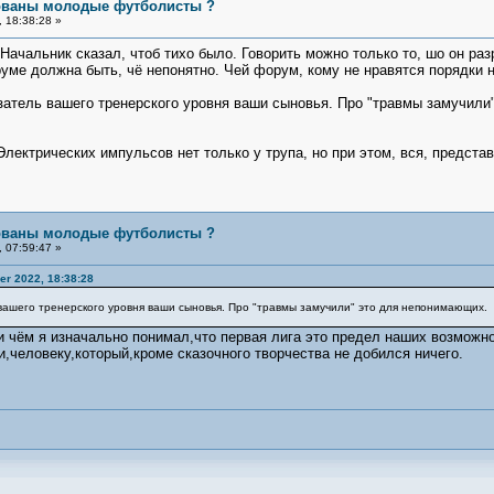
бованы молодые футболисты ?
 18:38:28 »
Начальник сказал, чтоб тихо было. Говорить можно только то, шо он раз
руме должна быть, чё непонятно. Чей форум, кому не нравятся порядки 
азатель вашего тренерского уровня ваши сыновья. Про "травмы замучил
лектрических импульсов нет только у трупа, но при этом, вся, представ
бованы молодые футболисты ?
 07:59:47 »
r 2022, 18:38:28
 вашего тренерского уровня ваши сыновья. Про "травмы замучили" это для непонимающих.
и чём я изначально понимал,что первая лига это предел наших возможно
и,человеку,который,кроме сказочного творчества не добился ничего.