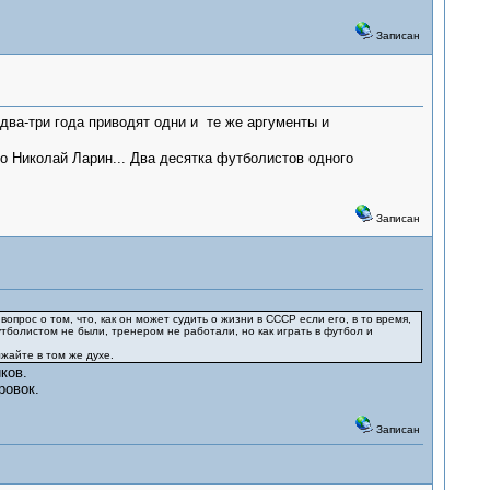
Записан
 два-три года приводят одни и те же аргументы и
о Николай Ларин... Два десятка футболистов одного
Записан
прос о том, что, как он может судить о жизни в СССР если его, в то время,
 футболистом не были, тренером не работали, но как играть в футбол и
жайте в том же духе.
ков.
ровок.
Записан