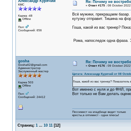
Александр Курячий
Re: Почему не востре
КМС
«
Ответ #175 :
08 October 2022,
Всё мужики, прекращаем базар. 
Карма -48
кутузку отправит. Тишина на фо
Offline
Гоша, какой из вас тренер? Пок
Пол:
Сообщений: 656
Рома, напоследок одна фраза. Э
gosha
Re: Почему не востре
Gosha62@gmail.com
«
Ответ #176 :
09 October 2022,
Администратор
Заслуженный мастер
Цитата: Александр Курячий от 08 Octobe
Гоша, какой из вас тренер? Показатель
Карма 503
Offline
Вот именно с нуля и до ФНЛ, пр
Вот только не Вам делать оценк
Пол:
Сообщений: 24412
Пессимист на кладбище видит только
кресты,а оптимист - одни плюсы!
Страниц:
1
...
10
11
[
12
]