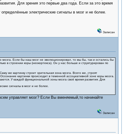
азвития. Для зрения это первые два года. Если за это время
 определённые электрические сигналы в мозг и не более.
Записан
о мозга. Если бы наш мозг не эволюционировал, то мы бы, так и остались бы
ько в строении коры (неокортекса). Он у нас больше и структурирован по
аму же картинку строит зрительная зона мозга. Всего же, строят
у. Осознание картинки происходит в теменной ассоциативной зоне коры мозга.
иваются. У каждой функциональной зоны мозга своё время развития. Для
ские сигналы в мозг и не более.
о всем управляет мозг? Если Вы вменяемый,то начинайте
Записан