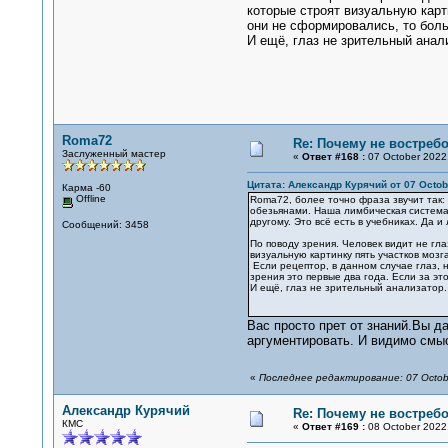
которые строят визуальную карт
они не сформировались, то бол
И ещё, глаз не зрительный анал
Roma72
Re: Почему не востре
Заслуженный мастер
«
Ответ #168 :
07 October 2022,
Цитата: Александр Курячий от 07 Octobe
Карма -60
Offline
Roma72, более точно фраза звучит так:
обезьянами. Наша лимбическая система э
другому. Это всё есть в учебниках. Да 
Сообщений: 3458
По поводу зрения. Человек видит не гл
визуальную картинку пять участков мозг
Если рецептор, в данном случае глаз, н
зрения это первые два года. Если за э
И ещё, глаз не зрительный анализатор.
Вас просто прет от знаний.Вы д
аргументировать. И видимо смы
«
Последнее редактирование: 07 Octob
Александр Курячий
Re: Почему не востре
КМС
«
Ответ #169 :
08 October 2022,