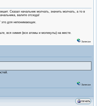
решит. Сказал начальник молчать, значить молчать, а то в
начальника, валите отсюда!
и" это для непонимающих.
ьте, вся химия (все атомы и молекулы) на месте.
Записан
стей.
Записан