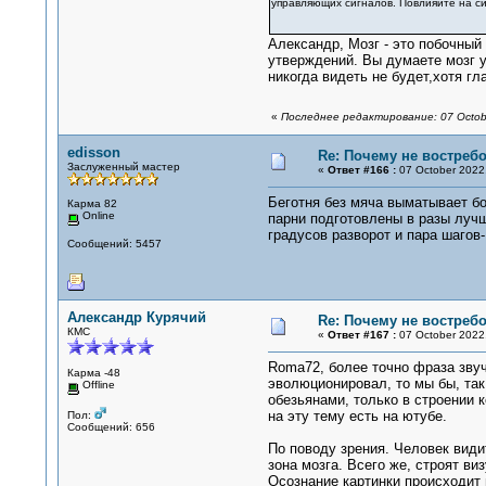
управляющих сигналов. Повлияйте на си
Александр, Мозг - это побочный
утверждений. Вы думаете мозг у
никогда видеть не будет,хотя гл
«
Последнее редактирование: 07 Octob
edisson
Re: Почему не востре
Заслуженный мастер
«
Ответ #166 :
07 October 2022,
Беготня без мяча выматывает бол
Карма 82
Online
парни подготовлены в разы лучше
градусов разворот и пара шагов
Сообщений: 5457
Александр Курячий
Re: Почему не востре
КМС
«
Ответ #167 :
07 October 2022,
Roma72, более точно фраза звуч
Карма -48
эволюционировал, то мы бы, так
Offline
обезьянами, только в строении 
на эту тему есть на ютубе.
Пол:
Сообщений: 656
По поводу зрения. Человек види
зона мозга. Всего же, строят ви
Осознание картинки происходит 