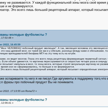
инку не развиваются. У каждой функциональной зоны мозга своё время р
ьше и не формируются.
изатор. Это всего лишь большой рецепторный аппарат, который посылает
бованы молодые футболисты ?
 17:02:48 »
r 2022, 16:45:59
 "Мозг ЧЕЛОВЕКА! побочный продукт эволюции". А так, эволюция человека это эволюция ег
то наш древний мозг, он такой же как и у обезьян, разница между нами и обезьянами, тол
и лекции преподавателей биофака МГУ на эту тему есть на ютубе.
азами, он видит мозгом. Глаза это всего лишь рецепторы формирующие первичный сигнал. С
а. Если объект движется, то картинка перестраивается со скоростью четыре раза в секунд
е посылает импульсы в мозг, то зоны мозга, которые строят визуальную картинку не разв
то время они не сформировались, то больше и не формируются.
 Это всего лишь большой рецепторный аппарат, который посылает определённые электриче
аже оспариваете то,чего я не писал.Где аргументы в поддержку того,чт
сл фразы про побочный продукт Вы не понимаете.
er 2022, 17:13:55 от Roma72
»
бованы молодые футболисты ?
 12:06:41 »