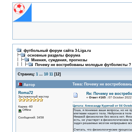
футбольный форум сайта 3-Liga.ru
основные разделы форума
Мнения, суждения, прогнозы
Почему не востребованы молодые футболисты ?
Страниц:
1
...
10
11
[
12
]
Тема: Почему не востребован
Автор
Roma72
Re: Почему не востре
Заслуженный мастер
«
Ответ #165 :
07 October 2022,
Цитата: Александр Курячий от 04 Octobe
Карма -60
Offline
Гоша, я понимаю ваши вопросы, но не п
клетками нашего тела. Нейронов в теле
Никакой физиологии без мозга нет. Физ
Сообщений: 3458
есть, не участвует в физиологическом п
задач решаемых мозгом непрерывно вс
Считать, что физиологические процессы