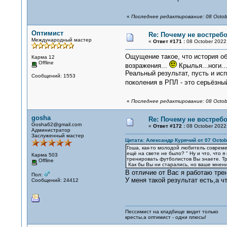
«
Последнее редактирование: 08 Octob
Оптимист
Re: Почему не востре
Международный мастер
«
Ответ #171 :
08 October 2022,
Ощущение такое, что история об
Карма 12
Offline
возражения...
Крылья...ноги...
Реальный результат, пусть и ис
Сообщений: 1553
поколения в РПЛ - это серьёзный
«
Последнее редактирование: 08 Octob
gosha
Re: Почему не востре
Gosha62@gmail.com
«
Ответ #172 :
08 October 2022,
Администратор
Заслуженный мастер
Цитата: Александр Курячий от 07 Octobe
Гоша, как-то молодой любитель современ
ещё на свете не было? " Ну и что, что я
Карма 503
тренировать футболистов Вы знаете. Т
Offline
Как бы Вы ни старались, но ваше мнени
В отличие от Вас я работаю тре
Пол:
У меня такой результат есть,а ч
Сообщений: 24412
Пессимист на кладбище видит только
кресты,а оптимист - одни плюсы!