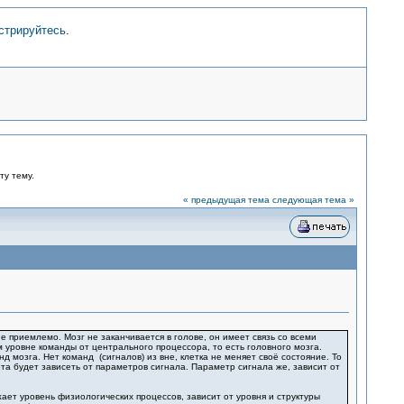
стрируйтесь
.
ту тему.
« предыдущая тема
следующая тема »
 приемлемо. Мозг не заканчивается в голове, он имеет связь со всеми
 уровне команды от центрального процессора, то есть головного мозга.
мозга. Нет команд (сигналов) из вне, клетка не меняет своё состояние. То
ета будет зависеть от параметров сигнала. Параметр сигнала же, зависит от
ет уровень физиологических процессов, зависит от уровня и структуры