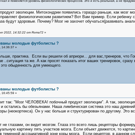
гнал и поменяется уровень физиологических процессов. Это и есть реальная, а не приду
 продукт эволюции. Митохондрии появились гораздо раньше, как мозг м
правляет физиологическим развитием? Вот Вам пример. Если ребенку с р
аза будут здоровые. Почему? Мозг не захочет обучаться(развивать анализ
er 2022, 14:32:22 от Roma72
»
бованы молодые футболисты ?
 14:36:37 »
ьше, практика. Если вы решили об априори... для вас,тренеров, что Гош
 ..ситуация та же. А как просят показать итог ваших тренировок, сразу в
- это обыденность для умеющего.
бованы молодые футболисты ?
 16:45:59 »
ит так: "Мозг ЧЕЛОВЕКА! побочный продукт эволюции". А так, эволюция
 и остались бы обезьянами. Наша лимбическая система это наш древний м
коры (неокортекса). Он у нас больше и структурирован по другому. Это 
т не глазами, он видит мозгом. Глаза это всего лишь рецепторы форми
зуальную картинку пять участков мозга. Если объект движется, то карти
в теменной ассоциативной зоне коры мозга. Если рецептор, в данном слу