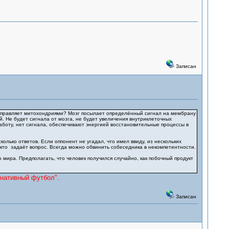
Записан
зг управляет митохондриями? Мозг посылает определённый сигнал на мембрану
. Не будет сигнала от мозга, не будет увеличения внутриклеточных
работу, нет сигнала, обеспечивают энергией восстановительные процессы в
лько ответов. Если оппонент не угадал, что имел ввиду, из нескольких
 кто задаёт вопрос. Всегда можно обвинить собеседника в некомпетентности.
 мира. Предполагать, что человек получился случайно, как побочный продукт
рнативный футбол".
Записан