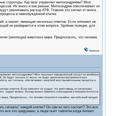
чные структуры. Как мозг управляет митохондриями? Мозг
цессов. Их много и они разные. Митохондрии обеспечивают их
будут увеличивать расход АТФ. Главное это сигнал от мозга.
 процессы в невозбуждённой клетке.
й, а значит, имеющая несколько ответов. Если оппонент не
ющий не разбирается в этом вопросе. Удобная позиция, для
вития (эволюции) животного мира. Предполагать, что человек
Записан
зг управляет митохондриями? Мозг посылает определённый сигнал на мембрану
. Не будет сигнала от мозга, не будет увеличения внутриклеточных
работу, нет сигнала, обеспечивают энергией восстановительные процессы в
лько ответов. Если оппонент не угадал, что имел ввиду, из нескольких
 кто задаёт вопрос. Всегда можно обвинить собеседника в некомпетентности.
 мира. Предполагать, что человек получился случайно, как побочный продукт
ть сигналы" каждой клетке? Он сам из чего состоит? Это все
то все это придумано, а люди пьют таблетки,когда болеют.