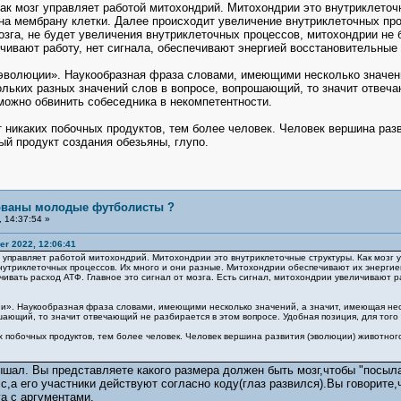
, как мозг управляет работой митохондрий. Митохондрии это внутриклето
на мембрану клетки. Далее происходит увеличение внутриклеточных про
мозга, не будет увеличения внутриклеточных процессов, митохондрии не 
чивают работу, нет сигнала, обеспечивают энергией восстановительные
эволюции». Наукообразная фраза словами, имеющими несколько значени
кольких разных значений слов в вопросе, вопрошающий, то значит отвеча
 можно обвинить собеседника в некомпетентности.
ет никаких побочных продуктов, тем более человек. Человек вершина раз
ый продукт создания обезьяны, глупо.
бованы молодые футболисты ?
 14:37:54 »
r 2022, 12:06:41
озг управляет работой митохондрий. Митохондрии это внутриклеточные структуры. Как мо
нутриклеточных процессов. Их много и они разные. Митохондрии обеспечивают их энергией
чивать расход АТФ. Главное это сигнал от мозга. Есть сигнал, митохондрии увеличивают 
и». Наукообразная фраза словами, имеющими несколько значений, а значит, имеющая неско
шающий, то значит отвечающий не разбирается в этом вопросе. Удобная позиция, для того
их побочных продуктов, тем более человек. Человек вершина развития (эволюции) животного
ышал. Вы представляете какого размера должен быть мозг,чтобы "посыла
,а его участники действуют согласно коду(глаз развился).Вы говорите,ч
а с аргументами.