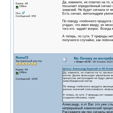
Да, извините, не ответил на то
Карма -48
посылает определённый сигнал 
Offline
энергией. Не будет сигнала от 
Есть сигнал, митохондрии увели
Пол:
Сообщений: 656
По поводу «побочного продукта 
угадал, что имел ввиду, из нес
того кто задаёт вопрос. Всегда
А теперь, по сути. У природы н
получился случайно, как побочн
Roma72
Re: Почему не востре
Заслуженный мастер
«
Ответ #170 :
08 October 2022,
Цитата: Александр Курячий от 08 Octobe
Карма -60
Offline
Да, извините, не ответил на то, как м
клетки. Далее происходит увеличение в
процессов, митохондрии не будут увели
Сообщений: 3458
невозбуждённой клетке.
По поводу «побочного продукта эволюци
разных значений слов в вопросе, вопро
А теперь, по сути. У природы нет никак
создания обезьяны, глупо.
Александр, я от Вас это уже сл
непрерывный химический процесс
Расскажите им про сигналы мозг