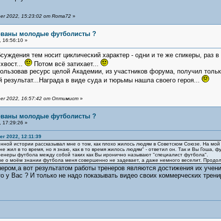
er 2022, 15:23:02 от Roma72
»
бованы молодые футболисты ?
 16:56:10 »
суждения тем носит циклический характер - одни и те же спикеры, раз в
хвост...
Потом всё затихает...
пользовав ресурс целой Академии, из участников форума, получил тольк
 результат...Награда в виде суда и тюрьмы нашла своего героя...
er 2022, 16:57:42 от Оптимист
»
бованы молодые футболисты ?
 17:29:26 »
r 2022, 12:11:39
ной истории рассказывал мне о том, как плохо жилось людям в Советском Союзе. На мой во
 не жил в то время, но я знаю, как в то время жилось людям" - ответил он. Так и Вы Гоша,
ренеры футбола между собой таких как Вы иронично называют "специалист футбола".
е о моём знании футбола меня совершенно не задевает, а даже немного веселит. Продол
нером,а вот результатом работы тренеров являются достижения их учени
то у Вас ? И только не надо показывать видео своих коммерческих трени