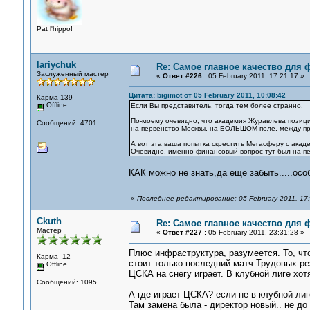
Pat l'hippo!
lariychuk
Re: Самое главное качество для 
Заслуженный мастер
«
Ответ #226 :
05 February 2011, 17:21:17 »
Цитата: bigimot от 05 February 2011, 10:08:42
Карма 139
Offline
Если Вы представитель, тогда тем более странно.
По-моему очевидно, что академия Журавлева позицио
Сообщений: 4701
на первенство Москвы, на БОЛЬШОМ поле, между пр
А вот эта ваша попытка скрестить Мегасферу с акад
Очевидно, именно финансовый вопрос тут был на п
КАК можно не знать,да еще забыть.....осо
«
Последнее редактирование: 05 February 2011, 17:2
Ckuth
Re: Самое главное качество для 
Мастер
«
Ответ #227 :
05 February 2011, 23:31:28 »
Плюс инфраструктура, разумеется. То, что
Карма -12
стоит только последний матч Трудовых ре
Offline
ЦСКА на снегу играет. В клубной лиге хот
Сообщений: 1095
А где играет ЦСКА? если не в клубной лиг
Там замена была - директор новый.. не д