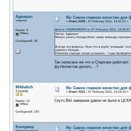
Адмирал
Re: Самое главное качество для 
новичок
«
Ответ #230 :
07 February 2011, 14:01:01 »
Цитата: POMIDOROFF от 07 February 2011, 12:58:47
Карма -3
Offline
Автор: Адмирал
Можно узнать поподробнее, какие команды трениров
Сообщений: 38
Всегда эти вопросы. Ясно что в клубе "ромашка" осо
намного больше.
Помоему гораздо лучше услышать - "годы проведённ
Так написано же что в Спартаке работает, т
футболистов делать....?
Mikhalich
Re: Самое главное качество для 
3 разряд
«
Ответ #231 :
07 February 2011, 15:24:10 »
Скутч,ВЫ наверное давно не были в ЦСКА.
Карма -12
Offline
Сообщений: 150
Конеджер
Re: Самое главное качество для 
Администратор