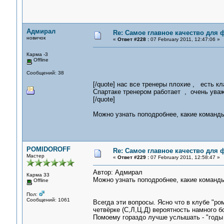
Адмирал
Re: Самое главное качество для 
новичок
«
Ответ #228 :
07 February 2011, 12:47:06 »
Карма -3
Offline
Сообщений: 38
[/quote] нас все тренеры плохие , есть к
Спартаке тренером работает , очень уваж
[/quote]
Можно узнать поподробнее, какие команды
POMIDOROFF
Re: Самое главное качество для 
Мастер
«
Ответ #229 :
07 February 2011, 12:58:47 »
Автор: Адмирал
Карма 33
Можно узнать поподробнее, какие команды
Offline
Пол:
Сообщений: 1061
Всегда эти вопросы. Ясно что в клубе "ро
четвёрке (С,Л,Ц,Д) вероятность намного б
Помоему гораздо лучше услышать - "годы 