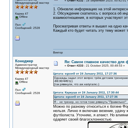
«
Ответ #232 :
18 September 2025, 00:42:01 
Международный мастер
1. Обновлю информацию на этой интересно
2. Обсуждение скатилось с вопроса об и
Карма 47
Offline
взаимоотношения, в которых участвуют эт
Пол:
Просматривая ответы я вышел на одно кач
Сообщений: 2528
Каждый кто будет читать эту тему может 
Виктор
Конеджер
Re: Самое главное качество для 
Администратор
«
Ответ #233 :
21 October 2025, 00:49:53 »
Международный мастер
Цитата: egson5 от 24 January 2011, 17:27:36
Однажды задал этот вопрос трём детским тренерам
Карма 47
-ВЕЗЕНИЕ!(с)
Offline
(так рявкнули, что аж напугали;-)
Пол:
Цитата: Каркуша от 24 January 2011, 17:30:44
Сообщений: 2528
Цитата: egson5 от 24 January 2011, 17:27:36
Я - не тренер, но готов тоже рявкнуть:"Правильно!".
Можно по разному относиться к богине Фо
нельзя. Лично я включаю везение, удачу 
футболиста. Уточняю, я атеист. Но влияни
одаряет своей благосклонностью.