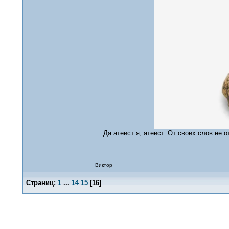
Да атеист я, атеист. От своих слов не о
Виктор
Страниц:
1
...
14
15
[
16
]