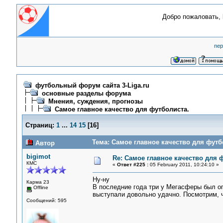
Добро пожаловать,
пер
футбольный форум сайта 3-Liga.ru
основные разделы форума
Мнения, суждения, прогнозы
Самое главное качество для футболиста.
Страниц:
1
...
14
15
[
16
]
Тема: Самое главное качество для футб
Автор
bigimot
Re: Самое главное качество для 
КМС
«
Ответ #225 :
05 February 2011, 10:24:10 »
Ну-ну
Карма 23
В последние года три у Мегасферы был оп
Offline
выступали довольно удачно. Посмотрим, ч
Сообщений: 595