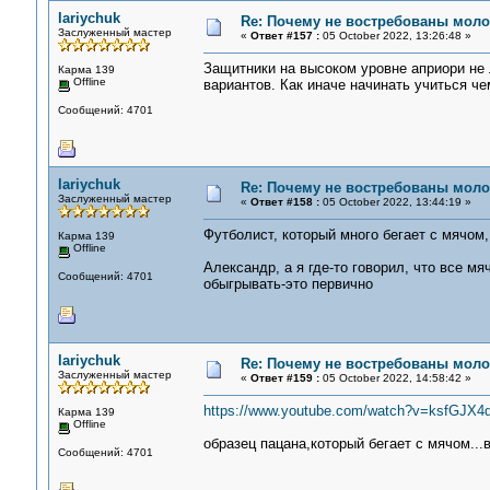
lariychuk
Re: Почему не востребованы мол
Заслуженный мастер
«
Ответ #157 :
05 October 2022, 13:26:48 »
Защитники на высоком уровне априори не 
Карма 139
Offline
вариантов. Как иначе начинать учиться че
Сообщений: 4701
lariychuk
Re: Почему не востребованы мол
Заслуженный мастер
«
Ответ #158 :
05 October 2022, 13:44:19 »
Футболист, который много бегает с мячом
Карма 139
Offline
Александр, а я где-то говорил, что все м
Сообщений: 4701
обыгрывать-это первично
lariychuk
Re: Почему не востребованы мол
Заслуженный мастер
«
Ответ #159 :
05 October 2022, 14:58:42 »
https://www.youtube.com/watch?v=ksfGJX4
Карма 139
Offline
образец пацана,который бегает с мячом...
Сообщений: 4701