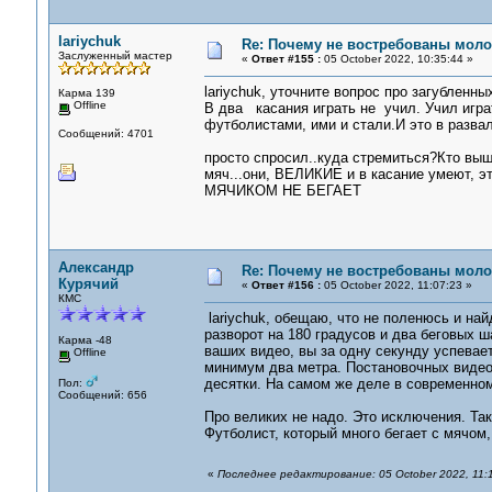
lariychuk
Re: Почему не востребованы мол
Заслуженный мастер
«
Ответ #155 :
05 October 2022, 10:35:44 »
lariychuk, уточните вопрос про загубленны
Карма 139
Offline
В два касания играть не учил. Учил игра
футболистами, ими и стали.И это в развал
Сообщений: 4701
просто спросил..куда стремиться?Кто вы
мяч...они, ВЕЛИКИЕ и в касание умеют, э
МЯЧИКОМ НЕ БЕГАЕТ
Александр
Re: Почему не востребованы мол
Курячий
«
Ответ #156 :
05 October 2022, 11:07:23 »
КМС
lariychuk, обещаю, что не поленюсь и най
разворот на 180 градусов и два беговых ш
Карма -48
ваших видео, вы за одну секунду успевает
Offline
минимум два метра. Постановочных видео
десятки. На самом же деле в современно
Пол:
Сообщений: 656
Про великих не надо. Это исключения. Так
Футболист, который много бегает с мячом
«
Последнее редактирование: 05 October 2022, 11: