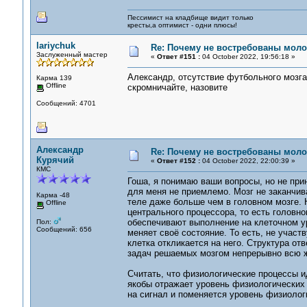
Пессимист на кладбище видит только
кресты,а оптимист - одни плюсы!
lariychuk
Re: Почему не востребованы мол
Заслуженный мастер
«
Ответ #151 :
04 October 2022, 19:56:18 »
Александр, отсутствие футбольного мозга
Карма 139
Offline
скромничайте, назовите
Сообщений: 4701
Александр
Re: Почему не востребованы мол
Курячий
«
Ответ #152 :
04 October 2022, 22:00:39 »
КМС
Гоша, я понимаю ваши вопросы, но не пр
для меня не приемлемо. Мозг не заканчива
Карма -48
теле даже больше чем в головном мозге.
Offline
центрального процессора, то есть головно
обеспечивают выполнение на клеточном ур
Пол:
Сообщений: 656
меняет своё состояние. То есть, не учас
клетка откликается на него. Структура от
задач решаемых мозгом непрерывно всю ж
Считать, что физиологические процессы и
якобы отражает уровень физиологических 
на сигнал и поменяется уровень физиолог