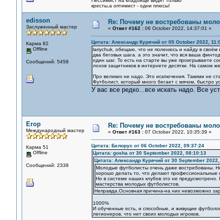
Пессимист на кладбище видит только
кресты,а оптимист - одни плюсы!
edisson
Re: Почему не востребованы мол
Заслуженный мастер
«
Ответ #162 :
06 October 2022, 14:37:01 »
Цитата: Александр Курячий от 05 October 2022, 11:
Карма 82
Offline
lariychuk, обещаю, что не поленюсь и найду в своём
два беговых шага. а это значит, что вся ваша финто
один шаг. То есть на старте вы уже проигрываете 
Сообщений: 5458
лохов защитников в интернете десятки. На самом ж
Про великих не надо. Это исключения. Такими не ста
Футболист, который много бегает с мячом, быстро у
У вас все редко...все искать надо. Все ус
Егор
Re: Почему не востребованы мол
Международный мастер
«
Ответ #163 :
07 October 2022, 10:35:39 »
Цитата: Белорус от 06 October 2022, 09:37:24
Карма 51
Offline
Цитата: gosha от 30 September 2022, 08:10:13
Цитата: Александр Курячий от 30 September 2022,
Сообщений: 2338
Молодые футболисты очень даже востребованы. Н
хорошо делать то, что делают профессиональные ф
Но в системе наших клубов это не предусмотрено.
мастерства молодых футболистов.
Неправда.Основная причина-на них невозможно зар
1000%
И обученные есть, и способные, и живущие футболо
легионеров, что нет своих молодых игроков.