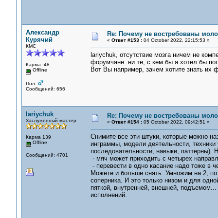
Александр
Re: Почему не востребованы мол
Курячий
«
Ответ #153 :
04 October 2022, 22:15:53 »
КМС
lariychuk, отсутствие мозга ничем не ком
форумчане ни те, с кем бы я хотел бы пог
Карма -48
Вот Вы например, зачем хотите знать их ф
Offline
Пол:
Сообщений: 656
lariychuk
Re: Почему не востребованы мол
Заслуженный мастер
«
Ответ #154 :
05 October 2022, 09:42:51 »
Снимите все эти штуки, которые можно н
Карма 139
Offline
инграммы, модели деятельности, техники 
последовательности, навыки, паттерны). Н
Сообщений: 4701
- мяч может приходить с четырех направл
- перевести в одно касание надо тоже в ч
Можете и больше снять. Умножим на 2, по
соперника. И это только низом и для одно
пяткой, внутренней, внешней, подъемом...
исполнений.