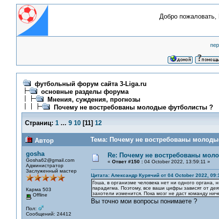
Добро пожаловать,
пер
футбольный форум сайта 3-Liga.ru
основные разделы форума
Мнения, суждения, прогнозы
Почему не востребованы молодые футболисты ?
Страниц:
1
...
9
10
[
11
]
12
Тема: Почему не востребованы молодые
Автор
gosha
Re: Почему не востребованы мол
Gosha62@gmail.com
«
Ответ #150 :
04 October 2022, 13:59:11 »
Администратор
Заслуженный мастер
Цитата: Александр Курячий от 04 October 2022, 09:
Гоша, в организме человека нет ни одного органа, 
парадигма. Поэтому, все ваши цифры зависят от дея
Карма 503
захотели изменится. Пока мозг не даст команду ниче
Offline
Вы точно мои вопросы понимаете ?
Пол:
Сообщений: 24412