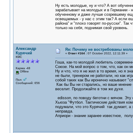
Ну есть молодые, ну и что? А вот обученн
зарабатывает на молодых и в Германии - н
обученному и даже лучше созревшему еще
освещаемых - у нас с этим так? А если ещ
района" и "плохо говорят по-русски". Так
только на себя, поднимая свой уровень.
Александр
Re: Почему не востребованы мол
Курячий
«
Ответ #164 :
07 October 2022, 12:11:39 »
КМС
Гоша, как-то молодой любитель современн
Союзе. На мой вопрос о том, что, как он м
Карма -48
Ну и что, что я не жил в то время, но я з
Offline
не были, тренером не работали, но как и
собой таких как Вы иронично называют "с
Пол:
Сообщений: 656
Как бы Вы ни старались, но ваше мнение 
веселит. Продолжайте в том же духе.
edisson, по поводу беготни с мячом. Эту
Хьюза "Футбол. Тактические действия кома
подумали, что это Курячий так думает, а з
неправда.
Априори - знание заранее известное, полу