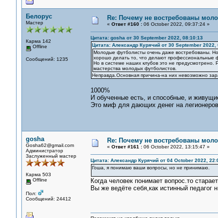
Белорус
Re: Почему не востребованы мол
Мастер
«
Ответ #160 :
06 October 2022, 09:37:24 »
Цитата: gosha от 30 September 2022, 08:10:13
Карма 142
Цитата: Александр Курячий от 30 September 2022, 
Offline
Молодые футболисты очень даже востребованы. Но
хорошо делать то, что делают профессиональные фу
Сообщений: 1235
Но в системе наших клубов это не предусмотрено. 
мастерства молодых футболистов.
Неправда.Основная причина-на них невозможно зар
1000%
И обученные есть, и способные, и живущи
Это миф для дающих денег на легионеров,
gosha
Re: Почему не востребованы мол
Gosha62@gmail.com
«
Ответ #161 :
06 October 2022, 13:15:47 »
Администратор
Заслуженный мастер
Цитата: Александр Курячий от 04 October 2022, 22:
Гоша, я понимаю ваши вопросы, но не принимаю.
Карма 503
Offline
Когда человек понимает вопрос.то старает
Вы же ведёте себя,как истинный педагог 
Пол:
Сообщений: 24412