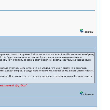
Записан
зг управляет митохондриями? Мозг посылает определённый сигнал на мембрану
. Не будет сигнала от мозга, не будет увеличения внутриклеточных
работу, нет сигнала, обеспечивают энергией восстановительные процессы в
лько ответов. Если оппонент не угадал, что имел ввиду, из нескольких
 кто задаёт вопрос. Всегда можно обвинить собеседника в некомпетентности.
 мира. Предполагать, что человек получился случайно, как побочный продукт
рнативный футбол".
Записан