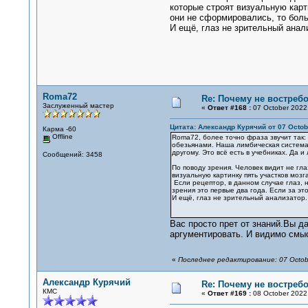
которые строят визуальную карт
они не сформировались, то бол
И ещё, глаз не зрительный анал
Roma72
Re: Почему не востре
Заслуженный мастер
«
Ответ #168 :
07 October 2022,
Цитата: Александр Курячий от 07 Octobe
Карма -60
Offline
Roma72, более точно фраза звучит так:
обезьянами. Наша лимбическая система э
другому. Это всё есть в учебниках. Да 
Сообщений: 3458
По поводу зрения. Человек видит не гл
визуальную картинку пять участков мозг
Если рецептор, в данном случае глаз, н
зрения это первые два года. Если за э
И ещё, глаз не зрительный анализатор.
Вас просто прет от знаний.Вы д
аргументировать. И видимо смы
«
Последнее редактирование: 07 Octob
Александр Курячий
Re: Почему не востре
КМС
«
Ответ #169 :
08 October 2022,