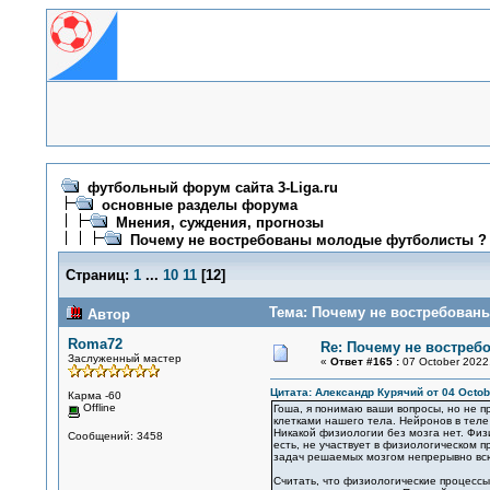
футбольный форум сайта 3-Liga.ru
основные разделы форума
Мнения, суждения, прогнозы
Почему не востребованы молодые футболисты ?
Страниц:
1
...
10
11
[
12
]
Тема: Почему не востребован
Автор
Roma72
Re: Почему не востре
Заслуженный мастер
«
Ответ #165 :
07 October 2022,
Цитата: Александр Курячий от 04 Octobe
Карма -60
Offline
Гоша, я понимаю ваши вопросы, но не п
клетками нашего тела. Нейронов в теле
Никакой физиологии без мозга нет. Физ
Сообщений: 3458
есть, не участвует в физиологическом п
задач решаемых мозгом непрерывно вс
Считать, что физиологические процессы