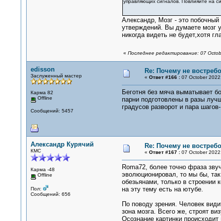
управляющих сигналов. Повлияйте на си
Александр, Мозг - это побочный
утверждений. Вы думаете мозг у
никогда видеть не будет,хотя гл
«
Последнее редактирование: 07 Octob
edisson
Re: Почему не востре
Заслуженный мастер
«
Ответ #166 :
07 October 2022,
Беготня без мяча выматывает бол
Карма 82
Offline
парни подготовлены в разы лучше
градусов разворот и пара шагов
Сообщений: 5457
Александр Курячий
Re: Почему не востре
КМС
«
Ответ #167 :
07 October 2022,
Roma72, более точно фраза звуч
Карма -48
эволюционировал, то мы бы, так
Offline
обезьянами, только в строении 
на эту тему есть на ютубе.
Пол:
Сообщений: 656
По поводу зрения. Человек види
зона мозга. Всего же, строят ви
Осознание картинки происходит 