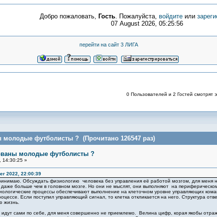
Добро пожаловать,
Гость
. Пожалуйста,
войдите
или
зареги
07 August 2026, 05:25:56
перейти на сайт 3 ЛИГА
0 Пользователей и 2 Гостей смотрят э
ы молодые футболисты ? (Прочитано 126547 раз)
бованы молодые футболисты ?
 14:30:25 »
r 2022, 22:00:39
ринимаю. Обсуждать физиологию человека без управления её работой мозгом, для меня не
 даже больше чем в головном мозге. Но они не мыслят, они выполняют на периферическом
иологические процессы обеспечивают выполнение на клеточном уровне управляющих команд 
роцессе. Если поступил управляющий сигнал, то клетка откликается на него. Структура отв
ю жизнь.
 идут сами по себе, для меня совершенно не приемлемо. Велина цифр, корая якобы отража