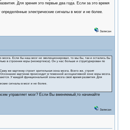
азвития. Для зрения это первые два года. Если за это время
 определённые электрические сигналы в мозг и не более.
Записан
о мозга. Если бы наш мозг не эволюционировал, то мы бы, так и остались бы
ько в строении коры (неокортекса). Он у нас больше и структурирован по
аму же картинку строит зрительная зона мозга. Всего же, строят
у. Осознание картинки происходит в теменной ассоциативной зоне коры мозга.
иваются. У каждой функциональной зоны мозга своё время развития. Для
ские сигналы в мозг и не более.
о всем управляет мозг? Если Вы вменяемый,то начинайте
Записан