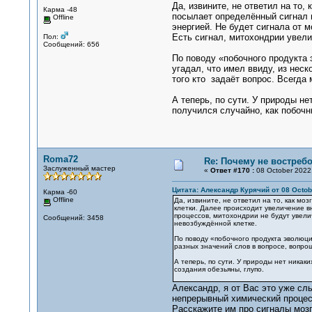
Да, извините, не ответил на то
Карма -48
посылает определённый сигнал 
Offline
энергией. Не будет сигнала от 
Есть сигнал, митохондрии увели
Пол:
Сообщений: 656
По поводу «побочного продукта 
угадал, что имел ввиду, из нес
того кто задаёт вопрос. Всегда
А теперь, по сути. У природы н
получился случайно, как побочн
Roma72
Re: Почему не востре
Заслуженный мастер
«
Ответ #170 :
08 October 2022,
Цитата: Александр Курячий от 08 Octobe
Карма -60
Offline
Да, извините, не ответил на то, как м
клетки. Далее происходит увеличение в
процессов, митохондрии не будут увели
Сообщений: 3458
невозбуждённой клетке.
По поводу «побочного продукта эволюци
разных значений слов в вопросе, вопро
А теперь, по сути. У природы нет никак
создания обезьяны, глупо.
Александр, я от Вас это уже сл
непрерывный химический процесс
Расскажите им про сигналы мозг