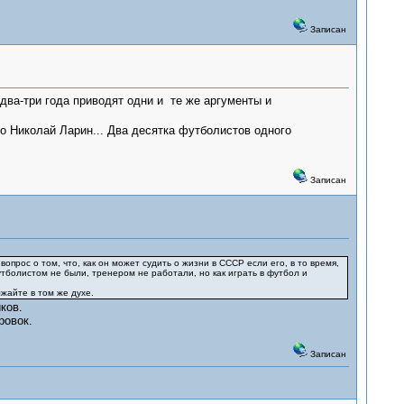
Записан
 два-три года приводят одни и те же аргументы и
о Николай Ларин... Два десятка футболистов одного
Записан
прос о том, что, как он может судить о жизни в СССР если его, в то время,
 футболистом не были, тренером не работали, но как играть в футбол и
жайте в том же духе.
ков.
ровок.
Записан