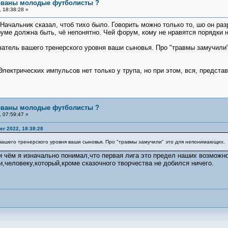
бованы молодые футболисты ?
 18:38:28 »
Начальник сказал, чтоб тихо было. Говорить можно только то, шо он раз
руме должна быть, чё непонятно. Чей форум, кому не нравятся порядки 
азатель вашего тренерского уровня ваши сыновья. Про "травмы замучил
лектрических импульсов нет только у трупа, но при этом, вся, представ
бованы молодые футболисты ?
 07:59:47 »
r 2022, 18:38:28
 вашего тренерского уровня ваши сыновья. Про "травмы замучили" это для непонимающих.
и чём я изначально понимал,что первая лига это предел наших возможно
и,человеку,который,кроме сказочного творчества не добился ничего.