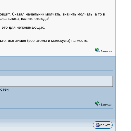
решит. Сказал начальник молчать, значить молчать, а то в
начальника, валите отсюда!
и" это для непонимающих.
ьте, вся химия (все атомы и молекулы) на месте.
Записан
стей.
Записан