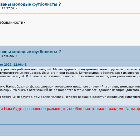
бованы молодые футболисты ?
 17:37:57 »
ребованности?
бованы молодые футболисты ?
 17:51:07 »
r 2022, 12:06:41
озг управляет работой митохондрий. Митохондрии это внутриклеточные структуры. Как мо
нутриклеточных процессов. Их много и они разные. Митохондрии обеспечивают их энергией
чивать расход АТФ. Главное это сигнал от мозга. Есть сигнал, митохондрии увеличивают 
и». Наукообразная фраза словами, имеющими несколько значений, а значит, имеющая неско
шающий, то значит отвечающий не разбирается в этом вопросе. Удобная позиция, для того
их побочных продуктов, тем более человек. Человек вершина развития (эволюции) животного
 и Вам будет разрешено размещать сообщения только в разделе "альте