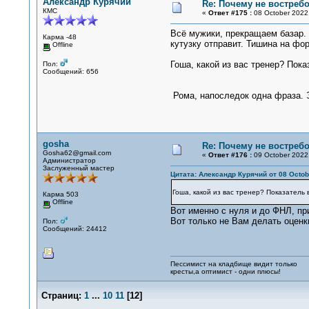
Александр Курячий
Re: Почему не востре
КМС
«
Ответ #175 :
08 October 2022,
Всё мужики, прекращаем базар. 
Карма -48
кутузку отправит. Тишина на фо
Offline
Гоша, какой из вас тренер? Пок
Пол:
Сообщений: 656
Рома, напоследок одна фраза. Э
gosha
Re: Почему не востре
Gosha62@gmail.com
«
Ответ #176 :
09 October 2022,
Администратор
Заслуженный мастер
Цитата: Александр Курячий от 08 Octobe
Гоша, какой из вас тренер? Показатель
Карма 503
Offline
Вот именно с нуля и до ФНЛ, пр
Вот только не Вам делать оценк
Пол:
Сообщений: 24412
Пессимист на кладбище видит только
кресты,а оптимист - одни плюсы!
Страниц:
1
...
10
11
[
12
]