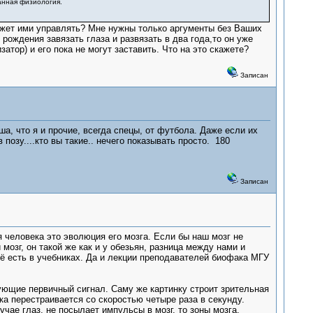
манная физиология.
ожет ими управлять? Мне нужны только аргументы без Ваших
ождения завязать глаза и развязать в два года,то он уже
атор) и его пока не могут заставить. Что на это скажете?
Записан
а, что я и прочие, всегда спецы, от футбола. Даже если их
 позу....кто вы такие.. нечего показывать просто. 180
Записан
 человека это эволюция его мозга. Если бы наш мозг не
озг, он такой же как и у обезьян, разница между нами и
всё есть в учебниках. Да и лекции преподавателей биофака МГУ
рующие первичный сигнал. Саму же картинку строит зрительная
нка перестраивается со скоростью четыре раза в секунду.
чае глаз, не посылает импульсы в мозг, то зоны мозга,