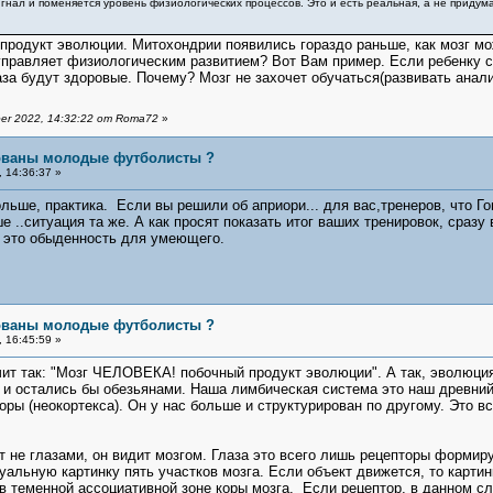
гнал и поменяется уровень физиологических процессов. Это и есть реальная, а не приду
 продукт эволюции. Митохондрии появились гораздо раньше, как мозг м
правляет физиологическим развитием? Вот Вам пример. Если ребенку с р
аза будут здоровые. Почему? Мозг не захочет обучаться(развивать анализ
er 2022, 14:32:22 от Roma72
»
бованы молодые футболисты ?
 14:36:37 »
ьше, практика. Если вы решили об априори... для вас,тренеров, что Гош
 ..ситуация та же. А как просят показать итог ваших тренировок, сразу в
- это обыденность для умеющего.
бованы молодые футболисты ?
 16:45:59 »
ит так: "Мозг ЧЕЛОВЕКА! побочный продукт эволюции". А так, эволюция
 и остались бы обезьянами. Наша лимбическая система это наш древний м
коры (неокортекса). Он у нас больше и структурирован по другому. Это 
т не глазами, он видит мозгом. Глаза это всего лишь рецепторы форми
зуальную картинку пять участков мозга. Если объект движется, то карти
в теменной ассоциативной зоне коры мозга. Если рецептор, в данном слу