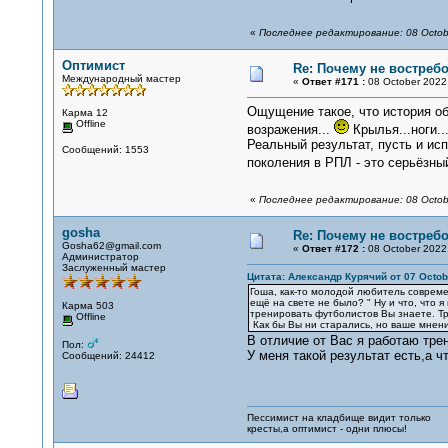
«
Последнее редактирование: 08 Octob
Оптимист
Re: Почему не востре
Международный мастер
«
Ответ #171 :
08 October 2022,
Ощущение такое, что история об
Карма 12
Offline
возражения...
Крылья...ноги...
Реальный результат, пусть и ис
Сообщений: 1553
поколения в РПЛ - это серьёзный
«
Последнее редактирование: 08 Octob
gosha
Re: Почему не востре
Gosha62@gmail.com
«
Ответ #172 :
08 October 2022,
Администратор
Заслуженный мастер
Цитата: Александр Курячий от 07 Octobe
Гоша, как-то молодой любитель современ
ещё на свете не было? " Ну и что, что я
Карма 503
тренировать футболистов Вы знаете. Т
Offline
Как бы Вы ни старались, но ваше мнени
В отличие от Вас я работаю тре
Пол:
У меня такой результат есть,а ч
Сообщений: 24412
Пессимист на кладбище видит только
кресты,а оптимист - одни плюсы!