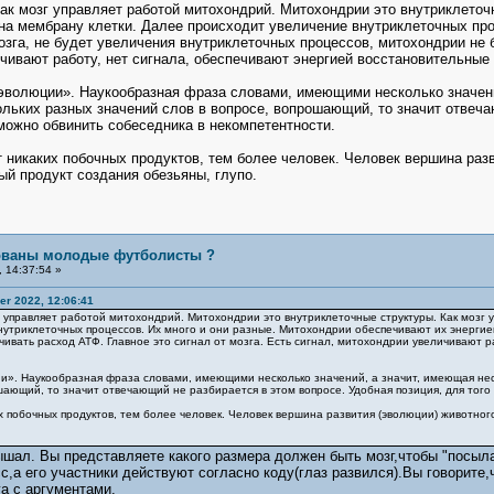
, как мозг управляет работой митохондрий. Митохондрии это внутриклето
на мембрану клетки. Далее происходит увеличение внутриклеточных про
мозга, не будет увеличения внутриклеточных процессов, митохондрии не 
чивают работу, нет сигнала, обеспечивают энергией восстановительные
эволюции». Наукообразная фраза словами, имеющими несколько значени
кольких разных значений слов в вопросе, вопрошающий, то значит отвеча
 можно обвинить собеседника в некомпетентности.
ет никаких побочных продуктов, тем более человек. Человек вершина раз
ый продукт создания обезьяны, глупо.
бованы молодые футболисты ?
 14:37:54 »
r 2022, 12:06:41
озг управляет работой митохондрий. Митохондрии это внутриклеточные структуры. Как мо
нутриклеточных процессов. Их много и они разные. Митохондрии обеспечивают их энергией
чивать расход АТФ. Главное это сигнал от мозга. Есть сигнал, митохондрии увеличивают 
и». Наукообразная фраза словами, имеющими несколько значений, а значит, имеющая неско
шающий, то значит отвечающий не разбирается в этом вопросе. Удобная позиция, для того
их побочных продуктов, тем более человек. Человек вершина развития (эволюции) животного
ышал. Вы представляете какого размера должен быть мозг,чтобы "посыла
,а его участники действуют согласно коду(глаз развился).Вы говорите,ч
а с аргументами.