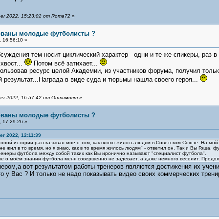
er 2022, 15:23:02 от Roma72
»
бованы молодые футболисты ?
 16:56:10 »
суждения тем носит циклический характер - одни и те же спикеры, раз в
хвост...
Потом всё затихает...
пользовав ресурс целой Академии, из участников форума, получил тольк
 результат...Награда в виде суда и тюрьмы нашла своего героя...
er 2022, 16:57:42 от Оптимист
»
бованы молодые футболисты ?
 17:29:26 »
r 2022, 12:11:39
ной истории рассказывал мне о том, как плохо жилось людям в Советском Союзе. На мой во
 не жил в то время, но я знаю, как в то время жилось людям" - ответил он. Так и Вы Гоша,
ренеры футбола между собой таких как Вы иронично называют "специалист футбола".
е о моём знании футбола меня совершенно не задевает, а даже немного веселит. Продол
нером,а вот результатом работы тренеров являются достижения их учени
то у Вас ? И только не надо показывать видео своих коммерческих трени