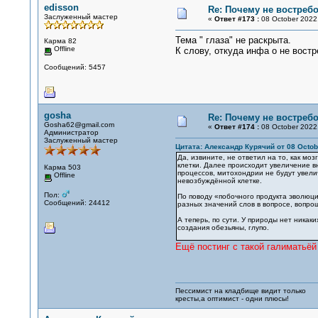
edisson
Re: Почему не востре
Заслуженный мастер
«
Ответ #173 :
08 October 2022,
Тема " глаза" не раскрыта.
Карма 82
Offline
К слову, откуда инфа о не вост
Сообщений: 5457
gosha
Re: Почему не востре
Gosha62@gmail.com
«
Ответ #174 :
08 October 2022,
Администратор
Заслуженный мастер
Цитата: Александр Курячий от 08 Octobe
Да, извините, не ответил на то, как м
клетки. Далее происходит увеличение в
Карма 503
процессов, митохондрии не будут увели
Offline
невозбуждённой клетке.
Пол:
По поводу «побочного продукта эволюци
Сообщений: 24412
разных значений слов в вопросе, вопро
А теперь, по сути. У природы нет никак
создания обезьяны, глупо.
Ещё постинг с такой галиматьёй
Пессимист на кладбище видит только
кресты,а оптимист - одни плюсы!