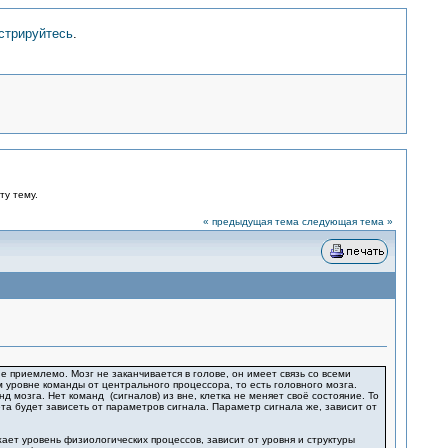
стрируйтесь
.
ту тему.
« предыдущая тема
следующая тема »
 приемлемо. Мозг не заканчивается в голове, он имеет связь со всеми
 уровне команды от центрального процессора, то есть головного мозга.
мозга. Нет команд (сигналов) из вне, клетка не меняет своё состояние. То
ета будет зависеть от параметров сигнала. Параметр сигнала же, зависит от
ет уровень физиологических процессов, зависит от уровня и структуры