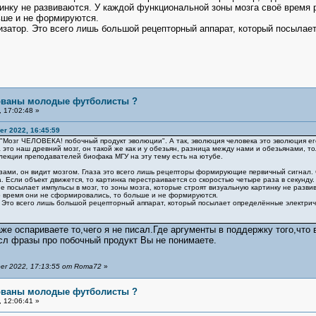
инку не развиваются. У каждой функциональной зоны мозга своё время р
ьше и не формируются.
изатор. Это всего лишь большой рецепторный аппарат, который посылает
бованы молодые футболисты ?
 17:02:48 »
r 2022, 16:45:59
 "Мозг ЧЕЛОВЕКА! побочный продукт эволюции". А так, эволюция человека это эволюция ег
то наш древний мозг, он такой же как и у обезьян, разница между нами и обезьянами, тол
и лекции преподавателей биофака МГУ на эту тему есть на ютубе.
азами, он видит мозгом. Глаза это всего лишь рецепторы формирующие первичный сигнал. С
а. Если объект движется, то картинка перестраивается со скоростью четыре раза в секунд
е посылает импульсы в мозг, то зоны мозга, которые строят визуальную картинку не разв
то время они не сформировались, то больше и не формируются.
 Это всего лишь большой рецепторный аппарат, который посылает определённые электриче
аже оспариваете то,чего я не писал.Где аргументы в поддержку того,чт
сл фразы про побочный продукт Вы не понимаете.
er 2022, 17:13:55 от Roma72
»
бованы молодые футболисты ?
 12:06:41 »