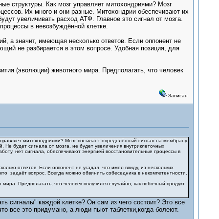
чные структуры. Как мозг управляет митохондриями? Мозг
цессов. Их много и они разные. Митохондрии обеспечивают их
будут увеличивать расход АТФ. Главное это сигнал от мозга.
 процессы в невозбуждённой клетке.
й, а значит, имеющая несколько ответов. Если оппонент не
ющий не разбирается в этом вопросе. Удобная позиция, для
вития (эволюции) животного мира. Предполагать, что человек
Записан
зг управляет митохондриями? Мозг посылает определённый сигнал на мембрану
. Не будет сигнала от мозга, не будет увеличения внутриклеточных
работу, нет сигнала, обеспечивают энергией восстановительные процессы в
лько ответов. Если оппонент не угадал, что имел ввиду, из нескольких
 кто задаёт вопрос. Всегда можно обвинить собеседника в некомпетентности.
 мира. Предполагать, что человек получился случайно, как побочный продукт
ть сигналы" каждой клетке? Он сам из чего состоит? Это все
то все это придумано, а люди пьют таблетки,когда болеют.