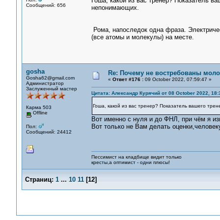
Гоша, какой из вас тренер? Показатель ва
Сообщений: 656
непонимающих.
Рома, напоследок одна фраза. Электрическ
(все атомы и молекулы) на месте.
gosha
Re: Почему не востребованы мол
Gosha62@gmail.com
«
Ответ #176 :
09 October 2022, 07:59:47 »
Администратор
Заслуженный мастер
Цитата: Александр Курячий от 08 October 2022, 18:
Гоша, какой из вас тренер? Показатель вашего трен
Карма 503
Offline
Вот именно с нуля и до ФНЛ, при чём я и
Вот только не Вам делать оценки,человеку
Пол:
Сообщений: 24412
Пессимист на кладбище видит только
кресты,а оптимист - одни плюсы!
Страниц:
1
...
10
11
[
12
]