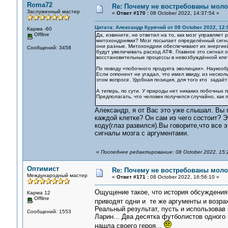
Roma72
Re: Почему не востребованы мол
Заслуженный мастер
«
Ответ #170 :
08 October 2022, 14:37:54 »
Цитата: Александр Курячий от 08 October 2022, 12:
Карма -60
Offline
Да, извините, не ответил на то, как мозг управляет
митохондриями? Мозг посылает определённый сигнал
они разные. Митохондрии обеспечивают их энергией
Сообщений: 3458
будут увеличивать расход АТФ. Главное это сигнал 
восстановительные процессы в невозбуждённой клет
По поводу «побочного продукта эволюции». Наукооб
Если оппонент не угадал, что имел ввиду, из неско
этом вопросе. Удобная позиция, для того кто задаё
А теперь, по сути. У природы нет никаких побочных
Предполагать, что человек получился случайно, как
Александр, я от Вас это уже слышал. Вы 
каждой клетке? Он сам из чего состоит? 
коду(глаз развился).Вы говорите,что все 
сигналы мозга с аргументами.
«
Последнее редактирование: 08 October 2022, 15
Оптимист
Re: Почему не востребованы мол
Международный мастер
«
Ответ #171 :
08 October 2022, 16:56:10 »
Ощущение такое, что история обсуждения т
Карма 12
Offline
приводят одни и те же аргументы и возра
Реальный результат, пусть и использовав
Сообщений: 1553
Ларин... Два десятка футболистов одного 
нашла своего героя...