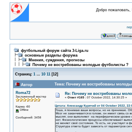
Добро пожаловать,
пер
футбольный форум сайта 3-Liga.ru
основные разделы форума
Мнения, суждения, прогнозы
Почему не востребованы молодые футболисты ?
Страниц:
1
...
10
11
[
12
]
Тема: Почему не востребованы молодые
Автор
Roma72
Re: Почему не востребованы мол
Заслуженный мастер
«
Ответ #165 :
07 October 2022, 14:30:25 »
Цитата: Александр Курячий от 04 October 2022, 22:
Карма -60
Offline
Гоша, я понимаю ваши вопросы, но не принимаю. О
Мозг не заканчивается в голове, он имеет связь со
мыслят, они выполняют на периферическом уровне к
Сообщений: 3458
нет. Физиологические процессы обеспечивают выпол
не меняет своё состояние. То есть, не участвует в 
Структура ответа будет зависеть от параметров си