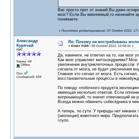
Вас просто прет от знаний.Вы даже оспари
мозг? Если Вы вменяемый,то начинайте а
понимаете.
«
Последнее редактирование: 07 October 2022, 17
Александр
Re: Почему не востребованы мол
Курячий
«
Ответ #169 :
08 October 2022, 12:06:41 »
КМС
Да, извините, не ответил на то, как мозг
Как мозг управляет митохондриями? Мозг
Карма -48
увеличение внутриклеточных процессов. И
Offline
сигнала от мозга, не будет увеличения в
Главное это сигнал от мозга. Есть сигнал
Пол:
Сообщений: 656
восстановительные процессы в невозбужд
По поводу «побочного продукта эволюции»
имеющая несколько ответов. Если оппонент
вопрошающий, то значит отвечающий не ра
Всегда можно обвинить собеседника в нек
А теперь, по сути. У природы нет никаких
(эволюции) животного мира. Предполагать
глупо.