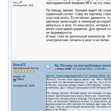
преподавателей биофака МГУ на эту тему 
Пол:
Сообщений: 656
По поводу зрения. Человек видит не глаз
первичный сигнал. Саму же картинку строи
участков мозга. Если объект движется, то
картинки происходит в теменной ассоциат
импульсы в мозг, то зоны мозга, которые
мозга своё время развития. Для зрения эт
не формируются.
И ещё, глаз не зрительный анализатор. Э
электрические сигналы в мозг и не более.
Roma72
Re: Почему не востребованы мол
Заслуженный мастер
«
Ответ #168 :
07 October 2022, 17:02:48 »
Цитата: Александр Курячий от 07 October 2022, 16:
Карма -60
Offline
Roma72, более точно фраза звучит так: "Мозг ЧЕЛОВ
наш мозг не эволюционировал, то мы бы, так и оста
обезьян, разница между нами и обезьянами, только в
Сообщений: 3458
учебниках. Да и лекции преподавателей биофака МГУ
По поводу зрения. Человек видит не глазами, он в
строит зрительная зона мозга. Всего же, строят виз
скоростью четыре раза в секунду. Осознание картин
глаз, не посылает импульсы в мозг, то зоны мозга,
время развития. Для зрения это первые два года. Е
И ещё, глаз не зрительный анализатор. Это всего 
мозг и не более.