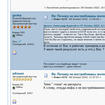
«
Последнее редактирование: 08 October 2022, 16
gosha
Re: Почему не востребованы мол
Gosha62@gmail.com
«
Ответ #172 :
08 October 2022, 17:29:26 »
Администратор
Заслуженный мастер
Цитата: Александр Курячий от 07 October 2022, 12:
Гоша, как-то молодой любитель современной истории
как он может судить о жизни в СССР если его, в то вр
Карма 503
жилось людям" - ответил он. Так и Вы Гоша, футбол
Offline
знаете. Тренеры футбола между собой таких как Вы
Как бы Вы ни старались, но ваше мнение о моём зн
Пол:
духе.
Сообщений: 24412
В отличие от Вас я работаю тренером,а в
У меня такой результат есть,а что у Вас 
Пессимист на кладбище видит только
кресты,а оптимист - одни плюсы!
edisson
Re: Почему не востребованы мол
Заслуженный мастер
«
Ответ #173 :
08 October 2022, 17:37:57 »
Тема " глаза" не раскрыта.
Карма 82
Offline
К слову, откуда инфа о не востребованнос
Сообщений: 5457