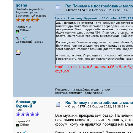
gosha
Re: Почему не востребованы мол
Gosha62@gmail.com
«
Ответ #174 :
08 October 2022, 17:51:07 »
Администратор
Заслуженный мастер
Цитата: Александр Курячий от 08 October 2022, 12:
Да, извините, не ответил на то, как мозг управляет
митохондриями? Мозг посылает определённый сигнал
Карма 503
они разные. Митохондрии обеспечивают их энергией
Offline
будут увеличивать расход АТФ. Главное это сигнал 
восстановительные процессы в невозбуждённой клет
Пол:
Сообщений: 24412
По поводу «побочного продукта эволюции». Наукооб
Если оппонент не угадал, что имел ввиду, из неско
этом вопросе. Удобная позиция, для того кто задаё
А теперь, по сути. У природы нет никаких побочных
Предполагать, что человек получился случайно, как 
Ещё постинг с такой галиматьёй и Вам бу
футбол".
Пессимист на кладбище видит только
кресты,а оптимист - одни плюсы!
Александр
Re: Почему не востребованы мол
Курячий
«
Ответ #175 :
08 October 2022, 18:38:28 »
КМС
Всё мужики, прекращаем базар. Начальник 
начальник молчать, значить молчать, а то
Карма -48
форум, кому не нравятся порядки начальн
Offline
Пол: