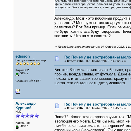
Считать, что физиологические процессы идут сами 
физиологических процессов, зависит от уровня и ст
процессов. Это и есть реальная, а не придуманная
Александр, Мозг - это побочный продукт 
управлять? Мне нужны только аргументы 
развитием? Вот Вам пример. Если ребенку 
не будет,хотя глаза будут здоровые. Поче
заставить. Что на это скажете?
«
Последнее редактирование: 07 October 2022, 14
edisson
Re: Почему не востребованы мол
Заслуженный мастер
«
Ответ #166 :
07 October 2022, 14:36:37 »
Беготня без мяча выматывает больше, прак
Карма 82
Offline
прочие, всегда спецы, от футбола. Даже е
показать итог ваших тренировок, сразу в п
Сообщений: 5457
шагов- это обыденность для умеющего.
Александр
Re: Почему не востребованы мол
Курячий
«
Ответ #167 :
07 October 2022, 16:45:59 »
КМС
Roma72, более точно фраза звучит так: "
эволюция его мозга. Если бы наш мозг не
Карма -48
лимбическая система это наш древний мозг
Offline
строении коры (неокортекса). Он у нас бол