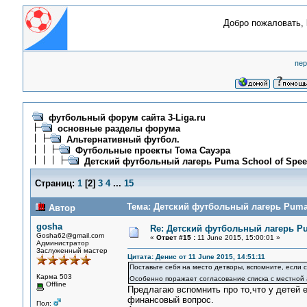
Добро пожаловать,
пер
футбольный форум сайта 3-Liga.ru
основные разделы форума
Альтернативный футбол.
Футбольные проекты Тома Сауэра
Детский футбольный лагерь Puma School of Spee
Страниц:
1
[
2
]
3
4
...
15
Тема: Детский футбольный лагерь Puma 
Автор
gosha
Re: Детский футбольный лагерь Pu
Gosha62@gmail.com
«
Ответ #15 :
11 June 2015, 15:00:01 »
Администратор
Заслуженный мастер
Цитата: Денис от 11 June 2015, 14:51:11
Поставьте себя на место детворы, вспомните, если с
Карма 503
Особенно поражает согласование списка с местной
Offline
Предлагаю вспомнить про то,что у детей е
финансовый вопрос.
Пол: