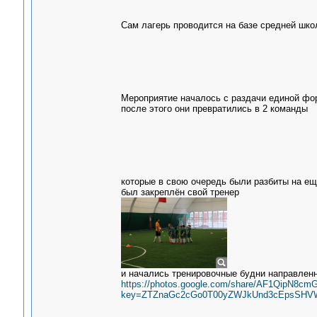
Сам лагерь проводится на базе средней шк
Мероприятие началось с раздачи единой ф
после этого они превратились в 2 команды
которые в свою очередь были разбиты на ещ
был закреплён свой тренер
и начались тренировочные будни направленн
https://photos.google.com/share/AF1Qi
key=ZTZnaGc2cGo0T00yZWJkUnd3cEpsSHV