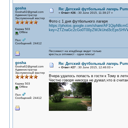
gosha
Re: Детский футбольный лагерь Puma
Gosha62@gmail.com
«
Ответ #26 :
30 June 2015, 11:39:27 »
Администратор
Заслуженный мастер
Фото с 1 дня футбольного лагеря
https://photos.google.com/share/AF1Qi
Карма 503
key=ZTZnaGc2cGo0T00yZWJkUnd3cEpsSHV
Offline
Пол:
Сообщений: 24412
Пессимист на кладбище видит только
кресты,а оптимист - одни плюсы!
gosha
Re: Детский футбольный лагерь Puma
Gosha62@gmail.com
«
Ответ #27 :
30 June 2015, 12:46:03 »
Администратор
Заслуженный мастер
Вчера удалось попасть в гости к Тому в лет
Честно говоря никогда не думал,что в счита
Карма 503
Offline
Пол:
Сообщений: 24412