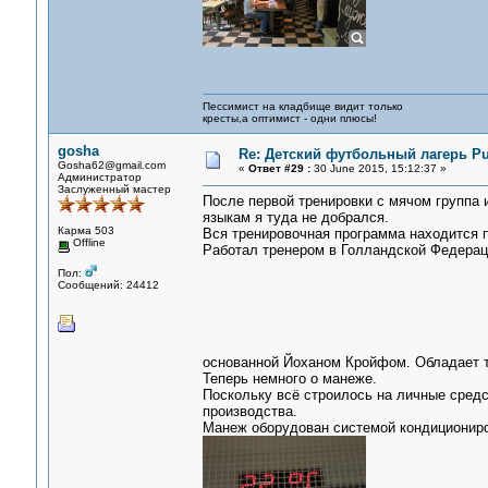
Пессимист на кладбище видит только
кресты,а оптимист - одни плюсы!
gosha
Re: Детский футбольный лагерь Pu
Gosha62@gmail.com
«
Ответ #29 :
30 June 2015, 15:12:37 »
Администратор
Заслуженный мастер
После первой тренировки с мячом группа и
языкам я туда не добрался.
Карма 503
Вся тренировочная программа находится по
Offline
Работал тренером в Голландской Федерац
Пол:
Сообщений: 24412
основанной Йоханом Кройфом. Обладает т
Теперь немного о манеже.
Поскольку всё строилось на личные средст
производства.
Манеж оборудован системой кондициониро