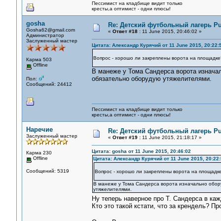
Пессимист на кладбище видит только
кресты,а оптимист - одни плюсы!
gosha
Re: Детский футбольный лагерь Pu
Gosha62@gmail.com
«
Ответ #18 :
11 June 2015, 20:46:02 »
Администратор
Заслуженный мастер
Цитата: Александр Курячий от 11 June 2015, 20:22:
Вопрос - хорошо ли закреплены ворота на площадке
Карма 503
Offline
В манеже у Тома Сандерса ворота изнача
обязательно оборудую утяжелителями.
Пол:
Сообщений: 24412
Пессимист на кладбище видит только
кресты,а оптимист - одни плюсы!
Наречие
Re: Детский футбольный лагерь Pu
Заслуженный мастер
«
Ответ #19 :
11 June 2015, 21:18:17 »
Цитата: gosha от 11 June 2015, 20:46:02
Карма 230
Offline
Цитата: Александр Курячий от 11 June 2015, 20:22:
Сообщений: 5319
Вопрос - хорошо ли закреплены ворота на площадк
В манеже у Тома Сандерса ворота изначально обор
утяжелителями.
Ну теперь наверное про Т. Сандерса в каж
Кто это такой кстати, что за крендель? П