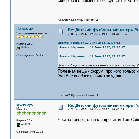
совершенно неизвестного субъекта! Хотя 
Кролик? Кролик? Приём...!
Наречие
Re: Детский футбольный лагерь Pu
Заслуженный мастер
«
Ответ #24 :
12 June 2015, 13:48:06 »
Цитата: gosha от 12 June 2015, 11:04:52
Карма 230
Offline
Цитата: Наречие от 11 June 2015, 21:18:17
Сообщений: 5319
Цитата: Наречие от 11 June 2015, 21:18:17
А вот и будем потихоньку узнавать,кто есть мистер Са
Полезная вещь - форум, про кого только н
Эка Вас колбасит, прям как удава!
Кролик? Кролик? Приём...!
Белорус
Re: Детский футбольный лагерь Pu
Мастер
«
Ответ #25 :
16 June 2015, 16:42:08 »
Честно говоря, сначала прочитал Том Сой
Карма 142
Offline
Сообщений: 1235