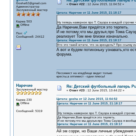
Re: Детский футбольный лагерь Pu
Gosha62@gmail.com
«
Ответ #22 :
12 June 2015, 11:04:52 »
Администратор
Заслуженный мастер
Цитата: Наречие от 11 June 2015, 21:18:17
Карма 503
Ну теперь наверное про Т. Сауэра в каждой строчке 
Offline
Да Наречие,Вам придётся это терпеть.
И не потому,что мы друзья,про Тома Сауэ
Пол:
реализует Том мне близки изначально.
Сообщений: 24412
Цитата: Наречие от 11 June 2015, 21:18:17
Кто это такой кстати, что за крендель? Про ссылку 
А вот и будем потихоньку узнавать,кто е
форума.
Пессимист на кладбище видит только
кресты,а оптимист - одни плюсы!
Наречие
Re: Детский футбольный лагерь Pu
Заслуженный мастер
«
Ответ #23 :
12 June 2015, 13:44:22 »
Цитата: gosha от 12 June 2015, 11:04:52
Карма 230
Offline
Цитата: Наречие от 11 June 2015, 21:18:17
Сообщений: 5319
Ну теперь наверное про Т. Сауэра в каждой строчке
Да Наречие,Вам придётся это терпеть.
И не потому,что мы друзья,про Тома Сауэра я вообщ
Цитата: Наречие от 11 June 2015, 21:18:17
Ай эм сорри, но Ваши личные убеждения н