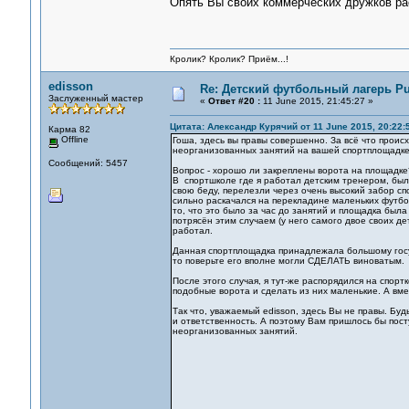
Опять Вы своих коммерческих дружков ра
Кролик? Кролик? Приём...!
edisson
Re: Детский футбольный лагерь Pu
Заслуженный мастер
«
Ответ #20 :
11 June 2015, 21:45:27 »
Цитата: Александр Курячий от 11 June 2015, 20:22:
Карма 82
Offline
Гоша, здесь вы правы совершенно. За всё что проис
неорганизованных занятий на вашей спортплощадке.
Сообщений: 5457
Вопрос - хорошо ли закреплены ворота на площадке
В спортшколе где я работал детским тренером, был
свою беду, перелезли через очень высокий забор сп
сильно раскачался на перекладине маленьких футбо
то, что это было за час до занятий и площадка была
потрясён этим случаем (у него самого двое своих де
работал.
Данная спортплощадка принадлежала большому госу
то поверьте его вполне могли СДЕЛАТЬ виноватым.
После этого случая, я тут-же распорядился на спор
подобные ворота и сделать из них маленькие. А вме
Так что, уважаемый edisson, здесь Вы не правы. Буд
и ответственность. А поэтому Вам пришлось бы посту
неорганизованных занятий.