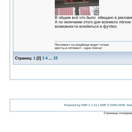
В общем всё что было обещано в рекламе
А по окончании этого дня возникло лёгкое
возможности влюбиться в футбол.
Пессимист на кладбище видит только
кресты,а оптимист - одни плюсы!
Страниц:
1
[
2
]
3
4
...
15
Powered by SMF 1.1.21
|
SMF © 2006-2008, Sim
Страница сгенериро