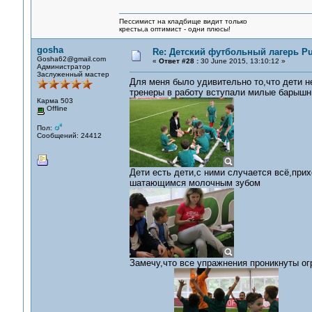
Пессимист на кладбище видит только
кресты,а оптимист - одни плюсы!
gosha
Re: Детский футбольный лагерь Pu
Gosha62@gmail.com
«
Ответ #28 :
30 June 2015, 13:10:12 »
Администратор
Заслуженный мастер
Для меня было удивительно то,что дети н
тренеры в работу вступали милые барышн
Карма 503
Offline
Пол:
Сообщений: 24412
Дети есть дети,с ними случается всё,прих
шатающимся молочным зубом
Замечу,что все упражнения проникнуты огр