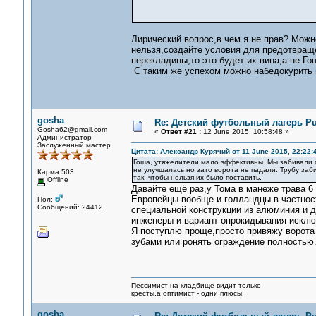
Лирический вопрос,в чем я не прав? Можн
нельзя,создайте условия для предотвраще
перекладины,то это будет их вина,а не Го
С таким же успехом можно набедокурить и
gosha
Re: Детский футбольный лагерь Pu
Gosha62@gmail.com
«
Ответ #21 :
12 June 2015, 10:58:48 »
Администратор
Заслуженный мастер
Цитата: Александр Курячий от 11 June 2015, 22:22:
Гоша, утяжелители мало эффективны. Мы забивали сз
не улучшалась но зато ворота не падали. Трубу заби
Карма 503
так, чтобы нельзя их было поставить.
Offline
Давайте ещё раз,у Тома в манеже трава 6 
Европейцы вообще и голландцы в частност
Пол:
Сообщений: 24412
специальной конструкции из алюминия и д
инженеры и вариант опрокидывания исклю
Я поступлю проще,просто привяжу ворота
зубами или ронять ограждение полностью
Пессимист на кладбище видит только
кресты,а оптимист - одни плюсы!
gosha