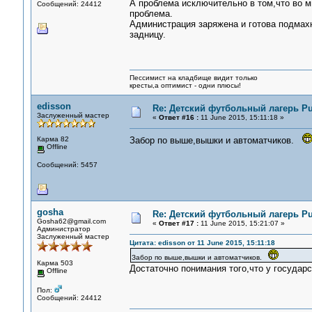
А проблема исключительно в том,что во м
Сообщений: 24412
проблема.
Администрация заряжена и готова подмахн
задницу.
Пессимист на кладбище видит только
кресты,а оптимист - одни плюсы!
edisson
Re: Детский футбольный лагерь Pu
Заслуженный мастер
«
Ответ #16 :
11 June 2015, 15:11:18 »
Карма 82
Забор по выше,вышки и автоматчиков.
Offline
Сообщений: 5457
gosha
Re: Детский футбольный лагерь Pu
Gosha62@gmail.com
«
Ответ #17 :
11 June 2015, 15:21:07 »
Администратор
Заслуженный мастер
Цитата: edisson от 11 June 2015, 15:11:18
Забор по выше,вышки и автоматчиков.
Карма 503
Достаточно понимания того,что у государ
Offline
Пол:
Сообщений: 24412