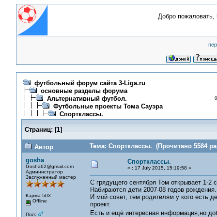
Добро пожаловать,
пер
футбольный форум сайта 3-Liga.ru
основные разделы форума
Альтернативный футбол.
0
Футбольные проекты Тома Сауэра
Спортклассы.
Страниц:
[
1
]
Тема: Спортклассы. (Прочитано 5584 ра
Автор
gosha
Спортклассы.
Gosha62@gmail.com
«
:
17 July 2015, 15:19:58 »
Администратор
Заслуженный мастер
С грядущего сентября Том открывает 1-2 
Набираются дети 2007-08 годов рождения.
Карма 503
И мой совет, тем родителям у кого есть д
Offline
проект.
Есть и ещё интересная информация,но доб
Пол: