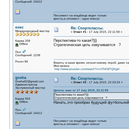
Сообщений: 24412
Пессимист на кладбище видит только
кресты,а оптимист - одни плюсы!
кокс
Re: Спортклассы.
Международный мастер
«
Ответ #1 :
17 July 2015, 22:11:59 »
Перспектива-то какая?)))
Карма 209
Offline
Стратегическая цель озвучивается ?
Пол:
Сообщений: 2238
Росич 99
Верить, в наше время, нельзя никому, порой, даже с
Мне-можно.
http://www.youtube.com/watch?v=nThKW7QKgkI
gosha
Re: Спортклассы.
Gosha62@gmail.com
«
Ответ #2 :
17 July 2015, 22:23:24 »
Администратор
Заслуженный мастер
Цитата: кокс от 17 July 2015, 22:11:59
Перспектива-то какая?)))
Стратегическая цель озвучивается ?
Карма 503
Offline
Начать,это прообраз будущей футбольной
Пол:
Сообщений: 24412
Пессимист на кладбище видит только
кресты,а оптимист - одни плюсы!