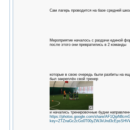
Сам лагерь проводится на базе средней шк
Мероприятие началось с раздачи единой ф
после этого они превратились в 2 команды
которые в свою очередь были разбиты на ещ
был закреплён свой тренер
и начались тренировочные будни направленн
https://photos.google.com/share/AF1Qi
key=ZTZnaGc2cGo0T00yZWJkUnd3cEpsSHV