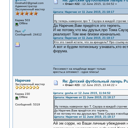
Re: Детский футбольный лагерь Pu
Gosha62@gmail.com
«
Ответ #22 :
12 June 2015, 11:04:52 »
Администратор
Заслуженный мастер
Цитата: Наречие от 11 June 2015, 21:18:17
Карма 503
Ну теперь наверное про Т. Сауэра в каждой строчке 
Offline
Да Наречие,Вам придётся это терпеть.
И не потому,что мы друзья,про Тома Сауэ
Пол:
реализует Том мне близки изначально.
Сообщений: 24412
Цитата: Наречие от 11 June 2015, 21:18:17
Кто это такой кстати, что за крендель? Про ссылку 
А вот и будем потихоньку узнавать,кто е
форума.
Пессимист на кладбище видит только
кресты,а оптимист - одни плюсы!
Наречие
Re: Детский футбольный лагерь Pu
Заслуженный мастер
«
Ответ #23 :
12 June 2015, 13:44:22 »
Цитата: gosha от 12 June 2015, 11:04:52
Карма 230
Offline
Цитата: Наречие от 11 June 2015, 21:18:17
Сообщений: 5319
Ну теперь наверное про Т. Сауэра в каждой строчке
Да Наречие,Вам придётся это терпеть.
И не потому,что мы друзья,про Тома Сауэра я вообщ
Цитата: Наречие от 11 June 2015, 21:18:17
Ай эм сорри, но Ваши личные убеждения н