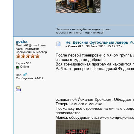
Пессимист на кладбище видит только
кресты,а оптимист - одни плюсы!
gosha
Re: Детский футбольный лагерь Pu
Gosha62@gmail.com
«
Ответ #29 :
30 June 2015, 15:12:37 »
Администратор
Заслуженный мастер
После первой тренировки с мячом группа и
языкам я туда не добрался.
Карма 503
Вся тренировочная программа находится по
Offline
Работал тренером в Голландской Федерац
Пол:
Сообщений: 24412
основанной Йоханом Кройфом. Обладает т
Теперь немного о манеже.
Поскольку всё строилось на личные средст
производства.
Манеж оборудован системой кондициониро