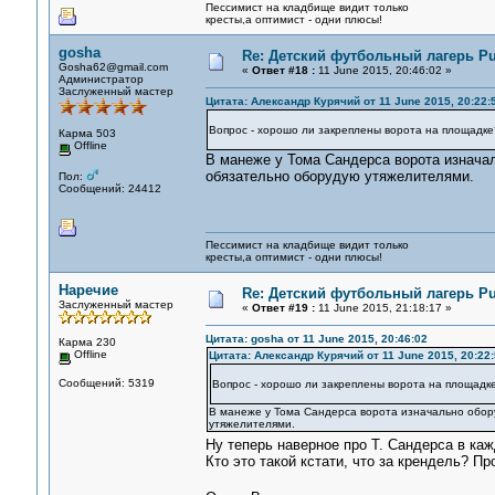
Пессимист на кладбище видит только
кресты,а оптимист - одни плюсы!
gosha
Re: Детский футбольный лагерь Pu
Gosha62@gmail.com
«
Ответ #18 :
11 June 2015, 20:46:02 »
Администратор
Заслуженный мастер
Цитата: Александр Курячий от 11 June 2015, 20:22:
Вопрос - хорошо ли закреплены ворота на площадке
Карма 503
Offline
В манеже у Тома Сандерса ворота изнача
обязательно оборудую утяжелителями.
Пол:
Сообщений: 24412
Пессимист на кладбище видит только
кресты,а оптимист - одни плюсы!
Наречие
Re: Детский футбольный лагерь Pu
Заслуженный мастер
«
Ответ #19 :
11 June 2015, 21:18:17 »
Цитата: gosha от 11 June 2015, 20:46:02
Карма 230
Offline
Цитата: Александр Курячий от 11 June 2015, 20:22:
Сообщений: 5319
Вопрос - хорошо ли закреплены ворота на площадк
В манеже у Тома Сандерса ворота изначально обор
утяжелителями.
Ну теперь наверное про Т. Сандерса в каж
Кто это такой кстати, что за крендель? П