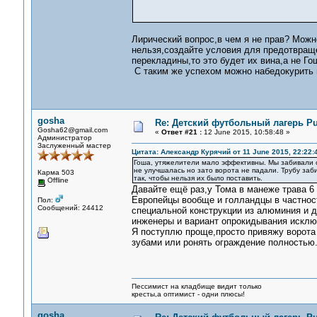
Лирический вопрос,в чем я не прав? Можн
нельзя,создайте условия для предотвраще
перекладины,то это будет их вина,а не Го
С таким же успехом можно набедокурить и
gosha
Re: Детский футбольный лагерь Pu
Gosha62@gmail.com
«
Ответ #21 :
12 June 2015, 10:58:48 »
Администратор
Заслуженный мастер
Цитата: Александр Курячий от 11 June 2015, 22:22:
Гоша, утяжелители мало эффективны. Мы забивали сз
не улучшалась но зато ворота не падали. Трубу заби
Карма 503
так, чтобы нельзя их было поставить.
Offline
Давайте ещё раз,у Тома в манеже трава 6 
Европейцы вообще и голландцы в частност
Пол:
Сообщений: 24412
специальной конструкции из алюминия и д
инженеры и вариант опрокидывания исклю
Я поступлю проще,просто привяжу ворота
зубами или ронять ограждение полностью
Пессимист на кладбище видит только
кресты,а оптимист - одни плюсы!
gosha