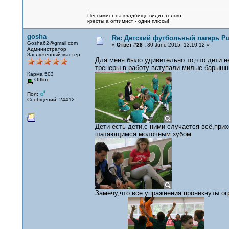
Пессимист на кладбище видит только
кресты,а оптимист - одни плюсы!
gosha
Re: Детский футбольный лагерь Pu
Gosha62@gmail.com
«
Ответ #28 :
30 June 2015, 13:10:12 »
Администратор
Заслуженный мастер
Для меня было удивительно то,что дети н
тренеры в работу вступали милые барышн
Карма 503
Offline
Пол:
Сообщений: 24412
Дети есть дети,с ними случается всё,прих
шатающимся молочным зубом
Замечу,что все упражнения проникнуты огр