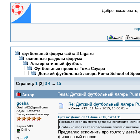
Добро пожаловать,
пер
футбольный форум сайта 3-Liga.ru
основные разделы форума
Альтернативный футбол.
Футбольные проекты Тома Сауэра
Детский футбольный лагерь Puma School of Spee
Страниц:
1
[
2
]
3
4
...
15
Тема: Детский футбольный лагерь Puma 
Автор
gosha
Re: Детский футбольный лагерь Pu
Gosha62@gmail.com
«
Ответ #15 :
11 June 2015, 15:00:01 »
Администратор
Заслуженный мастер
Цитата: Денис от 11 June 2015, 14:51:11
Поставьте себя на место детворы, вспомните, если с
Карма 503
Особенно поражает согласование списка с местной
Offline
Предлагаю вспомнить про то,что у детей е
финансовый вопрос.
Пол: