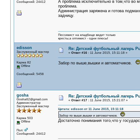
А проблема исключительно в том,что во м
Сообщений: 24412
проблема.
Администрация заряжена и готова подмахн
задницу.
Пессимист на кладбище видит только
кресты,а оптимист - одни плюсы!
edisson
Re: Детский футбольный лагерь Pu
Заслуженный мастер
«
Ответ #16 :
11 June 2015, 15:11:18 »
Карма 82
Забор по выше,вышки и автоматчиков.
Offline
Сообщений: 5458
gosha
Re: Детский футбольный лагерь Pu
Gosha62@gmail.com
«
Ответ #17 :
11 June 2015, 15:21:07 »
Администратор
Заслуженный мастер
Цитата: edisson от 11 June 2015, 15:11:18
Забор по выше,вышки и автоматчиков.
Карма 503
Достаточно понимания того,что у государ
Offline
Пол:
Сообщений: 24412