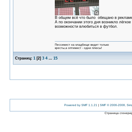
В общем всё что было обещано в рекламе
А по окончании этого дня возникло лёгкое
возможности влюбиться в футбол.
Пессимист на кладбище видит только
кресты,а оптимист - одни плюсы!
Страниц:
1
[
2
]
3
4
...
15
Powered by SMF 1.1.21
|
SMF © 2006-2008, Sim
Страница сгенерир