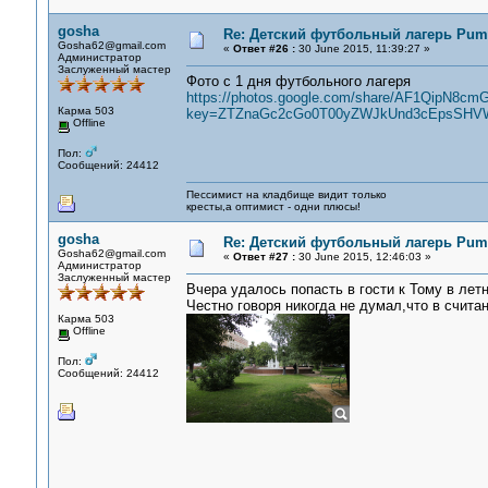
gosha
Re: Детский футбольный лагерь Puma
Gosha62@gmail.com
«
Ответ #26 :
30 June 2015, 11:39:27 »
Администратор
Заслуженный мастер
Фото с 1 дня футбольного лагеря
https://photos.google.com/share/AF1Qi
Карма 503
key=ZTZnaGc2cGo0T00yZWJkUnd3cEpsSHV
Offline
Пол:
Сообщений: 24412
Пессимист на кладбище видит только
кресты,а оптимист - одни плюсы!
gosha
Re: Детский футбольный лагерь Puma
Gosha62@gmail.com
«
Ответ #27 :
30 June 2015, 12:46:03 »
Администратор
Заслуженный мастер
Вчера удалось попасть в гости к Тому в лет
Честно говоря никогда не думал,что в счита
Карма 503
Offline
Пол:
Сообщений: 24412