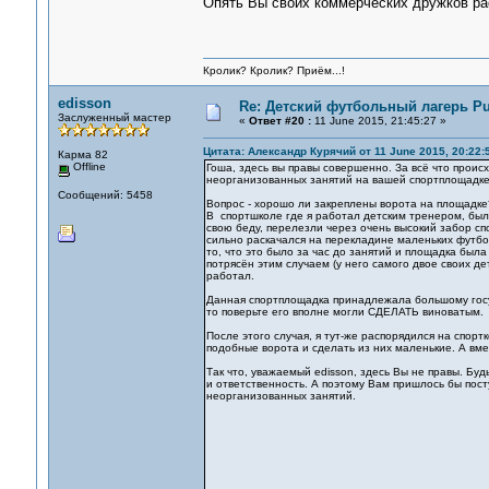
Опять Вы своих коммерческих дружков ра
Кролик? Кролик? Приём...!
edisson
Re: Детский футбольный лагерь Pu
Заслуженный мастер
«
Ответ #20 :
11 June 2015, 21:45:27 »
Цитата: Александр Курячий от 11 June 2015, 20:22:
Карма 82
Offline
Гоша, здесь вы правы совершенно. За всё что проис
неорганизованных занятий на вашей спортплощадке.
Сообщений: 5458
Вопрос - хорошо ли закреплены ворота на площадке
В спортшколе где я работал детским тренером, был
свою беду, перелезли через очень высокий забор сп
сильно раскачался на перекладине маленьких футбо
то, что это было за час до занятий и площадка была
потрясён этим случаем (у него самого двое своих де
работал.
Данная спортплощадка принадлежала большому госу
то поверьте его вполне могли СДЕЛАТЬ виноватым.
После этого случая, я тут-же распорядился на спор
подобные ворота и сделать из них маленькие. А вме
Так что, уважаемый edisson, здесь Вы не правы. Буд
и ответственность. А поэтому Вам пришлось бы посту
неорганизованных занятий.