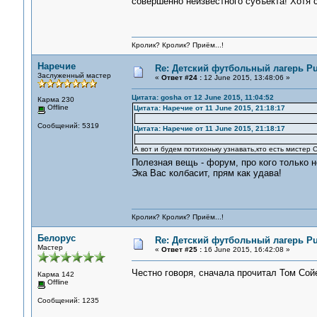
совершенно неизвестного субъекта! Хотя 
Кролик? Кролик? Приём...!
Наречие
Re: Детский футбольный лагерь Pu
Заслуженный мастер
«
Ответ #24 :
12 June 2015, 13:48:06 »
Цитата: gosha от 12 June 2015, 11:04:52
Карма 230
Offline
Цитата: Наречие от 11 June 2015, 21:18:17
Сообщений: 5319
Цитата: Наречие от 11 June 2015, 21:18:17
А вот и будем потихоньку узнавать,кто есть мистер Са
Полезная вещь - форум, про кого только н
Эка Вас колбасит, прям как удава!
Кролик? Кролик? Приём...!
Белорус
Re: Детский футбольный лагерь Pu
Мастер
«
Ответ #25 :
16 June 2015, 16:42:08 »
Честно говоря, сначала прочитал Том Сой
Карма 142
Offline
Сообщений: 1235