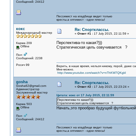
Сообщений: 24412
Пессимист на кладбище видит только
кресты,а оптимист - одни плюсы!
кокс
Re: Спортклассы.
Международный мастер
«
Ответ #1 :
17 July 2015, 22:11:59 »
Перспектива-то какая?)))
Карма 209
Offline
Стратегическая цель озвучивается ?
Пол:
Сообщений: 2238
Росич 99
Верить, в наше время, нельзя никому, порой, даже с
Мне-можно.
http://www.youtube.com/watch?v=nThKW7QKgkI
gosha
Re: Спортклассы.
Gosha62@gmail.com
«
Ответ #2 :
17 July 2015, 22:23:24 »
Администратор
Заслуженный мастер
Цитата: кокс от 17 July 2015, 22:11:59
Перспектива-то какая?)))
Стратегическая цель озвучивается ?
Карма 503
Offline
Начать,это прообраз будущей футбольной
Пол:
Сообщений: 24412
Пессимист на кладбище видит только
кресты,а оптимист - одни плюсы!