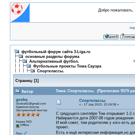
Добро пожаловать,
пер
футбольный форум сайта 3-Liga.ru
основные разделы форума
Альтернативный футбол.
0
Футбольные проекты Тома Сауэра
Спортклассы.
Страниц:
[
1
]
Тема: Спортклассы. (Прочитано 5579 ра
Автор
gosha
Спортклассы.
Gosha62@gmail.com
«
:
17 July 2015, 15:19:58 »
Администратор
Заслуженный мастер
С грядущего сентября Том открывает 1-2 
Набираются дети 2007-08 годов рождения.
Карма 503
И мой совет, тем родителям у кого есть д
Offline
проект.
Есть и ещё интересная информация,но доб
Пол: