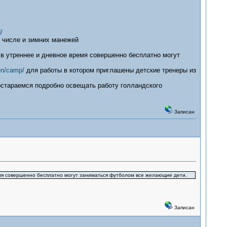
/
 числе и зимних манежей
в утреннее и дневное время совершенно бесплатно могут
ren/camp/
для работы в котором приглашены детские тренеры из
остараемся подробно освещать работу голландского
Записан
мя совершенно бесплатно могут заниматься футболом все желающие дети.
Записан