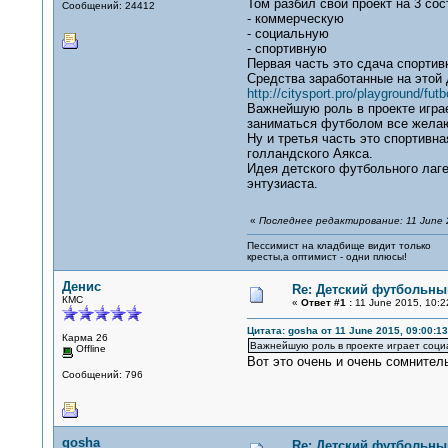
Том разбил свой проект на 3 со
Сообщений: 24412
- коммерческую
- социальную
- спортивную
Первая часть это сдача спорти
Средства заработанные на этой
http://citysport.pro/playground/fu
Важнейшую роль в проекте игр
заниматься футболом все жела
Ну и третья часть это спортивн
голландского Аякса.
Идея детского футбольного лаге
энтузиаста.
«
Последнее редактирование: 11 June 2
Пессимист на кладбище видит только
кресты,а оптимист - одни плюсы!
Денис
Re: Детский футбольный
КМС
«
Ответ #1 :
11 June 2015, 10:2
Цитата: gosha от 11 June 2015, 09:00:13
Карма 26
Важнейшую роль в проекте играет соц
Offline
Вот это очень и очень сомнител
Сообщений: 796
gosha
Re: Детский футбольный