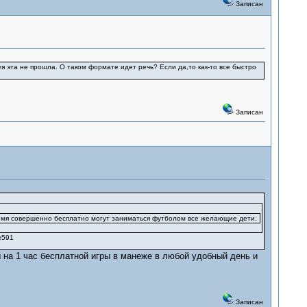
Записан
я эта не прошла. О таком формате идет речь? Если да,то как-то все быстро
Записан
емя совершенно бесплатно могут заниматься футболом все желающие дети.
№591
 на 1 час бесплатной игры в манеже в любой удобный день и
Записан