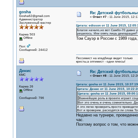
gosha
Re: Детский футбольный
Gosha62@gmail.com
«
Ответ #7 :
11 June 2015, 12:1
Администратор
Заслуженный мастер
Цитата: edisson от 11 June 2015, 12:05:
Благое начало,но вот Самбо-70 давно у
решилось. Или опять лишь декларация?
Карма 503
Offline
Том Сауэр в России с 1989 года,
Пол:
Сообщений: 24412
Пессимист на кладбище видит только
кресты,а оптимист - одни плюсы!
Денис
Re: Детский футбольный
КМС
«
Ответ #8 :
11 June 2015, 12:2
Цитата: gosha от 11 June 2015, 10:37:19
Карма 26
Цитата: Денис от 11 June 2015, 10:22:2
Offline
Цитата: gosha от 11 June 2015, 09:00:
Сообщений: 796
Важнейшую роль в проекте играет со
Вот это очень и очень сомнительно. Да
А это легко проверить,просто приводит
Вот и проверим, расходятся ли слова То
Недавно на турнире, проведенно
час.
Поэтому вопрос о том, что можн