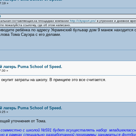
7:19 »
8
3
иальная составляющая,на площадках компании
http://citysport.pro/
в утреннее и дневное вре
те пожалуйста ссылочку, где об этом написано.
риводите ребёнка по адресу Украинский бульвар дом 9 манеж находится
слова Тома Сауэра с его делами.
 лагерь Puma School of Speed.
7:30 »
купит затраты на школу. В принципе это все считается.
 лагерь Puma School of Speed.
4:25 »
ющей уточнения от Тома.
rt совместно с школой №591 будет осуществлять набор младшеклассни
о в рамках специально разработанной программы заниматься футболом