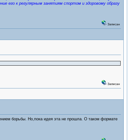
ение его к регулярным занятиям спортом и здоровому образу
Записан
Записан
ением борьбы. Но,пока идея эта не прошла. О таком формате