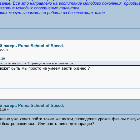
вание. Всё это направлено на воспитание молодого поколения, приобщ
 развитие молодых спортивных талантов.
виях могут заниматься ребята из близлежащих школ.
 лагерь Puma School of Speed.
5:23 »
:30
атраты на школу. В принципе это все считается.
ожет быть мы просто не умеем вести бизнес ?
 лагерь Puma School of Speed.
5:16 »
давно уже хочет пойти таким же путем,проведения уроков физ-ры с изуч
се быстро решилось. Или опять лишь декларация?