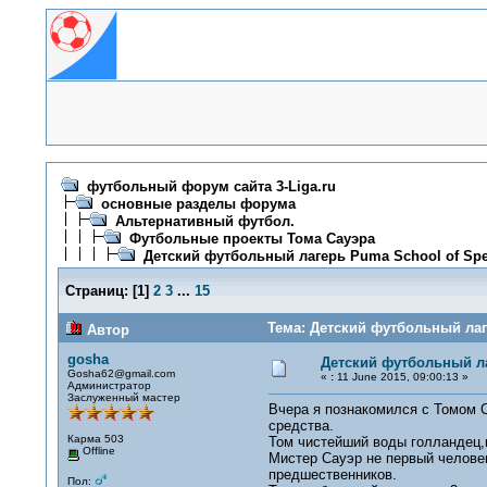
футбольный форум сайта 3-Liga.ru
основные разделы форума
Альтернативный футбол.
Футбольные проекты Тома Сауэра
Детский футбольный лагерь Puma School of Spe
Страниц:
[
1
]
2
3
...
15
Тема: Детский футбольный лаг
Автор
gosha
Детский футбольный ла
Gosha62@gmail.com
«
:
11 June 2015, 09:00:13 »
Администратор
Заслуженный мастер
Вчера я познакомился с Томом 
средства.
Карма 503
Том чистейший воды голландец,к
Offline
Мистер Сауэр не первый человек
предшественников.
Пол: