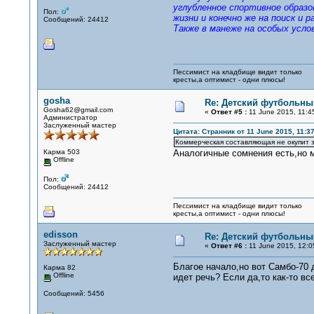
углубленное спортивное образо
Пол:
жизни и конечно же на поиск и
Сообщений: 24412
Также в манеже на особых усло
Пессимист на кладбище видит только
кресты,а оптимист - одни плюсы!
gosha
Re: Детский футбольный
Gosha62@gmail.com
«
Ответ #5 :
11 June 2015, 11:4
Администратор
Заслуженный мастер
Цитата: Странник от 11 June 2015, 11:37
Коммерческая составляющая не окупит з
Карма 503
Аналогичные сомнения есть,но м
Offline
Пол:
Сообщений: 24412
Пессимист на кладбище видит только
кресты,а оптимист - одни плюсы!
edisson
Re: Детский футбольный
Заслуженный мастер
«
Ответ #6 :
11 June 2015, 12:0
Благое начало,но вот Самбо-70 
Карма 82
Offline
идет речь? Если да,то как-то в
Сообщений: 5456