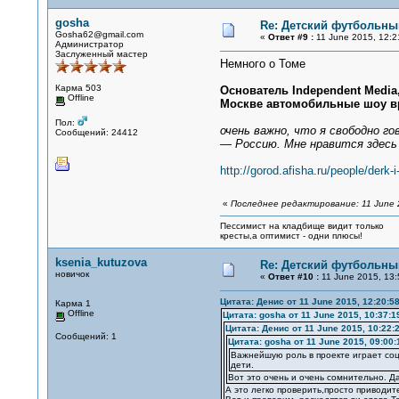
gosha
Re: Детский футбольный
Gosha62@gmail.com
«
Ответ #9 :
11 June 2015, 12:2
Администратор
Заслуженный мастер
Немного о Томе
Карма 503
Основатель Independent Media
Offline
Москве автомобильные шоу вро
Пол:
очень важно, что я свободно г
Сообщений: 24412
— Россию. Мне нравится здесь 
http://gorod.afisha.ru/people/derk
«
Последнее редактирование: 11 June 2
Пессимист на кладбище видит только
кресты,а оптимист - одни плюсы!
ksenia_kutuzova
Re: Детский футбольный
новичок
«
Ответ #10 :
11 June 2015, 13:
Цитата: Денис от 11 June 2015, 12:20:5
Карма 1
Offline
Цитата: gosha от 11 June 2015, 10:37:1
Цитата: Денис от 11 June 2015, 10:22:
Сообщений: 1
Цитата: gosha от 11 June 2015, 09:00:
Важнейшую роль в проекте играет со
дети.
Вот это очень и очень сомнительно. Да
А это легко проверить,просто приводи