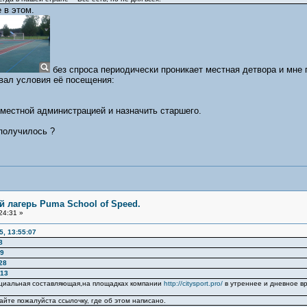
 в этом.
без спроса периодически проникает местная детвора и мне п
вал условия её посещения:
 местной администрацией и назначить старшего.
 получилось ?
 лагерь Puma School of Speed.
24:31 »
5, 13:55:07
8
19
28
:13
оциальная составляющая,на площадках компании
http://citysport.pro/
в утреннее и дневное в
айте пожалуйста ссылочку, где об этом написано.