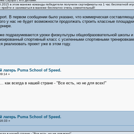
ома Сауэра с его делами.
.2015 в этом манеже команды победители получили сертификаты на 1 час бесплатной игр
о прийти и заниматься в манеже бесплатно очень сомнительный!
Sport. В первом сообщении было указано, что коммерческая составляющ
ого у нас не будет возможности продолжать строить классные площадки
урнире.
же подразумеваются уроки физкультуры общеобразовательной школы и б
лизированный спортивный класс с усиленными спортивными тренировками
я реализовать проект уже в этом году.
 лагерь Puma School of Speed.
09:14 »
.. как всегда в нашей стране - "Все есть, но не для всех!"
 лагерь Puma School of Speed.
16:33 »
4
сегда в нашей стране - "Все есть, но не для всех!"