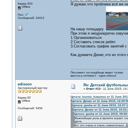
Карма 503
Я думаю,что проблема всё же не
Offline
Пол:
Сообщений: 24412
На нашу площадку
При этом я неоднократно озвучи
1.Организоваться.
2.Составить список ребят.
3.Согласовать график занятий с
Как думаете Денис,что из этого
Пессимист на кладбище видит только
кресты,а оптимист - одни плюсы!
edisson
Re: Детский футбольный
Заслуженный мастер
«
Ответ #13 :
11 June 2015, 14:
Цитата: ksenia_kutuzova от 11 June 201
Карма 82
Offline
Цитата: Денис от 11 June 2015, 12:20:5
Цитата: gosha от 11 June 2015, 10:37:
Сообщений: 5456
Цитата: Денис от 11 June 2015, 10:22:
Цитата: gosha от 11 June 2015, 09:00
Важнейшую роль в проекте играет с
дети.
Вот это очень и очень сомнительно. Д