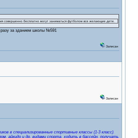
мя совершенно бесплатно могут заниматься футболом все желающие дети.
 сразу за зданием школы №591
Записан
Записан
ков в специализированные спортивные классы (1-3 класс).
, айкидо и др. видами спорта. ходить в бассейн, получать