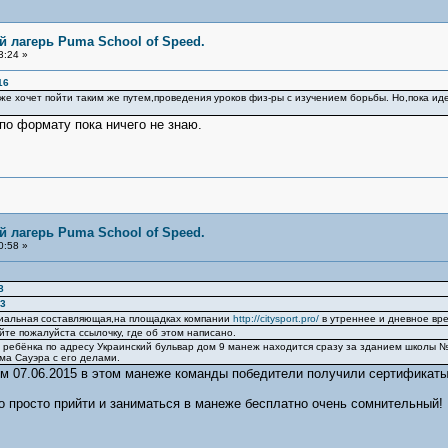
 лагерь Puma School of Speed.
3:24 »
16
же хочет пойти таким же путем,проведения уроков физ-ры с изучением борьбы. Но,пока иде
по формату пока ничего не знаю.
 лагерь Puma School of Speed.
0:58 »
8
13
циальная составляющая,на площадках компании
http://citysport.pro/
в утреннее и дневное вр
йте пожалуйста ссылочку, где об этом написано.
е ребёнка по адресу Украинский бульвар дом 9 манеж находится сразу за зданием школы 
ма Сауэра с его делами.
м 07.06.2015 в этом манеже команды победители получили сертификаты
о просто прийти и заниматься в манеже бесплатно очень сомнительный!