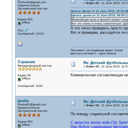
Gosha62@gmail.com
«
Ответ #2 :
11 June 2015, 10:3
Администратор
Заслуженный мастер
Цитата: Денис от 11 June 2015, 10:22:2
Цитата: gosha от 11 June 2015, 09:00:1
Карма 503
Важнейшую роль в проекте играет соц
Offline
Вот это очень и очень сомнительно. Дай
А это легко проверить,просто п
Пол:
Вот и проверим, расходятся ли 
Сообщений: 24412
Пессимист на кладбище видит только
кресты,а оптимист - одни плюсы!
Странник
Re: Детский футбольный
Международный мастер
«
Ответ #3 :
11 June 2015, 11:3
Коммерческая составляющая не о
Карма 59
Offline
Сообщений: 1630
gosha
Re: Детский футбольный
Gosha62@gmail.com
«
Ответ #4 :
11 June 2015, 11:4
Администратор
Заслуженный мастер
По поводу социальной составля
Карма 503
С августа этого года City Spo
Offline
Они будут совершенно бесплатн