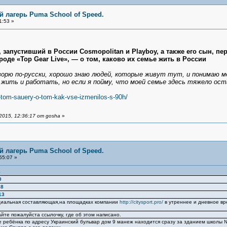
 лагерь Puma School of Speed.
1:53 »
, запустивший в России Cosmopolitan и Playboy, а также его сын, 
де «Top Gear Live», — о том, каково их семье жить в России
оворю по-русски, хорошо знаю людей, которые живут тут, и понимаю м
жить и работать, но если я пойму, что моей семье здесь тяжело оста
-i-tom-sauery-o-tom-kak-vse-izmenilos-s-90h/
015, 12:36:17 от gosha
»
 лагерь Puma School of Speed.
55:07 »
8
9
28
13
циальная составляющая,на площадках компании
http://citysport.pro/
в утреннее и дневное в
йте пожалуйста ссылочку, где об этом написано.
те ребёнка по адресу Украинский бульвар дом 9 манеж находится сразу за зданием школы