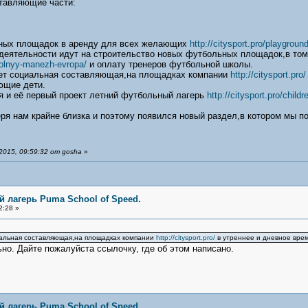
ставляющие части:
вных площадок в аренду для всех желающих
http://citysport.pro/playground
 деятельности идут на строительство новых футбольных площадок,в том
tbolnyy-manezh-evropa/
и оплату тренеров футбольной школы.
ает социальная составляющая,на площадках компании
http://citysport.pro/
ющие дети.
ая и её первый проект летний футбольный лагерь
http://citysport.pro/child
ря нам крайне близка и поэтому появился новый раздел,в котором мы п
015, 09:59:32 от gosha
»
 лагерь Puma School of Speed.
2:28 »
иальная составляющая,на площадках компании
http://citysport.pro/
в утреннее и дневное вре
ьно. Дайте пожалуйста ссылочку, где об этом написано.
 лагерь Puma School of Speed.