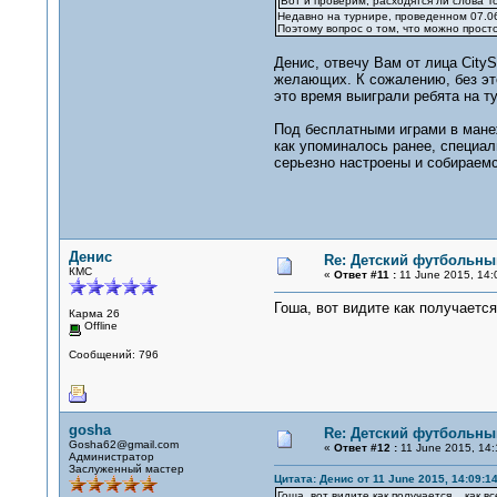
Вот и проверим, расходятся ли слова Т
Недавно на турнире, проведенном 07.06
Поэтому вопрос о том, что можно прост
Денис, отвечу Вам от лица City
желающих. К сожалению, без эт
это время выиграли ребята на т
Под бесплатными играми в мане
как упоминалось ранее, специа
серьезно настроены и собираемс
Денис
Re: Детский футбольный
КМС
«
Ответ #11 :
11 June 2015, 14:
Гоша, вот видите как получается.
Карма 26
Offline
Сообщений: 796
gosha
Re: Детский футбольный
Gosha62@gmail.com
«
Ответ #12 :
11 June 2015, 14:
Администратор
Заслуженный мастер
Цитата: Денис от 11 June 2015, 14:09:1
Гоша, вот видите как получается... как в