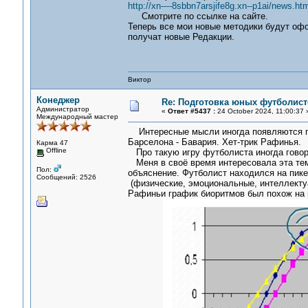
http://xn----8sbbn7arsjife8g.xn--p1ai/news.htm
Смотрите по ссылке на сайте.
Теперь все мои новые методики будут офо
получат новые Редакции.
Виктор
Конеджер
Re: Подготовка юных футболист
Администратор
«
Ответ #5437 :
24 October 2024, 11:00:37 
Международный мастер
Интересные мысли иногда появляются п
Барселона - Бавария. Хет-трик Рафинья.
Карма 47
Offline
Про такую игру футболиста иногда говорят
Меня в своё время интересовала эта тем
Пол:
объяснение. Футболист находился на пик
Сообщений: 2526
(физические, эмоциональные, интеллекту
Рафиньи график биоритмов был похож на в