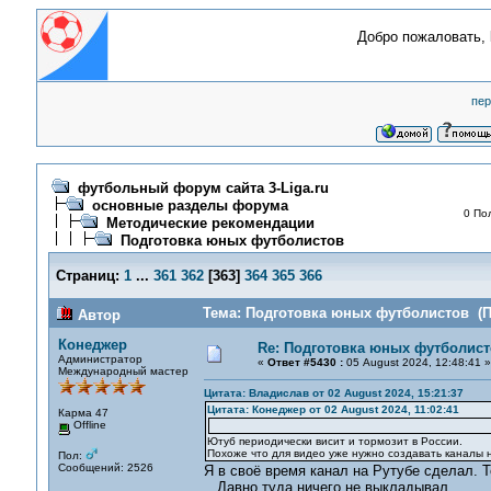
Добро пожаловать,
пер
футбольный форум сайта 3-Liga.ru
основные разделы форума
0 По
Методические рекомендации
Подготовка юных футболистов
Страниц:
1
...
361
362
[
363
]
364
365
366
Тема: Подготовка юных футболистов (П
Автор
Конеджер
Re: Подготовка юных футболист
Администратор
«
Ответ #5430 :
05 August 2024, 12:48:41 »
Международный мастер
Цитата: Владислав от 02 August 2024, 15:21:37
Цитата: Конеджер от 02 August 2024, 11:02:41
Карма 47
Offline
Ютуб периодически висит и тормозит в России.
Похоже что для видео уже нужно создавать каналы н
Пол:
Сообщений: 2526
Я в своё время канал на Рутубе сделал. 
Давно туда ничего не выкладывал.