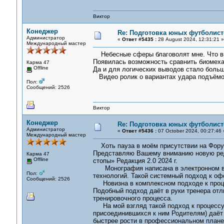
Виктор
Конеджер
Re: Подготовка юных футболист
Администратор
«
Ответ #5435 :
28 August 2024, 12:31:21 »
Международный мастер
Небесные сферы благоволят мне. Что вы
Появилась возможность сравнить биомехан
Карма 47
Offline
Да и для логических выводов стало боль
Видео ролик о вариантах удара подъёмом
Пол:
Сообщений: 2526
Виктор
Конеджер
Re: Подготовка юных футболист
Администратор
«
Ответ #5436 :
07 October 2024, 00:27:46 
Международный мастер
Хоть пауза в моём присутствии на Форум
Представляю Вашему вниманию новую ред
Карма 47
Offline
стопы» Редакция 2.0 2024 г.
Монография написана в электронном ви
Пол:
технологий. Такой системный подход к оф
Сообщений: 2526
Новизна в комплексном подходе к процес
Подобный подход даёт в руки тренера от
тренировочного процесса.
На мой взгляд такой подход к процессу 
присоединившихся к ним Родителям) даёт 
быстрее рости в профессиональном плане