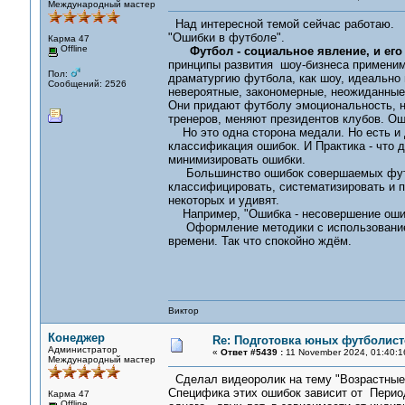
Международный мастер
Над интересной темой сейчас работаю.
"Ошибки в футболе".
Карма 47
Offline
Футбол - социальное явление, и ег
принципы развития шоу-бизнеса применимы
Пол:
драматургию футбола, как шоу, идеально 
Сообщений: 2526
невероятные, закономерные, неожиданные
Они придают футболу эмоциональность, не
тренеров, меняют президентов клубов. Ош
Но это одна сторона медали. Но есть и др
классификация ошибок. И Практика - что д
минимизировать ошибки.
Большинство ошибок совершаемых футбо
классифицировать, систематизировать и пр
некоторых и удивят.
Например, "Ошибка - несовершение оши
Оформление методики с использованием
времени. Так что спокойно ждём.
Виктор
Конеджер
Re: Подготовка юных футболист
Администратор
«
Ответ #5439 :
11 November 2024, 01:40:1
Международный мастер
Сделал видеоролик на тему "Возрастны
Специфика этих ошибок зависит от Период
Карма 47
Offline