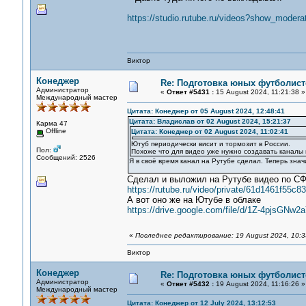
https://studio.rutube.ru/videos?show_moder
Виктор
Конеджер
Re: Подготовка юных футболист
Администратор
«
Ответ #5431 :
15 August 2024, 11:21:38 »
Международный мастер
Цитата: Конеджер от 05 August 2024, 12:48:41
Цитата: Владислав от 02 August 2024, 15:21:37
Карма 47
Offline
Цитата: Конеджер от 02 August 2024, 11:02:41
Ютуб периодически висит и тормозит в России.
Пол:
Похоже что для видео уже нужно создавать каналы 
Сообщений: 2526
Я в своё время канал на Рутубе сделал. Теперь зна
Сделал и выложил на Рутубе видео по СФ
https://rutube.ru/video/private/61d1461f5
А вот оно же на Ютубе в облаке
https://drive.google.com/file/d/1Z-4pjsG
«
Последнее редактирование: 19 August 2024, 10:
Виктор
Конеджер
Re: Подготовка юных футболист
Администратор
«
Ответ #5432 :
19 August 2024, 11:16:26 »
Международный мастер
Цитата: Конеджер от 12 July 2024, 13:12:53