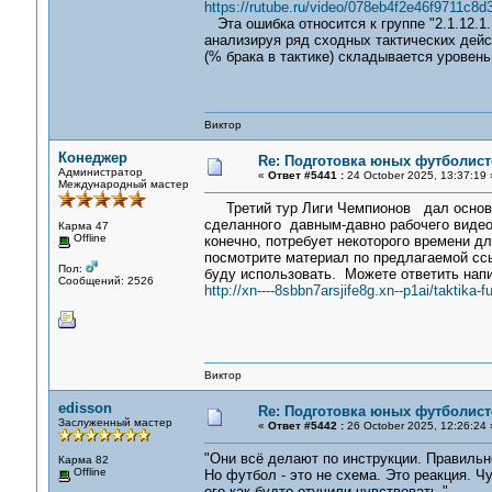
https://rutube.ru/video/078eb4f2e46f9711c8d
Эта ошибка относится к группе "2.1.12.1
анализируя ряд сходных тактических дейст
(% брака в тактике) складывается уровен
Виктор
Конеджер
Re: Подготовка юных футболист
Администратор
«
Ответ #5441 :
24 October 2025, 13:37:19 
Международный мастер
Третий тур Лиги Чемпионов дал основани
сделанного давным-давно рабочего видео 
Карма 47
Offline
конечно, потребует некоторого времени д
посмотрите материал по предлагаемой ссыл
Пол:
буду использовать. Можете ответить напи
Сообщений: 2526
http://xn----8sbbn7arsjife8g.xn--p1ai/taktika
Виктор
edisson
Re: Подготовка юных футболист
Заслуженный мастер
«
Ответ #5442 :
26 October 2025, 12:26:24 
"Они всё делают по инструкции. Правильн
Карма 82
Offline
Но футбол - это не схема. Это реакция. Ч
его как будто отучили чувствовать."