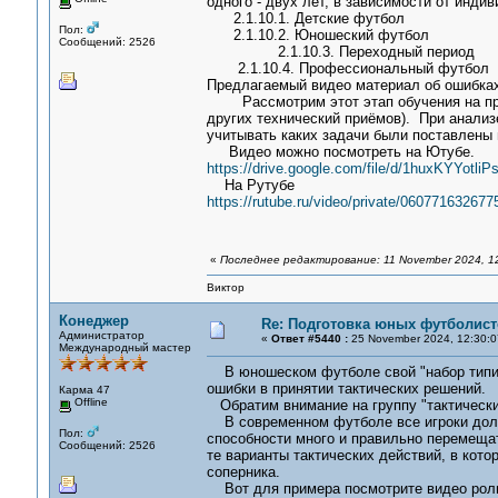
одного - двух лет, в зависимости от инди
2.1.10.1. Детские футбол
Пол:
2.1.10.2. Юношеский футбол
Сообщений: 2526
2.1.10.3. Переходный период
2.1.10.4. Профессиональный футбол
Предлагаемый видео материал об ошибках
Рассмотрим этот этап обучения на прим
других технический приёмов). При анализ
учитывать каких задачи были поставлены 
Видео можно посмотреть на Ютубе.
https://drive.google.com/file/d/1huxKYYot
На Рутубе
https://rutube.ru/video/private/0607716
«
Последнее редактирование: 11 November 2024, 1
Виктор
Конеджер
Re: Подготовка юных футболист
Администратор
«
Ответ #5440 :
25 November 2024, 12:30:0
Международный мастер
В юношеском футболе свой "набор типич
ошибки в принятии тактических решений.
Карма 47
Offline
Обратим внимание на группу "тактически
В современном футболе все игроки должн
Пол:
способности много и правильно перемеща
Сообщений: 2526
те варианты тактических действий, в кото
соперника.
Вот для примера посмотрите видео рол