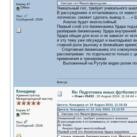
Смотрю гол Ямаля французам .....
Карма 47
Offline
Уникальный гол, требует уникального анал
В рассуждениях я отталкиваюсь от извес
Пол:
логически, сможет сделать вывод о…..» 
Сообщений: 2526
Анализ будет многослойный.
Первый слой это биомеханика Удара подъ
разбираем биомеханику Удара внутренней 
Удара общая для всех и не зависит от исп
я эту тему уже обсуждал и выкладывал в
главной роли (выложу в ближайшее время)
Спортивная биомеханика это совокупность
рассматриваю по отдельности только с ц
применения в тренировках.
Выложенный на Рутубе видео ролик по СФ
Виктор
Конеджер
Re: Подготовка юных футболист
Администратор
«
Ответ #5433 :
20 August 2024, 11:34:44 »
Международный мастер
Цитата: Конеджер от 19 August 2024, 11:16:26
Цитата: Конеджер от 12 July 2024, 13:12:53
Карма 47
Offline
Смотрю гол Ямаля французам .....
Уникальный гол, требует уникального анализа.
В рассуждениях я отталкиваюсь от известного выра
Пол:
Ш. Холмс.
Сообщений: 2526
Анализ будет многослойный.
Первый слой это биомеханика Удара подъёмом.
С точки зрения биомеханики гол Ямаля не