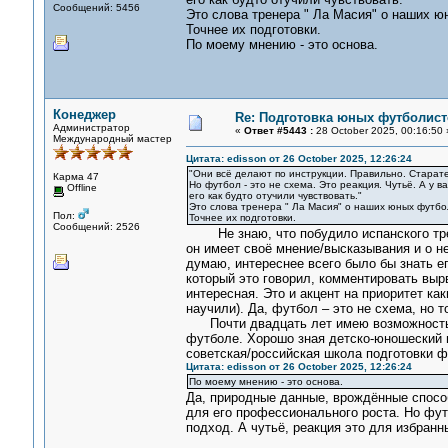
Сообщений: 5456
Это слова тренера " Ла Масия" о наших ю
Точнее их подготовки.
По моему мнению - это основа.
Конеджер
Re: Подготовка юных футболист
Администратор
«
Ответ #5443 :
28 October 2025, 00:16:50 
Международный мастер
Цитата: edisson от 26 October 2025, 12:26:24
"Они всё делают по инструкции. Правильно. Старат
Карма 47
Но футбол - это не схема. Это реакция. Чутьё. А у в
Offline
его как будто отучили чувствовать."
Это слова тренера " Ла Масия" о наших юных футбо
Пол:
Точнее их подготовки.
Сообщений: 2526
Не знаю, что побудило испанского трене
он имеет своё мнение/высказывания и о н
думаю, интереснее всего было бы знать е
который это говорил, комментировать вырв
интересная. Это и акцент на приоритет как
научили). Да, футбол – это не схема, но т
Почти двадцать лет имею возможность не
футболе. Хорошо зная детско-юношеский 
советская/российская школа подготовки ф
Цитата: edisson от 26 October 2025, 12:26:24
По моему мнению - это основа.
Да, природные данные, врождённые способ
для его профессионального роста. Но фут
подход. А чутьё, реакция это для избранн