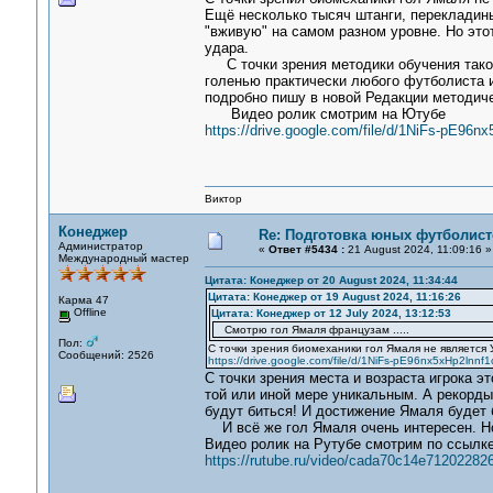
Ещё несколько тысяч штанги, перекладин
"вживую" на самом разном уровне. Но это
удара.
С точки зрения методики обучения таком
голенью практически любого футболиста 
подробно пишу в новой Редакции методиче
Видео ролик смотрим на Ютубе
https://drive.google.com/file/d/1NiFs-pE96
Виктор
Конеджер
Re: Подготовка юных футболист
Администратор
«
Ответ #5434 :
21 August 2024, 11:09:16 »
Международный мастер
Цитата: Конеджер от 20 August 2024, 11:34:44
Цитата: Конеджер от 19 August 2024, 11:16:26
Карма 47
Offline
Цитата: Конеджер от 12 July 2024, 13:12:53
Смотрю гол Ямаля французам .....
Пол:
С точки зрения биомеханики гол Ямаля не является
Сообщений: 2526
https://drive.google.com/file/d/1NiFs-pE96nx5xHp2lnn
С точки зрения места и возраста игрока эт
той или иной мере уникальным. А рекорды 
будут биться! И достижение Ямаля будет
И всё же гол Ямаля очень интересен. Но
Видео ролик на Рутубе смотрим по ссылке
https://rutube.ru/video/cada70c14e71202282