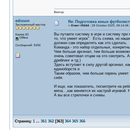
Виктор
edisson
Re: Подготовка юных футболист
Заслуженный мастер
«
Ответ #5444 :
28 October 2025, 09:14:46 
Вы путаете систему в игре и систему при 
Карма 82
Offline
то, что умеет игрок". Есть схема, но наш
должен сам определять как это сделать.
Сообщений: 5456
Команда - это набор отдельных, конкретны
Чем больше арсенал, тем больше возможно
очень советовал отцам на это смотреть. А
дриблинг и тд.)
Здесь вступает в силу другой арсенал, к
единоборств и
Таким образом, чем больше парень умеет и
себя.
И еще, как показатель, посмотрите на реб
мяча...,как меняется их настрой игровой. 
А вы все стрелочки и схемы.
Страниц:
1
...
361
362
[
363
]
364
365
366