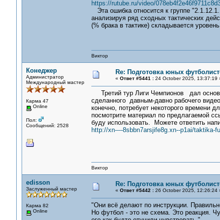
https://rutube.ru/video/078eb4f2e46f9711c8d
Эта ошибка относится к группе "2.1.12.1
анализируя ряд сходных тактических дейст
(% брака в тактике) складывается уровен
Виктор
Конеджер
Re: Подготовка юных футболист
Администратор
«
Ответ #5441 :
24 October 2025, 13:37:19 
Международный мастер
Третий тур Лиги Чемпионов дал основани
сделанного давным-давно рабочего видео 
Карма 47
Online
конечно, потребует некоторого времени д
посмотрите материал по предлагаемой ссыл
Пол:
буду использовать. Можете ответить напи
Сообщений: 2528
http://xn----8sbbn7arsjife8g.xn--p1ai/taktika
Виктор
edisson
Re: Подготовка юных футболист
Заслуженный мастер
«
Ответ #5442 :
26 October 2025, 12:26:24 
"Они всё делают по инструкции. Правильн
Карма 82
Online
Но футбол - это не схема. Это реакция. Ч
его как будто отучили чувствовать."