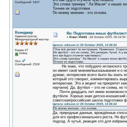
Сообщений: 5457
Это слова тренера " Ла Масия" о наших ю
Точнее их подготовки.
По моему мнению - это основа.
Конеджер
Re: Подготовка юных футболист
Администратор
«
Ответ #5443 :
28 October 2025, 00:16:50 
Международный мастер
Цитата: edisson от 26 October 2025, 12:26:24
"Они всё делают по инструкции. Правильно. Старат
Карма 47
Но футбол - это не схема. Это реакция. Чутьё. А у в
Online
его как будто отучили чувствовать."
Это слова тренера " Ла Масия" о наших юных футбо
Пол:
Точнее их подготовки.
Сообщений: 2528
Не знаю, что побудило испанского трене
он имеет своё мнение/высказывания и о н
думаю, интереснее всего было бы знать е
который это говорил, комментировать вырв
интересная. Это и акцент на приоритет как
научили). Да, футбол – это не схема, но т
Почти двадцать лет имею возможность не
футболе. Хорошо зная детско-юношеский 
советская/российская школа подготовки ф
Цитата: edisson от 26 October 2025, 12:26:24
По моему мнению - это основа.
Да, природные данные, врождённые способ
для его профессионального роста. Но фут
подход. А чутьё, реакция это для избранн