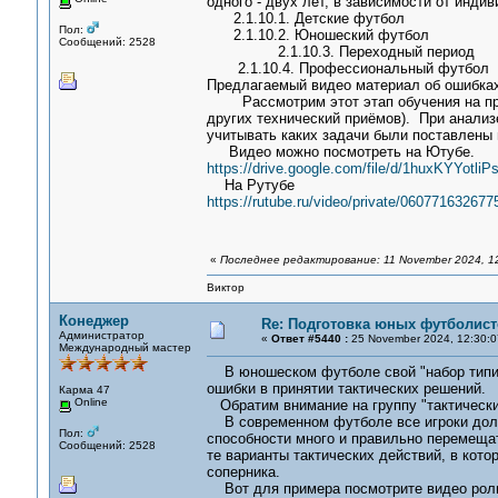
одного - двух лет, в зависимости от инди
2.1.10.1. Детские футбол
Пол:
2.1.10.2. Юношеский футбол
Сообщений: 2528
2.1.10.3. Переходный период
2.1.10.4. Профессиональный футбол
Предлагаемый видео материал об ошибках
Рассмотрим этот этап обучения на прим
других технический приёмов). При анализ
учитывать каких задачи были поставлены 
Видео можно посмотреть на Ютубе.
https://drive.google.com/file/d/1huxKYYot
На Рутубе
https://rutube.ru/video/private/0607716
«
Последнее редактирование: 11 November 2024, 1
Виктор
Конеджер
Re: Подготовка юных футболист
Администратор
«
Ответ #5440 :
25 November 2024, 12:30:0
Международный мастер
В юношеском футболе свой "набор типич
ошибки в принятии тактических решений.
Карма 47
Online
Обратим внимание на группу "тактически
В современном футболе все игроки должн
Пол:
способности много и правильно перемеща
Сообщений: 2528
те варианты тактических действий, в кото
соперника.
Вот для примера посмотрите видео рол