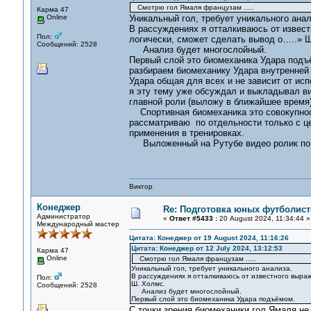
Смотрю гол Ямаля французам .....
Карма 47
Online
Уникальный гол, требует уникального анал
В рассуждениях я отталкиваюсь от извес
Пол:
логически, сможет сделать вывод о…..» 
Сообщений: 2528
Анализ будет многослойный.
Первый слой это биомеханика Удара подъ
разбираем биомеханику Удара внутренней 
Удара общая для всех и не зависит от исп
я эту тему уже обсуждал и выкладывал в
главной роли (выложу в ближайшее время)
Спортивная биомеханика это совокупность
рассматриваю по отдельности только с ц
применения в тренировках.
Выложенный на Рутубе видео ролик по СФ
Виктор
Конеджер
Re: Подготовка юных футболист
Администратор
«
Ответ #5433 :
20 August 2024, 11:34:44 »
Международный мастер
Цитата: Конеджер от 19 August 2024, 11:16:26
Цитата: Конеджер от 12 July 2024, 13:12:53
Карма 47
Online
Смотрю гол Ямаля французам .....
Уникальный гол, требует уникального анализа.
В рассуждениях я отталкиваюсь от известного выра
Пол:
Ш. Холмс.
Сообщений: 2528
Анализ будет многослойный.
Первый слой это биомеханика Удара подъёмом.
С точки зрения биомеханики гол Ямаля не