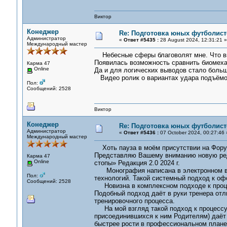
Виктор
Конеджер
Re: Подготовка юных футболист
Администратор
«
Ответ #5435 :
28 August 2024, 12:31:21 »
Международный мастер
Небесные сферы благоволят мне. Что вы
Появилась возможность сравнить биомехан
Карма 47
Online
Да и для логических выводов стало боль
Видео ролик о вариантах удара подъёмом
Пол:
Сообщений: 2528
Виктор
Конеджер
Re: Подготовка юных футболист
Администратор
«
Ответ #5436 :
07 October 2024, 00:27:46 
Международный мастер
Хоть пауза в моём присутствии на Форум
Представляю Вашему вниманию новую ред
Карма 47
Online
стопы» Редакция 2.0 2024 г.
Монография написана в электронном ви
Пол:
технологий. Такой системный подход к оф
Сообщений: 2528
Новизна в комплексном подходе к процес
Подобный подход даёт в руки тренера от
тренировочного процесса.
На мой взгляд такой подход к процессу 
присоединившихся к ним Родителям) даёт 
быстрее рости в профессиональном плане