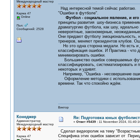
Международный мастер
Над интересной темой сейчас работаю.
"Ошибки в футболе".
Карма 47
Online
Футбол - социальное явление, и ег
принципы развития шоу-бизнеса применимы
Пол:
драматургию футбола, как шоу, идеально 
Сообщений: 2528
невероятные, закономерные, неожиданные
Они придают футболу эмоциональность, не
тренеров, меняют президентов клубов. Ош
Но это одна сторона медали. Но есть и др
классификация ошибок. И Практика - что д
минимизировать ошибки.
Большинство ошибок совершаемых футбо
классифицировать, систематизировать и пр
некоторых и удивят.
Например, "Ошибка - несовершение оши
Оформление методики с использованием
времени. Так что спокойно ждём.
Виктор
Конеджер
Re: Подготовка юных футболист
Администратор
«
Ответ #5439 :
11 November 2024, 01:40:1
Международный мастер
Сделал видеоролик на тему "Возрастны
Специфика этих ошибок зависит от Период
Карма 47
Online