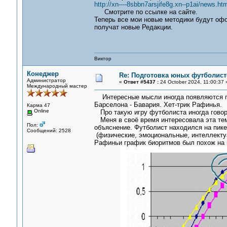
http://xn----8sbbn7arsjife8g.xn--p1ai/news.htm
Смотрите по ссылке на сайте.
Теперь все мои новые методики будут офо
получат новые Редакции.
Виктор
Конеджер
Re: Подготовка юных футболист
Администратор
«
Ответ #5437 :
24 October 2024, 11:00:37 
Международный мастер
Интересные мысли иногда появляются п
Барселона - Бавария. Хет-трик Рафинья.
Карма 47
Online
Про такую игру футболиста иногда говорят
Меня в своё время интересовала эта тем
Пол:
объяснение. Футболист находился на пик
Сообщений: 2528
(физические, эмоциональные, интеллекту
Рафиньи график биоритмов был похож на в