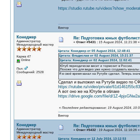
https://studio.rutube.ru/videos?show_moder
Виктор
Конеджер
Re: Подготовка юных футболист
Администратор
«
Ответ #5431 :
15 August 2024, 11:21:38 »
Международный мастер
Цитата: Конеджер от 05 August 2024, 12:48:41
Цитата: Владислав от 02 August 2024, 15:21:37
Карма 47
Online
Цитата: Конеджер от 02 August 2024, 11:02:41
Ютуб периодически висит и тормозит в России.
Пол:
Похоже что для видео уже нужно создавать каналы 
Сообщений: 2528
Я в своё время канал на Рутубе сделал. Теперь зна
Сделал и выложил на Рутубе видео по СФ
https://rutube.ru/video/private/61d1461f5
А вот оно же на Ютубе в облаке
https://drive.google.com/file/d/1Z-4pjsG
«
Последнее редактирование: 19 August 2024, 10:
Виктор
Конеджер
Re: Подготовка юных футболист
Администратор
«
Ответ #5432 :
19 August 2024, 11:16:26 »
Международный мастер
Цитата: Конеджер от 12 July 2024, 13:12:53