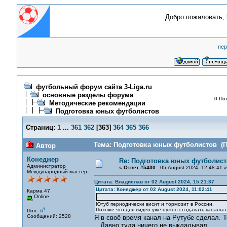
Добро пожаловать,
пер
футбольный форум сайта 3-Liga.ru
основные разделы форума
0 По
Методические рекомендации
Подготовка юных футболистов
Страниц:
1
...
361
362
[
363
]
364
365
366
Тема: Подготовка юных футболистов (П
Автор
Конеджер
Re: Подготовка юных футболист
Администратор
«
Ответ #5430 :
05 August 2024, 12:48:41 »
Международный мастер
Цитата: Владислав от 02 August 2024, 15:21:37
Цитата: Конеджер от 02 August 2024, 11:02:41
Карма 47
Online
Ютуб периодически висит и тормозит в России.
Похоже что для видео уже нужно создавать каналы н
Пол:
Сообщений: 2528
Я в своё время канал на Рутубе сделал. 
Давно туда ничего не выкладывал.