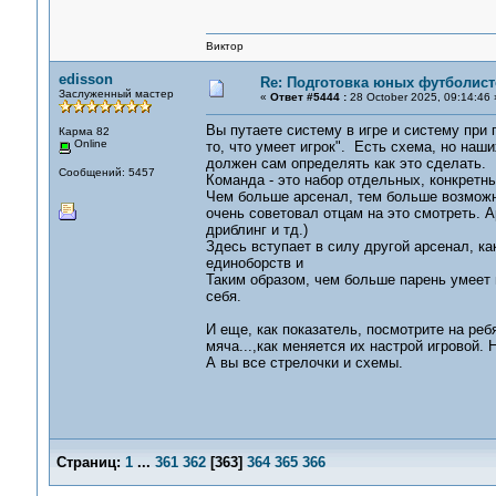
Виктор
edisson
Re: Подготовка юных футболист
Заслуженный мастер
«
Ответ #5444 :
28 October 2025, 09:14:46 
Вы путаете систему в игре и систему при 
Карма 82
Online
то, что умеет игрок". Есть схема, но наш
должен сам определять как это сделать.
Сообщений: 5457
Команда - это набор отдельных, конкретны
Чем больше арсенал, тем больше возможно
очень советовал отцам на это смотреть. А
дриблинг и тд.)
Здесь вступает в силу другой арсенал, к
единоборств и
Таким образом, чем больше парень умеет и
себя.
И еще, как показатель, посмотрите на реб
мяча...,как меняется их настрой игровой. 
А вы все стрелочки и схемы.
Страниц:
1
...
361
362
[
363
]
364
365
366