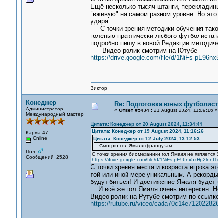
Ещё несколько тысяч штанги, перекладин
"вживую" на самом разном уровне. Но это
удара.
С точки зрения методики обучения таком
голенью практически любого футболиста 
подробно пишу в новой Редакции методиче
Видео ролик смотрим на Ютубе
https://drive.google.com/file/d/1NiFs-pE96
Виктор
Конеджер
Re: Подготовка юных футболист
Администратор
«
Ответ #5434 :
21 August 2024, 11:09:16 »
Международный мастер
Цитата: Конеджер от 20 August 2024, 11:34:44
Цитата: Конеджер от 19 August 2024, 11:16:26
Карма 47
Online
Цитата: Конеджер от 12 July 2024, 13:12:53
Смотрю гол Ямаля французам .....
Пол:
С точки зрения биомеханики гол Ямаля не является
Сообщений: 2528
https://drive.google.com/file/d/1NiFs-pE96nx5xHp2lnn
С точки зрения места и возраста игрока эт
той или иной мере уникальным. А рекорды 
будут биться! И достижение Ямаля будет
И всё же гол Ямаля очень интересен. Но
Видео ролик на Рутубе смотрим по ссылке
https://rutube.ru/video/cada70c14e71202282