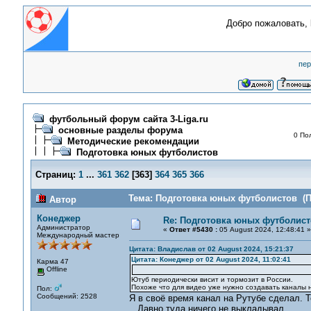
Добро пожаловать,
пер
футбольный форум сайта 3-Liga.ru
основные разделы форума
0 По
Методические рекомендации
Подготовка юных футболистов
Страниц:
1
...
361
362
[
363
]
364
365
366
Тема: Подготовка юных футболистов (П
Автор
Конеджер
Re: Подготовка юных футболист
Администратор
«
Ответ #5430 :
05 August 2024, 12:48:41 »
Международный мастер
Цитата: Владислав от 02 August 2024, 15:21:37
Цитата: Конеджер от 02 August 2024, 11:02:41
Карма 47
Offline
Ютуб периодически висит и тормозит в России.
Похоже что для видео уже нужно создавать каналы н
Пол:
Сообщений: 2528
Я в своё время канал на Рутубе сделал. 
Давно туда ничего не выкладывал.