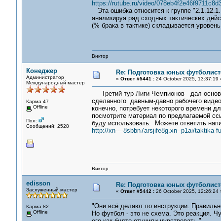
https://rutube.ru/video/078eb4f2e46f9711c8d
Эта ошибка относится к группе "2.1.12.1
анализируя ряд сходных тактических дейст
(% брака в тактике) складывается уровен
Виктор
Конеджер
Re: Подготовка юных футболист
Администратор
«
Ответ #5441 :
24 October 2025, 13:37:19 
Международный мастер
Третий тур Лиги Чемпионов дал основани
сделанного давным-давно рабочего видео 
Карма 47
Offline
конечно, потребует некоторого времени д
посмотрите материал по предлагаемой ссыл
Пол:
буду использовать. Можете ответить напи
Сообщений: 2528
http://xn----8sbbn7arsjife8g.xn--p1ai/taktika
Виктор
edisson
Re: Подготовка юных футболист
Заслуженный мастер
«
Ответ #5442 :
26 October 2025, 12:26:24 
"Они всё делают по инструкции. Правильн
Карма 82
Offline
Но футбол - это не схема. Это реакция. Ч
его как будто отучили чувствовать."