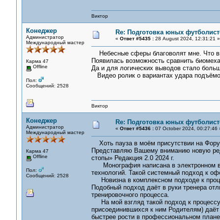
Виктор
Конеджер
Re: Подготовка юных футболист
Администратор
«
Ответ #5435 :
28 August 2024, 12:31:21 »
Международный мастер
Небесные сферы благоволят мне. Что вы
Появилась возможность сравнить биомехан
Карма 47
Offline
Да и для логических выводов стало боль
Видео ролик о вариантах удара подъёмом
Пол:
Сообщений: 2528
Виктор
Конеджер
Re: Подготовка юных футболист
Администратор
«
Ответ #5436 :
07 October 2024, 00:27:46 
Международный мастер
Хоть пауза в моём присутствии на Форум
Представляю Вашему вниманию новую ред
Карма 47
Offline
стопы» Редакция 2.0 2024 г.
Монография написана в электронном ви
Пол:
технологий. Такой системный подход к оф
Сообщений: 2528
Новизна в комплексном подходе к процес
Подобный подход даёт в руки тренера от
тренировочного процесса.
На мой взгляд такой подход к процессу 
присоединившихся к ним Родителям) даёт 
быстрее рости в профессиональном плане