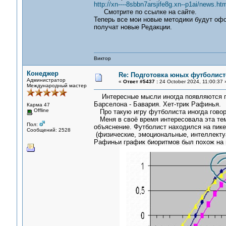
http://xn----8sbbn7arsjife8g.xn--p1ai/news.htm
Смотрите по ссылке на сайте.
Теперь все мои новые методики будут офо
получат новые Редакции.
Виктор
Конеджер
Re: Подготовка юных футболист
Администратор
«
Ответ #5437 :
24 October 2024, 11:00:37 
Международный мастер
Интересные мысли иногда появляются п
Барселона - Бавария. Хет-трик Рафинья.
Карма 47
Offline
Про такую игру футболиста иногда говорят
Меня в своё время интересовала эта тем
Пол:
объяснение. Футболист находился на пик
Сообщений: 2528
(физические, эмоциональные, интеллекту
Рафиньи график биоритмов был похож на в