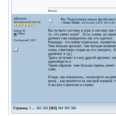
Виктор
edisson
Re: Подготовка юных футболист
Заслуженный мастер
«
Ответ #5444 :
28 October 2025, 09:14:46 
Вы путаете систему в игре и систему при 
Карма 82
Offline
то, что умеет игрок". Есть схема, но наш
должен сам определять как это сделать.
Сообщений: 5457
Команда - это набор отдельных, конкретны
Чем больше арсенал, тем больше возможно
очень советовал отцам на это смотреть. А
дриблинг и тд.)
Здесь вступает в силу другой арсенал, к
единоборств и
Таким образом, чем больше парень умеет и
себя.
И еще, как показатель, посмотрите на реб
мяча...,как меняется их настрой игровой. 
А вы все стрелочки и схемы.
Страниц:
1
...
361
362
[
363
]
364
365
366