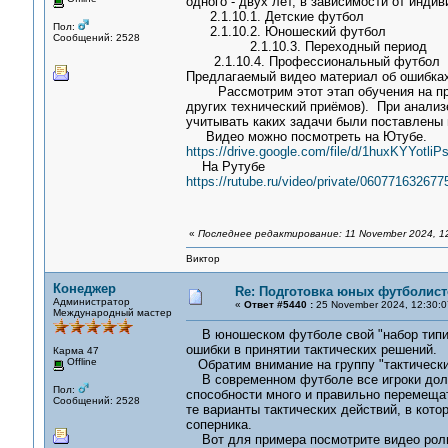
одного - двух лет, в зависимости от инди
2.1.10.1. Детские футбол
Пол:
2.1.10.2. Юношеский футбол
Сообщений: 2528
2.1.10.3. Переходный период
2.1.10.4. Профессиональный футбол
Предлагаемый видео материал об ошибках
Рассмотрим этот этап обучения на прим
других технический приёмов). При анализ
учитывать каких задачи были поставлены 
Видео можно посмотреть на Ютубе.
https://drive.google.com/file/d/1huxKYYot
На Рутубе
https://rutube.ru/video/private/0607716
«
Последнее редактирование: 11 November 2024, 1
Виктор
Конеджер
Re: Подготовка юных футболист
Администратор
«
Ответ #5440 :
25 November 2024, 12:30:0
Международный мастер
В юношеском футболе свой "набор типич
ошибки в принятии тактических решений.
Карма 47
Offline
Обратим внимание на группу "тактически
В современном футболе все игроки должн
Пол:
способности много и правильно перемеща
Сообщений: 2528
те варианты тактических действий, в кото
соперника.
Вот для примера посмотрите видео рол