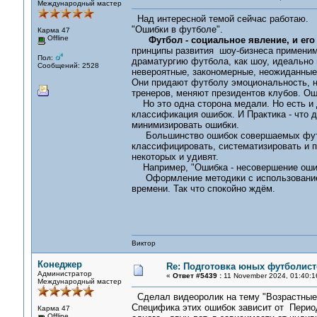
Международный мастер
Над интересной темой сейчас работаю.
"Ошибки в футболе".
Карма 47
Offline
Футбол - социальное явление, и ег
принципы развития шоу-бизнеса применимы
Пол:
драматургию футбола, как шоу, идеально 
Сообщений: 2528
невероятные, закономерные, неожиданные
Они придают футболу эмоциональность, не
тренеров, меняют президентов клубов. Ош
Но это одна сторона медали. Но есть и др
классификация ошибок. И Практика - что д
минимизировать ошибки.
Большинство ошибок совершаемых футбо
классифицировать, систематизировать и пр
некоторых и удивят.
Например, "Ошибка - несовершение оши
Оформление методики с использованием
времени. Так что спокойно ждём.
Виктор
Конеджер
Re: Подготовка юных футболист
Администратор
«
Ответ #5439 :
11 November 2024, 01:40:1
Международный мастер
Сделал видеоролик на тему "Возрастны
Специфика этих ошибок зависит от Период
Карма 47
Offline