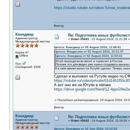
https://studio.rutube.ru/videos?show_moder
Виктор
Конеджер
Re: Подготовка юных футболист
Администратор
«
Ответ #5431 :
15 August 2024, 11:21:38 »
Международный мастер
Цитата: Конеджер от 05 August 2024, 12:48:41
Цитата: Владислав от 02 August 2024, 15:21:37
Карма 47
Offline
Цитата: Конеджер от 02 August 2024, 11:02:41
Ютуб периодически висит и тормозит в России.
Пол:
Похоже что для видео уже нужно создавать каналы 
Сообщений: 2528
Я в своё время канал на Рутубе сделал. Теперь зна
Сделал и выложил на Рутубе видео по СФ
https://rutube.ru/video/private/61d1461f5
А вот оно же на Ютубе в облаке
https://drive.google.com/file/d/1Z-4pjsG
«
Последнее редактирование: 19 August 2024, 10:
Виктор
Конеджер
Re: Подготовка юных футболист
Администратор
«
Ответ #5432 :
19 August 2024, 11:16:26 »
Международный мастер
Цитата: Конеджер от 12 July 2024, 13:12:53