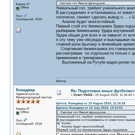
Смотрю гол Ямаля французам .....
Карма 47
Offline
Уникальный гол, требует уникального анал
В рассуждениях я отталкиваюсь от извес
Пол:
логически, сможет сделать вывод о…..» 
Сообщений: 2528
Анализ будет многослойный.
Первый слой это биомеханика Удара подъ
разбираем биомеханику Удара внутренней 
Удара общая для всех и не зависит от исп
я эту тему уже обсуждал и выкладывал в
главной роли (выложу в ближайшее время)
Спортивная биомеханика это совокупность
рассматриваю по отдельности только с ц
применения в тренировках.
Выложенный на Рутубе видео ролик по СФ
Виктор
Конеджер
Re: Подготовка юных футболист
Администратор
«
Ответ #5433 :
20 August 2024, 11:34:44 »
Международный мастер
Цитата: Конеджер от 19 August 2024, 11:16:26
Цитата: Конеджер от 12 July 2024, 13:12:53
Карма 47
Offline
Смотрю гол Ямаля французам .....
Уникальный гол, требует уникального анализа.
В рассуждениях я отталкиваюсь от известного выра
Пол:
Ш. Холмс.
Сообщений: 2528
Анализ будет многослойный.
Первый слой это биомеханика Удара подъёмом.
С точки зрения биомеханики гол Ямаля не