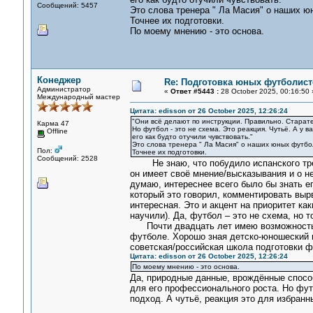
Сообщений: 5457
Это слова тренера " Ла Масия" о наших ю
Точнее их подготовки.
По моему мнению - это основа.
Конеджер
Re: Подготовка юных футболист
Администратор
«
Ответ #5443 :
28 October 2025, 00:16:50 
Международный мастер
Цитата: edisson от 26 October 2025, 12:26:24
"Они всё делают по инструкции. Правильно. Старат
Карма 47
Но футбол - это не схема. Это реакция. Чутьё. А у в
Offline
его как будто отучили чувствовать."
Это слова тренера " Ла Масия" о наших юных футбо
Пол:
Точнее их подготовки.
Сообщений: 2528
Не знаю, что побудило испанского трене
он имеет своё мнение/высказывания и о н
думаю, интереснее всего было бы знать е
который это говорил, комментировать вырв
интересная. Это и акцент на приоритет как
научили). Да, футбол – это не схема, но т
Почти двадцать лет имею возможность не
футболе. Хорошо зная детско-юношеский 
советская/российская школа подготовки ф
Цитата: edisson от 26 October 2025, 12:26:24
По моему мнению - это основа.
Да, природные данные, врождённые способ
для его профессионального роста. Но фут
подход. А чутьё, реакция это для избранн