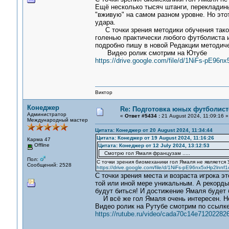
Ещё несколько тысяч штанги, перекладин
"вживую" на самом разном уровне. Но это
удара.
С точки зрения методики обучения таком
голенью практически любого футболиста 
подробно пишу в новой Редакции методиче
Видео ролик смотрим на Ютубе
https://drive.google.com/file/d/1NiFs-pE96
Виктор
Конеджер
Re: Подготовка юных футболист
Администратор
«
Ответ #5434 :
21 August 2024, 11:09:16 »
Международный мастер
Цитата: Конеджер от 20 August 2024, 11:34:44
Цитата: Конеджер от 19 August 2024, 11:16:26
Карма 47
Offline
Цитата: Конеджер от 12 July 2024, 13:12:53
Смотрю гол Ямаля французам .....
Пол:
С точки зрения биомеханики гол Ямаля не является
Сообщений: 2528
https://drive.google.com/file/d/1NiFs-pE96nx5xHp2lnn
С точки зрения места и возраста игрока эт
той или иной мере уникальным. А рекорды 
будут биться! И достижение Ямаля будет
И всё же гол Ямаля очень интересен. Но
Видео ролик на Рутубе смотрим по ссылке
https://rutube.ru/video/cada70c14e71202282