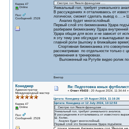
Смотрю гол Ямаля французам .....
Карма 47
Online
Уникальный гол, требует уникального анал
В рассуждениях я отталкиваюсь от извес
Пол:
логически, сможет сделать вывод о…..» 
Сообщений: 2528
Анализ будет многослойный.
Первый слой это биомеханика Удара подъ
разбираем биомеханику Удара внутренней 
Удара общая для всех и не зависит от исп
я эту тему уже обсуждал и выкладывал в
главной роли (выложу в ближайшее время)
Спортивная биомеханика это совокупность
рассматриваю по отдельности только с ц
применения в тренировках.
Выложенный на Рутубе видео ролик по СФ
Виктор
Конеджер
Re: Подготовка юных футболист
Администратор
«
Ответ #5433 :
20 August 2024, 11:34:44 »
Международный мастер
Цитата: Конеджер от 19 August 2024, 11:16:26
Цитата: Конеджер от 12 July 2024, 13:12:53
Карма 47
Online
Смотрю гол Ямаля французам .....
Уникальный гол, требует уникального анализа.
В рассуждениях я отталкиваюсь от известного выра
Пол:
Ш. Холмс.
Сообщений: 2528
Анализ будет многослойный.
Первый слой это биомеханика Удара подъёмом.
С точки зрения биомеханики гол Ямаля не