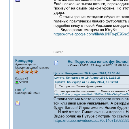
Ещё несколько тысяч штанги, перекладин
"вживую" на самом разном уровне. Но это
удара.
С точки зрения методики обучения таком
голенью практически любого футболиста 
подробно пишу в новой Редакции методиче
Видео ролик смотрим на Ютубе
https://drive.google.com/file/d/1NiFs-pE96
Виктор
Конеджер
Re: Подготовка юных футболист
Администратор
«
Ответ #5434 :
21 August 2024, 11:09:16 »
Международный мастер
Цитата: Конеджер от 20 August 2024, 11:34:44
Цитата: Конеджер от 19 August 2024, 11:16:26
Карма 47
Online
Цитата: Конеджер от 12 July 2024, 13:12:53
Смотрю гол Ямаля французам .....
Пол:
С точки зрения биомеханики гол Ямаля не является
Сообщений: 2528
https://drive.google.com/file/d/1NiFs-pE96nx5xHp2lnn
С точки зрения места и возраста игрока эт
той или иной мере уникальным. А рекорды 
будут биться! И достижение Ямаля будет
И всё же гол Ямаля очень интересен. Но
Видео ролик на Рутубе смотрим по ссылке
https://rutube.ru/video/cada70c14e71202282