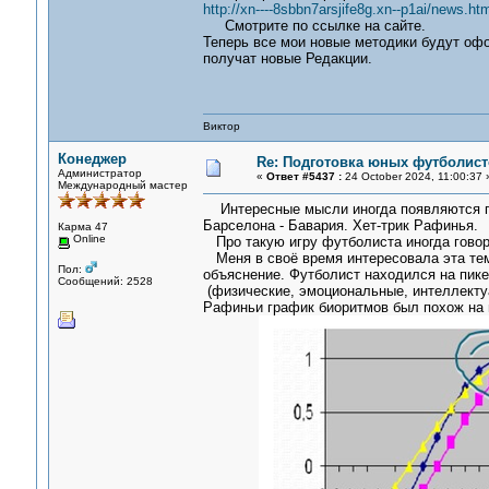
http://xn----8sbbn7arsjife8g.xn--p1ai/news.htm
Смотрите по ссылке на сайте.
Теперь все мои новые методики будут офо
получат новые Редакции.
Виктор
Конеджер
Re: Подготовка юных футболист
Администратор
«
Ответ #5437 :
24 October 2024, 11:00:37 
Международный мастер
Интересные мысли иногда появляются п
Барселона - Бавария. Хет-трик Рафинья.
Карма 47
Online
Про такую игру футболиста иногда говорят
Меня в своё время интересовала эта тем
Пол:
объяснение. Футболист находился на пик
Сообщений: 2528
(физические, эмоциональные, интеллекту
Рафиньи график биоритмов был похож на в