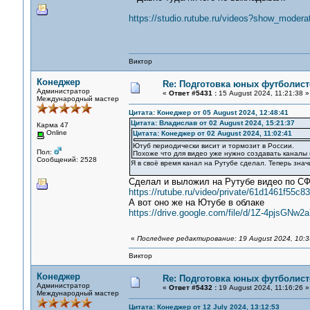
https://studio.rutube.ru/videos?show_moder
Виктор
Конеджер
Re: Подготовка юных футболист
Администратор
«
Ответ #5431 :
15 August 2024, 11:21:38 »
Международный мастер
Цитата: Конеджер от 05 August 2024, 12:48:41
Цитата: Владислав от 02 August 2024, 15:21:37
Карма 47
Online
Цитата: Конеджер от 02 August 2024, 11:02:41
Ютуб периодически висит и тормозит в России.
Пол:
Похоже что для видео уже нужно создавать каналы 
Сообщений: 2528
Я в своё время канал на Рутубе сделал. Теперь зна
Сделал и выложил на Рутубе видео по СФ
https://rutube.ru/video/private/61d1461f5
А вот оно же на Ютубе в облаке
https://drive.google.com/file/d/1Z-4pjsG
«
Последнее редактирование: 19 August 2024, 10:
Виктор
Конеджер
Re: Подготовка юных футболист
Администратор
«
Ответ #5432 :
19 August 2024, 11:16:26 »
Международный мастер
Цитата: Конеджер от 12 July 2024, 13:12:53