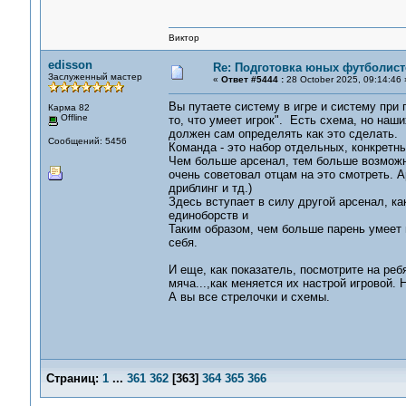
Виктор
edisson
Re: Подготовка юных футболист
Заслуженный мастер
«
Ответ #5444 :
28 October 2025, 09:14:46 
Вы путаете систему в игре и систему при 
Карма 82
Offline
то, что умеет игрок". Есть схема, но наш
должен сам определять как это сделать.
Сообщений: 5456
Команда - это набор отдельных, конкретны
Чем больше арсенал, тем больше возможно
очень советовал отцам на это смотреть. А
дриблинг и тд.)
Здесь вступает в силу другой арсенал, к
единоборств и
Таким образом, чем больше парень умеет и
себя.
И еще, как показатель, посмотрите на реб
мяча...,как меняется их настрой игровой. 
А вы все стрелочки и схемы.
Страниц:
1
...
361
362
[
363
]
364
365
366