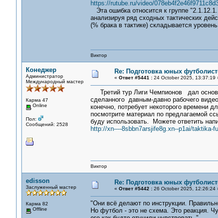
https://rutube.ru/video/078eb4f2e46f9711c8d
Эта ошибка относится к группе "2.1.12.1
анализируя ряд сходных тактических дейст
(% брака в тактике) складывается уровен
Виктор
Конеджер
Re: Подготовка юных футболист
Администратор
«
Ответ #5441 :
24 October 2025, 13:37:19 
Международный мастер
Третий тур Лиги Чемпионов дал основани
сделанного давным-давно рабочего видео 
Карма 47
Online
конечно, потребует некоторого времени д
посмотрите материал по предлагаемой ссыл
Пол:
буду использовать. Можете ответить напи
Сообщений: 2528
http://xn----8sbbn7arsjife8g.xn--p1ai/taktika
Виктор
edisson
Re: Подготовка юных футболист
Заслуженный мастер
«
Ответ #5442 :
26 October 2025, 12:26:24 
"Они всё делают по инструкции. Правильн
Карма 82
Offline
Но футбол - это не схема. Это реакция. Ч
его как будто отучили чувствовать."