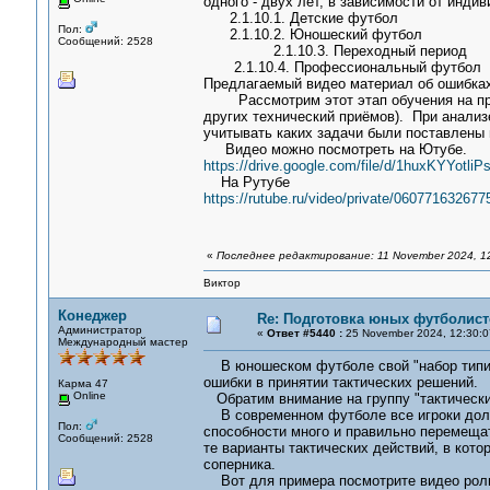
одного - двух лет, в зависимости от инди
2.1.10.1. Детские футбол
Пол:
2.1.10.2. Юношеский футбол
Сообщений: 2528
2.1.10.3. Переходный период
2.1.10.4. Профессиональный футбол
Предлагаемый видео материал об ошибках
Рассмотрим этот этап обучения на прим
других технический приёмов). При анализ
учитывать каких задачи были поставлены 
Видео можно посмотреть на Ютубе.
https://drive.google.com/file/d/1huxKYYot
На Рутубе
https://rutube.ru/video/private/0607716
«
Последнее редактирование: 11 November 2024, 1
Виктор
Конеджер
Re: Подготовка юных футболист
Администратор
«
Ответ #5440 :
25 November 2024, 12:30:0
Международный мастер
В юношеском футболе свой "набор типич
ошибки в принятии тактических решений.
Карма 47
Online
Обратим внимание на группу "тактически
В современном футболе все игроки должн
Пол:
способности много и правильно перемеща
Сообщений: 2528
те варианты тактических действий, в кото
соперника.
Вот для примера посмотрите видео рол