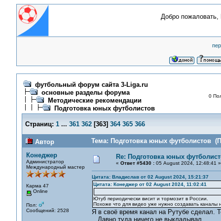
Добро пожаловать,
пер
футбольный форум сайта 3-Liga.ru
основные разделы форума
0 По
Методические рекомендации
Подготовка юных футболистов
Страниц:
1
...
361
362
[
363
]
364
365
366
Тема: Подготовка юных футболистов (П
Автор
Конеджер
Re: Подготовка юных футболист
Администратор
«
Ответ #5430 :
05 August 2024, 12:48:41 »
Международный мастер
Цитата: Владислав от 02 August 2024, 15:21:37
Цитата: Конеджер от 02 August 2024, 11:02:41
Карма 47
Online
Ютуб периодически висит и тормозит в России.
Похоже что для видео уже нужно создавать каналы н
Пол:
Сообщений: 2528
Я в своё время канал на Рутубе сделал. 
Давно туда ничего не выкладывал.