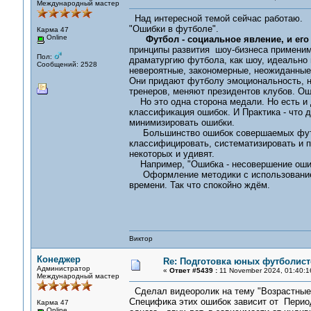
Международный мастер
Над интересной темой сейчас работаю.
"Ошибки в футболе".
Карма 47
Online
Футбол - социальное явление, и ег
принципы развития шоу-бизнеса применимы
Пол:
драматургию футбола, как шоу, идеально 
Сообщений: 2528
невероятные, закономерные, неожиданные
Они придают футболу эмоциональность, не
тренеров, меняют президентов клубов. Ош
Но это одна сторона медали. Но есть и др
классификация ошибок. И Практика - что д
минимизировать ошибки.
Большинство ошибок совершаемых футбо
классифицировать, систематизировать и пр
некоторых и удивят.
Например, "Ошибка - несовершение оши
Оформление методики с использованием
времени. Так что спокойно ждём.
Виктор
Конеджер
Re: Подготовка юных футболист
Администратор
«
Ответ #5439 :
11 November 2024, 01:40:1
Международный мастер
Сделал видеоролик на тему "Возрастны
Специфика этих ошибок зависит от Период
Карма 47
Online