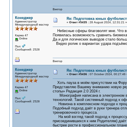
Виктор
Конеджер
Re: Подготовка юных футболист
Администратор
«
Ответ #5435 :
28 August 2024, 12:31:21 »
Международный мастер
Небесные сферы благоволят мне. Что вы
Появилась возможность сравнить биомехан
Карма 47
Online
Да и для логических выводов стало боль
Видео ролик о вариантах удара подъёмом
Пол:
Сообщений: 2528
Виктор
Конеджер
Re: Подготовка юных футболист
Администратор
«
Ответ #5436 :
07 October 2024, 00:27:46 
Международный мастер
Хоть пауза в моём присутствии на Форум
Представляю Вашему вниманию новую ред
Карма 47
Online
стопы» Редакция 2.0 2024 г.
Монография написана в электронном ви
Пол:
технологий. Такой системный подход к оф
Сообщений: 2528
Новизна в комплексном подходе к процес
Подобный подход даёт в руки тренера от
тренировочного процесса.
На мой взгляд такой подход к процессу 
присоединившихся к ним Родителям) даёт 
быстрее рости в профессиональном плане