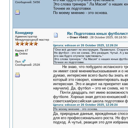
Сообщений: 5456
Это слова тренера " Ла Масия" о наших ю
Точнее их подготовки.
По моему мнению - это основа.
Конеджер
Re: Подготовка юных футболист
Администратор
«
Ответ #5443 :
28 October 2025, 00:16:50 
Международный мастер
Цитата: edisson от 26 October 2025, 12:26:24
"Они всё делают по инструкции. Правильно. Старат
Карма 47
Но футбол - это не схема. Это реакция. Чутьё. А у в
Online
его как будто отучили чувствовать."
Это слова тренера " Ла Масия" о наших юных футбо
Пол:
Точнее их подготовки.
Сообщений: 2528
Не знаю, что побудило испанского трене
он имеет своё мнение/высказывания и о н
думаю, интереснее всего было бы знать е
который это говорил, комментировать вырв
интересная. Это и акцент на приоритет как
научили). Да, футбол – это не схема, но т
Почти двадцать лет имею возможность не
футболе. Хорошо зная детско-юношеский 
советская/российская школа подготовки ф
Цитата: edisson от 26 October 2025, 12:26:24
По моему мнению - это основа.
Да, природные данные, врождённые способ
для его профессионального роста. Но фут
подход. А чутьё, реакция это для избранн