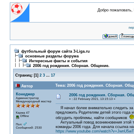
Добро пожаловать,
пер
футбольный форум сайта 3-Liga.ru
основные разделы форума
Интересные факты и события
2006 год рождения. Сборная. Общение.
Страниц:
[
1
]
2
3
...
17
Тема: 2006 год рождения. Сборная. Общ
Автор
Конеджер
2006 год рождения. Сборная. Об
Администратор
«
:
22 February 2021, 13:15:13 »
Международный мастер
Я начал более внимательно следить за 
предложить Родителям детей этого года 
Карма 47
Offline
обсудить проблемы, найти сообщников
Актуальный повод возникновения этой те
Пол:
команды 2006 года. Для начала ссылка на
Сообщений: 2530
https://www.youtube.com/watch?v=JwnU5w