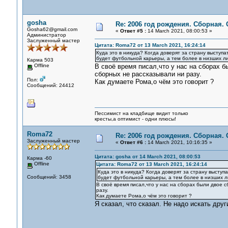
gosha
Re: 2006 год рождения. Сборная.
Gosha62@gmail.com
«
Ответ #5 :
14 March 2021, 08:00:53 »
Администратор
Заслуженный мастер
Цитата: Roma72 от 13 March 2021, 16:24:14
Куда это в никуда? Когда доверят за страну выступа
будет футбольной карьеры, а тем более в низших ли
Карма 503
Offline
В своё время писал,что у нас на сборах б
сборных не рассказывали ни разу.
Пол:
Как думаете Рома,о чём это говорит ?
Сообщений: 24412
Пессимист на кладбище видит только
кресты,а оптимист - одни плюсы!
Roma72
Re: 2006 год рождения. Сборная.
Заслуженный мастер
«
Ответ #6 :
14 March 2021, 10:16:35 »
Цитата: gosha от 14 March 2021, 08:00:53
Карма -60
Offline
Цитата: Roma72 от 13 March 2021, 16:24:14
Куда это в никуда? Когда доверят за страну выступ
Сообщений: 3458
будет футбольной карьеры, а тем более в низших л
В своё время писал,что у нас на сборах были двое 
разу.
Как думаете Рома,о чём это говорит ?
Я сказал, что сказал. Не надо искать дру