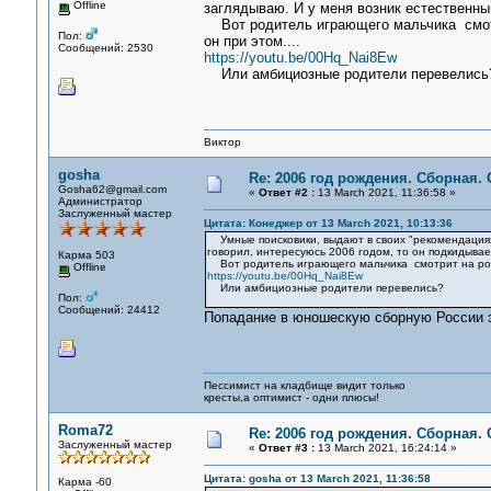
Offline
заглядываю. И у меня возник естественны
Вот родитель играющего мальчика смотри
Пол:
он при этом....
Сообщений: 2530
https://youtu.be/00Hq_Nai8Ew
Или амбициозные родители перевелись
Виктор
gosha
Re: 2006 год рождения. Сборная.
Gosha62@gmail.com
«
Ответ #2 :
13 March 2021, 11:36:58 »
Администратор
Заслуженный мастер
Цитата: Конеджер от 13 March 2021, 10:13:36
Умные поисковики, выдают в своих "рекомендациях"
говорил, интересуюсь 2006 годом, то он подкидывае
Карма 503
Вот родитель играющего мальчика смотрит на родит
Offline
https://youtu.be/00Hq_Nai8Ew
Или амбициозные родители перевелись?
Пол:
Сообщений: 24412
Попадание в юношескую сборную России эт
Пессимист на кладбище видит только
кресты,а оптимист - одни плюсы!
Roma72
Re: 2006 год рождения. Сборная.
Заслуженный мастер
«
Ответ #3 :
13 March 2021, 16:24:14 »
Цитата: gosha от 13 March 2021, 11:36:58
Карма -60