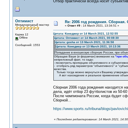
Отбор практически всегда носит субъекти
Оптимист
Re: 2006 год рождения. Сборная.
Международный мастер
«
Ответ #9 :
14 March 2021, 13:34:51 »
Цитата: Конеджер от 14 March 2021, 12:52:55
Карма 12
Offline
Цитата: Оптимист от 14 March 2021, 00:08:30
Цитата: gosha от 13 March 2021, 11:36:58
Сообщений: 1553
Цитата: Конеджер от 13 March 2021, 10:13:36
Попадание в юношескую сборную России, при объект
Обращаю Ваше (и форумчан) внимание на
"при объ
непреложный факт, то надо:
- посмотреть пропорцию объективного и субъективно
- отобрать ряд параметров "объективного" и "субъ
качества.
Только тогда можно вернуться к Вашему утвержде
А вот нахождение и реальное применение объекти
Сборная 2006 года рождения находится на
дела, идёт отбор 23 футболистов из 50-60
После чемпионата России, когда будет сф
Сборной...
https://www.sports.ru/tribuna/blogs/pavlovic
«
Последнее редактирование: 14 March 2021, 14:3