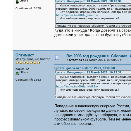
Offline
Цитата: Конеджер от 13 March 2021, 10:13:36
Умные поисковики, выдают в своих "рекомендациях"
Сообщений: 3458
говорил, интересуюсь 2006 годом, то он подкидывае
Вот родитель играющего мальчика смотрит на роди
https://youtu.be/00Hq_Nai8Ew
Или амбициозные родители перевелись?
Попадание в юношескую сборную России это скорее 
Куда это в никуда? Когда доверят за стра
даже если у них дальше не будет футболь
Оптимист
Re: 2006 год рождения. Сборная.
Международный мастер
«
Ответ #4 :
14 March 2021, 00:08:30 »
Цитата: gosha от 13 March 2021, 11:36:58
Карма 12
Offline
Цитата: Конеджер от 13 March 2021, 10:13:36
Умные поисковики, выдают в своих "рекомендациях"
Сообщений: 1553
говорил, интересуюсь 2006 годом, то он подкидывае
Вот родитель играющего мальчика смотрит на роди
https://youtu.be/00Hq_Nai8Ew
Или амбициозные родители перевелись?
Попадание в юношескую сборную России это скорее 
Попадание в юношескую сборную России, п
лучших на своей позиции на данный момен
попадания в молодёжную сборную, и тем б
профессиональном футболе. Тем не менее,
эти сборные прошли...