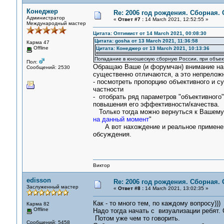
Конеджер
Re: 2006 год рождения. Сборная.
Администратор
«
Ответ #7 :
14 March 2021, 12:52:55 »
Международный мастер
Цитата: Оптимист от 14 March 2021, 00:08:30
Цитата: gosha от 13 March 2021, 11:36:58
Карма 47
Offline
Цитата: Конеджер от 13 March 2021, 10:13:36
Попадание в юношескую сборную России, при объекти
Пол:
Обращаю Ваше (и форумчан) внимание н
Сообщений: 2530
существенно отличаются, а это непрелож
- посмотреть пропорцию объективного и с
частности
- отобрать ряд параметров "объективного
повышения его эффективности/качества.
Только тогда можно вернуться к Вашему
на данный момент
"
А вот нахождение и реальное применени
обсуждения.
Виктор
edisson
Re: 2006 год рождения. Сборная.
Заслуженный мастер
«
Ответ #8 :
14 March 2021, 13:02:35 »
Как - то много тем, по каждому вопросу)))
Карма 82
Offline
Надо тогда начать с визуализации ребят. 
Потом уже чем то говорить.
Сообщений: 5458