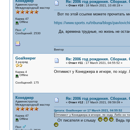
Конеджер
Re: 2006 год рождения. Сборная.
Администратор
«
Ответ #10 :
16 March 2021, 10:48:19 »
Международный мастер
Вот по этой ссылке можете прочитать мн
Карма 47
Offline
https://www.sports.ru/tribuna/blogs/pavlovic
Пол:
Да, времена трудные, но жизнь не остан
Сообщений: 2530
Виктор
Goalkeeper
Re: 2006 год рождения. Сборная.
3 разряд
«
Ответ #11 :
17 March 2021, 04:55:52 »
Оптимист у Конеджера в игноре, по ходу. Л
Карма 4
Offline
Сообщений: 175
Конеджер
Re: 2006 год рождения. Сборная.
Администратор
«
Ответ #12 :
17 March 2021, 09:59:09 »
Международный мастер
Цитата: Goalkeeper от 17 March 2021, 04:55:52
Оптимист у Конеджера в игноре, по ходу. Либо он тол
Карма 47
Offline
От писателя и слышу
. Ведь п
Пол: