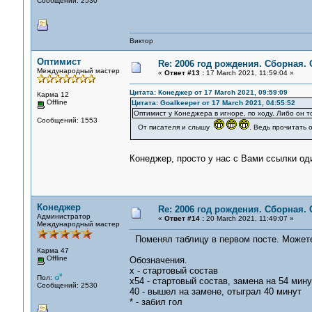
Сообщений: 2530
Виктор
Оптимист
Re: 2006 год рождения. Сборная.
Международный мастер
«
Ответ #13 :
17 March 2021, 11:59:04 »
Цитата: Конеджер от 17 March 2021, 09:59:09
Карма 12
Offline
Цитата: Goalkeeper от 17 March 2021, 04:55:52
Оптимист у Конеджера в игноре, по ходу. Либо он то
Сообщений: 1553
От писателя и слышу
. Ведь прочитать
Конеджер, просто у нас с Вами ссылки од
Конеджер
Re: 2006 год рождения. Сборная.
Администратор
«
Ответ #14 :
20 March 2021, 11:49:07 »
Международный мастер
Поменял таблицу в первом посте. Можете
Карма 47
Offline
Обозначения.
х - стартовый состав
Пол:
х54 - стартовый состав, замена на 54 мину
Сообщений: 2530
40 - вышел на замене, отыграл 40 минут
* - забил гол