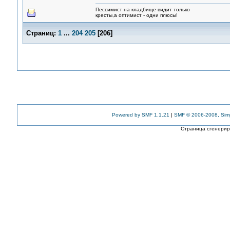
Пессимист на кладбище видит только
кресты,а оптимист - одни плюсы!
Страниц:
1
...
204
205
[
206
]
Powered by SMF 1.1.21
|
SMF © 2006-2008, Sim
Страница сгенериро