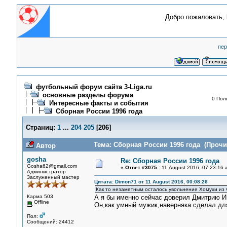
Добро пожаловать,
пер
футбольный форум сайта 3-Liga.ru
основные разделы форума
0 Пол
Интересные факты и события
Сборная России 1996 года
Страниц:
1
...
204
205
[
206
]
Тема: Сборная России 1996 года (Прочит
Автор
gosha
Re: Сборная России 1996 года
Gosha62@gmail.com
«
Ответ #3075 :
11 August 2016, 07:23:16 
Администратор
Заслуженный мастер
Цитата: Dimon71 от 11 August 2016, 00:08:26
Как то незаметным осталось увольнение Хомухи из Ф
Карма 503
А я бы именно сейчас доверил Дмитрию И
Offline
Он,как умный мужик,наверняка сделал дл
Пол:
Сообщений: 24412