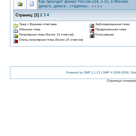
Как проходит финал России u14, u 15, в Москве,
деньги, деньги , стадионы...
«
1
2
»
Страниц:
[
1
]
2
3
4
Тема с Вашими ответами
Заблокированная тема
Обычная тема
Прикрепленная тема
Популярная тема (более 15 ответов)
Голосование
Очень популярная тема (более 25 ответов)
Powered by SMF 1.1.21
|
SMF © 2006-2008, Sim
Страница сгенериро