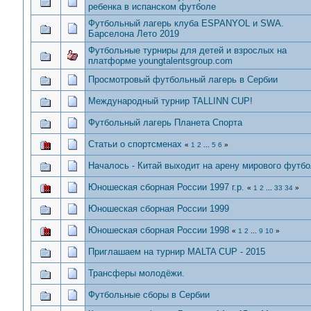
ребенка в испанском футболе
Футбольный лагерь клуба ESPANYOL и SWA.
Барселона Лето 2019
Футбольные турниры для детей и взрослых на
платформе youngtalentsgroup.com
Просмотровый футбольный лагерь в Сербии
Международный турнир TALLINN CUP!
Футбольный лагерь Планета Спорта
Статьи о спортсменах
«
1
2
...
5
6
»
Началось - Китай выходит на арену мирового футбо
Юношеская сборная России 1997 г.р.
«
1
2
...
33
34
»
Юношеская сборная России 1999
Юношеская сборная России 1998
«
1
2
...
9
10
»
Приглашаем на турнир MALTA CUP - 2015
Трансферы молодёжи.
Футбольные сборы в Сербии