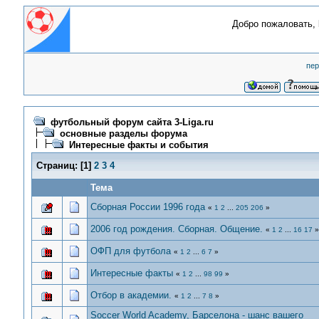
Добро пожаловать,
пер
футбольный форум сайта 3-Liga.ru
основные разделы форума
Интересные факты и события
Страниц:
[
1
]
2
3
4
Тема
Сборная России 1996 года
«
1
2
...
205
206
»
2006 год рождения. Сборная. Общение.
«
1
2
...
16
17
»
ОФП для футбола
«
1
2
...
6
7
»
Интересные факты
«
1
2
...
98
99
»
Отбор в академии.
«
1
2
...
7
8
»
Soccer World Academy, Барселона - шанс вашего