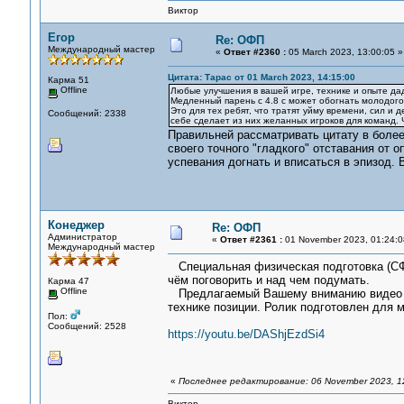
Виктор
Егор
Re: ОФП
Международный мастер
«
Ответ #2360 :
05 March 2023, 13:00:05 »
Цитата: Тарас от 01 March 2023, 14:15:00
Карма 51
Offline
Любые улучшения в вашей игре, технике и опыте даду
Медленный парень с 4.8 с может обогнать молодого 
Это для тех ребят, что тратят уйму времени, сил и д
Сообщений: 2338
себе сделает из них желанных игроков для команд. Ч
Правильней рассматривать цитату в более 
своего точного "гладкого" отставания от
успевания догнать и вписаться в эпизод. 
Конеджер
Re: ОФП
Администратор
«
Ответ #2361 :
01 November 2023, 01:24:0
Международный мастер
Специальная физическая подготовка (СФП
чём поговорить и над чем подумать.
Карма 47
Offline
Предлагаемый Вашему вниманию видео р
технике позиции. Ролик подготовлен для м
Пол:
Сообщений: 2528
https://youtu.be/DAShjEzdSi4
«
Последнее редактирование: 06 November 2023, 1
Виктор