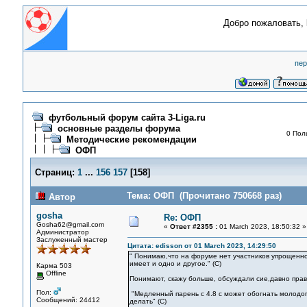
Добро пожаловать,
пер
футбольный форум сайта 3-Liga.ru
основные разделы форума
0 Пол
Методические рекомендации
ОФП
Страниц:
1
...
156
157
[
158
]
Тема: ОФП (Прочитано 750668 раз)
Автор
gosha
Re: ОФП
Gosha62@gmail.com
«
Ответ #2355 :
01 March 2023, 18:50:32 »
Администратор
Заслуженный мастер
Цитата: edisson от 01 March 2023, 14:29:50
" Понимаю,что на форуме нет участников упрощенн
имеет и одно и другое." (С)
Карма 503
Offline
Понимают, скажу больше, обсуждали сие,давно прав
Пол:
"Медленный парень с 4.8 с может обогнать молодого
Сообщений: 24412
делать" (С)