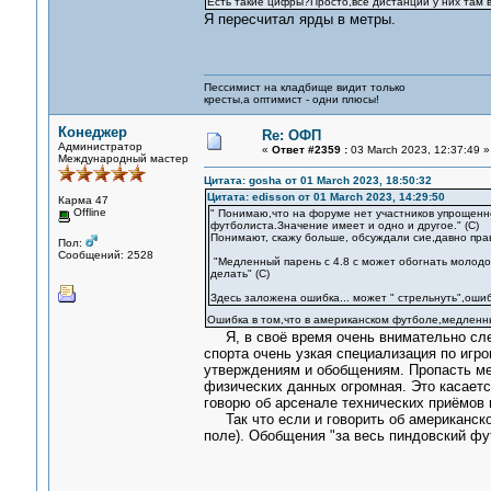
Есть такие цифры?Просто,все дистанции у них там в
Я пересчитал ярды в метры.
Пессимист на кладбище видит только
кресты,а оптимист - одни плюсы!
Конеджер
Re: ОФП
Администратор
«
Ответ #2359 :
03 March 2023, 12:37:49 »
Международный мастер
Цитата: gosha от 01 March 2023, 18:50:32
Цитата: edisson от 01 March 2023, 14:29:50
Карма 47
Offline
" Понимаю,что на форуме нет участников упрощенн
футболиста.Значение имеет и одно и другое." (С)
Понимают, скажу больше, обсуждали сие,давно пра
Пол:
Сообщений: 2528
"Медленный парень с 4.8 с может обогнать молодого
делать" (С)
Здесь заложена ошибка... может " стрельнуть",ошибк
Ошибка в том,что в американском футболе,медленны
Я, в своё время очень внимательно след
спорта очень узкая специализация по игр
утверждениям и обобщениям. Пропасть ме
физических данных огромная. Это касаетс
говорю об арсенале технических приёмов 
Так что если и говорить об американском
поле). Обобщения "за весь пиндовский фу