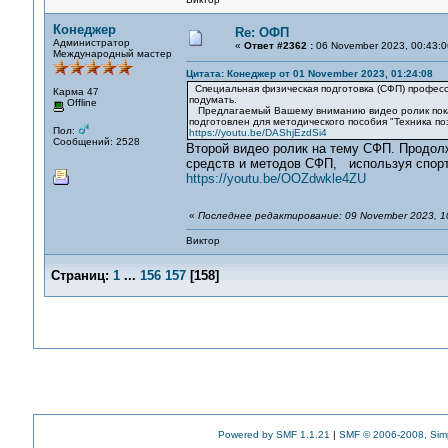
Конеджер
Re: ОФП
Администратор
«
Ответ #2362 :
06 November 2023, 00:43:0
Международный мастер
Цитата: Конеджер от 01 November 2023, 01:24:08
Специальная физическая подготовка (СФП) професси
Карма 47
подумать.
Offline
Предлагаемый Вашему вниманию видео ролик показ
подготовлен для методического пособия "Техника поз
Пол:
https://youtu.be/DAShjEzdSi4
Сообщений: 2528
Второй видео ролик на тему СФП. Продол
средств и методов СФП, используя спорт
https://youtu.be/OOZdwkle4ZU
«
Последнее редактирование: 09 November 2023, 1
Виктор
Страниц:
1
...
156
157
[
158
]
Powered by SMF 1.1.21
|
SMF © 2006-2008, Sim