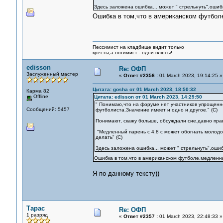
Здесь заложена ошибка... может " стрельнуть",ошибк
Ошибка в том,что в американском футбол
Пессимист на кладбище видит только
кресты,а оптимист - одни плюсы!
edisson
Re: ОФП
Заслуженный мастер
«
Ответ #2356 :
01 March 2023, 19:14:25 »
Цитата: gosha от 01 March 2023, 18:50:32
Карма 82
Offline
Цитата: edisson от 01 March 2023, 14:29:50
" Понимаю,что на форуме нет участников упрощенн
Сообщений: 5457
футболиста.Значение имеет и одно и другое." (С)
Понимают, скажу больше, обсуждали сие,давно пра
"Медленный парень с 4.8 с может обогнать молодого
делать" (С)
Здесь заложена ошибка... может " стрельнуть",ошибк
Ошибка в том,что в американском футболе,медленны
Я по данному тексту))
Тарас
Re: ОФП
1 разряд
«
Ответ #2357 :
01 March 2023, 22:48:33 »