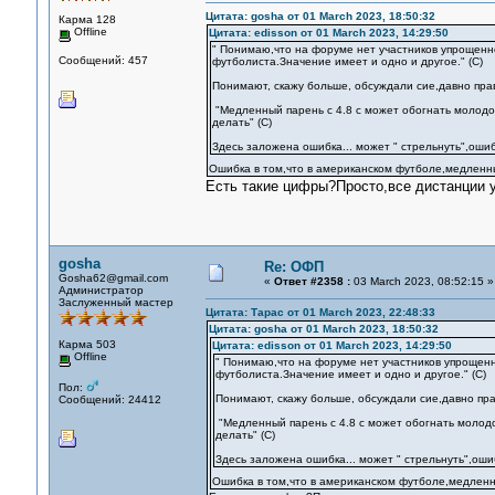
Цитата: gosha от 01 March 2023, 18:50:32
Карма 128
Offline
Цитата: edisson от 01 March 2023, 14:29:50
" Понимаю,что на форуме нет участников упрощенн
Сообщений: 457
футболиста.Значение имеет и одно и другое." (С)
Понимают, скажу больше, обсуждали сие,давно пра
"Медленный парень с 4.8 с может обогнать молодого
делать" (С)
Здесь заложена ошибка... может " стрельнуть",ошибк
Ошибка в том,что в американском футболе,медленны
Есть такие цифры?Просто,все дистанции у
gosha
Re: ОФП
Gosha62@gmail.com
«
Ответ #2358 :
03 March 2023, 08:52:15 »
Администратор
Заслуженный мастер
Цитата: Тарас от 01 March 2023, 22:48:33
Цитата: gosha от 01 March 2023, 18:50:32
Карма 503
Цитата: edisson от 01 March 2023, 14:29:50
Offline
" Понимаю,что на форуме нет участников упрощенн
футболиста.Значение имеет и одно и другое." (С)
Пол:
Понимают, скажу больше, обсуждали сие,давно пра
Сообщений: 24412
"Медленный парень с 4.8 с может обогнать молодог
делать" (С)
Здесь заложена ошибка... может " стрельнуть",ошиб
Ошибка в том,что в американском футболе,медленн