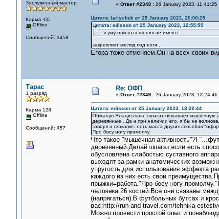
Заслуженный мастер
«
Ответ #2348 :
26 January 2023, 11:41:25 
Цитата: lariychuk от 25 January 2023, 20:08:25
Карма -60
Offline
Цитата: edisson от 25 January 2023, 12:55:55
.......к уму они отношения не имеют.
Сообщений: 3458
закрепляет взгляд под ноги..
Егора тоже отменяем.Он на всех своих вид
Тарас
Re: ОФП
1 разряд
«
Ответ #2349 :
26 January 2023, 12:24:46
Цитата: edisson от 25 January 2023, 18:20:44
Карма 128
Offline
Обманул Владислава, шпагат повышает мышечную акт
деревянные . Да и при наличии его, я бы не волнова
Говоря о скакалке..есть масса других способов "оформ
Сообщений: 457
Про босу ногу промолчу.
Что такое "мышечная активность"?! "...фу
деревянный.Делай шпагат,если есть способ
обусловлена слабостью суставного аппар
выходят за рамки анатомических возможн
упругость,для использования эффекта ра
каждого из них есть свои преимущества.П
прыжки=работа."Про босу ногу промолчу."
человека 26 костей.Все они связаны межд
(напрягаться).В футбольных бутсах и крос
вас:http://run-and-travel.com/tehnika-est
Можно провести простой опыт и понаблюдат