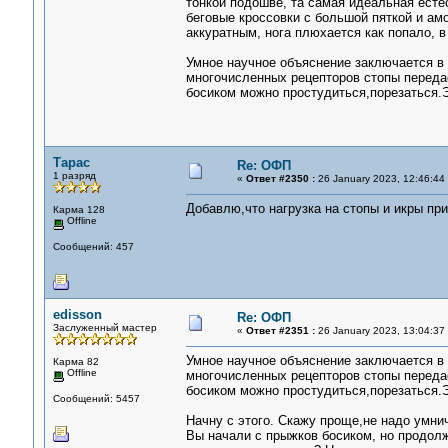
тонкой подошве, та самая идеальная естес
беговые кроссовки с большой пяткой и амо
аккуратным, нога плюхается как попало, в
Умное научное объяснение заключается в 
многочисленных рецепторов стопы переда
босиком можно простудиться,порезаться.
Тарас
Re: ОФП
1 разряд
«
Ответ #2350 :
26 January 2023, 12:46:44
Добавлю,что нагрузка на стопы и икры при
Карма 128
Offline
Сообщений: 457
edisson
Re: ОФП
Заслуженный мастер
«
Ответ #2351 :
26 January 2023, 13:04:37
Умное научное объяснение заключается в 
Карма 82
Offline
многочисленных рецепторов стопы переда
босиком можно простудиться,порезаться.
Сообщений: 5457
Начну с этого. Скажу проще,не надо умнич
Вы начали с прыжков босиком, но продолж