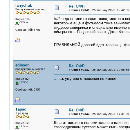
lariychuk
Re: ОФП
Заслуженный мастер
«
Ответ #2341 :
25 January 2023, 12:42:35
/////когда он мне говорит: папа, можно я 
Карма 139
Offline
некоторые еще и футболом тоже занимаютс
лидеров соперника и специально именно 
Сообщений: 4701
обыгрывать. Пацанский азарт. Даже боюсь 
ПРАВИЛЬНОЙ дорогой идет товарищ...фишки
edisson
Re: ОФП
Заслуженный мастер
«
Ответ #2342 :
25 January 2023, 12:55:55
.......к уму они отношения не имеют.
Карма 82
Offline
Сообщений: 5457
Тарас
Re: ОФП
1 разряд
«
Ответ #2343 :
25 January 2023, 17:31:20
Шпагат никакого положительного влияния 
Карма 128
Offline
тазобедренном суставе может быть вредн