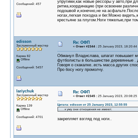
упругими,как новые рессоры у авто,при д
Сообщений: 457
ритма,координацию (при освоении различн
подошвой и,конечно,не на асфальте.После
ногах,легкая походка и бег.Можно видеть
крестьяне за плугом.Ноги тяжелые,при то
edisson
Re: ОФП
Заслуженный мастер
«
Ответ #2344 :
25 January 2023, 18:20:44
Обманул Владислава, шпагат повышает мыш
Карма 82
Offline
футболисты в большинстве деревянные . Д
Говоря о скакалке..есть масса других спо
Сообщений: 5457
Про босу ногу промолчу.
lariychuk
Re: ОФП
Заслуженный мастер
«
Ответ #2345 :
25 January 2023, 20:08:25
Цитата: edisson от 25 January 2023, 12:55:55
Карма 139
Offline
.......к уму они отношения не имеют.
Сообщений: 4701
закрепляет взгляд под ноги..