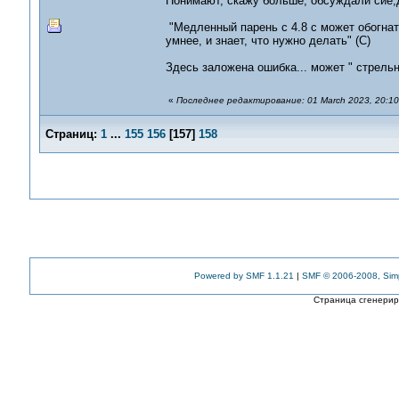
Понимают, скажу больше, обсуждали сие,
"Медленный парень с 4.8 с может обогнат
умнее, и знает, что нужно делать" (С)
Здесь заложена ошибка... может " стрельн
«
Последнее редактирование: 01 March 2023, 20:10
Страниц:
1
...
155
156
[
157
]
158
Powered by SMF 1.1.21
|
SMF © 2006-2008, Sim
Страница сгенериро