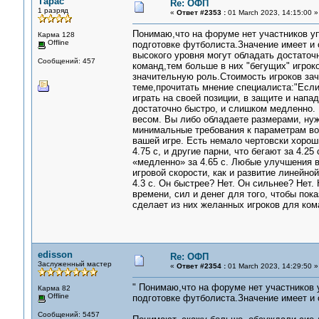
Тарас
Re: ОФП
1 разряд
«
Ответ #2353 :
01 March 2023, 14:15:00 »
Понимаю,что на форуме нет участников 
Карма 128
Offline
подготовке футболиста.Значение имеет и 
высокого уровня могут обладать достаточ
Сообщений: 457
команд,тем больше в них "бегущих" игрок
значительную роль.Стоимость игроков зач
теме,прочитать мнение специалиста:"Если
играть на своей позиции, в защите и напа
достаточно быстро, и слишком медленно. 
весом. Вы либо обладаете размерами, нуж
минимальные требования к параметрам воз
вашей игре. Есть немало чертовски хороши
4.75 с, и другие парни, что бегают за 4.2
«медленно» за 4.65 с. Любые улучшения в 
игровой скорости, как и развитие линейно
4.3 с. Он быстрее? Нет. Он сильнее? Нет. 
времени, сил и денег для того, чтобы пок
сделает из них желанных игроков для кома
edisson
Re: ОФП
Заслуженный мастер
«
Ответ #2354 :
01 March 2023, 14:29:50 »
" Понимаю,что на форуме нет участников
Карма 82
Offline
подготовке футболиста.Значение имеет и о
Сообщений: 5457