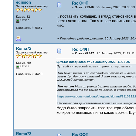
edisson
Re: ОФП
Заслуженный мастер
«
Ответ #2346 :
25 January 2023, 20:30:23
.. поставить колышек, взгляд становится
Карма 82
Offline
всех глаза в пол. Так что все валить на ф
них.
Сообщений: 5457
«
Последнее редактирование: 25 January 2023, 20:4
Roma72
Re: ОФП
Заслуженный мастер
«
Ответ #2347 :
26 January 2023, 11:29:11 
Цитата: Владислав от 25 January 2023, 11:02:26
Карма -60
Offline
Тут ещё интересный момент прочитал про шпагат:
Там были занятия по голландской системе – легка
Сообщений: 3458
зачем футболисту шпагат? А нам сказал тренер, 
мышечной активности».
Тем летом Михаил учился делать шпагат везде: до
проворачивал то же самое на песке. В итоге тре
https://www.sports.ru/tribuna/blogs/multibrand/3110222.
Насколько это действительно влияет на мышечную а
Надо было попросить того тренера объясн
конкретно повышает и на какое время. Шуч
Roma72
Re: ОФП