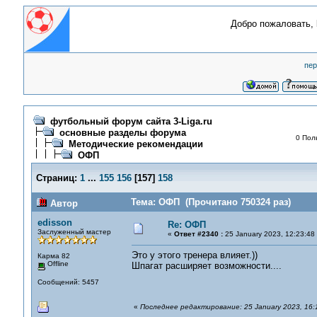
Добро пожаловать,
пер
футбольный форум сайта 3-Liga.ru
основные разделы форума
0 Пол
Методические рекомендации
ОФП
Страниц:
1
...
155
156
[
157
]
158
Тема: ОФП (Прочитано 750324 раз)
Автор
edisson
Re: ОФП
Заслуженный мастер
«
Ответ #2340 :
25 January 2023, 12:23:48
Это у этого тренера влияет.))
Карма 82
Offline
Шпагат расширяет возможности....
Сообщений: 5457
«
Последнее редактирование: 25 January 2023, 16:1