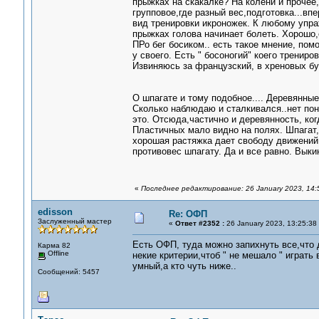
прыжках на скакалке? На колени и прочее, 
групповое,где разный вес,подготовка...вп
вид тренировки икроножек. К любому упра
прыжках голова начинает болеть. Хорошо,
ПРо бег босиком.. есть такое мнение, помо
у своего. Есть " босоногий" коего тренир
Извиняюсь за французский, в хреновых бут
О шпагате и тому подобное.... Деревянные
Сколько наблюдаю и сталкивался..нет пони
это. Отсюда,частично и деревянность, ког
Пластичных мало видно на полях. Шпагат, к
хорошая растяжка дает свободу движений.
противовес шпагату. Да и все равно. Выки
«
Последнее редактирование: 26 January 2023, 14:5
edisson
Re: ОФП
Заслуженный мастер
«
Ответ #2352 :
26 January 2023, 13:25:38
Есть ОФП, туда можно запихнуть все,что 
Карма 82
Offline
некие критерии,чтоб " не мешало " играть
умный,а кто чуть ниже..
Сообщений: 5457