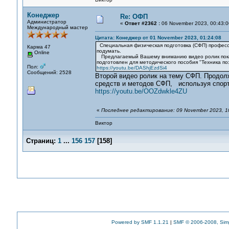
Конеджер
Re: ОФП
Администратор
«
Ответ #2362 :
06 November 2023, 00:43:0
Международный мастер
Цитата: Конеджер от 01 November 2023, 01:24:08
Специальная физическая подготовка (СФП) професси
Карма 47
подумать.
Online
Предлагаемый Вашему вниманию видео ролик показ
подготовлен для методического пособия "Техника поз
Пол:
https://youtu.be/DAShjEzdSi4
Сообщений: 2528
Второй видео ролик на тему СФП. Продол
средств и методов СФП, используя спорт
https://youtu.be/OOZdwkle4ZU
«
Последнее редактирование: 09 November 2023, 1
Виктор
Страниц:
1
...
156
157
[
158
]
Powered by SMF 1.1.21
|
SMF © 2006-2008, Sim