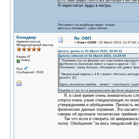
Есть такие цифры?Просто,все дистанции у них там в
Я пересчитал ярды в метры.
Пессимист на кладбище видит только
кресты,а оптимист - одни плюсы!
Конеджер
Re: ОФП
Администратор
«
Ответ #2359 :
03 March 2023, 12:37:49 »
Международный мастер
Цитата: gosha от 01 March 2023, 18:50:32
Цитата: edisson от 01 March 2023, 14:29:50
Карма 47
Online
" Понимаю,что на форуме нет участников упрощенн
футболиста.Значение имеет и одно и другое." (С)
Понимают, скажу больше, обсуждали сие,давно пра
Пол:
Сообщений: 2528
"Медленный парень с 4.8 с может обогнать молодого
делать" (С)
Здесь заложена ошибка... может " стрельнуть",ошибк
Ошибка в том,что в американском футболе,медленны
Я, в своё время очень внимательно след
спорта очень узкая специализация по игр
утверждениям и обобщениям. Пропасть ме
физических данных огромная. Это касаетс
говорю об арсенале технических приёмов 
Так что если и говорить об американском
поле). Обобщения "за весь пиндовский фу