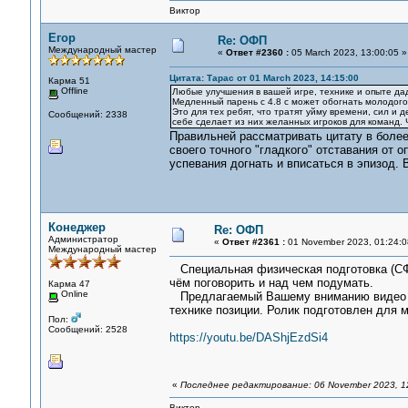
Виктор
Егор
Re: ОФП
Международный мастер
«
Ответ #2360 :
05 March 2023, 13:00:05 »
Цитата: Тарас от 01 March 2023, 14:15:00
Карма 51
Offline
Любые улучшения в вашей игре, технике и опыте даду
Медленный парень с 4.8 с может обогнать молодого 
Это для тех ребят, что тратят уйму времени, сил и д
Сообщений: 2338
себе сделает из них желанных игроков для команд. Ч
Правильней рассматривать цитату в более 
своего точного "гладкого" отставания от
успевания догнать и вписаться в эпизод. 
Конеджер
Re: ОФП
Администратор
«
Ответ #2361 :
01 November 2023, 01:24:0
Международный мастер
Специальная физическая подготовка (СФП
чём поговорить и над чем подумать.
Карма 47
Online
Предлагаемый Вашему вниманию видео р
технике позиции. Ролик подготовлен для м
Пол:
Сообщений: 2528
https://youtu.be/DAShjEzdSi4
«
Последнее редактирование: 06 November 2023, 1
Виктор