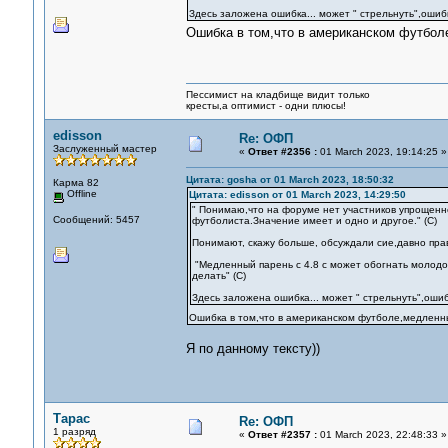
Здесь заложена ошибка... может " стрельнуть",ошибк
Ошибка в том,что в американском футбол
Пессимист на кладбище видит только
кресты,а оптимист - одни плюсы!
edisson
Re: ОФП
Заслуженный мастер
«
Ответ #2356 :
01 March 2023, 19:14:25 »
Цитата: gosha от 01 March 2023, 18:50:32
Карма 82
Offline
Цитата: edisson от 01 March 2023, 14:29:50
" Понимаю,что на форуме нет участников упрощенн
Сообщений: 5457
футболиста.Значение имеет и одно и другое." (С)
Понимают, скажу больше, обсуждали сие,давно пра
"Медленный парень с 4.8 с может обогнать молодого
делать" (С)
Здесь заложена ошибка... может " стрельнуть",ошибк
Ошибка в том,что в американском футболе,медленны
Я по данному тексту))
Тарас
Re: ОФП
1 разряд
«
Ответ #2357 :
01 March 2023, 22:48:33 »