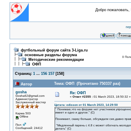
Добро пожаловать,
пер
футбольный форум сайта 3-Liga.ru
основные разделы форума
0 Пол
Методические рекомендации
ОФП
Страниц:
1
...
156
157
[
158
]
Тема: ОФП (Прочитано 750337 раз)
Автор
gosha
Re: ОФП
Gosha62@gmail.com
«
Ответ #2355 :
01 March 2023, 18:50:32 »
Администратор
Заслуженный мастер
Цитата: edisson от 01 March 2023, 14:29:50
" Понимаю,что на форуме нет участников упрощенн
имеет и одно и другое." (С)
Карма 503
Offline
Понимают, скажу больше, обсуждали сие,давно прав
Пол:
"Медленный парень с 4.8 с может обогнать молодого
Сообщений: 24412
делать" (С)