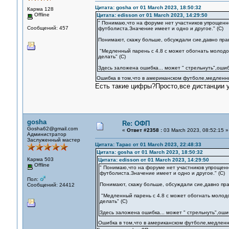
Цитата: gosha от 01 March 2023, 18:50:32
Карма 128
Offline
Цитата: edisson от 01 March 2023, 14:29:50
" Понимаю,что на форуме нет участников упрощенн
Сообщений: 457
футболиста.Значение имеет и одно и другое." (С)
Понимают, скажу больше, обсуждали сие,давно пра
"Медленный парень с 4.8 с может обогнать молодого
делать" (С)
Здесь заложена ошибка... может " стрельнуть",ошибк
Ошибка в том,что в американском футболе,медленны
Есть такие цифры?Просто,все дистанции у
gosha
Re: ОФП
Gosha62@gmail.com
«
Ответ #2358 :
03 March 2023, 08:52:15 »
Администратор
Заслуженный мастер
Цитата: Тарас от 01 March 2023, 22:48:33
Цитата: gosha от 01 March 2023, 18:50:32
Карма 503
Цитата: edisson от 01 March 2023, 14:29:50
Offline
" Понимаю,что на форуме нет участников упрощенн
футболиста.Значение имеет и одно и другое." (С)
Пол:
Понимают, скажу больше, обсуждали сие,давно пра
Сообщений: 24412
"Медленный парень с 4.8 с может обогнать молодог
делать" (С)
Здесь заложена ошибка... может " стрельнуть",ошиб
Ошибка в том,что в американском футболе,медленн