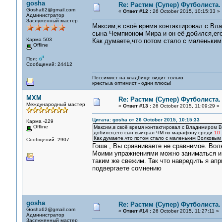
gosha
Re: Растим (Супер) Футболиста.
Gosha62@gmail.com
«
Ответ #12 :
26 October 2015, 10:15:33 »
Администратор
Заслуженный мастер
Максим,в своё время контактировал с Вл
сына Чемпионом Мира и он её добился,ег
Карма 503
Как думаете,что потом стало с маленьки
Offline
Пол:
Сообщений: 24412
Пессимист на кладбище видит только
кресты,а оптимист - одни плюсы!
MXM
Re: Растим (Супер) Футболиста.
Международный мастер
«
Ответ #13 :
26 October 2015, 11:09:29 »
Цитата: gosha от 26 October 2015, 10:15:33
Карма -229
Offline
Максим,в своё время контактировал с Владимиром В
добился,его сын выиграл ЧМ по марафону среди
10 
Как думаете,что потом стало с маленьким Волковым
Сообщений: 2907
Гоша , Вы сравниваете не сравнимое. Волк
Моими упражнениями можно заниматься и п
таким же свежим. Так что навредить я апр
подвергаете сомнению
gosha
Re: Растим (Супер) Футболиста.
Gosha62@gmail.com
«
Ответ #14 :
26 October 2015, 11:27:11 »
Администратор
Заслуженный мастер