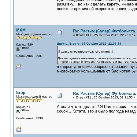
разбивку... но как сделать карету, ничего
носить с приличной скоростью своих выд
MXM
Re: Растим (Супер) Футболиста.
Международный мастер
«
Ответ #10 :
25 October 2015, 22:26:57 »
Цитата: Егор от 25 October 2015, 22:07:44
Карма -229
Offline
И здесь я противоположного мнения!
Сообщений: 2907
Для овладения многими новыми умениями можно испол
ничего не зная о колесе? Хотя можно и на носилках
я открыт для самосовершенствования путе
многократно услышанные от Вас хотел бы 
Егор
Re: Растим (Супер) Футболиста.
Международный мастер
«
Ответ #11 :
26 October 2015, 01:31:55 »
А если что-то делать? Я Вам говорил, что
Карма 51
Offline
собой... Кстати, это и было полгода назад 
Сообщений: 2338