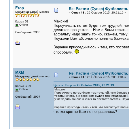
Егор
Re: Растим (Супер) Футболиста.
Международный мастер
«
Ответ #3 :
25 October 2015, 20:21:19 »
Максим!
Карма 51
Offline
Переучивать потом будет тем трудней, че
десятков процентов.. Нам с Вами терять 
Сообщений: 2338
асфальту надо знать точно, скажем, тому 
Неужели Вам абсолютно понятна биомеха
Заранее присоединяюсь к тем, кто посове
способами.
MXM
Re: Растим (Супер) Футболиста.
Международный мастер
«
Ответ #4 :
25 October 2015, 20:31:34 »
Цитата: Егор от 25 October 2015, 20:21:19
Карма -229
Offline
Максим!
Переучивать потом будет тем трудней, чем больше в
терять нечего, а с ребенком будьте повнимательней
Сообщений: 2907
учит ходить заново в каких-то обстоятельствах. Н
Заранее присоединяюсь к тем, кто посоветует больш
что конкретно Вам не понравилось?