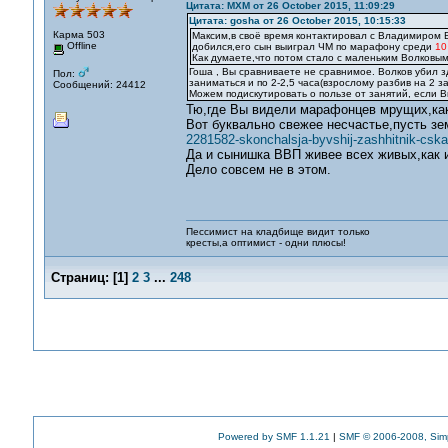
Цитата: MXM от 26 October 2015, 11:09:29
Цитата: gosha от 26 October 2015, 10:15:33
Карма 503
Максим,в своё время контактировал с Владимиром 
Offline
добился,его сын выиграл ЧМ по марафону среди
10
Как думаете,что потом стало с маленьким Волковым
Гоша , Вы сравниваете не сравнимое. Волков убил з
Пол:
заниматься и по 2-2,5 часа(взрослому разбив на 2 з
Сообщений: 24412
Можем подискутировать о пользе от занятий, если 
Тю,где Вы видели марафонцев мрущих,ка
Вот буквально свежее несчастье,пусть з
2281582-skonchalsja-byvshij-zashhitnik-cska
Да и сынишка ВВП живее всех живых,как 
Дело совсем не в этом.
Пессимист на кладбище видит только
кресты,а оптимист - одни плюсы!
Страниц:
[
1
]
2
3
...
248
Powered by SMF 1.1.21
|
SMF © 2006-2008, Sim