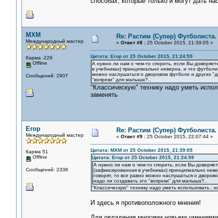
способах, которые только и могут дать на
MXM
Re: Растим (Супер) Футболиста.
Международный мастер
«
Ответ #8 :
25 October 2015, 21:39:05 »
Цитата: Егор от 25 October 2015, 21:24:59
Карма -229
Offline
А нужно ли нам о чем-то спорить, если Вы доверяет
в учебниках) принципиально неверна, и что футболис
можно наслушаться о дворовом футболе и других "ди
Сообщений: 2907
"вопреки" для малыша?..
"Классическую" технику надо уметь исполь
заменять
Егор
Re: Растим (Супер) Футболиста.
Международный мастер
«
Ответ #9 :
25 October 2015, 22:07:44 »
Цитата: MXM от 25 October 2015, 21:39:05
Карма 51
Offline
Цитата: Егор от 25 October 2015, 21:24:59
А нужно ли нам о чем-то спорить, если Вы доверяет
Сообщений: 2338
(зафиксированная в учебниках) принципиально невер
говорят, то все равно можно наслушаться о дворово
надо ли создавать это "вопреки" для малыша?..
"Классическую" технику надо уметь использовать , н
И здесь я противоположного мнения!
Для овладения многими новыми умениями 