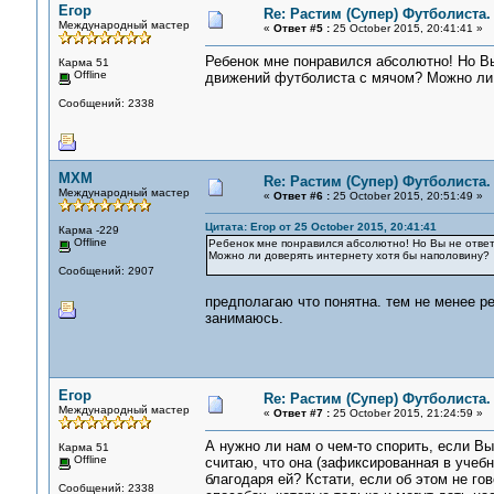
Егор
Re: Растим (Супер) Футболиста.
Международный мастер
«
Ответ #5 :
25 October 2015, 20:41:41 »
Ребенок мне понравился абсолютно! Но Вы
Карма 51
Offline
движений футболиста с мячом? Можно ли 
Сообщений: 2338
MXM
Re: Растим (Супер) Футболиста.
Международный мастер
«
Ответ #6 :
25 October 2015, 20:51:49 »
Цитата: Егор от 25 October 2015, 20:41:41
Карма -229
Offline
Ребенок мне понравился абсолютно! Но Вы не отве
Можно ли доверять интернету хотя бы наполовину?
Сообщений: 2907
предполагаю что понятна. тем не менее ре
занимаюсь.
Егор
Re: Растим (Супер) Футболиста.
Международный мастер
«
Ответ #7 :
25 October 2015, 21:24:59 »
А нужно ли нам о чем-то спорить, если Вы
Карма 51
Offline
считаю, что она (зафиксированная в учебн
благодаря ей? Кстати, если об этом не го
Сообщений: 2338