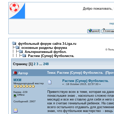
Добро пожаловать,
пер
футбольный форум сайта 3-Liga.ru
основные разделы форума
0 Поль
Альтернативный футбол.
Растим (Супер) Футболиста.
Страниц:
[
1
]
2
3
...
248
Тема: Растим (Супер) Футболиста. (Проч
Автор
MXM
Растим (Супер) Футболиста.
Международный мастер
«
:
18 October 2015, 22:57:33 »
Приветствую всех в теме, которая на данн
Карма -229
Offline
понаслышке знаю , насколько сложно плани
месяца) и все же ставлю для себя и него с
Сообщений: 2907
как я считаю гениальный ребенок. На сам
всего остального отдавать для достижени
знаю, что футбольное мастерство - вещь н