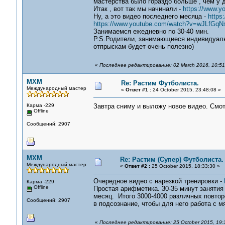
мастерства было гораздо больше , чем у д
Итак , вот так мы начинали -
https://www.
Ну, а это видео последнего месяца -
https
https://www.youtube.com/watch?v=wJLfGq
Занимаемся ежедневно по 30-40 мин.
P.S.Родители, занимающиеся индивидуаль
отпрыскам будет очень полезно)
«
Последнее редактирование: 02 March 2016, 10:51
MXM
Re: Растим Футболиста.
Международный мастер
«
Ответ #1 :
24 October 2015, 23:48:08 »
Карма -229
Завтра сниму и выложу новое видео. Смот
Offline
Сообщений: 2907
MXM
Re: Растим (Супер) Футболиста.
Международный мастер
«
Ответ #2 :
25 October 2015, 18:33:30 »
Очередное видео с нарезкой тренировки -
Карма -229
Offline
Простая арифметика. 30-35 минут занятия
месяц. Итого 3000-4000 различных повторе
Сообщений: 2907
в подсознание, чтобы для него работа с м
«
Последнее редактирование: 25 October 2015, 19