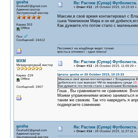
gosha
Re: Растим (Супер) Футболиста.
Gosha62@gmail.com
«
Ответ #12 :
26 October 2015, 10:15:33 »
Администратор
Заслуженный мастер
Максим,в своё время контактировал с Вл
сына Чемпионом Мира и он её добился,ег
Карма 503
Как думаете,что потом стало с маленьки
Offline
Пол:
Сообщений: 24412
Пессимист на кладбище видит только
кресты,а оптимист - одни плюсы!
MXM
Re: Растим (Супер) Футболиста.
Международный мастер
«
Ответ #13 :
26 October 2015, 11:09:29 »
Цитата: gosha от 26 October 2015, 10:15:33
Карма -229
Offline
Максим,в своё время контактировал с Владимиром В
добился,его сын выиграл ЧМ по марафону среди
10 
Как думаете,что потом стало с маленьким Волковым
Сообщений: 2907
Гоша , Вы сравниваете не сравнимое. Волк
Моими упражнениями можно заниматься и п
таким же свежим. Так что навредить я апр
подвергаете сомнению
gosha
Re: Растим (Супер) Футболиста.
Gosha62@gmail.com
«
Ответ #14 :
26 October 2015, 11:27:11 »
Администратор
Заслуженный мастер