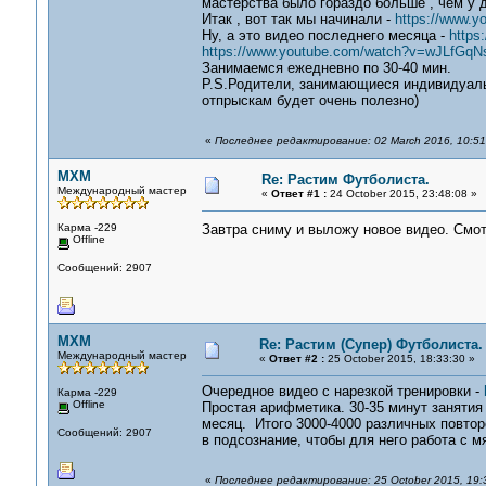
мастерства было гораздо больше , чем у д
Итак , вот так мы начинали -
https://www.
Ну, а это видео последнего месяца -
https
https://www.youtube.com/watch?v=wJLfGq
Занимаемся ежедневно по 30-40 мин.
P.S.Родители, занимающиеся индивидуаль
отпрыскам будет очень полезно)
«
Последнее редактирование: 02 March 2016, 10:51
MXM
Re: Растим Футболиста.
Международный мастер
«
Ответ #1 :
24 October 2015, 23:48:08 »
Карма -229
Завтра сниму и выложу новое видео. Смот
Offline
Сообщений: 2907
MXM
Re: Растим (Супер) Футболиста.
Международный мастер
«
Ответ #2 :
25 October 2015, 18:33:30 »
Очередное видео с нарезкой тренировки -
Карма -229
Offline
Простая арифметика. 30-35 минут занятия
месяц. Итого 3000-4000 различных повторе
Сообщений: 2907
в подсознание, чтобы для него работа с м
«
Последнее редактирование: 25 October 2015, 19