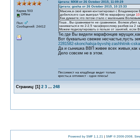
Цитата: MXM от 26 October 2015, 11:09:29
Цитата: gosha от 26 October 2015, 10:15:33
Карма 503
Максим,в своё время контактировал с Владимиром 
Offline
добился,его сын выиграл ЧМ по марафону среди
10
Как думаете,что потом стало с маленьким Волковым
Гоша , Вы сравниваете не сравнимое. Волков убил з
Пол:
заниматься и по 2-2,5 часа(взрослому разбив на 2 з
Сообщений: 24412
Можем подискутировать о пользе от занятий, если 
Тю,где Вы видели марафонцев мрущих,ка
Вот буквально свежее несчастье,пусть з
2281582-skonchalsja-byvshij-zashhitnik-cska
Да и сынишка ВВП живее всех живых,как 
Дело совсем не в этом.
Пессимист на кладбище видит только
кресты,а оптимист - одни плюсы!
Страниц:
[
1
]
2
3
...
248
Powered by SMF 1.1.21
|
SMF © 2006-2008, Sim