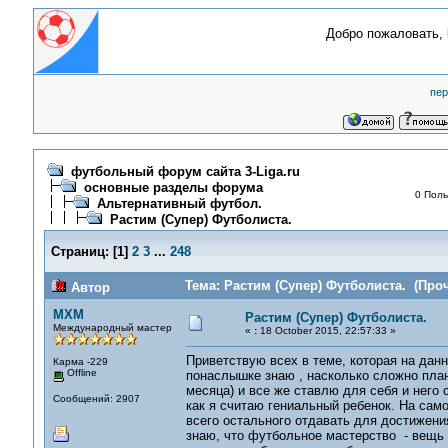
Добро пожаловать,
пер
футбольный форум сайта 3-Liga.ru
основные разделы форума
0 Поль
Альтернативный футбол.
Растим (Супер) Футболиста.
Страниц:
[
1
]
2
3
...
248
Тема: Растим (Супер) Футболиста. (Проч
Автор
MXM
Растим (Супер) Футболиста.
Международный мастер
«
:
18 October 2015, 22:57:33 »
Приветствую всех в теме, которая на данн
Карма -229
Offline
понаслышке знаю , насколько сложно плани
месяца) и все же ставлю для себя и него с
Сообщений: 2907
как я считаю гениальный ребенок. На сам
всего остального отдавать для достижени
знаю, что футбольное мастерство - вещь н