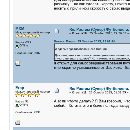
разбивку... но как сделать карету, ничего
носить с приличной скоростью своих выд
MXM
Re: Растим (Супер) Футболиста.
Международный мастер
«
Ответ #10 :
25 October 2015, 22:26:57 »
Цитата: Егор от 25 October 2015, 22:07:44
Карма -229
Offline
И здесь я противоположного мнения!
Сообщений: 2907
Для овладения многими новыми умениями можно испол
ничего не зная о колесе? Хотя можно и на носилках
я открыт для самосовершенствования путе
многократно услышанные от Вас хотел бы 
Егор
Re: Растим (Супер) Футболиста.
Международный мастер
«
Ответ #11 :
26 October 2015, 01:31:55 »
А если что-то делать? Я Вам говорил, что
Карма 51
Offline
собой... Кстати, это и было полгода назад 
Сообщений: 2338