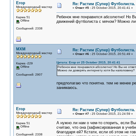
Егор
Re: Растим (Супер) Футболиста.
Международный мастер
«
Ответ #5 :
25 October 2015, 20:41:41 »
Ребенок мне понравился абсолютно! Но Вы
Карма 51
Offline
движений футболиста с мячом? Можно ли 
Сообщений: 2338
MXM
Re: Растим (Супер) Футболиста.
Международный мастер
«
Ответ #6 :
25 October 2015, 20:51:49 »
Цитата: Егор от 25 October 2015, 20:41:41
Карма -229
Offline
Ребенок мне понравился абсолютно! Но Вы не отве
Можно ли доверять интернету хотя бы наполовину?
Сообщений: 2907
предполагаю что понятна. тем не менее ре
занимаюсь.
Егор
Re: Растим (Супер) Футболиста.
Международный мастер
«
Ответ #7 :
25 October 2015, 21:24:59 »
А нужно ли нам о чем-то спорить, если Вы
Карма 51
Offline
считаю, что она (зафиксированная в учебн
благодаря ей? Кстати, если об этом не го
Сообщений: 2338