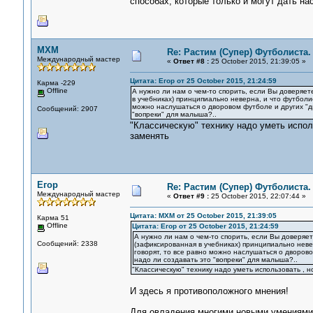
способах, которые только и могут дать на
MXM
Re: Растим (Супер) Футболиста.
Международный мастер
«
Ответ #8 :
25 October 2015, 21:39:05 »
Цитата: Егор от 25 October 2015, 21:24:59
Карма -229
Offline
А нужно ли нам о чем-то спорить, если Вы доверяет
в учебниках) принципиально неверна, и что футболис
можно наслушаться о дворовом футболе и других "ди
Сообщений: 2907
"вопреки" для малыша?..
"Классическую" технику надо уметь исполь
заменять
Егор
Re: Растим (Супер) Футболиста.
Международный мастер
«
Ответ #9 :
25 October 2015, 22:07:44 »
Цитата: MXM от 25 October 2015, 21:39:05
Карма 51
Offline
Цитата: Егор от 25 October 2015, 21:24:59
А нужно ли нам о чем-то спорить, если Вы доверяет
Сообщений: 2338
(зафиксированная в учебниках) принципиально невер
говорят, то все равно можно наслушаться о дворово
надо ли создавать это "вопреки" для малыша?..
"Классическую" технику надо уметь использовать , н
И здесь я противоположного мнения!
Для овладения многими новыми умениями 