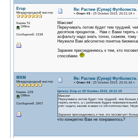
Егор
Re: Растим (Супер) Футболиста.
Международный мастер
«
Ответ #3 :
25 October 2015, 20:21:19 »
Максим!
Карма 51
Offline
Переучивать потом будет тем трудней, че
десятков процентов.. Нам с Вами терять 
Сообщений: 2338
асфальту надо знать точно, скажем, тому 
Неужели Вам абсолютно понятна биомеха
Заранее присоединяюсь к тем, кто посове
способами.
MXM
Re: Растим (Супер) Футболиста.
Международный мастер
«
Ответ #4 :
25 October 2015, 20:31:34 »
Цитата: Егор от 25 October 2015, 20:21:19
Карма -229
Offline
Максим!
Переучивать потом будет тем трудней, чем больше в
терять нечего, а с ребенком будьте повнимательней
Сообщений: 2907
учит ходить заново в каких-то обстоятельствах. Н
Заранее присоединяюсь к тем, кто посоветует больш
что конкретно Вам не понравилось?