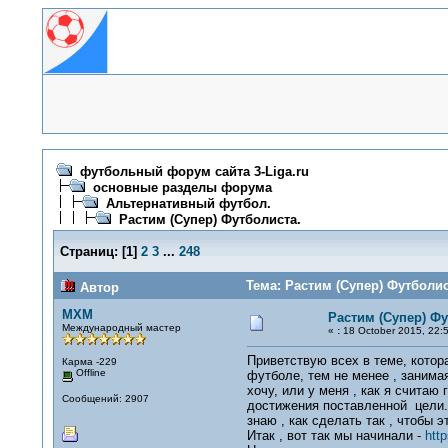
футбольный форум сайта 3-Liga.ru
основные разделы форума
Альтернативный футбол.
Растим (Супер) Футболиста.
Страниц:
[
1
]
2
3
...
248
Тема: Растим (Супер) Футболис
Автор
MXM
Растим (Супер) Фу
Международный мастер
«
:
18 October 2015, 22:5
Приветствую всех в теме, котор
Карма -229
Offline
футболе, тем не менее , занимая
хочу, или у меня , как я счита
Сообщений: 2907
достижения поставленной цели. 
знаю , как сделать так , чтобы 
Итак , вот так мы начинали -
htt