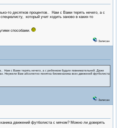
ко-то десятков процентов.. Нам с Вами терять нечего, а с
специалисту, который учит ходить заново в каких-то
ругими способами.
Записан
в.. Нам с Вами терять нечего, а с ребенком будьте повнимательней. Даже
ствах. Неужели Вам абсолютно понятна биомеханика всех движений футболиста
Записан
механика движений футболиста с мячом? Можно ли доверять