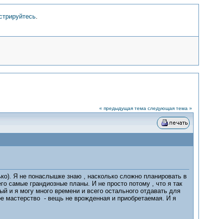
стрируйтесь
.
« предыдущая тема
следующая тема »
ько). Я не понаслышке знаю , насколько сложно планировать в
го самые грандиозные планы. И не просто потому , что я так
ый и я могу много времени и всего остального отдавать для
ое мастерство - вещь не врожденная и приобретаемая. И я