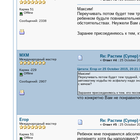
Максим!
Карма 51
Offline
Переучивать потом будет тем тр
ребенком будьте повнимательней
Сообщений: 2338
обстоятельствах. Неужели Вам 
Заранее присоединяюсь к тем, к
MXM
Re: Растим (Супер)
Международный мастер
«
Ответ #4 :
25 October 20
Цитата: Егор от 25 October 2015, 20:21:
Карма -229
Offline
Максим!
Переучивать потом будет тем трудней, 
автоматику ходьбы по асфальту надо зн
Сообщений: 2907
с мячом?
Заранее присоединяюсь к тем, кто посо
что конкретно Вам не понравило
Егор
Re: Растим (Супер)
Международный мастер
«
Ответ #5 :
25 October 20
Ребенок мне понравился абсолю
Карма 51
Offline
интернету хотя бы наполовину?