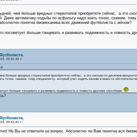
удней, чем больше вредных стереотипов приобретете сейчас, а это сколь
. Даже автоматику ходьбы по асфальту надо знать точно, скажем, тому 
абсолютно понятна биомеханика всех движений футболиста с мячом?
то посоветует больше танцевать и развивать подвижность и ловкость д
 Футболиста.
15, 20:31:34 »
19
чем больше вредных стереотипов приобретете сейчас, а это сколько-то десятков проценто
ать точно, скажем, тому специалисту, который учит ходить заново в каких-то обстоятель
ветует больше танцевать и развивать подвижность и ловкость другими способами.
сь?
 Футболиста.
15, 20:41:41 »
тно! Но Вы не ответили на вопрос. Абсолютно ли Вам понятна вся био