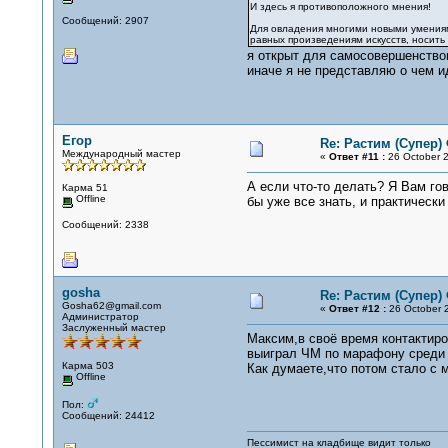
И здесь я противоположного мнения!
Сообщений: 2907
Для овладения многими новыми умениями 
равных произведениям искусств, носить
я открыт для самосовершенствов
иначе я не представляю о чем и
Егор
Re: Растим (Супер)
Международный мастер
«
Ответ #11 :
26 October 2
А если что-то делать? Я Вам гов
Карма 51
Offline
бы уже все знать, и практически 
Сообщений: 2338
gosha
Re: Растим (Супер)
Gosha62@gmail.com
«
Ответ #12 :
26 October 2
Администратор
Заслуженный мастер
Максим,в своё время контактир
выиграл ЧМ по марафону сред
Карма 503
Как думаете,что потом стало с
Offline
Пол:
Сообщений: 24412
Пессимист на кладбище видит только