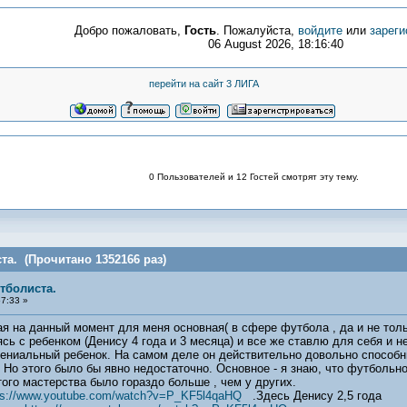
Добро пожаловать,
Гость
. Пожалуйста,
войдите
или
зареги
06 August 2026, 18:16:40
перейти на сайт 3 ЛИГА
0 Пользователей и 12 Гостей смотрят эту тему.
та. (Прочитано 1352166 раз)
тболиста.
7:33 »
ая на данный момент для меня основная( в сфере футбола , да и не тол
сь с ребенком (Денису 4 года и 3 месяца) и все же ставлю для себя и не
ю гениальный ребенок. На самом деле он действительно довольно способн
Но этого было бы явно недостаточно. Основное - я знаю, что футбольн
этого мастерства было гораздо больше , чем у других.
ps://www.youtube.com/watch?v=P_KF5l4qaHQ
.Здесь Денису 2,5 года