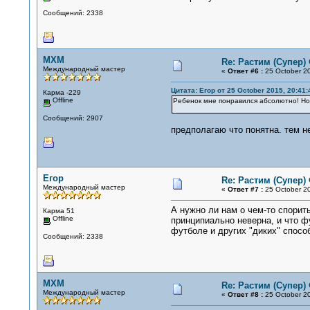
Сообщений: 2338
MXM
Re: Растим (Супер)
Международный мастер
«
Ответ #6 :
25 October 20
Цитата: Егор от 25 October 2015, 20:41:
Карма -229
Offline
Ребенок мне понравился абсолютно! Но
Сообщений: 2907
предполагаю что понятна. тем н
Егор
Re: Растим (Супер)
Международный мастер
«
Ответ #7 :
25 October 20
А нужно ли нам о чем-то спорит
Карма 51
Offline
принципиально неверна, и что ф
футболе и других "диких" спосо
Сообщений: 2338
MXM
Re: Растим (Супер)
Международный мастер
«
Ответ #8 :
25 October 20