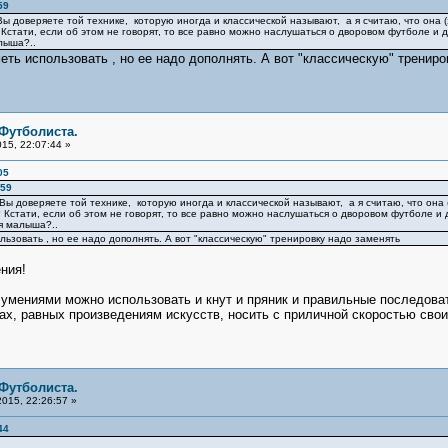
59
 Вы доверяете той технике, которую иногда и классической называют, а я считаю, что она
 Кстати, если об этом не говорят, то все равно можно наслушаться о дворовом футболе и д
лыша?..
еть использовать , но ее надо дополнять. А вот "классическую" трениро
 Футболиста.
15, 22:07:44 »
05
:59
 Вы доверяете той технике, которую иногда и классической называют, а я считаю, что он
? Кстати, если об этом не говорят, то все равно можно наслушаться о дворовом футболе и д
ля малыша?..
льзовать , но ее надо дополнять. А вот "классическую" тренировку надо заменять
ния!
мениями можно использовать и кнут и пряник и правильные последователь
ах, равных произведениям искусств, носить с приличной скоростью св
 Футболиста.
015, 22:26:57 »
44