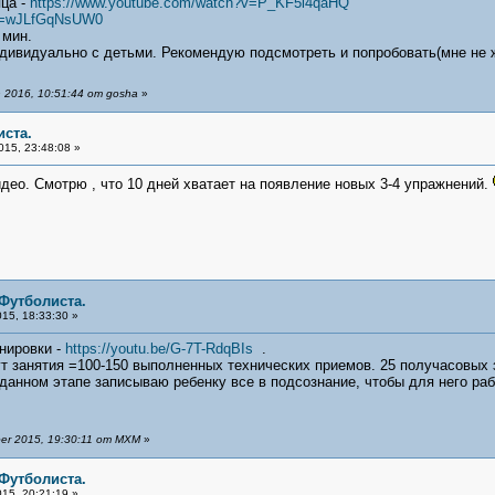
яца -
https://www.youtube.com/watch?v=P_KF5l4qaHQ
?v=wJLfGqNsUW0
 мин.
дивидуально с детьми. Рекомендую подсмотреть и попробовать(мне не 
2016, 10:51:44 от gosha
»
иста.
015, 23:48:08 »
део. Смотрю , что 10 дней хватает на появление новых 3-4 упражнений.
 Футболиста.
15, 18:33:30 »
нировки -
https://youtu.be/G-7T-RdqBIs
.
т занятия =100-150 выполненных технических приемов. 25 получасовых 
а данном этапе записываю ребенку все в подсознание, чтобы для него ра
er 2015, 19:30:11 от MXM
»
 Футболиста.
15, 20:21:19 »