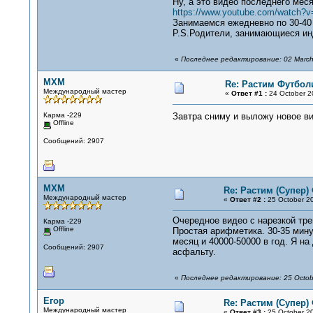
Ну, а это видео последнего мес
https://www.youtube.com/watch
Занимаемся ежедневно по 30-40
P.S.Родители, занимающиеся ин
«
Последнее редактирование: 02 March 
MXM
Re: Растим Футбол
Международный мастер
«
Ответ #1 :
24 October 2
Карма -229
Завтра сниму и выложу новое ви
Offline
Сообщений: 2907
MXM
Re: Растим (Супер)
Международный мастер
«
Ответ #2 :
25 October 20
Очередное видео с нарезкой тре
Карма -229
Offline
Простая арифметика. 30-35 мину
месяц и 40000-50000 в год. Я н
Сообщений: 2907
асфальту.
«
Последнее редактирование: 25 Octob
Егор
Re: Растим (Супер)
Международный мастер
«
Ответ #3 :
25 October 20