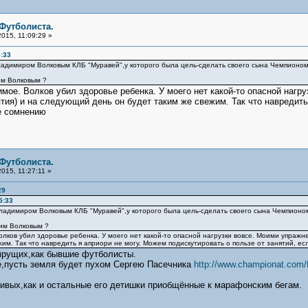
 Футболиста.
015, 11:09:29 »
:33
Владимиром Волковым КЛБ "Муравей",у которого была цель-сделать своего сына Чемпионо
им Волковым ?
имое. Волков убил здоровье ребенка. У моего нет какой-то опасной нагр
ятия) и на следующий день он будет таким же свежим. Так что навредить
е сомнению
 Футболиста.
015, 11:27:11 »
29
5:33
Владимиром Волковым КЛБ "Муравей",у которого была цель-сделать своего сына Чемпионо
ким Волковым ?
лков убил здоровье ребенка. У моего нет какой-то опасной нагрузки вовсе. Моими упражне
им. Так что навредить я априори не могу. Можем подискутировать о пользе от занятий, е
мрущих,как бывшие футболисты.
е,пусть земля будет пухом Сергею Пасечника
http://www.championat.com/f
ивых,как и остальные его детишки приобщённые к марафонским бегам.