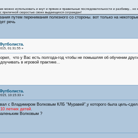
можно использовать и кнут и пряник и правильные последовательности и разбивку... но ка
 с приличной скоростью своих выдающихся сограждан!
ания путем перенимания полезного со стороны. вот только на некоторы
дет речь
 Футболиста.
015, 01:31:55 »
орил, что у Вас есть полгода-год чтобы не помышляя об обучении других
доучивать в игровой практике...
 Футболиста.
015, 10:15:33 »
овал с Владимиром Волковым КЛБ "Муравей",у которого была цель-сдела
и
10 летних детей
.
 маленьким Волковым ?