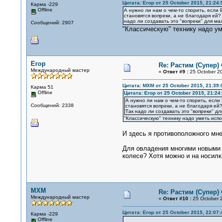
Цитата: Егор от 25 October 2015, 21:24:
Карма -229
Offline
А нужно ли нам о чем-то спорить, если
становятся вопреки, а не благодаря ей?
надо ли создавать это "вопреки" для ма
Сообщений: 2907
"Классическую" технику надо ум
Егор
Re: Растим (Супер)
Международный мастер
«
Ответ #9 :
25 October 20
Цитата: MXM от 25 October 2015, 21:39:
Карма 51
Offline
Цитата: Егор от 25 October 2015, 21:24
А нужно ли нам о чем-то спорить, если
Сообщений: 2338
становятся вопреки, а не благодаря ей
Так надо ли создавать это "вопреки" д
"Классическую" технику надо уметь испо
И здесь я противоположного мне
Для овладения многими новыми у
колесе? Хотя можно и на носилк
MXM
Re: Растим (Супер)
Международный мастер
«
Ответ #10 :
25 October 2
Цитата: Егор от 25 October 2015, 22:07:
Карма -229
Offline