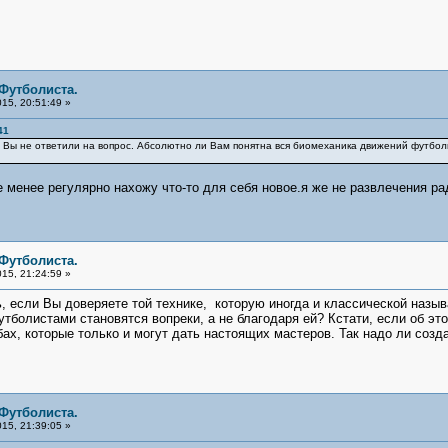
 Футболиста.
15, 20:51:49 »
41
 Вы не ответили на вопрос. Абсолютно ли Вам понятна вся биомеханика движений футбол
е менее регулярно нахожу что-то для себя новое.я же не развлечения р
 Футболиста.
15, 21:24:59 »
ь, если Вы доверяете той технике, которую иногда и классической назыв
утболистами становятся вопреки, а не благодаря ей? Кстати, если об эт
бах, которые только и могут дать настоящих мастеров. Так надо ли созд
 Футболиста.
15, 21:39:05 »