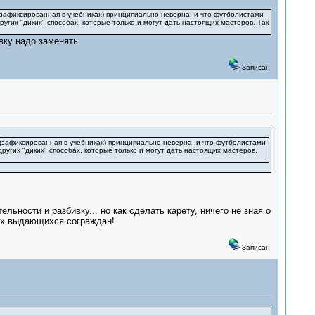
 (зафиксированная в учебниках) принципиально неверна, и что футболистами
ругих "диких" способах, которые только и могут дать настоящих мастеров. Так
вку надо заменять
Записан
а (зафиксированная в учебниках) принципиально неверна, и что футболистами
ругих "диких" способах, которые только и могут дать настоящих мастеров.
ности и разбивку... но как сделать карету, ничего не зная о
оих выдающихся сограждан!
Записан