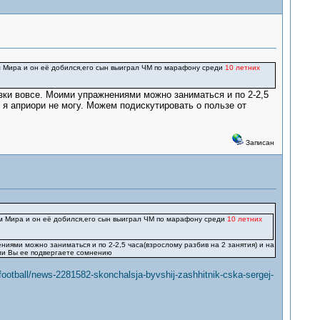
м Мира и он её добился,его сын выиграл ЧМ по марафону среди
10 летних
узки вовсе. Моими упражнениями можно заниматься и по 2-2,5
 я априори не могу. Можем подискутировать о пользе от
Записан
м Мира и он её добился,его сын выиграл ЧМ по марафону среди
10 летних
ниями можно заниматься и по 2-2,5 часа(взрослому разбив на 2 занятия) и на
сли Вы ее подвергаете сомнению
ootball/news-2281582-skonchalsja-byvshij-zashhitnik-cska-sergej-