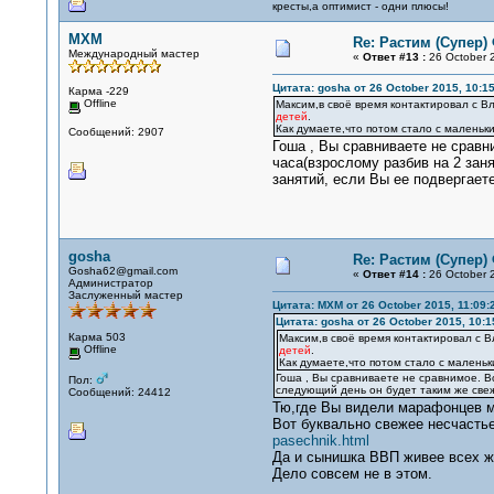
кресты,а оптимист - одни плюсы!
MXM
Re: Растим (Супер)
Международный мастер
«
Ответ #13 :
26 October 2
Цитата: gosha от 26 October 2015, 10:15
Карма -229
Offline
Максим,в своё время контактировал с 
детей
.
Как думаете,что потом стало с маленьк
Сообщений: 2907
Гоша , Вы сравниваете не сравн
часа(взрослому разбив на 2 зан
занятий, если Вы ее подвергает
gosha
Re: Растим (Супер)
Gosha62@gmail.com
«
Ответ #14 :
26 October 2
Администратор
Заслуженный мастер
Цитата: MXM от 26 October 2015, 11:09:
Цитата: gosha от 26 October 2015, 10:1
Карма 503
Максим,в своё время контактировал с 
Offline
детей
.
Как думаете,что потом стало с малень
Гоша , Вы сравниваете не сравнимое. Во
Пол:
следующий день он будет таким же свеж
Сообщений: 24412
Тю,где Вы видели марафонцев 
Вот буквально свежее несчасть
pasechnik.html
Да и сынишка ВВП живее всех ж
Дело совсем не в этом.