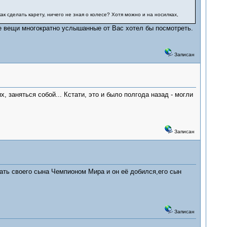
к сделать карету, ничего не зная о колесе? Хотя можно и на носилках,
е вещи многократно услышанные от Вас хотел бы посмотреть.
Записан
, заняться собой... Кстати, это и было полгода назад - могли
Записан
ть своего сына Чемпионом Мира и он её добился,его сын
Записан