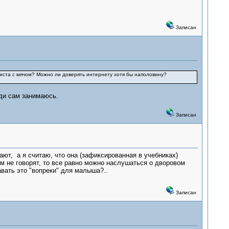
Записан
иста с мячом? Можно ли доверять интернету хотя бы наполовину?
ади сам занимаюсь.
Записан
ают, а я считаю, что она (зафиксированная в учебниках)
ом не говорят, то все равно можно наслушаться о дворовом
авать это "вопреки" для малыша?..
Записан