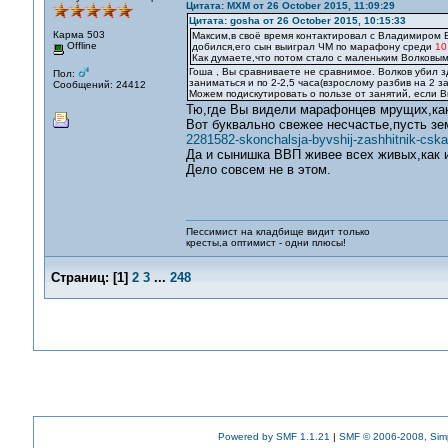
Цитата: MXM от 26 October 2015, 11:09:29
Цитата: gosha от 26 October 2015, 10:15:33
Карма 503
Максим,в своё время контактировал с Владимиром 
Offline
добился,его сын выиграл ЧМ по марафону среди
10
Как думаете,что потом стало с маленьким Волковым
Гоша , Вы сравниваете не сравнимое. Волков убил з
Пол:
заниматься и по 2-2,5 часа(взрослому разбив на 2 з
Сообщений: 24412
Можем подискутировать о пользе от занятий, если 
Тю,где Вы видели марафонцев мрущих,ка
Вот буквально свежее несчастье,пусть з
2281582-skonchalsja-byvshij-zashhitnik-cska
Да и сынишка ВВП живее всех живых,как 
Дело совсем не в этом.
Пессимист на кладбище видит только
кресты,а оптимист - одни плюсы!
Страниц:
[
1
]
2
3
...
248
Powered by SMF 1.1.21
|
SMF © 2006-2008, Sim