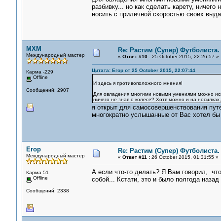
разбивку... но как сделать карету, ничего
носить с приличной скоростью своих выд
MXM
Re: Растим (Супер) Футболиста.
Международный мастер
«
Ответ #10 :
25 October 2015, 22:26:57 »
Цитата: Егор от 25 October 2015, 22:07:44
Карма -229
Offline
И здесь я противоположного мнения!
Сообщений: 2907
Для овладения многими новыми умениями можно испол
ничего не зная о колесе? Хотя можно и на носилках
я открыт для самосовершенствования путе
многократно услышанные от Вас хотел бы 
Егор
Re: Растим (Супер) Футболиста.
Международный мастер
«
Ответ #11 :
26 October 2015, 01:31:55 »
А если что-то делать? Я Вам говорил, что
Карма 51
Offline
собой... Кстати, это и было полгода назад 
Сообщений: 2338