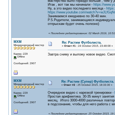
мастерства было гораздо больше , чем у д
Итак , вот так мы начинали -
https://www.
Ну, а это видео последнего месяца -
https
https://www.youtube.com/watch?v=wJLfGq
Занимаемся ежедневно по 30-40 мин.
P.S.Родители, занимающиеся индивидуаль
отпрыскам будет очень полезно)
«
Последнее редактирование: 02 March 2016, 10:51
MXM
Re: Растим Футболиста.
Международный мастер
«
Ответ #1 :
24 October 2015, 23:48:08 »
Карма -229
Завтра сниму и выложу новое видео. Смот
Offline
Сообщений: 2907
MXM
Re: Растим (Супер) Футболиста.
Международный мастер
«
Ответ #2 :
25 October 2015, 18:33:30 »
Очередное видео с нарезкой тренировки -
Карма -229
Offline
Простая арифметика. 30-35 минут занятия
месяц. Итого 3000-4000 различных повторе
Сообщений: 2907
в подсознание, чтобы для него работа с м
«
Последнее редактирование: 25 October 2015, 19