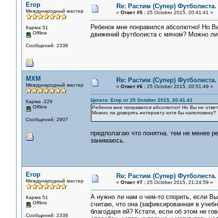
Егор
Re: Растим (Супер) Футболиста.
Международный мастер
«
Ответ #5 :
25 October 2015, 20:41:41 »
Ребенок мне понравился абсолютно! Но Вы
Карма 51
Offline
движений футболиста с мячом? Можно ли 
Сообщений: 2338
MXM
Re: Растим (Супер) Футболиста.
Международный мастер
«
Ответ #6 :
25 October 2015, 20:51:49 »
Цитата: Егор от 25 October 2015, 20:41:41
Карма -229
Offline
Ребенок мне понравился абсолютно! Но Вы не отве
Можно ли доверять интернету хотя бы наполовину?
Сообщений: 2907
предполагаю что понятна. тем не менее ре
занимаюсь.
Егор
Re: Растим (Супер) Футболиста.
Международный мастер
«
Ответ #7 :
25 October 2015, 21:24:59 »
А нужно ли нам о чем-то спорить, если Вы
Карма 51
Offline
считаю, что она (зафиксированная в учебн
благодаря ей? Кстати, если об этом не го
Сообщений: 2338