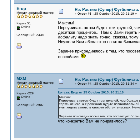
Егор
Re: Растим (Супер) Футболиста.
Международный мастер
«
Ответ #3 :
25 October 2015, 20:21:19 »
Максим!
Карма 51
Offline
Переучивать потом будет тем трудней, че
десятков процентов.. Нам с Вами терять 
Сообщений: 2338
асфальту надо знать точно, скажем, тому 
Неужели Вам абсолютно понятна биомеха
Заранее присоединяюсь к тем, кто посове
способами.
MXM
Re: Растим (Супер) Футболиста.
Международный мастер
«
Ответ #4 :
25 October 2015, 20:31:34 »
Цитата: Егор от 25 October 2015, 20:21:19
Карма -229
Offline
Максим!
Переучивать потом будет тем трудней, чем больше в
терять нечего, а с ребенком будьте повнимательней
Сообщений: 2907
учит ходить заново в каких-то обстоятельствах. Н
Заранее присоединяюсь к тем, кто посоветует больш
что конкретно Вам не понравилось?