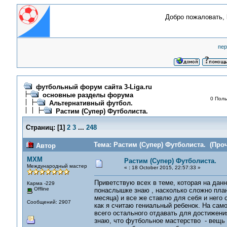
Добро пожаловать,
пер
футбольный форум сайта 3-Liga.ru
основные разделы форума
0 Поль
Альтернативный футбол.
Растим (Супер) Футболиста.
Страниц:
[
1
]
2
3
...
248
Тема: Растим (Супер) Футболиста. (Проч
Автор
MXM
Растим (Супер) Футболиста.
Международный мастер
«
:
18 October 2015, 22:57:33 »
Приветствую всех в теме, которая на данн
Карма -229
Offline
понаслышке знаю , насколько сложно плани
месяца) и все же ставлю для себя и него с
Сообщений: 2907
как я считаю гениальный ребенок. На сам
всего остального отдавать для достижени
знаю, что футбольное мастерство - вещь н