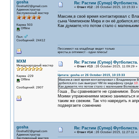
gosha
Re: Растим (Супер) Футболиста.
Gosha62@gmail.com
«
Ответ #12 :
26 October 2015, 10:15:33 »
Администратор
Заслуженный мастер
Максим,в своё время контактировал с Вл
сына Чемпионом Мира и он её добился,ег
Карма 503
Как думаете,что потом стало с маленьки
Offline
Пол:
Сообщений: 24412
Пессимист на кладбище видит только
кресты,а оптимист - одни плюсы!
MXM
Re: Растим (Супер) Футболиста.
Международный мастер
«
Ответ #13 :
26 October 2015, 11:09:29 »
Цитата: gosha от 26 October 2015, 10:15:33
Карма -229
Offline
Максим,в своё время контактировал с Владимиром В
добился,его сын выиграл ЧМ по марафону среди
10 
Как думаете,что потом стало с маленьким Волковым
Сообщений: 2907
Гоша , Вы сравниваете не сравнимое. Волк
Моими упражнениями можно заниматься и п
таким же свежим. Так что навредить я апр
подвергаете сомнению
gosha
Re: Растим (Супер) Футболиста.
Gosha62@gmail.com
«
Ответ #14 :
26 October 2015, 11:27:11 »
Администратор
Заслуженный мастер