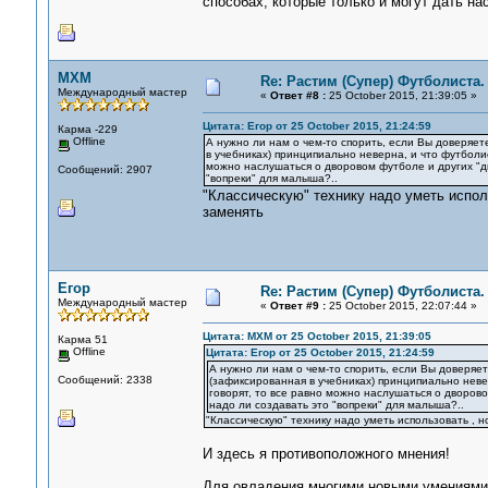
способах, которые только и могут дать на
MXM
Re: Растим (Супер) Футболиста.
Международный мастер
«
Ответ #8 :
25 October 2015, 21:39:05 »
Цитата: Егор от 25 October 2015, 21:24:59
Карма -229
Offline
А нужно ли нам о чем-то спорить, если Вы доверяет
в учебниках) принципиально неверна, и что футболис
можно наслушаться о дворовом футболе и других "ди
Сообщений: 2907
"вопреки" для малыша?..
"Классическую" технику надо уметь исполь
заменять
Егор
Re: Растим (Супер) Футболиста.
Международный мастер
«
Ответ #9 :
25 October 2015, 22:07:44 »
Цитата: MXM от 25 October 2015, 21:39:05
Карма 51
Offline
Цитата: Егор от 25 October 2015, 21:24:59
А нужно ли нам о чем-то спорить, если Вы доверяет
Сообщений: 2338
(зафиксированная в учебниках) принципиально невер
говорят, то все равно можно наслушаться о дворово
надо ли создавать это "вопреки" для малыша?..
"Классическую" технику надо уметь использовать , н
И здесь я противоположного мнения!
Для овладения многими новыми умениями 