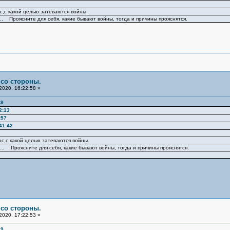
с,с какой целью затеваются войны.
.. Проясните для себя, какие бывают войны, тогда и причины прояснятся.
 со стороны.
2020, 16:22:58 »
49
2:13
:57
41:42
ос,с какой целью затеваются войны.
... Проясните для себя, какие бывают войны, тогда и причины прояснятся.
 со стороны.
2020, 17:22:53 »
49