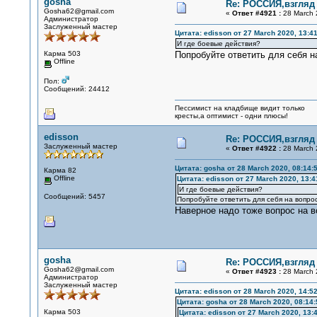
gosha
Re: РОССИЯ,взгляд
Gosha62@gmail.com
«
Ответ #4921 :
28 March 
Администратор
Заслуженный мастер
Цитата: edisson от 27 March 2020, 13:41
И где боевые действия?
Карма 503
Попробуйте ответить для себя н
Offline
Пол:
Сообщений: 24412
Пессимист на кладбище видит только
кресты,а оптимист - одни плюсы!
edisson
Re: РОССИЯ,взгляд
Заслуженный мастер
«
Ответ #4922 :
28 March 
Цитата: gosha от 28 March 2020, 08:14:
Карма 82
Offline
Цитата: edisson от 27 March 2020, 13:4
И где боевые действия?
Сообщений: 5457
Попробуйте ответить для себя на вопро
Наверное надо тоже вопрос на в
gosha
Re: РОССИЯ,взгляд
Gosha62@gmail.com
«
Ответ #4923 :
28 March 
Администратор
Заслуженный мастер
Цитата: edisson от 28 March 2020, 14:52
Цитата: gosha от 28 March 2020, 08:14:
Карма 503
Цитата: edisson от 27 March 2020, 13: