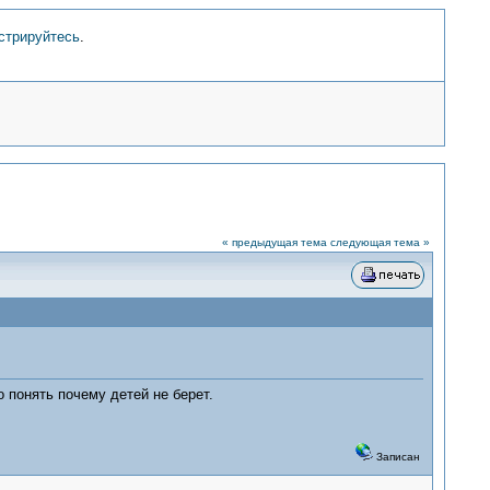
стрируйтесь
.
« предыдущая тема
следующая тема »
 понять почему детей не берет.
Записан