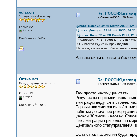
edisson
Re: РОССИЯ,взгляд
Заслуженный мастер
«
Ответ #4930 :
29 March 
Цитата: Roma72 от 29 March 2020, 12:1
Карма 82
Offline
Цитата: Допер от 29 March 2020, 06:32
Цитата: Roma72 от 28 March 2020, 21:
Сообщений: 5457
Человек из Риги говорит, что у них у
Они всегда еду сами производили.
Не знаю, я помню автобусы, электроник
Раньше сильно развито было хуто
Оптимист
Re: РОССИЯ,взгляд
Международный мастер
«
Ответ #4931 :
29 March 
Там просто некому работать...
Карма 12
Offline
Результаты переписи населения 
эмиграции ведутся в стране, на
Сообщений: 1553
Первый пик эмиграции в Латвии 
побитый до сих пор рекорд эмиг
уехали 36 тысяч человек. Совсе
Пик эмиграции пришелся на миро
Центрального статуправления, в 
Если отток населения будет про