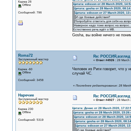
Карма 26
Цитата: edisson от 28 March 2020, 14:5
Offline
Цитата: gosha от 28 March 2020, 08:14
Сообщений: 796
Цитата: edisson от 27 March 2020, 13:
И где боевые действия?
Попробуйте ответить для себя на вопр
Наверное надо тоже вопрос на вопрос..
Естественно речь идёт о МВ.
Gosha, вы войне ничего не пони
Roma72
Re: РОССИЯ,взгляд
Заслуженный мастер
«
Ответ #4926 :
28 March 
Человек из Риги говорит, что у
Карма -60
Offline
случай ЧС.
Сообщений: 3458
«
Последнее редактирование: 28 March
Наречие
Re: РОССИЯ,взгляд
Заслуженный мастер
«
Ответ #4927 :
28 March 
Цитата: Денис от 28 March 2020, 17:22:
Карма 230
Offline
Цитата: gosha от 28 March 2020, 15:26:
Цитата: edisson от 28 March 2020, 14:
Сообщений: 5319
Цитата: gosha от 28 March 2020, 08:14
Цитата: edisson от 27 March 2020, 13
И где боевые действия?