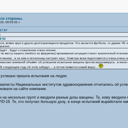
 со стороны.
20, 09:55:05 »
17:57
1
8:50
сок, всяких круп и других долгохранящихся продуктов. Что касается футбола, то думаю ЧЕ
рьезно.
удет , будут к сожалению очень плохие.
, а по месту нашего (любого из форумчан) проживания ситуация станет аналогичной италья
я паника , а за ним и потихоньку наступит хаос. Советую всем подготовится к очень-очень
канских компаний объявит об успешном испытании вакцины против коронавируса...в июне-
В следующем году об этом забудут..., а потом появится новый вирус...
 успешно прошла испытания на людях
иалисты Национальных институтов здравоохранения отчитались об успе
ковали на сайте компании.
 на несколько групп и вводили разные дозы вакцины. Те, кому вводили
ID-19. Те, кто получал большую дозу, в конце испытаний выработали н