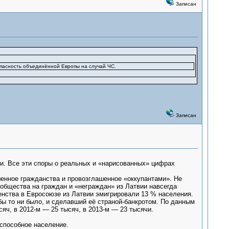
Записан
зопасность объединённой Европы на случай ЧС.
Записан
ии. Все эти споры о реальных и «нарисованных» цифрах
шенное гражданства и провозглашенное «оккупантами». Не
 общества на граждан и «неграждан» из Латвии навсегда
енства в Евросоюзе из Латвии эмигрировали 13 % населения.
бы то ни было, и сделавший её страной-банкротом. По данным
сяч, в 2012-м — 25 тысяч, в 2013-м — 23 тысячи.
оспособное население.