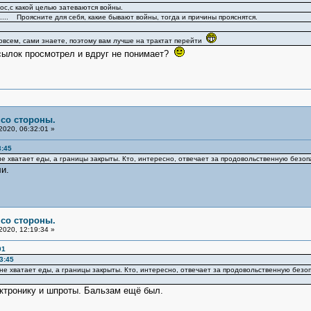
ос,с какой целью затеваются войны.
.... Проясните для себя, какие бывают войны, тогда и причины прояснятся.
овсем, сами знаете, поэтому вам лучше на трактат перейти
ссылок просмотрел и вдруг не понимает?
 со стороны.
2020, 06:32:01 »
3:45
 не хватает еды, а границы закрыты. Кто, интересно, отвечает за продовольственную без
и.
 со стороны.
2020, 12:19:34 »
01
3:45
е не хватает еды, а границы закрыты. Кто, интересно, отвечает за продовольственную без
ктронику и шпроты. Бальзам ещё был.