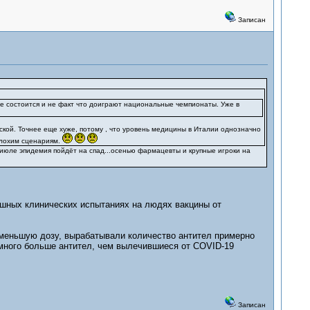
Записан
 не состоится и не факт что доиграют национальные чемпионаты. Уже в
нской. Точнее еще хуже, потому , что уровень медицины в Италии однозначно
 плохим сценариям.
июле эпидемия пойдёт на спад...осенью фармацевты и крупные игроки на
шных клинических испытаниях на людях вакцины от
 меньшую дозу, вырабатывали количество антител примерно
амного больше антител, чем вылечившиеся от COVID-19
Записан