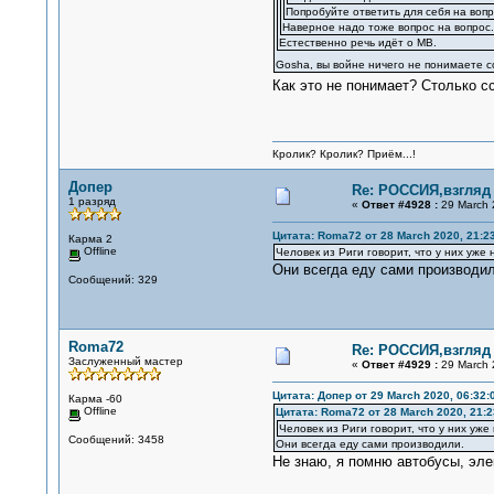
Попробуйте ответить для себя на вопр
Наверное надо тоже вопрос на вопрос.
Естественно речь идёт о МВ.
Gosha, вы войне ничего не понимаете с
Как это не понимает? Столько 
Кролик? Кролик? Приём...!
Допер
Re: РОССИЯ,взгляд
1 разряд
«
Ответ #4928 :
29 March 
Цитата: Roma72 от 28 March 2020, 21:2
Карма 2
Offline
Человек из Риги говорит, что у них уже
Они всегда еду сами производил
Сообщений: 329
Roma72
Re: РОССИЯ,взгляд
Заслуженный мастер
«
Ответ #4929 :
29 March 
Цитата: Допер от 29 March 2020, 06:32:
Карма -60
Offline
Цитата: Roma72 от 28 March 2020, 21:2
Человек из Риги говорит, что у них уж
Сообщений: 3458
Они всегда еду сами производили.
Не знаю, я помню автобусы, эле