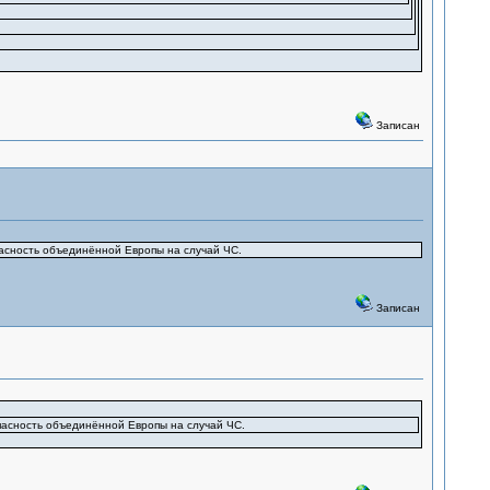
Записан
опасность объединённой Европы на случай ЧС.
Записан
опасность объединённой Европы на случай ЧС.