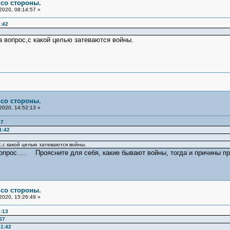
 со стороны.
2020, 08:14:57 »
:42
а вопрос,с какой целью затеваются войны.
 со стороны.
2020, 14:52:13 »
57
1:42
с,с какой целью затеваются войны.
опрос..... Проясните для себя, какие бывают войны, тогда и причины пр
 со стороны.
2020, 15:26:49 »
:13
57
41:42