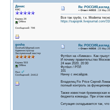
Денис
Re: РОССИЯ,взгляд
КМС
«
Ответ #4933 :
19 May 20
Все так грубо, т.к. Moderna тес
Карма 26
https://sapojnik.livejournal.com/3
Offline
Сообщений: 796
gosha
Re: РОССИЯ,взгляд
Gosha62@gmail.com
«
Ответ #4934 :
25 May 20
Администратор
Заслуженный мастер
Футбол на «Химках». Как грызут
И почему правительство Московс
Карма 503
24 мая 2020, 20:00
Offline
Футбол / РПЛ
101
Пол:
Начну с инсайдов.
Сообщений: 24412
Владелец Fix Price Сергей Лома
полный контроль за функциониро
Также известная букмекерская 
бюджета команды. При этом комп
Ситуация складывается так, что