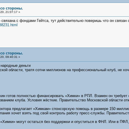
 со стороны.
20, 21:07:17 »
но связана с фондами Гейтса, тут действительно поверишь что он связан с
188231.html
 со стороны.
20, 09:40:31 »
 народные деньги
кой области, тратя сотни миллионов на профессиональный клуб, не хоч
кин готов полностью финансировать «Химки» в РПЛ. Взамен он требует 
ванием клуба. Условия жёсткие. Правительство Московской области от
контора предлагает «Химкам» спонсорскую помощь в размере 150 милли
ания хочет взять под свой контроль работу пресс-службы. Правительст
 «Химки» могут остаться без поддержки и опуститься в ФНЛ. Или в ПФЛ