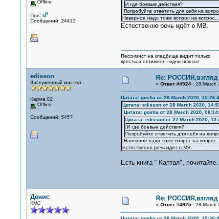
Offline
И где боевые действия?
Попробуйте ответить для себя на вопро
Пол:
Наверное надо тоже вопрос на вопрос...
Сообщений: 24412
Естественно речь идёт о МВ.
Пессимист на кладбище видит только
кресты,а оптимист - одни плюсы!
edisson
Re: РОССИЯ,взгляд
Заслуженный мастер
«
Ответ #4924 :
28 March 
Цитата: gosha от 28 March 2020, 15:26:
Карма 82
Offline
Цитата: edisson от 28 March 2020, 14:5
Цитата: gosha от 28 March 2020, 08:14
Сообщений: 5457
Цитата: edisson от 27 March 2020, 13:
И где боевые действия?
Попробуйте ответить для себя на вопр
Наверное надо тоже вопрос на вопрос..
Естественно речь идёт о МВ.
Есть книга " Каптал", почитайте.
Денис
Re: РОССИЯ,взгляд
КМС
«
Ответ #4925 :
28 March 
Цитата: gosha от 28 March 2020, 15:26: