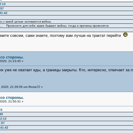
2:13
:57
41:42
ос,с какой целью затеваются войны.
... Проясните для себя, какие бывают войны, тогда и причины прояснятся.
маете совсем, сами знаете, поэтому вам лучше на трактат перейти
 со стороны.
2020, 21:23:45 »
 них уже не хватает еды, а границы закрыты. Кто, интересно, отвечает 
 2020, 21:39:56 от Roma72
»
 со стороны.
2020, 21:50:31 »
53
49
52:13
:57
:41:42