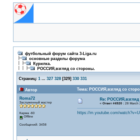
футбольный форум сайта 3-Liga.ru
основные разделы форума
Курилка.
РОССИЯ,взгляд со стороны.
Страниц:
1
...
327
328
[
329
]
330
331
Тема: РОССИЯ,взгляд со сторо
Автор
Roma72
Re: РОССИЯ,взгляд
Заслуженный мастер
«
Ответ #4920 :
28 March 
https://m.youtube.com/watch?v=U
Карма -60
Offline
Сообщений: 3458