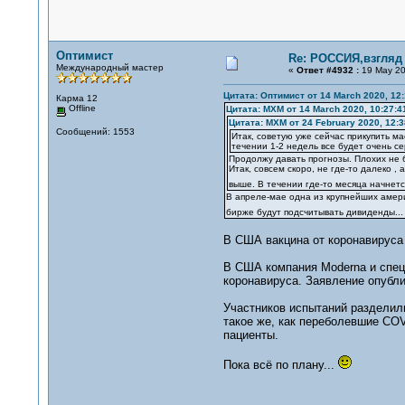
Оптимист
Re: РОССИЯ,взгляд
Международный мастер
«
Ответ #4932 :
19 May 20
Цитата: Оптимист от 14 March 2020, 12:
Карма 12
Offline
Цитата: MXM от 14 March 2020, 10:27:4
Цитата: MXM от 24 February 2020, 12:3
Сообщений: 1553
Итак, советую уже сейчас прикупить ма
течении 1-2 недель все будет очень се
Продолжу давать прогнозы. Плохих не б
Итак, совсем скоро, не где-то далеко 
выше. В течении где-то месяца начнетс
В апреле-мае одна из крупнейших амери
бирже будут подсчитывать дивиденды... 
В США вакцина от коронавируса
В США компания Moderna и спец
коронавируса. Заявление опубли
Участников испытаний разделили
такое же, как переболевшие COV
пациенты.
Пока всё по плану...