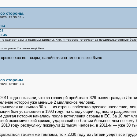
 со стороны.
2020, 12:30:03 »
9:34
:01
23:45
же не хватает еды, а границы закрыты. Кто, интересно, отвечает за продовольственную бе
у и шпроты. Бальзам ещё был.
рское хоз-во...сыры, сало\ветчина..много всего было.
 со стороны.
2020, 13:00:37 »
2011 года показали, что за границей пребывает 326 тысяч граждан Латв
селение которой уже меньше 2 миллионов человек.
пришелся на начало 90-х — из страны побежало русское население, ли
рации был установлен в 1993 году: на следующий год после разделения
м другая история началась после вступления страны в ЕС. За 10 лет чл
вой экономический кризис, ударивший по Латвии больнее, чем по кому 
2010 году республику покинули 11 тысяч человек, в 2011-м — уже 30 ты
должаться такими же темпами, то к 2030 году из Латвии уедет всё труд