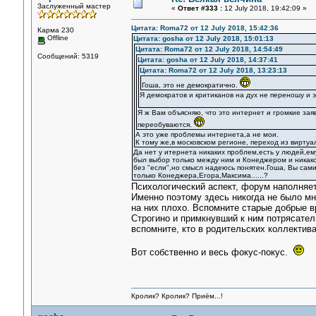
Заслуженный мастер
«
Ответ #333 :
12 July 2018, 19:42:09 »
Цитата: Roma72 от 12 July 2018, 15:42:36
Карма 230
Offline
Цитата: gosha от 12 July 2018, 15:01:13
Цитата: Roma72 от 12 July 2018, 14:54:49
Сообщений: 5319
Цитата: gosha от 12 July 2018, 14:37:41
Цитата: Roma72 от 12 July 2018, 13:23:13
Гоша, это не демократично.
Я демократов и критиканов на дух не переношу и э
Я ж Вам объясняю, что это интернет и громкие заяв
переобуваются.
А это уже проблемы интернета,а не мои.
К тому же,в московском регионе, переход из виртуа
Да нет у итернета никаких проблем,есть у людей,ем
был выбор только между ним и Конеджером и никак
без "если",но смысл надеюсь понятен.Гоша, Вы сам
только Конеджера,Егора,Максима......?
Психологический аспект, форум наполняе
Именно поэтому здесь никогда не было мн
на них плохо. Вспомните старые добрые в
Строгино и примкнувший к ним потрясател
вспомните, кто в родительских коллектив
Вот собственно и весь фокус-покус.
Кролик? Кролик? Приём...!