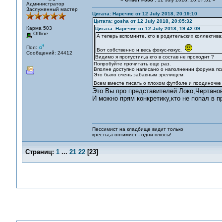
Администратор
Заслуженный мастер
Цитата: Наречие от 12 July 2018, 20:19:10
Цитата: gosha от 12 July 2018, 20:05:32
Карма 503
Цитата: Наречие от 12 July 2018, 19:42:09
Offline
А теперь вспомните, кто в родительских коллектив
Пол:
Вот собственно и весь фокус-покус.
Сообщений: 24412
Видимо я пропустил,а кто в состав не проходит ?
Попробуйте прочитать еще раз.
Вполне доступно написано о наполнении форума пс
Это было очень забавным зрелищем.
Всем вместе писать о плохом футболе и поодиночке
Это Вы про представителей Локо,Чертанов
И можно прям конкретику,кто не попал в 
Пессимист на кладбище видит только
кресты,а оптимист - одни плюсы!
Страниц:
1
...
21
22
[
23
]