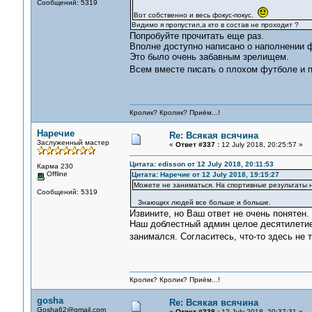
Сообщений: 5319
Вот собственно и весь фокус-покус.
Видимо я пропустил,а кто в состав не проходит ?
Попробуйте прочитать еще раз.
Вполне доступно написано о наполнении 
Это было очень забавным зрелищем.
Всем вместе писать о плохом футболе и 
Кролик? Кролик? Приём...!
Наречие
Re: Всякая всячина
Заслуженный мастер
«
Ответ #337 :
12 July 2018, 20:25:57 »
Цитата: edisson от 12 July 2018, 20:11:53
Карма 230
Offline
Цитата: Наречие от 12 July 2018, 19:15:27
Можете не заниматься. На спортивные результаты н
Сообщений: 5319
Знающих людей все больше и больше.
Извините, но Ваш ответ не очень понятен
Наш доблестный админ целое десятилетие
занимался. Согласитесь, что-то здесь не т
Кролик? Кролик? Приём...!
gosha
Re: Всякая всячина
Gosha62@gmail.com
«
Ответ #338 :
12 July 2018, 20:37:31 »