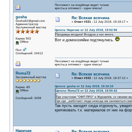
Пессимист на кладбище видит только
кресты,а оптимист - одни плюсы!
gosha
Re: Всякая всячина
Gosha62@gmail.com
«
Ответ #331 :
12 July 2018, 19:18:17 »
Администратор
Заслуженный мастер
Цитата: Наречие от 12 July 2018, 19:02:56
Продавцы воздуха! Воздуха у нас много.
Карма 503
Вот и домохозяйки подтянулись.
Offline
Пол:
Сообщений: 24412
Пессимист на кладбище видит только
кресты,а оптимист - одни плюсы!
Roma72
Re: Всякая всячина
Заслуженный мастер
«
Ответ #332 :
12 July 2018, 19:37:12 »
Цитата: gosha от 12 July 2018, 19:16:10
Карма -60
Offline
Цитата: Roma72 от 12 July 2018, 18:50:42
Где участники "ОФП ПРО" и Журавлёв, со своими в
Сообщений: 3458
Где,где...работают люди,некогда им заниматься са
Так пусть заходят сюда отдохнуть, увидя
критиковать т.к. материалов от них на фор
Наречие
Re: Всякая всячина