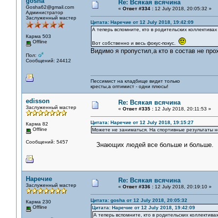
gosha
Re: Всякая всячина
Gosha62@gmail.com
«
Ответ #334 :
12 July 2018, 20:05:32 »
Администратор
Заслуженный мастер
Цитата: Наречие от 12 July 2018, 19:42:09
А теперь вспомните, кто в родительских коллектива
Карма 503
Offline
Вот собственно и весь фокус-покус.
Видимо я пропустил,а кто в состав не про
Пол:
Сообщений: 24412
Пессимист на кладбище видит только
кресты,а оптимист - одни плюсы!
edisson
Re: Всякая всячина
Заслуженный мастер
«
Ответ #335 :
12 July 2018, 20:11:53 »
Цитата: Наречие от 12 July 2018, 19:15:27
Карма 82
Offline
Можете не заниматься. На спортивные результаты н
Сообщений: 5457
Знающих людей все больше и больше.
Наречие
Re: Всякая всячина
Заслуженный мастер
«
Ответ #336 :
12 July 2018, 20:19:10 »
Цитата: gosha от 12 July 2018, 20:05:32
Карма 230
Offline
Цитата: Наречие от 12 July 2018, 19:42:09
А теперь вспомните, кто в родительских коллектива