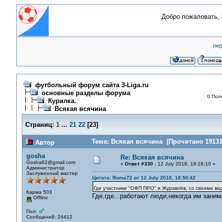
Добро пожаловать,
пер
футбольный форум сайта 3-Liga.ru
основные разделы форума
0 Пол
Курилка.
Всякая всячина
Страниц:
1
...
21
22
[
23
]
Тема: Всякая всячина (Прочитано 19131
Автор
gosha
Re: Всякая всячина
Gosha62@gmail.com
«
Ответ #330 :
12 July 2018, 19:16:10 »
Администратор
Заслуженный мастер
Цитата: Roma72 от 12 July 2018, 18:50:42
Где участники "ОФП ПРО" и Журавлёв, со своими в
Карма 503
Где,где...работают люди,некогда им зани
Offline
Пол:
Сообщений: 24412