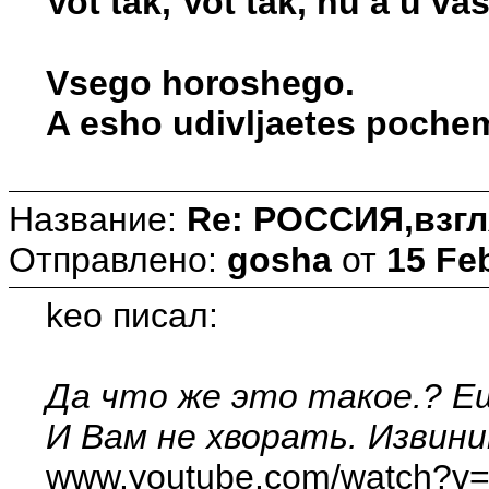
Vot tak, Vot tak, nu a u vas
Vsego horoshego.
A esho udivljaetes pochemu
Название:
Re: РОССИЯ,взгл
Отправлено:
gosha
от
15 Fe
keo писал:
Да что же это такое.? Ещ
И Вам не хворать. Извини
www.youtube.com/watch?v