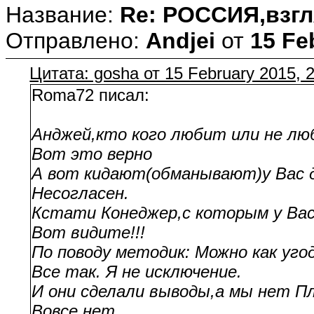
Название:
Re: РОССИЯ,взгл
Отправлено:
Andjei
от
15 Fe
Цитата: gosha от 15 February 2015, 
Roma72 писал:
Анджей,кто кого любит или не лю
Вот это верно
А вот кидают(обманывают)у Вас д
Несогласен.
Кстати Конеджер,с которым у Вас
Вот видите!!!
По поводу методик: Можно как уго
Все так. Я не исключение.
И они сделали выводы,а мы нет П
Вовсе нет.