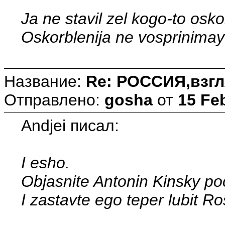
Ja ne stavil zel kogo-to osk
Oskorblenija ne vosprinimayu
Название:
Re: РОССИЯ,взгл
Отправлено:
gosha
от
15 Fe
Andjei писал:
I esho.
Objasnite Antonin Kinsky p
I zastavte ego teper lubit Ros