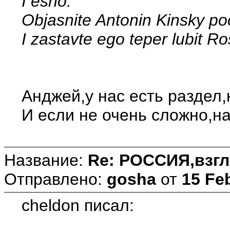
I esho.
Objasnite Antonin Kinsky p
I zastavte ego teper lubit Ros
Анджей,у нас есть раздел,
И если не очень сложно,н
Название:
Re: РОССИЯ,взгл
Отправлено:
gosha
от
15 Fe
cheldon писал: