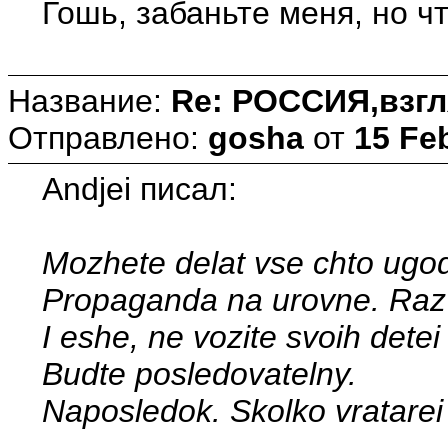
Гошь, забаньте меня, но ч
Название:
Re: РОССИЯ,взгл
Отправлено:
gosha
от
15 Fe
Andjei писал:
Mozhete delat vse chto ugo
Propaganda na urovne. Raz 
I eshe, ne vozite svoih det
Budte posledovatelny.
Naposledok. Skolko vratarei