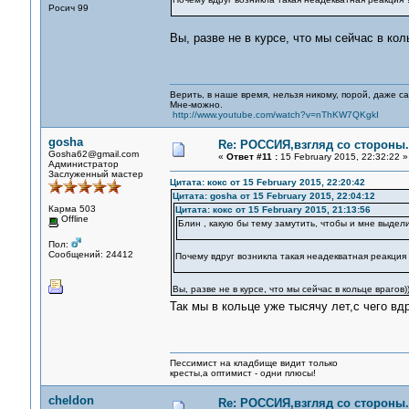
Росич 99
Вы, разве не в курсе, что мы сейчас в коль
Верить, в наше время, нельзя никому, порой, даже с
Мне-можно.
http://www.youtube.com/watch?v=nThKW7QKgkI
gosha
Re: РОССИЯ,взгляд со стороны.
Gosha62@gmail.com
«
Ответ #11 :
15 February 2015, 22:32:22 »
Администратор
Заслуженный мастер
Цитата: кокс от 15 February 2015, 22:20:42
Цитата: gosha от 15 February 2015, 22:04:12
Карма 503
Цитата: кокс от 15 February 2015, 21:13:56
Offline
Блин , какую бы тему замутить, чтобы и мне выдел
Пол:
Сообщений: 24412
Почему вдруг возникла такая неадекватная реакция
Вы, разве не в курсе, что мы сейчас в кольце врагов))
Так мы в кольце уже тысячу лет,с чего в
Пессимист на кладбище видит только
кресты,а оптимист - одни плюсы!
cheldon
Re: РОССИЯ,взгляд со стороны.