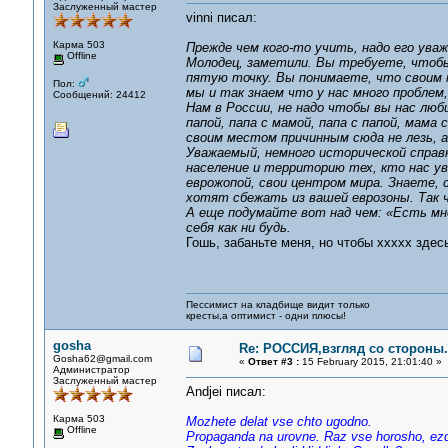
Заслуженный мастер
vinni писал:
Карма 503
Прежде чем кого-то учить, надо его ува
Offline
Молодец, заметили. Вы требуете, чтобы
пятую точку. Вы понимаете, что своим п
Пол:
мы и так знаем что у нас много проблем
Сообщений: 24412
Нам в России, не надо чтобы вы нас люби
папой, папа с мамой, папа с папой, мама 
своим местом причинным сюда не лезь, а
Уважаемый, немного исторической справ
население и территорию тех, кто нас ув
еврожопой, свои центром мира. Знаете,
хотят сбежать из вашей еврозоны. Так 
А еще подумайте вот над чем: «Есть мне
себя как ни будь.
Гошь, забаньте меня, но чтобы ххххх здес
Пессимист на кладбище видит только
кресты,а оптимист - одни плюсы!
gosha
Re: РОССИЯ,взгляд со стороны.
Gosha62@gmail.com
«
Ответ #3 :
15 February 2015, 21:01:40 »
Администратор
Заслуженный мастер
Andjei писал:
Карма 503
Mozhete delat vse chto ugodno.
Offline
Propaganda na urovne. Raz vse horosho, ezd