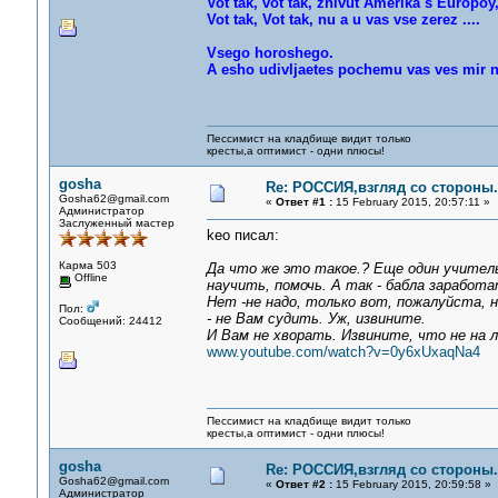
Vot tak, vot tak, zhivut Amerika s Europoy
Vot tak, Vot tak, nu a u vas vse zerez ....
Vsego horoshego.
A esho udivljaetes pochemu vas ves mir ne
Пессимист на кладбище видит только
кресты,а оптимист - одни плюсы!
gosha
Re: РОССИЯ,взгляд со стороны.
Gosha62@gmail.com
«
Ответ #1 :
15 February 2015, 20:57:11 »
Администратор
Заслуженный мастер
keo писал:
Карма 503
Да что же это такое.? Еще один учитель.
Offline
научить, помочь. А так - бабла заработа
Нет -не надо, только вот, пожалуйста, 
Пол:
- не Вам судить. Уж, извините.
Сообщений: 24412
И Вам не хворать. Извините, что не на 
www.youtube.com/watch?v=0y6xUxaqNa4
Пессимист на кладбище видит только
кресты,а оптимист - одни плюсы!
gosha
Re: РОССИЯ,взгляд со стороны.
Gosha62@gmail.com
«
Ответ #2 :
15 February 2015, 20:59:58 »
Администратор