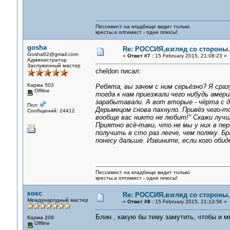
Пессимист на кладбище видит только
кресты,а оптимист - одни плюсы!
gosha
Re: РОССИЯ,взгляд со стороны.
Gosha62@gmail.com
«
Ответ #7 :
15 February 2015, 21:08:23 »
Администратор
Заслуженный мастер
cheldon писал:
Карма 503
Ребята, вы зачем с ним серьёзно? Я сра
Offline
тогда к нам приезжали чего нибудь амери
зарабытавали. А вот вторые - чёрта с д
Пол:
Дерьмецом снова пахнуло. Привёз чего-то
Сообщений: 24412
вообще вас никто не любит!" Скажи лучше
Приятно всё-таки, что не мы у них в пе
получить в сто раз легче, чем поляку. Б
понесу дальше. Извините, если кого обиде
Пессимист на кладбище видит только
кресты,а оптимист - одни плюсы!
кокс
Re: РОССИЯ,взгляд со стороны.
Международный мастер
«
Ответ #8 :
15 February 2015, 21:13:56 »
Блин , какую бы тему замутить, чтобы и 
Карма 209
Offline