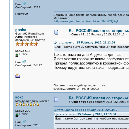
Пол:
Сообщений: 2238
Росич 99
Верить, в наше время, нельзя никому, порой, даже с
Мне-можно.
http://www.youtube.com/watch?v=nThKW7QKgkI
gosha
Re: РОССИЯ,взгляд со стороны.
Gosha62@gmail.com
«
Ответ #9 :
15 February 2015, 22:04:12 »
Администратор
Заслуженный мастер
Цитата: кокс от 15 February 2015, 21:13:56
Блин , какую бы тему замутить, чтобы и мне выдели
Карма 503
Offline
Так это тема не для Анджея,а для нас.
Я вот честно говоря не понял возбуждения
Пол:
Пришёл поляк,абсолютно в корректной фор
Сообщений: 24412
Почему вдруг возникла такая неадекватна
Пессимист на кладбище видит только
кресты,а оптимист - одни плюсы!
кокс
Re: РОССИЯ,взгляд со стороны.
Международный мастер
«
Ответ #10 :
15 February 2015, 22:20:42 »
Цитата: gosha от 15 February 2015, 22:04:12
Карма 209
Offline
Цитата: кокс от 15 February 2015, 21:13:56
Блин , какую бы тему замутить, чтобы и мне выдели
Пол:
Сообщений: 2238
Почему вдруг возникла такая неадекватная реакция 