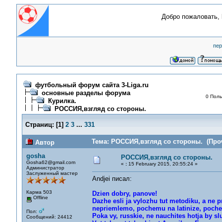
Добро пожаловать,
пер
футбольный форум сайта 3-Liga.ru
основные разделы форума
0 Поль
Курилка.
РОССИЯ,взгляд со стороны.
Страниц:
[
1
]
2
3
...
331
Тема: РОССИЯ,взгляд со стороны. (Проч
Автор
gosha
РОССИЯ,взгляд со стороны.
Gosha62@gmail.com
«
:
15 February 2015, 20:55:24 »
Администратор
Заслуженный мастер
Andjei писал:
Карма 503
Dzien dobry, panove!
Offline
Dazhe esli ja vylozhu tut metodiku, a ne 
nepriemlemo, pochemu na latinize, poche
Пол:
Poka vy, russkie, ne nauchites hotja by slu
Сообщений: 24412