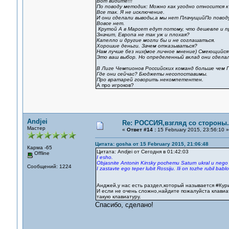
Вот видите!!!
По поводу методик: Можно как угодно относится к 
Все так. Я не исключение.
И они сделали выводы,а мы нет ПлачущийПо повод
Вовсе нет.
Крутой А в Марсет едут потому, что дешевле и п
Значит, Европа не так уж и плохая?
Капелло и другие могли бы и не соглашаться.
Хорошие деньги. Зачем отказываться?
Нам лучше без них(мое личное мнение) Смеющийся
Это ваш выбор. Но определенный вклад они сдела
В Лиге Чемпионов Российских команд больше чем П
Где они сейчас? Бюджеты несопоставимы.
Про вратарей говорить некомпетентен.
А про игроков?
Andjei
Re: РОССИЯ,взгляд со стороны.
Мастер
«
Ответ #14 :
15 February 2015, 23:56:10 »
Цитата: gosha от 15 February 2015, 21:06:48
Карма -65
Цитата: Andjei от Сегодня в 01:42:03
Offline
I esho.
Objasnite Antonin Kinsky pochemu Saturn ukral u neg
Сообщений: 1224
I zastavte ego teper lubit Rossiju. Ili on tozhe rubil babl
Анджей,у нас есть раздел,который называется #Кури
И если не очень сложно,найдите пожалуйста клавиа
такую клавиатуру.
Спасибо, сделано!