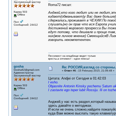
Заслуженный мастер
Roma72 писал:
Карма 503
Анджей,кто кого любит или не любит,это
Offline
кидают(обманывают)у Вас даже больше(и
сдержались,проживает в ЧЕХИИ.По повод
Пол:
слушать)но он прав что вся Европа учил
Сообщений: 24412
достижений мирового прогресса Вы тоже
едут потому, что дешевле и проще там,ч
них(мое личное мнение) СмеющийсяВ Лиг
говорить некомпетентен.
Пессимист на кладбище видит только
кресты,а оптимист - одни плюсы!
gosha
Re: РОССИЯ,взгляд со стороны.
Gosha62@gmail.com
«
Ответ #6 :
15 February 2015, 21:06:48 »
Администратор
Заслуженный мастер
Цитата: Andjei от Сегодня в 01:42:03
I esho.
Карма 503
Objasnite Antonin Kinsky pochemu Saturn u
Offline
I zastavte ego teper lubit Rossiju. Ili on tozh
Пол:
Сообщений: 24412
Анджей,у нас есть раздел,который называ
здесь давайте о методиках.
И если не очень сложно,найдите пожалуйс
куда Вам можно выслать такую клавиатур