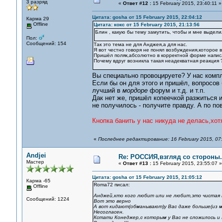
3 разряд
«
Ответ #12 :
15 February 2015, 23:40:11 »
Цитата: gosha от 15 February 2015, 22:04:12
Карма 29
Offline
Цитата: кокс от 15 February 2015, 21:13:56
Блин , какую бы тему замутить, чтобы и мне выдели
Пол:
Сообщений: 154
Так это тема не для Анджея,а для нас.
Я вот честно говоря не понял возбуждения,которое 
Пришёл поляк,абсолютно в корректной форме написал
Почему вдруг возникла такая неадекватная реакция 
Вы специально провоцируете? У нас комп
Если бы он для этого и пришёл, вопросов
лучший в
мордоре
форум и т.д. и т.п.
Дак нет же, пришёл копеечкой разжиться 
не получилось - получите правду. А по п
Кнопка банить у нас никуда не делась,хотя
«
Последнее редактирование: 16 February 2015, 07
Andjei
Re: РОССИЯ,взгляд со стороны.
Мастер
«
Ответ #13 :
15 February 2015, 23:55:07 »
Цитата: gosha от 15 February 2015, 21:05:12
Карма -65
Roma72 писал:
Offline
Анджей,кто кого любит или не любит,это чистая п
Сообщений: 1224
Вот это верно
А вот кидают(обманывают)у Вас даже больше(из м
Несогласен.
Кстати Конеджер,с которым у Вас не сложилось и