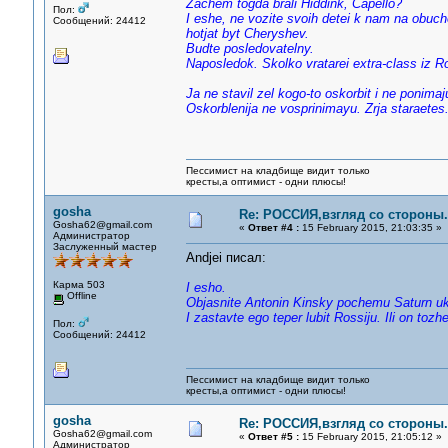
Zachem togda brali Hiddink, Capello?
Пол:
I eshe, ne vozite svoih detei k nam na obu
Сообщений: 24412
hotjat byt Cheryshev.
Budte posledovatelny.
Naposledok. Skolko vratarei extra-class iz 
Ja ne stavil zel kogo-to oskorbit i ne ponima
Oskorblenija ne vosprinimayu. Zrja staraetes
Пессимист на кладбище видит только
кресты,а оптимист - одни плюсы!
gosha
Re: РОССИЯ,взгляд со стороны.
Gosha62@gmail.com
«
Ответ #4 :
15 February 2015, 21:03:35 »
Администратор
Заслуженный мастер
Andjei писал:
Карма 503
I esho.
Offline
Objasnite Antonin Kinsky pochemu Saturn u
I zastavte ego teper lubit Rossiju. Ili on tozh
Пол:
Сообщений: 24412
Пессимист на кладбище видит только
кресты,а оптимист - одни плюсы!
gosha
Re: РОССИЯ,взгляд со стороны.
Gosha62@gmail.com
«
Ответ #5 :
15 February 2015, 21:05:12 »
Администратор