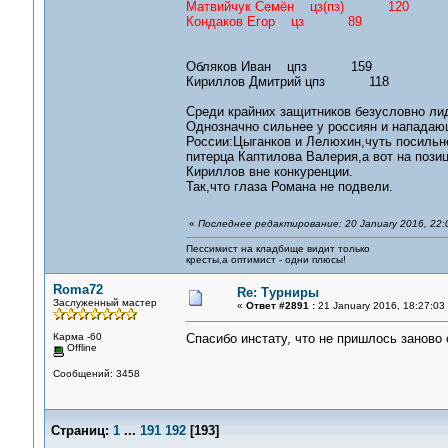
Матвийчук Семён цз(пз) 120
Кондаков Егор цз 89
Обляков Иван цпз 159
Кириллов Дмитрий цпз 118
Среди крайних защитников безусловно лид
Однозначно сильнее у россиян и нападаю
России:Цыганков и Лелюхин,чуть посильне
питерца Каптилова Валерия,а вот на пози
Кириллов вне конкуренции.
Так,что глаза Романа не подвели.
«
Последнее редактирование: 20 January 2016, 22:
Пессимист на кладбище видит только
кресты,а оптимист - одни плюсы!
Roma72
Re: Турниры
Заслуженный мастер
«
Ответ #2891 :
21 January 2016, 18:27:03
Карма -60
Спасибо инстату, что не пришлось заново
Offline
Сообщений: 3458
Страниц:
1
...
191
192
[
193
]