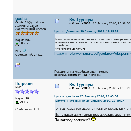
gosha
Re: Турниры
Gosha62@gmail.com
«
Ответ #2888 :
20 January 2016, 20:38:08
Администратор
Заслуженный мастер
Цитата: Денис от 20 January 2016, 19:25:59
Гоша, пока правящие элиты не сменятся, говорить о
Карма 503
правящая элита меняется, и в соответствии со взгля
Offline
хозяйство...
Что будете делать?!
Пол:
http://timeforwoman.ru/pd/youknow/eksperi
Сообщений: 24412
Пессимист на кладбище видит только
кресты,а оптимист - одни плюсы!
Петрович
Re: Турниры
КМС
«
Ответ #2889 :
20 January 2016, 21:17:23
Цитата: gosha от 20 January 2016, 19:05:54
Карма 36
Цитата: Петрович от 20 January 2016, 17:49:27
Offline
У Гоши карма совпадает с инстатом Месси, так что 
Сообщений: 901
Вы то надеюсь не испугаетесь высказать свою точку
По какому вопросу?