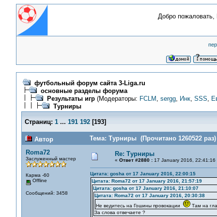
Добро пожаловать,
пер
футбольный форум сайта 3-Liga.ru
основные разделы форума
Результаты игр
(Модераторы:
FCLM
,
sergg
,
Инк
,
SSS
,
Е
Турниры
Страниц:
1
...
191
192
[
193
]
Тема: Турниры (Прочитано 1260522 раз)
Автор
Roma72
Re: Турниры
Заслуженный мастер
«
Ответ #2880 :
17 January 2016, 22:41:16
Цитата: gosha от 17 January 2016, 22:00:15
Карма -60
Offline
Цитата: Roma72 от 17 January 2016, 21:57:19
Цитата: gosha от 17 January 2016, 21:10:07
Сообщений: 3458
Цитата: Roma72 от 17 January 2016, 20:30:38
Не ведитесь на Гошины провокации
Там на гла
За слова отвечаете ?