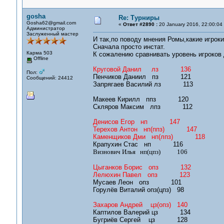
gosha
Re: Турниры
Gosha62@gmail.com
«
Ответ #2890 :
20 January 2016, 22:00:04
Администратор
Заслуженный мастер
И так,по поводу мнения Ромы,какие игроки
Сначала просто инстат.
Карма 503
К сожалению сравнивать уровень игроков 
Offline
Круговой Данил лз 136
Пол:
Пенчиков Даниил пз 121
Сообщений: 24412
Запрягаев Василий лз 113
Макеев Кирилл ппз 120
Скляров Максим лпз 112
Денисов Егор нп 147
Терехов Антон нп(ппз) 147
Каменщиков Дми нп(лпз) 118
Крапухин Стас нп 116
Визнович Илья нп(цпз) 106
Цыганков Борис опз 132
Лелюхин Павел опз 123
Мусаев Леон опз 101
Горулёв Виталий опз(цпз) 98
Захаров Андрей цз(опз) 140
Каптилов Валерий цз 134
Бугриёв Сергей цз 128