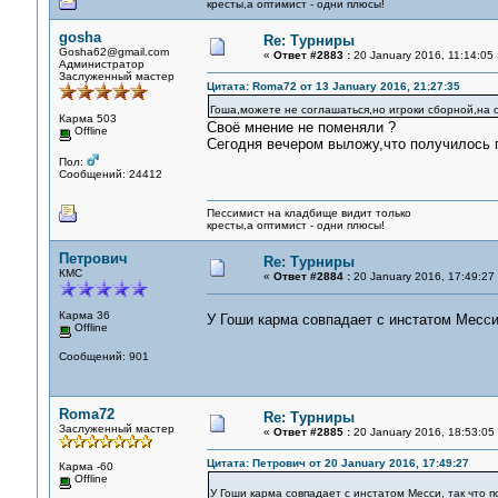
кресты,а оптимист - одни плюсы!
gosha
Re: Турниры
Gosha62@gmail.com
«
Ответ #2883 :
20 January 2016, 11:14:05 
Администратор
Заслуженный мастер
Цитата: Roma72 от 13 January 2016, 21:27:35
Гоша,можете не соглашаться,но игроки сборной,на 
Карма 503
Своё мнение не поменяли ?
Offline
Сегодня вечером выложу,что получилось п
Пол:
Сообщений: 24412
Пессимист на кладбище видит только
кресты,а оптимист - одни плюсы!
Петрович
Re: Турниры
КМС
«
Ответ #2884 :
20 January 2016, 17:49:27
Карма 36
У Гоши карма совпадает с инстатом Месси
Offline
Сообщений: 901
Roma72
Re: Турниры
Заслуженный мастер
«
Ответ #2885 :
20 January 2016, 18:53:05
Цитата: Петрович от 20 January 2016, 17:49:27
Карма -60
Offline
У Гоши карма совпадает с инстатом Месси, так что 