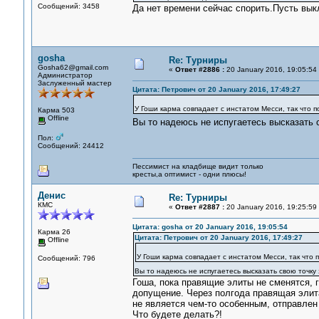
Сообщений: 3458
Да нет времени сейчас спорить.Пусть вы
gosha
Re: Турниры
Gosha62@gmail.com
«
Ответ #2886 :
20 January 2016, 19:05:54
Администратор
Заслуженный мастер
Цитата: Петрович от 20 January 2016, 17:49:27
У Гоши карма совпадает с инстатом Месси, так что 
Карма 503
Offline
Вы то надеюсь не испугаетесь высказать 
Пол:
Сообщений: 24412
Пессимист на кладбище видит только
кресты,а оптимист - одни плюсы!
Денис
Re: Турниры
КМС
«
Ответ #2887 :
20 January 2016, 19:25:59
Цитата: gosha от 20 January 2016, 19:05:54
Карма 26
Цитата: Петрович от 20 January 2016, 17:49:27
Offline
У Гоши карма совпадает с инстатом Месси, так что 
Сообщений: 796
Вы то надеюсь не испугаетесь высказать свою точку
Гоша, пока правящие элиты не сменятся, 
допущение. Через полгода правящая элита
не является чем-то особенным, отправлен 
Что будете делать?!