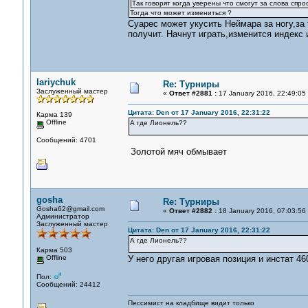
Так говорят когда уверены что смогут за слова спр
Тогда что может измениться ?
Суарес может укусить Неймара за ногу,за 
получит. Начнут играть,изменится индекс 
lariychuk
Re: Турниры
Заслуженный мастер
«
Ответ #2881 :
17 January 2016, 22:49:05
Цитата: Den от 17 January 2016, 22:31:22
Карма 139
Offline
А где Лионель??
Сообщений: 4701
Золотой мяч обмывает
gosha
Re: Турниры
Gosha62@gmail.com
«
Ответ #2882 :
18 January 2016, 07:03:56
Администратор
Заслуженный мастер
Цитата: Den от 17 January 2016, 22:31:22
А где Лионель??
Карма 503
Offline
У него другая игровая позиция и инстат 46
Пол:
Сообщений: 24412
Пессимист на кладбище видит только