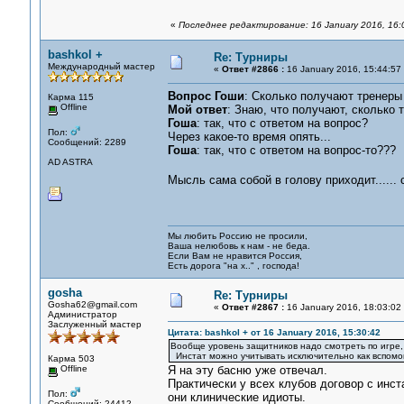
«
Последнее редактирование: 16 January 2016, 16:
bashkol +
Re: Турниры
Международный мастер
«
Ответ #2866 :
16 January 2016, 15:44:57
Вопрос Гоши
: Сколько получают тренеры
Карма 115
Offline
Мой ответ
: Знаю, что получают, сколько 
Гоша
: так, что с ответом на вопрос?
Пол:
Через какое-то время опять...
Сообщений: 2289
Гоша
: так, что с ответом на вопрос-то???
AD ASTRA
Мысль сама собой в голову приходит......
Мы любить Россию не просили,
Ваша нелюбовь к нам - не беда.
Если Вам не нравится Россия,
Есть дорога "на х.." , господа!
gosha
Re: Турниры
Gosha62@gmail.com
«
Ответ #2867 :
16 January 2016, 18:03:02
Администратор
Заслуженный мастер
Цитата: bashkol + от 16 January 2016, 15:30:42
Вообще уровень защитников надо смотреть по игре, а
Инстат можно учитывать исключительно как вспомог
Карма 503
Offline
Я на эту басню уже отвечал.
Практически у всех клубов договор с инст
Пол:
они клинические идиоты.
Сообщений: 24412