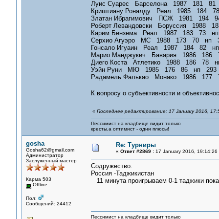
Луис Суарес Барселона 1987 181 81
Криштиану Роналду Реал 1985 184 78
Златан Ибрагимович ПСЖ 1981 194 9
Роберт Левандовски Боруссия 1988 1
Карим Бензема Реал 1987 183 73 нп
Серхио Агуэро МС 1988 173 70 нп 
Гонсало Игуаин Реал 1987 184 82 н
Марио Манджукич Бавария 1986 186 
Диего Коста Атлетико 1988 186 78 н
Уэйн Руни МЮ 1985 176 86 нп 293
Радамель Фалькао Монако 1986 177 
К вопросу о субъективности и объективно
«
Последнее редактирование: 17 January 2016, 17:
Пессимист на кладбище видит только
кресты,а оптимист - одни плюсы!
gosha
Re: Турниры
Gosha62@gmail.com
«
Ответ #2869 :
17 January 2016, 19:14:26
Администратор
Заслуженный мастер
Содружество.
Россия -Таджикистан
Карма 503
11 минута проигрываем 0-1 таджики пока
Offline
Пол:
Сообщений: 24412
Пессимист на кладбище видит только