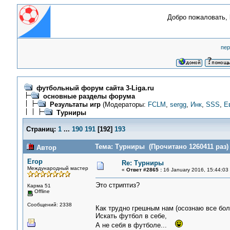
Добро пожаловать,
пер
футбольный форум сайта 3-Liga.ru
основные разделы форума
Результаты игр
(Модераторы:
FCLM
,
sergg
,
Инк
,
SSS
,
Е
Турниры
Страниц:
1
...
190
191
[
192
]
193
Тема: Турниры (Прочитано 1260411 раз)
Автор
Егор
Re: Турниры
Международный мастер
«
Ответ #2865 :
16 January 2016, 15:44:03
Это стриптиз?
Карма 51
Offline
Сообщений: 2338
Как трудно грешным нам (осознаю все бол
Искать футбол в себе,
А не себя в футболе...