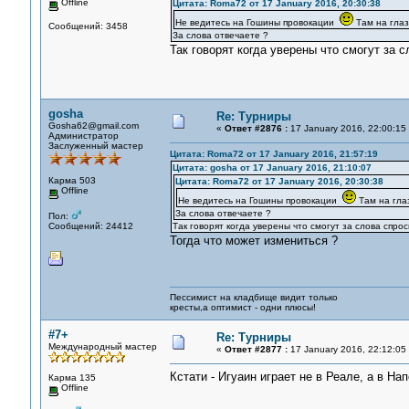
Offline
Цитата: Roma72 от 17 January 2016, 20:30:38
Не ведитесь на Гошины провокации
Там на глаз
Сообщений: 3458
За слова отвечаете ?
Так говорят когда уверены что смогут за
gosha
Re: Турниры
Gosha62@gmail.com
«
Ответ #2876 :
17 January 2016, 22:00:15
Администратор
Заслуженный мастер
Цитата: Roma72 от 17 January 2016, 21:57:19
Цитата: gosha от 17 January 2016, 21:10:07
Карма 503
Цитата: Roma72 от 17 January 2016, 20:30:38
Offline
Не ведитесь на Гошины провокации
Там на гла
За слова отвечаете ?
Пол:
Сообщений: 24412
Так говорят когда уверены что смогут за слова спр
Тогда что может измениться ?
Пессимист на кладбище видит только
кресты,а оптимист - одни плюсы!
#7+
Re: Турниры
Международный мастер
«
Ответ #2877 :
17 January 2016, 22:12:05
Кстати - Игуаин играет не в Реале, а в Нап
Карма 135
Offline