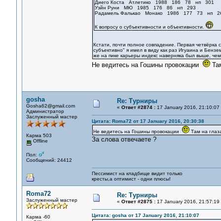
Диего Коста Атлетико 1988 186 78 нп 301
Уэйн Руни МЮ 1985 176 86 нп 293
Радамель Фалькао Монако 1986 177 73 нп 2
К вопросу о субъективности и объективности.
Кстати, почти полное совпадение. Первая четвёрка 
субъективно" я имел в виду как раз Игуаина и Бенз
же на пике карьеры индекс наверняка был выше, чем
Не ведитесь на Гошины провокации
Там
gosha
Re: Турниры
Gosha62@gmail.com
«
Ответ #2874 :
17 January 2016, 21:10:07
Администратор
Заслуженный мастер
Цитата: Roma72 от 17 January 2016, 20:30:38
Не ведитесь на Гошины провокации
Там на глаз
Карма 503
За слова отвечаете ?
Offline
Пол:
Сообщений: 24412
Пессимист на кладбище видит только
кресты,а оптимист - одни плюсы!
Roma72
Re: Турниры
Заслуженный мастер
«
Ответ #2875 :
17 January 2016, 21:57:19
Цитата: gosha от 17 January 2016, 21:10:07
Карма -60