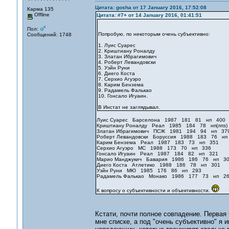
Цитата: gosha от 17 January 2016, 17:52:08
Карма 135
Offline
Цитата: #7+ от 14 January 2016, 01:41:51
Пол:
Попробую, по некоторым очень субъективно:
Сообщений: 1748
1. Луис Суарес
2. Криштиану Роналду
3. Златан Ибрагимович
4. Роберт Левандовски
5. Уэйн Руни
6. Диего Коста
7. Серхио Агуэро
8. Карим Бензема
9. Радамель Фалькао
10. Гонсало Игуаин.
В Инстат не заглядывал.
Луис Суарес Барселона 1987 181 81 нп 400
Криштиану Роналду Реал 1985 184 78 нп(лпз)
Златан Ибрагимович ПСЖ 1981 194 94 нп 37
Роберт Левандовски Боруссия 1988 183 76 нп
Карим Бензема Реал 1987 183 73 нп 351
Серхио Агуэро МС 1988 173 70 нп 336
Гонсало Игуаин Реал 1987 184 82 нп 321
Марио Манджукич Бавария 1986 186 76 нп 3
Диего Коста Атлетико 1988 186 78 нп 301
Уэйн Руни МЮ 1985 176 86 нп 293
Радамель Фалькао Монако 1986 177 73 нп 2
К вопросу о субъективности и объективности.
Кстати, почти полное совпадение. Перва
мне списке, а под "очень субъективно" я 