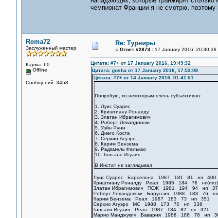
нападающих, которые транжирят столько м
чемпионат Франции я не смотрю, поэтому 
Roma72
Re: Турниры
Заслуженный мастер
«
Ответ #2873 :
17 January 2016, 20:30:38
Цитата: #7+ от 17 January 2016, 19:49:32
Карма -60
Offline
Цитата: gosha от 17 January 2016, 17:52:08
Цитата: #7+ от 14 January 2016, 01:41:51
Сообщений: 3458
Попробую, по некоторым очень субъективно:
1. Луис Суарес
2. Криштиану Роналду
3. Златан Ибрагимович
4. Роберт Левандовски
5. Уэйн Руни
6. Диего Коста
7. Серхио Агуэро
8. Карим Бензема
9. Радамель Фалькао
10. Гонсало Игуаин.
В Инстат не заглядывал.
Луис Суарес Барселона 1987 181 81 нп 400
Криштиану Роналду Реал 1985 184 78 нп(лпз
Златан Ибрагимович ПСЖ 1981 194 94 нп 37
Роберт Левандовски Боруссия 1988 183 76 н
Карим Бензема Реал 1987 183 73 нп 351
Серхио Агуэро МС 1988 173 70 нп 336
Гонсало Игуаин Реал 1987 184 82 нп 321
Марио Манджукич Бавария 1986 186 76 нп 3