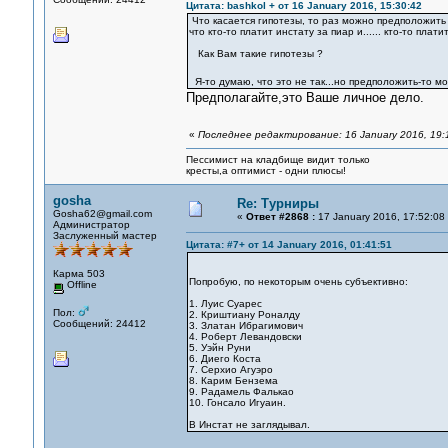
Цитата: bashkol + от 16 January 2016, 15:30:42
Что касается гипотезы, то раз можно предположить , 
что кто-то платит инстату за пиар и...... кто-то пла
Как Вам такие гипотезы ?
Я-то думаю, что это не так...но предположить-то м
Предполагайте,это Ваше личное дело.
«
Последнее редактирование: 16 January 2016, 19:
Пессимист на кладбище видит только
кресты,а оптимист - одни плюсы!
gosha
Re: Турниры
Gosha62@gmail.com
«
Ответ #2868 :
17 January 2016, 17:52:08
Администратор
Заслуженный мастер
Цитата: #7+ от 14 January 2016, 01:41:51
Карма 503
Попробую, по некоторым очень субъективно:
Offline
1. Луис Суарес
Пол:
2. Криштиану Роналду
Сообщений: 24412
3. Златан Ибрагимович
4. Роберт Левандовски
5. Уэйн Руни
6. Диего Коста
7. Серхио Агуэро
8. Карим Бензема
9. Радамель Фалькао
10. Гонсало Игуаин.
В Инстат не заглядывал.