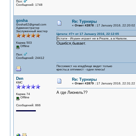
Пол:
Сообщений: 1748
gosha
Re: Турниры
Gosha62@gmail.com
«
Ответ #2878 :
17 January 2016, 22:20:02
Администратор
Заслуженный мастер
Цитата: #7+ от 17 January 2016, 22:12:05
Кстати - Игуаин играет не в Реале, а в Наполи.
Карма 503
Ошибся,бывает.
Offline
Пол:
Сообщений: 24412
Пессимист на кладбище видит только
кресты,а оптимист - одни плюсы!
Den
Re: Турниры
КМС
«
Ответ #2879 :
17 January 2016, 22:31:22
А где Лионель??
Карма 74
Offline
Сообщений: 866