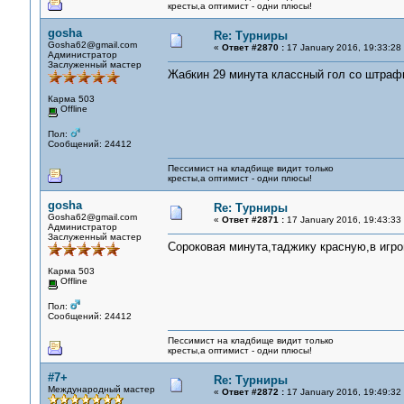
кресты,а оптимист - одни плюсы!
gosha
Re: Турниры
Gosha62@gmail.com
«
Ответ #2870 :
17 January 2016, 19:33:28
Администратор
Заслуженный мастер
Жабкин 29 минута классный гол со штраф
Карма 503
Offline
Пол:
Сообщений: 24412
Пессимист на кладбище видит только
кресты,а оптимист - одни плюсы!
gosha
Re: Турниры
Gosha62@gmail.com
«
Ответ #2871 :
17 January 2016, 19:43:33
Администратор
Заслуженный мастер
Сороковая минута,таджику красную,в игро
Карма 503
Offline
Пол:
Сообщений: 24412
Пессимист на кладбище видит только
кресты,а оптимист - одни плюсы!
#7+
Re: Турниры
Международный мастер
«
Ответ #2872 :
17 January 2016, 19:49:32