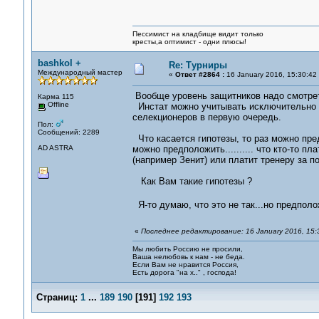
Пессимист на кладбище видит только
кресты,а оптимист - одни плюсы!
bashkol +
Re: Турниры
Международный мастер
«
Ответ #2864 :
16 January 2016, 15:30:42
Вообще уровень защитников надо смотреть 
Карма 115
Offline
Инстат можно учитывать исключительно ка
селекционеров в первую очередь.
Пол:
Сообщений: 2289
Что касается гипотезы, то раз можно пред
AD ASTRA
можно предположить.......... что кто-то пла
(например Зенит) или платит тренеру за п
Как Вам такие гипотезы ?
Я-то думаю, что это не так...но предпол
«
Последнее редактирование: 16 January 2016, 15:3
Мы любить Россию не просили,
Ваша нелюбовь к нам - не беда.
Если Вам не нравится Россия,
Есть дорога "на х.." , господа!
Страниц:
1
...
189
190
[
191
]
192
193