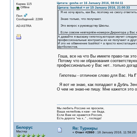
Цитата: gosha от 16 January 2016, 08:04:11
Карма 115
Offline
Цитата: bashkol + от 15 January 2016, 21:00:33
Я не хочу врать, как Вы, поэтому не смогу ответит
Пол:
Знаю только, что получают.
Сообщений: 2289
Это вопрос к руководству Школы.
AD ASTRA
Если совсем невтерпёж-номерок Директора у Вас 
А давайте я выскажу гипотезу,которая звучит след
профессиональные контракты их не получают и дру
И это не обвинение bashkol + а просто констатация
футболистов.
Гоша, все на что Вы имеете право-так это 
Потому что ни образования соответствую
профессионально у Вас нет...только догад
Гипотезы - отличное слово для Вас. На
Г
Я вот не знаю, как попадают в Дубль Зени
О чем не знаю-не пишу. Мне кажется это 
Мы любить Россию не просили,
Ваша нелюбовь к нам - не беда.
Если Вам не нравится Россия,
Есть дорога "на х.." , господа!
Белорус
Re: Турниры
Мастер
«
Ответ #2860 :
16 January 2016, 11:58:20 