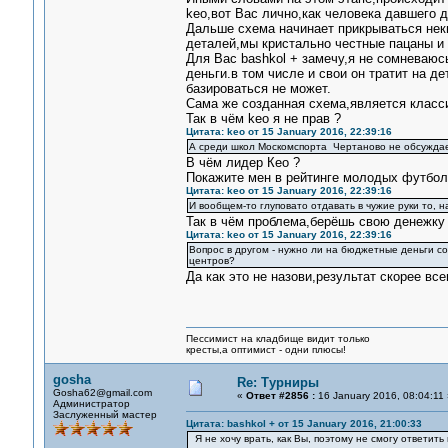
keo,вот Вас лично,как человека давшего д
Дальше схема начинает прикрываться неки
деталей,мы кристально честные пацаны и 
Для Вас bashkol + замечу,я не сомневаюс
деньги.в том числе и свои он тратит на де
базироваться не может.
Сама же созданная схема,является класси
Так в чём keo я не прав ?
Цитата: keo от 15 January 2016, 22:39:16
А среди школ Москомспорта Чертаново не обсужда
В чём лидер Кео ?
Покажите мен в рейтинге молодых футбол
Цитата: keo от 15 January 2016, 22:39:16
И вообщем-то глуповато отдавать в чужие руки то, 
Так в чём проблема,берёшь свою денежку
Цитата: keo от 15 January 2016, 22:39:16
Вопрос в другом - нужно ли на бюджетные деньги 
центров?
Да как это не назови,результат скорее вс
Пессимист на кладбище видит только
кресты,а оптимист - одни плюсы!
gosha
Re: Турниры
Gosha62@gmail.com
«
Ответ #2856 :
16 January 2016, 08:04:11 
Администратор
Заслуженный мастер
Цитата: bashkol + от 15 January 2016, 21:00:33
Я не хочу врать, как Вы, поэтому не смогу ответить