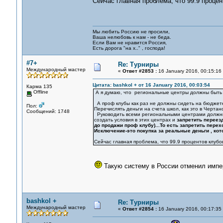
Сейчас главная проблема, что 99.9 проце
Мы любить Россию не просили,
Ваша нелюбовь к нам - не беда.
Если Вам не нравится Россия,
Есть дорога "на х.." , господа!
#7+
Re: Турниры
Международный мастер
«
Ответ #2853 :
16 January 2016, 00:15:16
Цитата: bashkol + от 16 January 2016, 00:03:54
Карма 135
Offline
А я думаю, что региональные центры должны быть 
А проф клубы как раз не должны сидеть на бюджете
Пол:
Перечислять деньги на счета школ, как это в Чертан
Сообщений: 1748
Руководить всеми региональными центрами должны 
создать условия в этих центрах и
запретить переезд
до продажи проф клубу)...То есть запретить пере
Исключение-это покупка за реальные деньги , кот
Сейчас главная проблема, что 99.9 процентов клуб
Такую систему в России отменил импер
bashkol +
Re: Турниры
Международный мастер
«
Ответ #2854 :
16 January 2016, 00:17:35