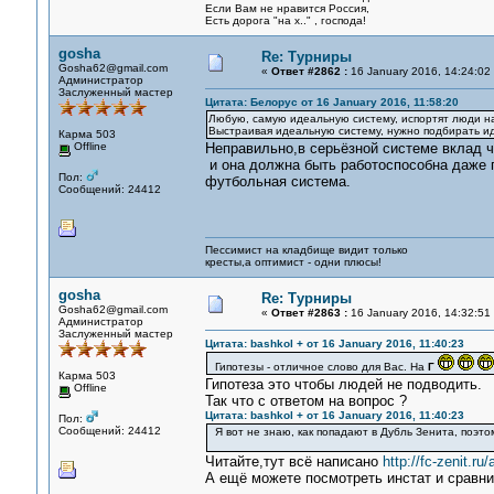
Если Вам не нравится Россия,
Есть дорога "на х.." , господа!
gosha
Re: Турниры
Gosha62@gmail.com
«
Ответ #2862 :
16 January 2016, 14:24:02
Администратор
Заслуженный мастер
Цитата: Белорус от 16 January 2016, 11:58:20
Любую, самую идеальную систему, испортят люди на
Выстраивая идеальную систему, нужно подбирать и
Карма 503
Offline
Неправильно,в серьёзной системе вклад 
и она должна быть работоспособна даже п
Пол:
футбольная система.
Сообщений: 24412
Пессимист на кладбище видит только
кресты,а оптимист - одни плюсы!
gosha
Re: Турниры
Gosha62@gmail.com
«
Ответ #2863 :
16 January 2016, 14:32:51
Администратор
Заслуженный мастер
Цитата: bashkol + от 16 January 2016, 11:40:23
Гипотезы - отличное слово для Вас. На
Г
Карма 503
Гипотеза это чтобы людей не подводить.
Offline
Так что с ответом на вопрос ?
Цитата: bashkol + от 16 January 2016, 11:40:23
Пол:
Сообщений: 24412
Я вот не знаю, как попадают в Дубль Зенита, поэтом
Читайте,тут всё написано
http://fc-zenit.r
А ещё можете посмотреть инстат и сравни