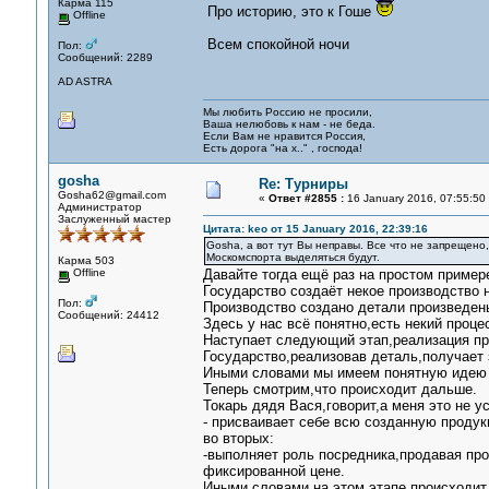
Карма 115
Про историю, это к Гоше
Offline
Всем спокойной ночи
Пол:
Сообщений: 2289
AD ASTRA
Мы любить Россию не просили,
Ваша нелюбовь к нам - не беда.
Если Вам не нравится Россия,
Есть дорога "на х.." , господа!
gosha
Re: Турниры
Gosha62@gmail.com
«
Ответ #2855 :
16 January 2016, 07:55:50
Администратор
Заслуженный мастер
Цитата: keo от 15 January 2016, 22:39:16
Gosha, а вот тут Вы неправы. Все что не запрещено
Москомспорта выделяться будут.
Карма 503
Offline
Давайте тогда ещё раз на простом пример
Государство создаёт некое производство 
Пол:
Производство создано детали произведен
Сообщений: 24412
Здесь у нас всё понятно,есть некий проц
Наступает следующий этап,реализация пр
Государство,реализовав деталь,получает 
Иными словами мы имеем понятную идею 
Теперь смотрим,что происходит дальше.
Токарь дядя Вася,говорит,а меня это не у
- присваивает себе всю созданную продук
во вторых:
-выполняет роль посредника,продавая про
фиксированной цене.
Иными словами на этом этапе,происходит 