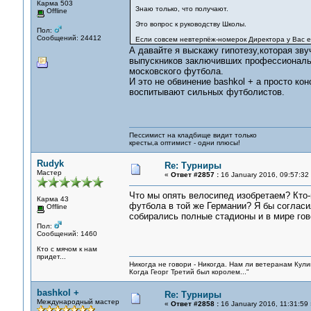
Карма 503
Знаю только, что получают.
Offline
Это вопрос к руководству Школы.
Пол:
Сообщений: 24412
Если совсем невтерпёж-номерок Директора у Вас е
А давайте я выскажу гипотезу,которая зв
выпускников заключивших профессиональн
московского футбола.
И это не обвинение bashkol + а просто ко
воспитывают сильных футболистов.
Пессимист на кладбище видит только
кресты,а оптимист - одни плюсы!
Rudyk
Re: Турниры
Мастер
«
Ответ #2857 :
16 January 2016, 09:57:32
Что мы опять велосипед изобретаем? Кто
Карма 43
футбола в той же Германии? Я бы согласил
Offline
собирались полные стадионы и в мире гов
Пол:
Сообщений: 1460
Кто с мячом к нам
придет...
Никогда не говори - Никогда. Нам ли ветеранам Кулик
Когда Георг Третий был королем..."
bashkol +
Re: Турниры
Международный мастер
«
Ответ #2858 :
16 January 2016, 11:31:59 