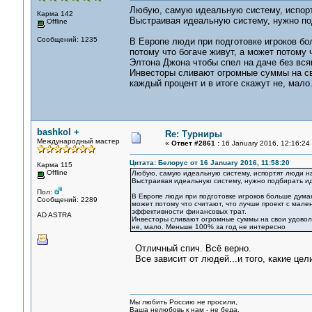
Любую, самую идеальную систему, испорт
Карма 142
Выстраивая идеальную систему, нужно п
Offline
Сообщений: 1235
В Европе люди при подготовке игроков бо
потому что богаче живут, а может потому 
Элтона Джона чтобы спел на даче без вс
Инвесторы сливают огромные суммы на сво
каждый процент и в итоге скажут не, мало
bashkol +
Re: Турниры
Международный мастер
«
Ответ #2861 :
16 January 2016, 12:16:24
Цитата: Белорус от 16 January 2016, 11:58:20
Карма 115
Offline
Любую, самую идеальную систему, испортят люди на
Выстраивая идеальную систему, нужно подбирать и
Пол:
В Европе люди при подготовке игроков больше думаю
Сообщений: 2289
может потому что считают, что лучше проект с мале
эффективности финансовых трат.
AD ASTRA
Инвесторы сливают огромные суммы на свои удовольс
не, мало. Меньше 100% за год не интересно
Отличный спич. Всё верно.
Все зависит от людей...и того, какие цел
Мы любить Россию не просили,
Ваша нелюбовь к нам - не беда.