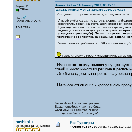
Цитата: #7+ от 16 January 2016, 00:15:16
Карма 115
Offline
Цитата: bashkol + от 16 January 2016, 00:03:54
А я думаю, что региональные центры должны быть
Пол:
А проф клубы как раз не должны сидеть на бюджет
Сообщений: 2289
Перечислять деньги на счета школ, как это в Черта
Руководить всеми региональными центрами должны 
AD ASTRA
создать условия в этих центрах и
запретить переез
до продажи проф клубу)...То есть запретить пере
Исключение-это покупка за реальные деньги , кот
Сейчас главная проблема, что 99.9 процентов клуб
Такую систему в России отменил император Алек
Именно по такому принципу существует н
собой и никто никого из региона в регион н
Это было сделать непросто. На уровне п
Никакого отношения к крепостному праву 
Мы любить Россию не просили,
Ваша нелюбовь к нам - не беда.
Если Вам не нравится Россия,
Есть дорога "на х.." , господа!
bashkol +
Re: Турниры
Международный мастер
«
Ответ #2859 :
16 January 2016, 11:40:23 