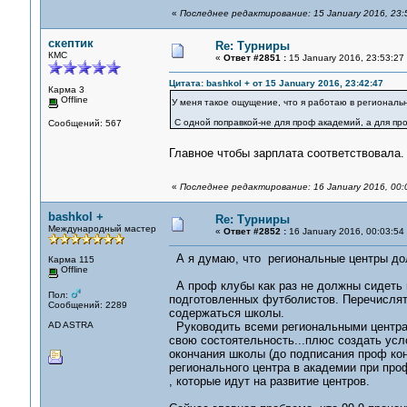
«
Последнее редактирование: 15 January 2016, 23:
скептик
Re: Турниры
КМС
«
Ответ #2851 :
15 January 2016, 23:53:27
Цитата: bashkol + от 15 January 2016, 23:42:47
Карма 3
Offline
У меня такое ощущение, что я работаю в регионал
С одной поправкой-не для проф академий, а для пр
Сообщений: 567
Главное чтобы зарплата соответствовала
«
Последнее редактирование: 16 January 2016, 00:
bashkol +
Re: Турниры
Международный мастер
«
Ответ #2852 :
16 January 2016, 00:03:54
А я думаю, что региональные центры дол
Карма 115
Offline
А проф клубы как раз не должны сидеть 
Пол:
подготовленных футболистов. Перечислять 
Сообщений: 2289
содержаться школы.
AD ASTRA
Руководить всеми региональными центрам
свою состоятельность...плюс создать усло
окончания школы (до подписания проф конт
регионального центра в академии при про
, которые идут на развитие центров.