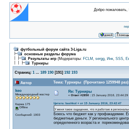
Добро пожаловать,
пер
футбольный форум сайта 3-Liga.ru
основные разделы форума
Результаты игр
(Модераторы:
FCLM
,
sergg
,
Инк
,
SSS
,
Е
Турниры
Страниц:
1
...
189
190
[
191
]
192
193
Тема: Турниры (Прочитано 1259948 раз)
Автор
keo
Re: Турниры
Международный мастер
«
Ответ #2850 :
15 January 2016, 23:44:29
Цитата: bashkol + от 15 January 2016, 23:42:47
Карма 175
Offline
У меня такое ощущение, что я работаю в регионал
Боюсь что бюджет как у профакадемии. Ещ
Сообщений: 1903
бюджетные деньги. У регионального центр
определенного возраста и порекомендова