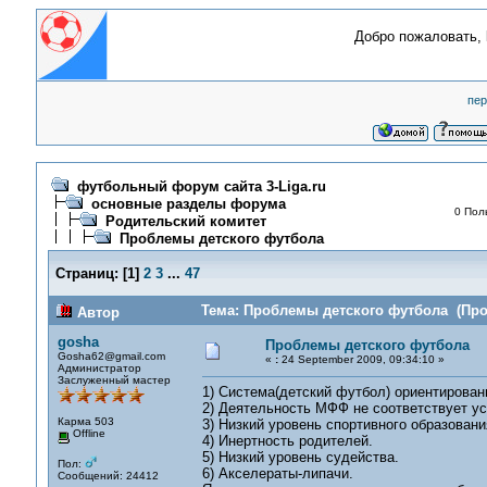
Добро пожаловать,
пер
футбольный форум сайта 3-Liga.ru
основные разделы форума
0 Пол
Родительский комитет
Проблемы детского футбола
Страниц:
[
1
]
2
3
...
47
Тема: Проблемы детского футбола (Проч
Автор
gosha
Проблемы детского футбола
Gosha62@gmail.com
«
:
24 September 2009, 09:34:10 »
Администратор
Заслуженный мастер
1) Система(детский футбол) ориентированн
2) Деятельность МФФ не соответствует ус
Карма 503
3) Низкий уровень спортивного образовани
Offline
4) Инертность родителей.
5) Низкий уровень судейства.
Пол:
6) Акселераты-липачи.
Сообщений: 24412