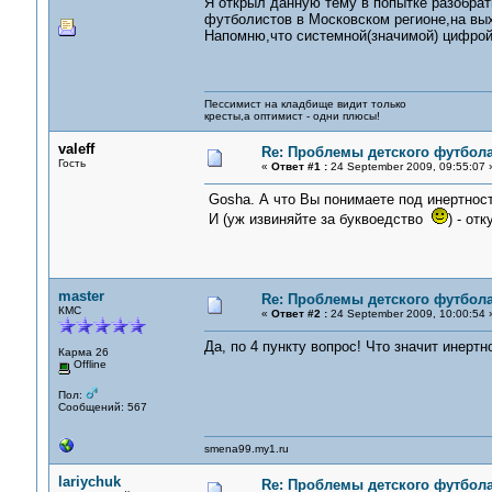
Я открыл данную тему в попытке разобра
футболистов в Московском регионе,на вы
Напомню,что системной(значимой) цифрой
Пессимист на кладбище видит только
кресты,а оптимист - одни плюсы!
valeff
Re: Проблемы детского футбол
Гость
«
Ответ #1 :
24 September 2009, 09:55:07 
Gosha. А что Вы понимаете под инертнос
И (уж извиняйте за буквоедство
) - от
master
Re: Проблемы детского футбол
КМС
«
Ответ #2 :
24 September 2009, 10:00:54 
Да, по 4 пункту вопрос! Что значит инерт
Карма 26
Offline
Пол:
Сообщений: 567
smena99.my1.ru
lariychuk
Re: Проблемы детского футбол