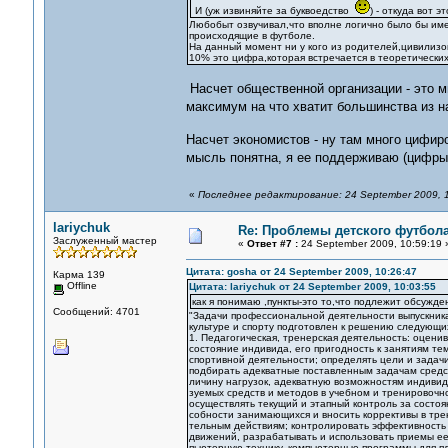
И (уж извиняйте за буквоедство
) - откуда вот э
Любобыт озвучивал,что вполне логично было бы им
происходящие в футболе.
На данный момент ни у кого из родителей,цивилизо
10% это цифра,которая встречается в теоретических
Насчет общественной организации - это м
максимум на что хватит большинства из н
Насчет экономистов - ну там много цифи
мысль понятна, я ее поддерживаю (цифры
«
Последнее редактирование: 24 September 2009, 10
lariychuk
Re: Проблемы детского футбол
Заслуженный мастер
«
Ответ #7 :
24 September 2009, 10:59:19 
Цитата: gosha от 24 September 2009, 10:26:47
Карма 139
Offline
Цитата: lariychuk от 24 September 2009, 10:03:55
как я понимаю ,пункты-это то,что подлежит обсужд
Сообщений: 4701
"Задачи профессиональной деятельности выпускника
культуре и спорту подготовлен к решению следующи
1. Педагогическая, тренерская деятельность: оцен
состояние индивида, его пригодность к занятиям те
спортивной деятельности; определять цели и задачи
подбирать адекватные поставленным задачам средст
личину нагрузок, адекватную возможностям индивид
зуемых средств и методов в учебном и тренировочн
осуществлять текущий и этапный контроль за состо
собности занимающихся и вносить коррективы в тре
тельным действиям; контролировать эффективность 
движений, разрабатывать и использовать приемы ее
пьютерную технику, компьютерные программы для п