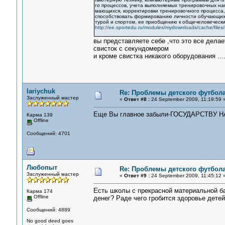
го процессов, учета выполняемых тренировочных наг
мающихся, корректировки тренировочного процесса,
способствовать формированию личности обучающихся
турой и спортом, ее приобщению к общечеловечески
http://ee.sportedu.ru/modules/mydownloads/cache/files
вы представляете себе ,что это все делае
свисток с секундомером
и кроме свистка никакого оборудования ...
lariychuk
Re: Проблемы детского футбол
Заслуженный мастер
«
Ответ #8 :
24 September 2009, 11:19:59 
Еще Вы главное забыли-ГОСУДАРСТВУ
Карма 139
Offline
Сообщений: 4701
Любопыт
Re: Проблемы детского футбол
Заслуженный мастер
«
Ответ #9 :
24 September 2009, 11:45:12 
Есть школы с прекрасной материальной баз
Карма 174
Offline
денег? Раде чего гробится здоровье детей
Сообщений: 4889
No good deed goes