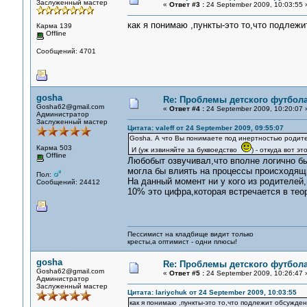
Заслуженный мастер
«
Ответ #3 :
24 September 2009, 10:03:55 
как я понимаю ,пункты-это то,что подлеж
Карма 139
Offline
Сообщений: 4701
gosha
Re: Проблемы детского футбол
Gosha62@gmail.com
«
Ответ #4 :
24 September 2009, 10:20:07 
Администратор
Заслуженный мастер
Цитата: valeff от 24 September 2009, 09:55:07
Gosha. А что Вы понимаете под инертностью родит
Карма 503
И (уж извиняйте за буквоедство
) - откуда вот э
Offline
Любобыт озвучивал,что вполне логично б
могла бы влиять на процессы происходящ
Пол:
На данный момент ни у кого из родителей
Сообщений: 24412
10% это цифра,которая встречается в теор
Пессимист на кладбище видит только
кресты,а оптимист - одни плюсы!
gosha
Re: Проблемы детского футбол
Gosha62@gmail.com
«
Ответ #5 :
24 September 2009, 10:26:47 
Администратор
Заслуженный мастер
Цитата: lariychuk от 24 September 2009, 10:03:55
как я понимаю ,пункты-это то,что подлежит обсужде