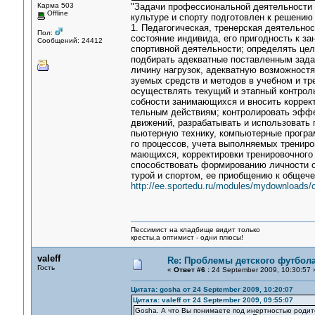
Карма 503
"Задачи профессиональной деятельности 
Offline
культуре и спорту подготовлен к решени
1. Педагогическая, тренерская деятельно
Пол:
состояние индивида, его пригодность к з
Сообщений: 24412
спортивной деятельности; определять цел
подбирать адекватные поставленным зада
личину нагрузок, адекватную возможност
зуемых средств и методов в учебном и тр
осуществлять текущий и этапный контроль
собности занимающихся и вносить коррект
тельным действиям; контролировать эффе
движений, разрабатывать и использовать 
пьютерную технику, компьютерные програ
го процессов, учета выполняемых трениров
мающихся, корректировки тренировочного 
способствовать формированию личности о
турой и спортом, ее приобщению к общеч
http://ee.sportedu.ru/modules/mydownloads/c
Пессимист на кладбище видит только
кресты,а оптимист - одни плюсы!
valeff
Re: Проблемы детского футбол
Гость
«
Ответ #6 :
24 September 2009, 10:30:57 
Цитата: gosha от 24 September 2009, 10:20:07
Цитата: valeff от 24 September 2009, 09:55:07
Gosha. А что Вы понимаете под инертностью роди