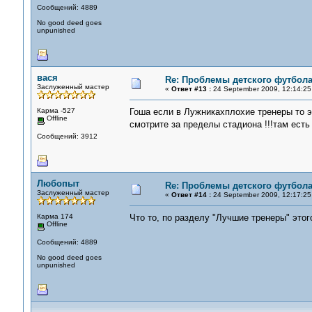
Сообщений: 4889
No good deed goes
unpunished
вася
Re: Проблемы детского футбол
Заслуженный мастер
«
Ответ #13 :
24 September 2009, 12:14:25
Карма -527
Гоша если в Лужникахплохие тренеры то э
Offline
смотрите за пределы стадиона !!!там есть
Сообщений: 3912
Любопыт
Re: Проблемы детского футбол
Заслуженный мастер
«
Ответ #14 :
24 September 2009, 12:17:25
Карма 174
Что то, по разделу "Лучшие тренеры" этог
Offline
Сообщений: 4889
No good deed goes
unpunished