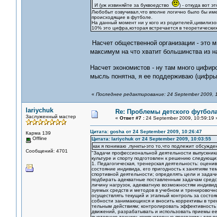
И (уж извиняйте за буквоедство
) - откуда вот э
Любобыт озвучивал,что вполне логично было бы им
происходящие в футболе.
На данный момент ни у кого из родителей,цивилизо
10% это цифра,которая встречается в теоретических
Насчет общественной организации - это м
максимум на что хватит большинства из н
Насчет экономистов - ну там много цифи
мысль понятна, я ее поддерживаю (цифры
«
Последнее редактирование: 24 September 2009, 10
lariychuk
Re: Проблемы детского футбол
Заслуженный мастер
«
Ответ #7 :
24 September 2009, 10:59:19 
Цитата: gosha от 24 September 2009, 10:26:47
Карма 139
Offline
Цитата: lariychuk от 24 September 2009, 10:03:55
как я понимаю ,пункты-это то,что подлежит обсужд
Сообщений: 4701
"Задачи профессиональной деятельности выпускника
культуре и спорту подготовлен к решению следующи
1. Педагогическая, тренерская деятельность: оцен
состояние индивида, его пригодность к занятиям те
спортивной деятельности; определять цели и задачи
подбирать адекватные поставленным задачам средст
личину нагрузок, адекватную возможностям индивид
зуемых средств и методов в учебном и тренировочн
осуществлять текущий и этапный контроль за состо
собности занимающихся и вносить коррективы в тре
тельным действиям; контролировать эффективность 
движений, разрабатывать и использовать приемы ее
пьютерную технику, компьютерные программы для п