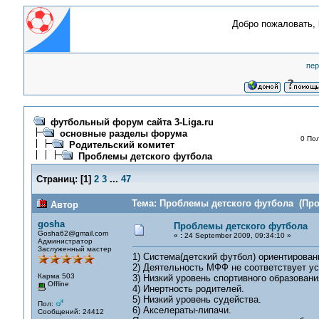
Добро пожаловать,
пер
футбольный форум сайта 3-Liga.ru
основные разделы форума
0 Пол
Родительский комитет
Проблемы детского футбола
Страниц:
[
1
]
2
3
...
47
Тема: Проблемы детского футбола (Проч
Автор
gosha
Проблемы детского футбола
Gosha62@gmail.com
«
:
24 September 2009, 09:34:10 »
Администратор
Заслуженный мастер
1) Система(детский футбол) ориентированн
2) Деятельность МФФ не соответствует ус
Карма 503
3) Низкий уровень спортивного образовани
Offline
4) Инертность родителей.
5) Низкий уровень судейства.
Пол:
6) Акселераты-липачи.
Сообщений: 24412