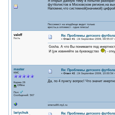
Я открыл данную тему в попытке разобра
футболистов в Московском регионе,на вы
Напомню,что системной(значимой) цифрой
Пессимист на кладбище видит только
кресты,а оптимист - одни плюсы!
valeff
Re: Проблемы детского футбол
Гость
«
Ответ #1 :
24 September 2009, 09:55:07 
Gosha. А что Вы понимаете под инертнос
И (уж извиняйте за буквоедство
) - от
master
Re: Проблемы детского футбол
КМС
«
Ответ #2 :
24 September 2009, 10:00:54 
Да, по 4 пункту вопрос! Что значит инерт
Карма 26
Offline
Пол:
Сообщений: 567
smena99.my1.ru
lariychuk
Re: Проблемы детского футбол