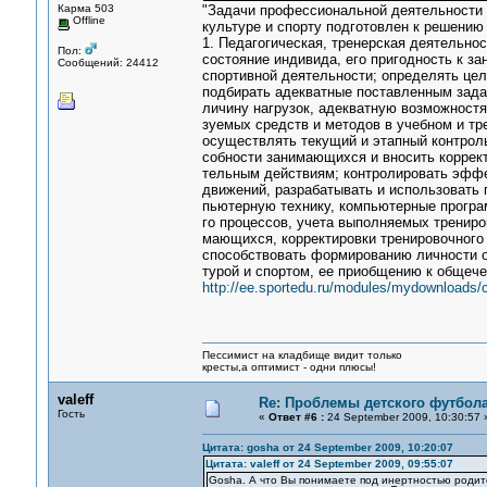
Карма 503
"Задачи профессиональной деятельности 
Offline
культуре и спорту подготовлен к решени
1. Педагогическая, тренерская деятельно
Пол:
состояние индивида, его пригодность к з
Сообщений: 24412
спортивной деятельности; определять цел
подбирать адекватные поставленным зада
личину нагрузок, адекватную возможност
зуемых средств и методов в учебном и тр
осуществлять текущий и этапный контроль
собности занимающихся и вносить коррект
тельным действиям; контролировать эффе
движений, разрабатывать и использовать 
пьютерную технику, компьютерные програ
го процессов, учета выполняемых трениров
мающихся, корректировки тренировочного 
способствовать формированию личности о
турой и спортом, ее приобщению к общеч
http://ee.sportedu.ru/modules/mydownloads/c
Пессимист на кладбище видит только
кресты,а оптимист - одни плюсы!
valeff
Re: Проблемы детского футбол
Гость
«
Ответ #6 :
24 September 2009, 10:30:57 
Цитата: gosha от 24 September 2009, 10:20:07
Цитата: valeff от 24 September 2009, 09:55:07
Gosha. А что Вы понимаете под инертностью роди