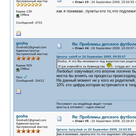
Заслуженный мастер
«
Ответ #3 :
24 September 2009, 10:03:55 
как я понимаю ,пункты-это то,что подлеж
Карма 139
Offline
Сообщений: 4701
gosha
Re: Проблемы детского футбол
Gosha62@gmail.com
«
Ответ #4 :
24 September 2009, 10:20:07 
Администратор
Заслуженный мастер
Цитата: valeff от 24 September 2009, 09:55:07
Gosha. А что Вы понимаете под инертностью родит
Карма 503
И (уж извиняйте за буквоедство
) - откуда вот э
Offline
Любобыт озвучивал,что вполне логично б
могла бы влиять на процессы происходящ
Пол:
На данный момент ни у кого из родителей
Сообщений: 24412
10% это цифра,которая встречается в теор
Пессимист на кладбище видит только
кресты,а оптимист - одни плюсы!
gosha
Re: Проблемы детского футбол
Gosha62@gmail.com
«
Ответ #5 :
24 September 2009, 10:26:47 
Администратор
Заслуженный мастер
Цитата: lariychuk от 24 September 2009, 10:03:55
как я понимаю ,пункты-это то,что подлежит обсужде