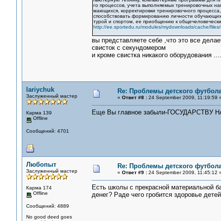
го процессов, учета выполняемых тренировочных наг
мающихся, корректировки тренировочного процесса,
способствовать формированию личности обучающихся
турой и спортом, ее приобщению к общечеловечески
http://ee.sportedu.ru/modules/mydownloads/cache/files
вы представляете себе ,что это все делае
свисток с секундомером
и кроме свистка никакого оборудования ...
lariychuk
Re: Проблемы детского футбол
Заслуженный мастер
«
Ответ #8 :
24 September 2009, 11:19:59 
Еще Вы главное забыли-ГОСУДАРСТВУ
Карма 139
Offline
Сообщений: 4701
Любопыт
Re: Проблемы детского футбол
Заслуженный мастер
«
Ответ #9 :
24 September 2009, 11:45:12 
Есть школы с прекрасной материальной баз
Карма 174
Offline
денег? Раде чего гробится здоровье детей
Сообщений: 4889
No good deed goes