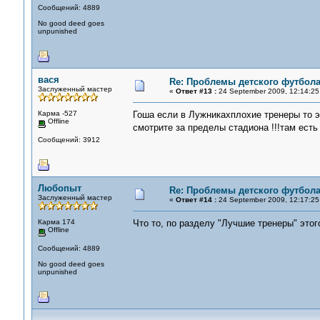
Сообщений: 4889
No good deed goes
unpunished
вася
Re: Проблемы детского футбол
Заслуженный мастер
«
Ответ #13 :
24 September 2009, 12:14:25
Карма -527
Гоша если в Лужникахплохие тренеры то э
Offline
смотрите за пределы стадиона !!!там есть
Сообщений: 3912
Любопыт
Re: Проблемы детского футбол
Заслуженный мастер
«
Ответ #14 :
24 September 2009, 12:17:25
Карма 174
Что то, по разделу "Лучшие тренеры" этог
Offline
Сообщений: 4889
No good deed goes
unpunished