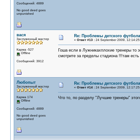
Сообщений: 4889
No good deed goes
unpunished
вася
Re: Проблемы детского футбол
Заслуженный мастер
«
Ответ #13 :
24 September 2009, 12:14:25
Карма -527
Гоша если в Лужникахплохие тренеры то э
Offline
смотрите за пределы стадиона !!!там есть
Сообщений: 3912
Любопыт
Re: Проблемы детского футбол
Заслуженный мастер
«
Ответ #14 :
24 September 2009, 12:17:25
Карма 174
Что то, по разделу "Лучшие тренеры" этог
Offline
Сообщений: 4889
No good deed goes
unpunished