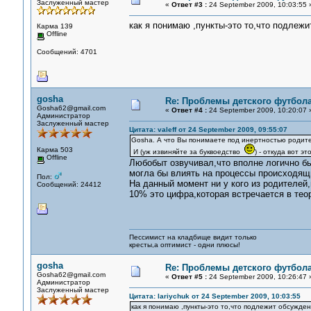
Заслуженный мастер
«
Ответ #3 :
24 September 2009, 10:03:55 
как я понимаю ,пункты-это то,что подлеж
Карма 139
Offline
Сообщений: 4701
gosha
Re: Проблемы детского футбол
Gosha62@gmail.com
«
Ответ #4 :
24 September 2009, 10:20:07 
Администратор
Заслуженный мастер
Цитата: valeff от 24 September 2009, 09:55:07
Gosha. А что Вы понимаете под инертностью родит
Карма 503
И (уж извиняйте за буквоедство
) - откуда вот э
Offline
Любобыт озвучивал,что вполне логично б
могла бы влиять на процессы происходящ
Пол:
На данный момент ни у кого из родителей
Сообщений: 24412
10% это цифра,которая встречается в теор
Пессимист на кладбище видит только
кресты,а оптимист - одни плюсы!
gosha
Re: Проблемы детского футбол
Gosha62@gmail.com
«
Ответ #5 :
24 September 2009, 10:26:47 
Администратор
Заслуженный мастер
Цитата: lariychuk от 24 September 2009, 10:03:55
как я понимаю ,пункты-это то,что подлежит обсужде