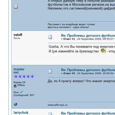
Я открыл данную тему в попытке разобра
футболистов в Московском регионе,на вы
Напомню,что системной(значимой) цифрой
Пессимист на кладбище видит только
кресты,а оптимист - одни плюсы!
valeff
Re: Проблемы детского футбол
Гость
«
Ответ #1 :
24 September 2009, 09:55:07 
Gosha. А что Вы понимаете под инертнос
И (уж извиняйте за буквоедство
) - от
master
Re: Проблемы детского футбол
КМС
«
Ответ #2 :
24 September 2009, 10:00:54 
Да, по 4 пункту вопрос! Что значит инерт
Карма 26
Offline
Пол:
Сообщений: 567
smena99.my1.ru
lariychuk
Re: Проблемы детского футбол