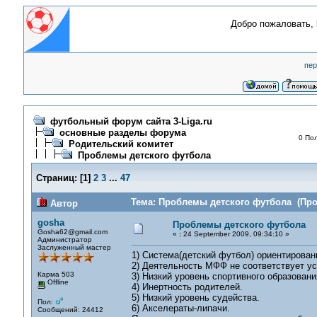
Добро пожаловать,
пер
футбольный форум сайта 3-Liga.ru
основные разделы форума
0 Пол
Родительский комитет
Проблемы детского футбола
Страниц:
[
1
]
2
3
...
47
Тема: Проблемы детского футбола (Проч
Автор
gosha
Проблемы детского футбола
Gosha62@gmail.com
«
:
24 September 2009, 09:34:10 »
Администратор
Заслуженный мастер
1) Система(детский футбол) ориентированн
2) Деятельность МФФ не соответствует ус
Карма 503
3) Низкий уровень спортивного образовани
Offline
4) Инертность родителей.
5) Низкий уровень судейства.
Пол:
6) Акселераты-липачи.
Сообщений: 24412