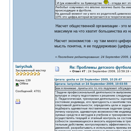
И (уж извиняйте за буквоедство
) - откуда вот э
Любобыт озвучивал,что вполне логично было бы им
происходящие в футболе.
На данный момент ни у кого из родителей,цивилизо
10% это цифра,которая встречается в теоретических
Насчет общественной организации - это м
максимум на что хватит большинства из н
Насчет экономистов - ну там много цифи
мысль понятна, я ее поддерживаю (цифры
«
Последнее редактирование: 24 September 2009, 10
lariychuk
Re: Проблемы детского футбол
Заслуженный мастер
«
Ответ #7 :
24 September 2009, 10:59:19 
Цитата: gosha от 24 September 2009, 10:26:47
Карма 139
Offline
Цитата: lariychuk от 24 September 2009, 10:03:55
как я понимаю ,пункты-это то,что подлежит обсужд
Сообщений: 4701
"Задачи профессиональной деятельности выпускника
культуре и спорту подготовлен к решению следующи
1. Педагогическая, тренерская деятельность: оцен
состояние индивида, его пригодность к занятиям те
спортивной деятельности; определять цели и задачи
подбирать адекватные поставленным задачам средст
личину нагрузок, адекватную возможностям индивид
зуемых средств и методов в учебном и тренировочн
осуществлять текущий и этапный контроль за состо
собности занимающихся и вносить коррективы в тре
тельным действиям; контролировать эффективность 
движений, разрабатывать и использовать приемы ее
пьютерную технику, компьютерные программы для п