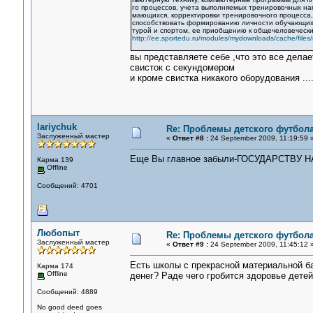
го процессов, учета выполняемых тренировочных наг
мающихся, корректировки тренировочного процесса,
способствовать формированию личности обучающихся
турой и спортом, ее приобщению к общечеловечески
http://ee.sportedu.ru/modules/mydownloads/cache/files
вы представляете себе ,что это все делае
свисток с секундомером
и кроме свистка никакого оборудования ...
lariychuk
Re: Проблемы детского футбол
Заслуженный мастер
«
Ответ #8 :
24 September 2009, 11:19:59 
Еще Вы главное забыли-ГОСУДАРСТВУ
Карма 139
Offline
Сообщений: 4701
Любопыт
Re: Проблемы детского футбол
Заслуженный мастер
«
Ответ #9 :
24 September 2009, 11:45:12 
Есть школы с прекрасной материальной баз
Карма 174
Offline
денег? Раде чего гробится здоровье детей
Сообщений: 4889
No good deed goes