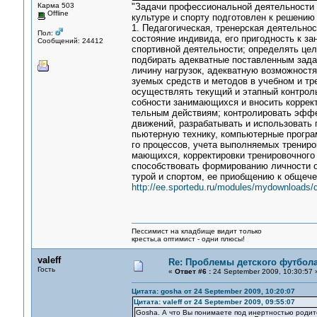
Карма 503
"Задачи профессиональной деятельности 
Offline
культуре и спорту подготовлен к решени
1. Педагогическая, тренерская деятельно
Пол:
состояние индивида, его пригодность к з
Сообщений: 24412
спортивной деятельности; определять цел
подбирать адекватные поставленным зада
личину нагрузок, адекватную возможност
зуемых средств и методов в учебном и тр
осуществлять текущий и этапный контроль
собности занимающихся и вносить коррект
тельным действиям; контролировать эффе
движений, разрабатывать и использовать 
пьютерную технику, компьютерные програ
го процессов, учета выполняемых трениров
мающихся, корректировки тренировочного 
способствовать формированию личности о
турой и спортом, ее приобщению к общеч
http://ee.sportedu.ru/modules/mydownloads/c
Пессимист на кладбище видит только
кресты,а оптимист - одни плюсы!
valeff
Re: Проблемы детского футбол
Гость
«
Ответ #6 :
24 September 2009, 10:30:57 
Цитата: gosha от 24 September 2009, 10:20:07
Цитата: valeff от 24 September 2009, 09:55:07
Gosha. А что Вы понимаете под инертностью роди