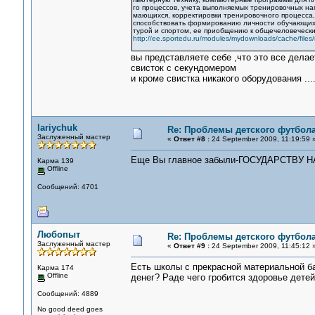
го процессов, учета выполняемых тренировочных наг
мающихся, корректировки тренировочного процесса,
способствовать формированию личности обучающихся
турой и спортом, ее приобщению к общечеловечески
http://ee.sportedu.ru/modules/mydownloads/cache/files
вы представляете себе ,что это все делае
свисток с секундомером
и кроме свистка никакого оборудования ...
lariychuk
Re: Проблемы детского футбол
Заслуженный мастер
«
Ответ #8 :
24 September 2009, 11:19:59 
Еще Вы главное забыли-ГОСУДАРСТВУ
Карма 139
Offline
Сообщений: 4701
Любопыт
Re: Проблемы детского футбол
Заслуженный мастер
«
Ответ #9 :
24 September 2009, 11:45:12 
Есть школы с прекрасной материальной баз
Карма 174
Offline
денег? Раде чего гробится здоровье детей
Сообщений: 4889
No good deed goes