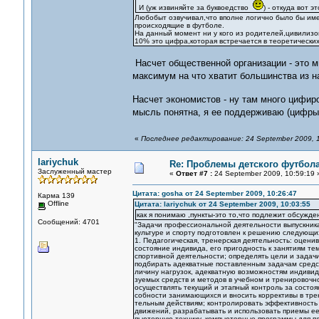
И (уж извиняйте за буквоедство
) - откуда вот э
Любобыт озвучивал,что вполне логично было бы им
происходящие в футболе.
На данный момент ни у кого из родителей,цивилизо
10% это цифра,которая встречается в теоретических
Насчет общественной организации - это м
максимум на что хватит большинства из н
Насчет экономистов - ну там много цифи
мысль понятна, я ее поддерживаю (цифры
«
Последнее редактирование: 24 September 2009, 10
lariychuk
Re: Проблемы детского футбол
Заслуженный мастер
«
Ответ #7 :
24 September 2009, 10:59:19 
Цитата: gosha от 24 September 2009, 10:26:47
Карма 139
Offline
Цитата: lariychuk от 24 September 2009, 10:03:55
как я понимаю ,пункты-это то,что подлежит обсужд
Сообщений: 4701
"Задачи профессиональной деятельности выпускника
культуре и спорту подготовлен к решению следующи
1. Педагогическая, тренерская деятельность: оцен
состояние индивида, его пригодность к занятиям те
спортивной деятельности; определять цели и задачи
подбирать адекватные поставленным задачам средст
личину нагрузок, адекватную возможностям индивид
зуемых средств и методов в учебном и тренировочн
осуществлять текущий и этапный контроль за состо
собности занимающихся и вносить коррективы в тре
тельным действиям; контролировать эффективность 
движений, разрабатывать и использовать приемы ее
пьютерную технику, компьютерные программы для п