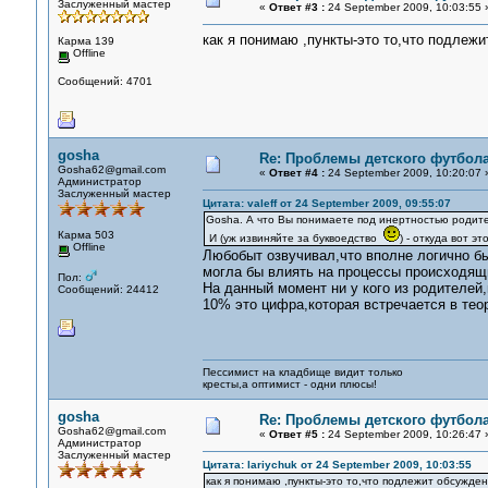
Заслуженный мастер
«
Ответ #3 :
24 September 2009, 10:03:55 
как я понимаю ,пункты-это то,что подлеж
Карма 139
Offline
Сообщений: 4701
gosha
Re: Проблемы детского футбол
Gosha62@gmail.com
«
Ответ #4 :
24 September 2009, 10:20:07 
Администратор
Заслуженный мастер
Цитата: valeff от 24 September 2009, 09:55:07
Gosha. А что Вы понимаете под инертностью родит
Карма 503
И (уж извиняйте за буквоедство
) - откуда вот э
Offline
Любобыт озвучивал,что вполне логично б
могла бы влиять на процессы происходящ
Пол:
На данный момент ни у кого из родителей
Сообщений: 24412
10% это цифра,которая встречается в теор
Пессимист на кладбище видит только
кресты,а оптимист - одни плюсы!
gosha
Re: Проблемы детского футбол
Gosha62@gmail.com
«
Ответ #5 :
24 September 2009, 10:26:47 
Администратор
Заслуженный мастер
Цитата: lariychuk от 24 September 2009, 10:03:55
как я понимаю ,пункты-это то,что подлежит обсужде