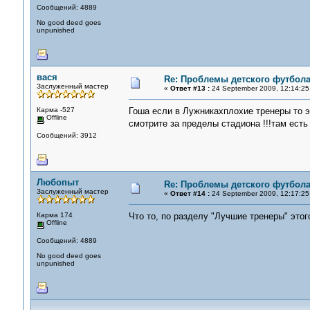
Сообщений: 4889
No good deed goes
unpunished
вася
Re: Проблемы детского футбол
Заслуженный мастер
«
Ответ #13 :
24 September 2009, 12:14:25
Карма -527
Гоша если в Лужникахплохие тренеры то э
Offline
смотрите за пределы стадиона !!!там есть
Сообщений: 3912
Любопыт
Re: Проблемы детского футбол
Заслуженный мастер
«
Ответ #14 :
24 September 2009, 12:17:25
Карма 174
Что то, по разделу "Лучшие тренеры" этог
Offline
Сообщений: 4889
No good deed goes
unpunished