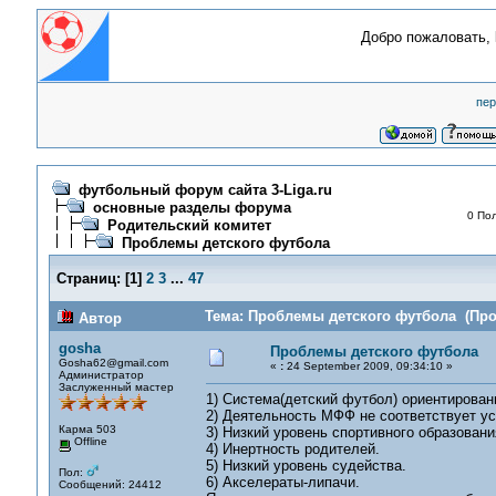
Добро пожаловать,
пер
футбольный форум сайта 3-Liga.ru
основные разделы форума
0 Пол
Родительский комитет
Проблемы детского футбола
Страниц:
[
1
]
2
3
...
47
Тема: Проблемы детского футбола (Проч
Автор
gosha
Проблемы детского футбола
Gosha62@gmail.com
«
:
24 September 2009, 09:34:10 »
Администратор
Заслуженный мастер
1) Система(детский футбол) ориентированн
2) Деятельность МФФ не соответствует ус
Карма 503
3) Низкий уровень спортивного образовани
Offline
4) Инертность родителей.
5) Низкий уровень судейства.
Пол:
6) Акселераты-липачи.
Сообщений: 24412