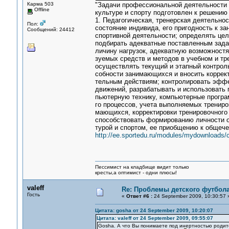
Карма 503
"Задачи профессиональной деятельности 
Offline
культуре и спорту подготовлен к решени
1. Педагогическая, тренерская деятельно
Пол:
состояние индивида, его пригодность к з
Сообщений: 24412
спортивной деятельности; определять цел
подбирать адекватные поставленным зада
личину нагрузок, адекватную возможност
зуемых средств и методов в учебном и тр
осуществлять текущий и этапный контроль
собности занимающихся и вносить коррект
тельным действиям; контролировать эффе
движений, разрабатывать и использовать 
пьютерную технику, компьютерные програ
го процессов, учета выполняемых трениров
мающихся, корректировки тренировочного 
способствовать формированию личности о
турой и спортом, ее приобщению к общеч
http://ee.sportedu.ru/modules/mydownloads/c
Пессимист на кладбище видит только
кресты,а оптимист - одни плюсы!
valeff
Re: Проблемы детского футбол
Гость
«
Ответ #6 :
24 September 2009, 10:30:57 
Цитата: gosha от 24 September 2009, 10:20:07
Цитата: valeff от 24 September 2009, 09:55:07
Gosha. А что Вы понимаете под инертностью роди