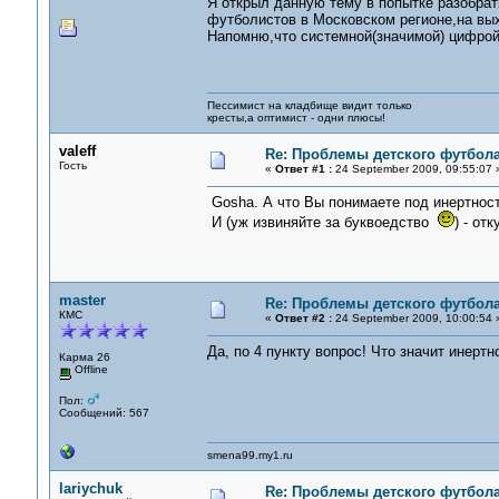
Я открыл данную тему в попытке разобра
футболистов в Московском регионе,на вы
Напомню,что системной(значимой) цифрой
Пессимист на кладбище видит только
кресты,а оптимист - одни плюсы!
valeff
Re: Проблемы детского футбол
Гость
«
Ответ #1 :
24 September 2009, 09:55:07 
Gosha. А что Вы понимаете под инертнос
И (уж извиняйте за буквоедство
) - от
master
Re: Проблемы детского футбол
КМС
«
Ответ #2 :
24 September 2009, 10:00:54 
Да, по 4 пункту вопрос! Что значит инерт
Карма 26
Offline
Пол:
Сообщений: 567
smena99.my1.ru
lariychuk
Re: Проблемы детского футбол