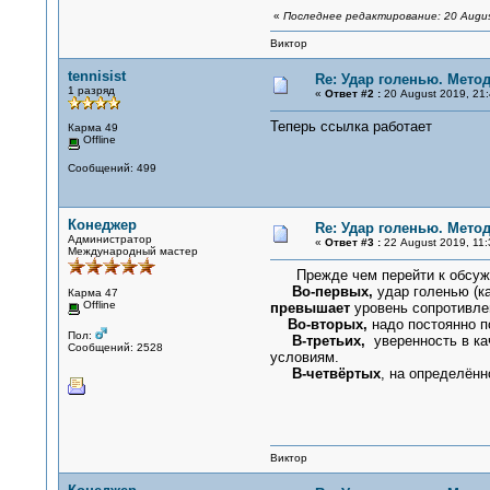
«
Последнее редактирование: 20 Augus
Виктор
tennisist
Re: Удар голенью. Мето
1 разряд
«
Ответ #2 :
20 August 2019, 21:
Теперь ссылка работает
Карма 49
Offline
Сообщений: 499
Конеджер
Re: Удар голенью. Мето
Администратор
«
Ответ #3 :
22 August 2019, 11:
Международный мастер
Прежде чем перейти к обсужде
Во-первых,
удар голенью (ка
Карма 47
Offline
превышает
уровень сопротивле
Во-вторых,
надо постоянно п
Пол:
В-третьих,
уверенность в кач
Сообщений: 2528
условиям.
В-четвёртых
, на определённ
Виктор