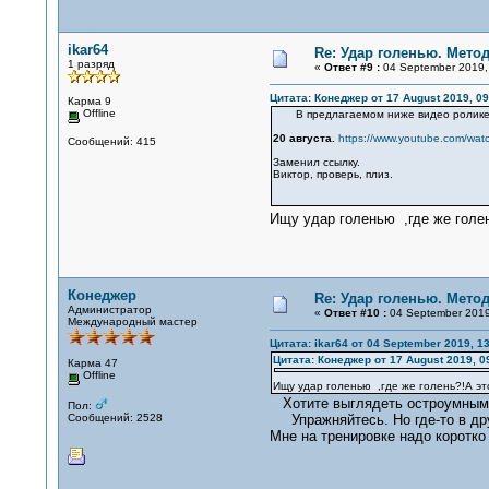
ikar64
Re: Удар голенью. Мето
1 разряд
«
Ответ #9 :
04 September 2019, 
Цитата: Конеджер от 17 August 2019, 09
Карма 9
Offline
В предлагаемом ниже видео ролике я с
20 августа.
https://www.youtube.com/wa
Сообщений: 415
Заменил ссылку.
Виктор, проверь, плиз.
Ищу удар голенью ,где же голен
Конеджер
Re: Удар голенью. Мето
Администратор
«
Ответ #10 :
04 September 2019
Международный мастер
Цитата: ikar64 от 04 September 2019, 13
Цитата: Конеджер от 17 August 2019, 0
Карма 47
Offline
Ищу удар голенью ,где же голень?!А эт
Хотите выглядеть остроумным
Пол:
Сообщений: 2528
Упражняйтесь. Но где-то в др
Мне на тренировке надо коротко