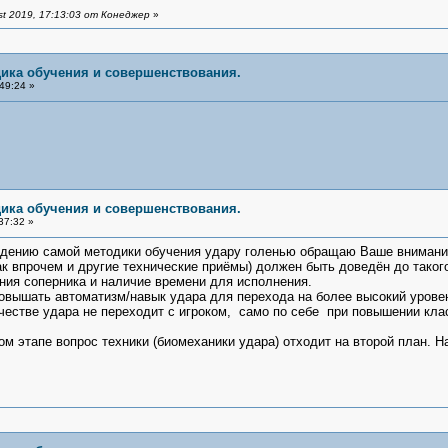
t 2019, 17:13:03 от Конеджер
»
дика обучения и совершенствования.
49:24 »
дика обучения и совершенствования.
37:32 »
нию самой методики обучения удару голенью обращаю Ваше внимани
к впрочем и другие технические приёмы) должен быть доведён до такого
ния соперника и наличие времени для исполнения.
овышать автоматизм/навык удара для перехода на более высокий урове
естве удара не переходит с игроком, само по себе при повышении кла
ом этапе вопрос техники (биомеханики удара) отходит на второй план. 