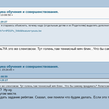
дика обучения и совершенствования.
13:08:59 »
:20:27
тараюсь объяснить, почему надо (отдельным детям и их Родителям) выделять дополнит
tch?v=iPD1Pv_54kI&feature=youtu.be
ь?!А это же сленговски. Тут голень,там теннисный мяч блин...Что бы 
дика обучения и совершенствования.
, 15:24:45 »
:08:59
9:20:27
о же сленговски. Тут голень,там теннисный мяч блин...Что бы самому придумать? Лопатоэ
? Ну-ну.
угом месте.
 дать задание ребятам. Сказал, они поняли что будем делать. Если это