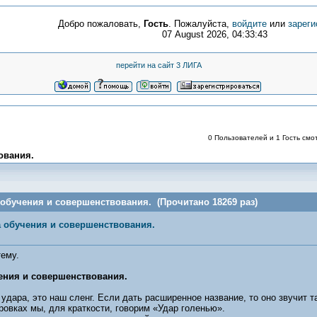
Добро пожаловать,
Гость
. Пожалуйста,
войдите
или
зареги
07 August 2026, 04:33:43
перейти на сайт 3 ЛИГА
0 Пользователей и 1 Гость смот
ования.
 обучения и совершенствования. (Прочитано 18269 раз)
а обучения и совершенствования.
ему.
ения и совершенствования.
ра, это наш сленг. Если дать расширенное название, то оно звучит та
ровках мы, для краткости, говорим «Удар голенью».