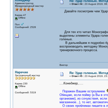
Конеджер
Re: Удар голенью. Мето
Администратор
«
Ответ #4 :
23 August 2019, 08:
Международный мастер
Давайте посмотрим чем Удар г
Карма 47
Offline
Пол:
Сообщений: 2528
Для тех кто читал Монографию
выделены элементы Удара голен
голенью.
В дальнейшем я подробно буду 
воспроизводить методику Моногр
тренировочного процесса.
Виктор
Наречие
Re: Удар голенью. Мето
Заслуженный мастер
«
Ответ #5 :
23 August 2019, 23:
....Конеджер,.....
Карма 230
Offline
Поражен Вашим остроумием
Сообщений: 5319
Обещаю, если пойму (а Вы в это
организме), из сочувствия, есл
магазинное...), то нет, автомати
О своих проблемах пишите в ли