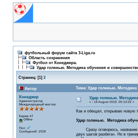
футбольный форум сайта 3-Liga.ru
Область сохранения
Футбол от Конеджера.
Удар голенью. Методика обучения и совершенств
Страниц:
[
1
]
2
Тема: Удар голенью. Методика
Автор
Конеджер
Удар голенью. Методик
Администратор
«
:
16 August 2019, 00:13:02 »
Международный мастер
Как и обещал, открываю новую т
Карма 47
Offline
Удар голенью. Методика обуч
Пол:
Сразу оговорюсь, название уда
Сообщений: 2528
двух шагов разбега». Но в трени