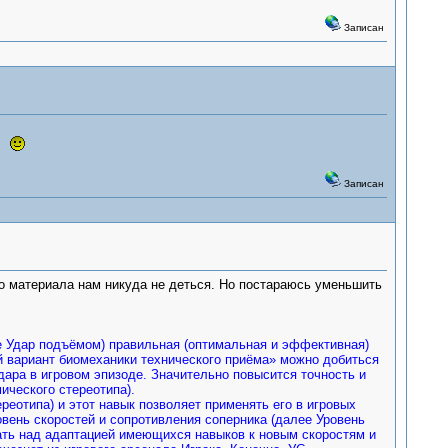
Записан
ь.
Записан
 материала нам никуда не деться. Но постараюсь уменьшить
е Удар подъёмом) правильная (оптимальная и эффективная)
й вариант биомеханики технического приёма» можно добиться
дара в игровом эпизоде. Значительно повысится точность и
ического стереотипа).
реотипа) и этот навык позволяет применять его в игровых
овень скоростей и сопротивления соперника (далее Уровень
отать над адаптацией имеющихся навыков к новым скоростям и