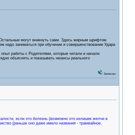
Остальные могут вникнуть сами. Здесь жирным шрифтом
ем надо заниматься при обучении и совершенствовании Удара
опыт работы с Родителями, которые читали и начали
лядно объяснять и показывать нюансы реального
Записан
алости, если это болезнь (возможно это излишек желчи в
амство (раньше оно даже имело названия - трамвайное,