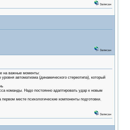
Записан
Записан
е на важные моменты:
 уровня автоматизма (динамического стереотипа), который
нь
сса команды. Надо постоянно адаптировать удар к новым
На первом месте психологические компоненты подготовки.
Записан