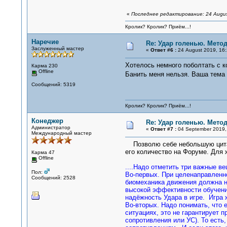
«
Последнее редактирование: 24 Augus
Кролик? Кролик? Приём...!
Наречие
Re: Удар голенью. Мето
Заслуженный мастер
«
Ответ #6 :
24 August 2019, 16:
Хотелось немного поболтать с к
Карма 230
Offline
Банить меня нельзя. Ваша тема
Сообщений: 5319
Кролик? Кролик? Приём...!
Конеджер
Re: Удар голенью. Мето
Администратор
«
Ответ #7 :
04 September 2019, 
Международный мастер
Позволю себе небольшую цитату
его количество на Форуме. Для
Карма 47
Offline
....Надо отметить три важные ве
Пол:
Во-первых. При целенаправленн
Сообщений: 2528
биомеханика движения должна н
высокой эффективности обучения
надёжность Удара в игре. Игра 
Во-вторых. Надо понимать, что 
ситуациях, это не гарантирует 
сопротивления или УС). То есть