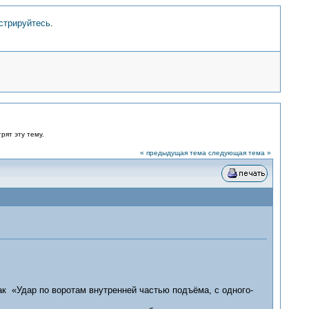
стрируйтесь
.
рят эту тему.
« предыдущая тема
следующая тема »
к «Удар по воротам внутренней частью подъёма, с одного-