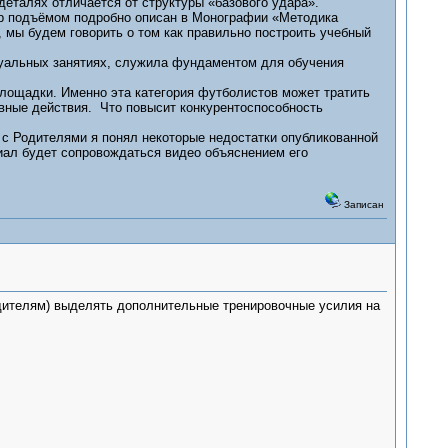
еталях отличается от структуры «базового удара».
ар подъёмом подробно описан в Монографии «Методика
мы будем говорить о том как правильно построить учебный
уальных занятиях, служила фундаментом для обучения
ощадки. Именно эта категория футболистов может тратить
ивные действия. Что повысит конкурентоспособность
с Родителями я понял некоторые недостатки опубликованной
иал будет сопровождаться видео объяснением его
Записан
ителям) выделять дополнительные тренировочные усилия на