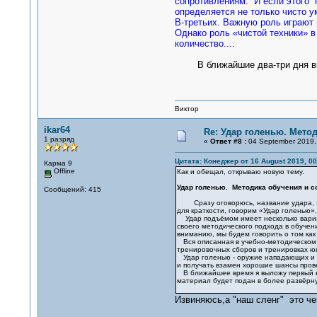
сопротивлениям. И если этого н
определяется не только чисто у
В-третьих. Важную роль играют 
Однако роль «чистой техники» в
количество....
В ближайшие два-три дня выло
Виктор
ikar64
Re: Удар голенью. Мето
1 разряд
«
Ответ #8 :
04 September 2019, 
Цитата: Конеджер от 16 August 2019, 00
Карма 9
Offline
Как и обещал, открываю новую тему.
Удар голенью. Методика обучения и 
Сообщений: 415
Сразу оговорюсь, название удара, это 
для краткости, говорим «Удар голенью».
Удар подъёмом имеет несколько вариан
своего методического подхода в обуче
вниманию, мы будем говорить о том ка
Вся описанная в учебно-методическом 
тренировочных сборов и тренировках ю
Удар голенью - оружие нападающих и а
и получать взамен хорошие шансы прове
В ближайшее время я выложу первый ви
материал будет подан в более развёрну
Извиняюсь,а "наш сленг" это че