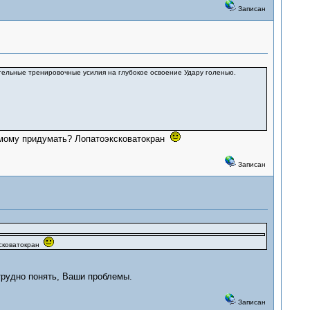
Записан
ельные тренировочные усилия на глубокое освоение Удару голенью.
самому придумать? Лопатоэксковатокран
Записан
ксковатокран
 трудно понять, Ваши проблемы.
Записан