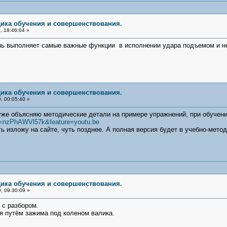
дика обучения и совершенствования.
 18:46:04 »
ень выполняет самые важные функции в исполнении удара подъемом и н
дика обучения и совершенствования.
, 00:05:40 »
же объясняю методические детали на примере упражнений, при обучени
v=nzPhAWVl57k&feature=youtu.be
изложу на сайте, чуть позднее. А полная версия будет в учебно-метод
дика обучения и совершенствования.
, 09:30:09 »
 с разбором.
я путём зажима под коленом валика.