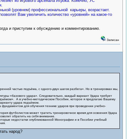
чезнет из игрового арсенала Игрока. Конечно, УС
и.
енькой (уровнем) профессиональной карьеры, возрастает.
озволят Вам увеличить количество «уровней» на какое-то
гда и приступим к обусждению и комментированию.
Записан
енней частью подъёма, с одного-двух шагов разбега». Но в тренировках мы,
ктуры «базового удара». Следовательно, каждый вариант Удара требует
одъёмом». А в учебно-методическом Пособии, которое я предлагаю Вашему
варианту удара подъёмом.
 фундаментом для обучения технике ударов при проведении учебно-
ория футболистов может тратить тренировочное время для освоения Удара
озволит обратить на себя внимание.
оторые недостатки опубликованной Монографии и в Пособии учебный
ния.
тать народ?