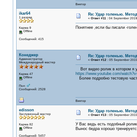
Виктор
ikar64
Re: Удар голенью. Мето
1 разряд
«
Ответ #11 :
04 September 2019,
Понятнее ,если бы писали -гол
Карма 9
Offline
Сообщений: 415
Конеджер
Re: Удар голенью. Мето
Администратор
«
Ответ #12 :
05 September 2019
Международный мастер
Вот видео ролик в котором я у
https://www.youtube.com/watch?
Карма 47
Offline
Более подробно тестовую часть 
Пол:
Сообщений: 2528
Виктор
edisson
Re: Удар голенью. Мето
Заслуженный мастер
«
Ответ #13 :
05 September 2019
У Вас ведь есть подобный ролик
Карма 82
Offline
Вынос бедра хорошо тренируетс
Сообщений: 5457