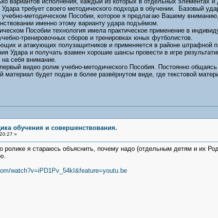
 вариантов исполнения, каждый из которых в отдельных элементах и д
 Удара требует своего методического подхода в обучении. Базовый уд
 учебно-методическом Пособии, которое я предлагаю Вашему вниманию, 
енствовании именно этому варианту удара подъёмом.
ческом Пособии технология имела практическое применение в индивид
учебно-тренировочных сборов и тренировках юных футболистов.
щих и атакующих полузащитников и применяется в районе штрафной пл
ия Удара и получать взамен хорошие шансы провести в игре результат
 на себя внимание.
рвый видео ролик учебно-методического Пособия. Постоянно общаясь 
 материал будет подан в более развёрнутом виде, где текстовой матер
дика обучения и совершенствования.
20:27 »
лике я стараюсь объяснить, почему надо (отдельным детям и их Род
ю.
.com/watch?v=iPD1Pv_54kI&feature=youtu.be