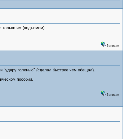
е только им (подъемом)
Записан
и "удару голенью" (сделал быстрее чем обещал).
ическом пособии.
Записан