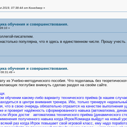
t 2019, 07:38:44 от Конеджер
»
дика обучения и совершенствования.
28:10 »
оллегой-писателем.
 настолько популярна, что я здесь в единственном числе. Прошу учест
дика обучения и совершенствования.
08:31:49 »
 из Учебно-методического пособия. Что поделаешь без теоретического
 желающих поглубже вникнуть сделаю раздел на своём сайте.
щи.
ом обучении какому-либо варианту технического приёма (в нашем случа
аходиться в центре внимания тренера. Ибо, только тренируя «идеальны
, что в свою очередь обязательно отразится на качестве выполнения у
же и проверит надёжность сформированного навыка (автоматизма, динам
если Игрок достиг автоматизма технического приёма (динамического сте
применения полученного навыка когда Игрок/Команда выйдут на новый ур
, всякий раз когда Игрок повышает свой игровой класс, ему надо пораб