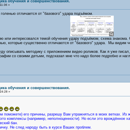
дика обучения и совершенствования.
11:36 »
оленью отличается от "базового" удара подъёмом.
 или интересовался темой обучения удару подъёмом, схема знакома. 
ью, которые существенно отличаются от "базового" удара. Мы видим ч
описывать методику с приложением видео роликов. Как я уже писал, 
афии со своими детьми, подсказал мне что надо более подробно и наг
дика обучения и совершенствования.
24:28 »
м поможете) его причины, разрешу Вам упражняться в моих ветках. Из ж
и это комплексы (например, неполноценности). Но если это врождённое х
ческий бан.
чку. Не след народу быть в курсе Ваших проблем.