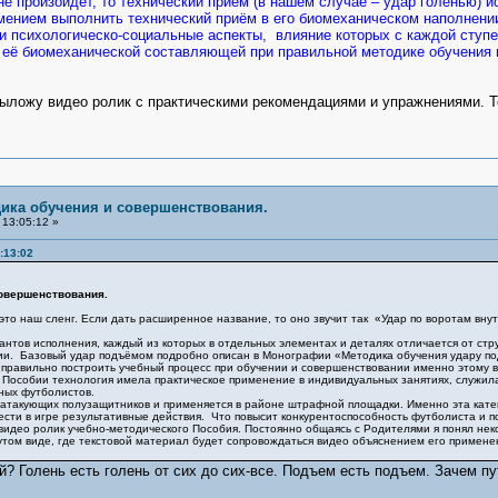
е произойдёт, то технический приём (в нашем случае – удар голенью) ис
мением выполнить технический приём в его биомеханическом наполнени
и психологическо-социальные аспекты, влияние которых с каждой ступ
 её биомеханической составляющей при правильной методике обучения п
жу видео ролик с практическими рекомендациями и упражнениями. То
дика обучения и совершенствования.
13:05:12 »
:13:02
совершенствования.
наш сленг. Если дать расширенное название, то оно звучит так «Удар по воротам внутр
тов исполнения, каждый из которых в отдельных элементах и деталях отличается от стру
нии. Базовый удар подъёмом подробно описан в Монографии «Методика обучения удару п
к правильно построить учебный процесс при обучении и совершенствовании именно этому 
Пособии технология имела практическое применение в индивидуальных занятиях, служила
ных футболистов.
такующих полузащитников и применяется в районе штрафной площадки. Именно эта катег
сти в игре результативные действия. Что повысит конкурентоспособность футболиста и п
део ролик учебно-методического Пособия. Постоянно общаясь с Родителями я понял нек
том виде, где текстовой материал будет сопровождаться видео объяснением его примене
й? Голень есть голень от сих до сих-все. Подъем есть подъем. Зачем пу