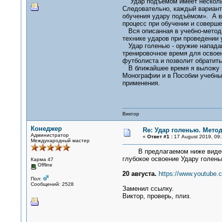
Удар подъёмом имеет несколько
Следовательно, каждый вариант
обучения удару подъёмом». А в
процесс при обучении и соверш
Вся описанная в учебно-методи
технике ударов при проведении 
Удар голенью - оружие нападаю
тренировочное время для освоен
футболиста и позволит обратить
В ближайшее время я выложу пе
Монографии и в Пособии учебный
применения.
Виктор
Конеджер
Re: Удар голенью. Мето
Администратор
«
Ответ #1 :
17 August 2019, 09:
Международный мастер
В предлагаемом ниже видео ро
глубокое освоение Удару голень
Карма 47
Offline
20 августа.
https://www.youtube
Пол:
Сообщений: 2528
Заменил ссылку.
Виктор, проверь, плиз.