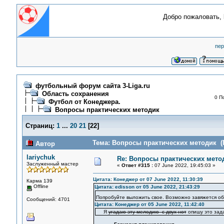
Добро пожаловать,
пер
футбольный форум сайта 3-Liga.ru
Область сохранения
0 П
Футбол от Конеджера.
Вопросы практических методик
Страниц:
1
...
20
21
[
22
]
Тема: Вопросы практических методик (П
Автор
lariychuk
Re: Вопросы практических мето
Заслуженный мастер
«
Ответ #315 :
07 June 2022, 19:45:03 »
Цитата: Конеджер от 07 June 2022, 11:30:39
Карма 139
Offline
Цитата: edisson от 05 June 2022, 21:43:29
Попробуйте выложить свое. Возможно завяжется о
Сообщений: 4701
Цитата: Конеджер от 05 June 2022, 11:42:40
Я
угадаю эту мелодию с двух нот
опишу это зад