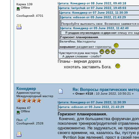
Цитата: Конеджер от 08 June 2022, 09:40:18
Карма 139
Offline
Цитата: lariychuk от 07 June 2022, 19:45:03
Цитата: Конеджер от 07 June 2022, 11:30:39
Сообщений: 4701
Цитата: edisson от 05 June 2022, 21:43:29
Попробуйте выложить свое. Возможно завяжется
Цитата: Конеджер от 05 June 2022, 11:42:40
Я
угадаю эту мелодию с двух нот
опишу это зад
Горизонт планирования.
ВеличИны, Мастодонты
закрывают
раздвигают горизонты.
Чувствуется рука мастера
А двумя словами - слабо?
Планы - верная дорога
хохотать заставить Бога.
Конеджер
Re: Вопросы практических мето
Администратор
«
Ответ #318 :
10 June 2022, 10:50:21 »
Международный мастер
Цитата: Конеджер от 07 June 2022, 11:30:39
Цитата: edisson от 05 June 2022, 21:43:29
Карма 47
Offline
Горизонт планирования.
Конечно, для большинства форумчан допол
Пол:
поколение тренеров/родителей отравленны
Сообщений: 2528
одномоментно. Не задуматься, не проанали
своего времени, на, казалось бы, пустую р
Футбол (как явление), прост в своей ген