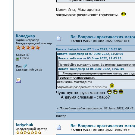
Горизонт планирования.
ВеличИны, Мастодонты
закрывают
раздвигают горизонты.
Конеджер
Re: Вопросы практических мето
Администратор
«
Ответ #316 :
08 June 2022, 09:40:18 »
Международный мастер
Цитата: lariychuk от 07 June 2022, 19:45:03
Цитата: Конеджер от 07 June 2022, 11:30:39
Карма 47
Offline
Цитата: edisson от 05 June 2022, 21:43:29
Попробуйте выложить свое. Возможно завяжется 
Пол:
Цитата: Конеджер от 05 June 2022, 11:42:40
Сообщений: 2528
Я
угадаю эту мелодию с двух нот
опишу это зад
Горизонт планирования.
ВеличИны, Мастодонты
закрывают
раздвигают горизонты.
Чувствуется рука мастера
А двумя словами - слабо?
«
Последнее редактирование: 08 June 2022, 09:43
Виктор
lariychuk
Re: Вопросы практических мето
Заслуженный мастер
«
Ответ #317 :
08 June 2022, 19:52:56 »