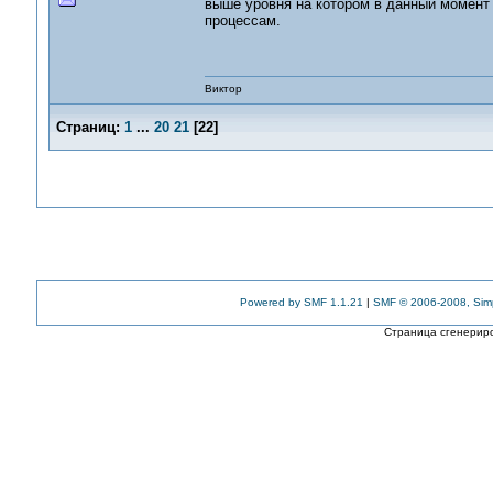
выше уровня на котором в данный момент 
процессам.
Виктор
Страниц:
1
...
20
21
[
22
]
Powered by SMF 1.1.21
|
SMF © 2006-2008, Sim
Страница сгенериро