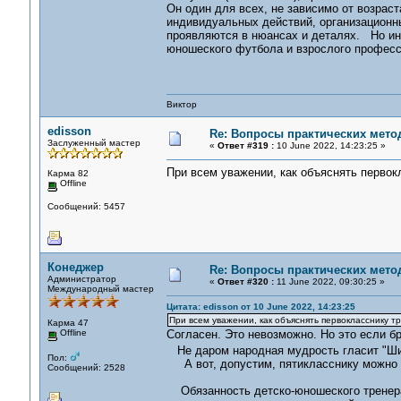
Он один для всех, не зависимо от возрас
индивидуальных действий, организационн
проявляются в нюансах и деталях. Но ин
юношеского футбола и взрослого професс
Виктор
edisson
Re: Вопросы практических мето
Заслуженный мастер
«
Ответ #319 :
10 June 2022, 14:23:25 »
При всем уважении, как объяснять первок
Карма 82
Offline
Сообщений: 5457
Конеджер
Re: Вопросы практических мето
Администратор
«
Ответ #320 :
11 June 2022, 09:30:25 »
Международный мастер
Цитата: edisson от 10 June 2022, 14:23:25
При всем уважении, как объяснять первокласснику т
Карма 47
Offline
Согласен. Это невозможно. Но это если бр
Не даром народная мудрость гласит "Ши
Пол:
А вот, допустим, пятикласснику можно п
Сообщений: 2528
Обязанность детско-юношеского тренера (