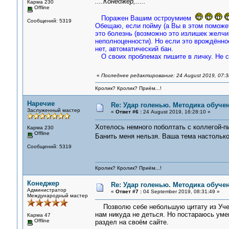
....Конеджер,.....
Карма 230
Offline
Поражен Вашим остроумием
Сообщений: 5319
Обещаю, если пойму (а Вы в этом поможет
это болезнь (возможно это излишек желчи 
неполноценности). Но если это врождённое
нет, автоматический бан.
О своих проблемах пишите в личку. Не с
«
Последнее редактирование: 24 August 2019, 07:
Кролик? Кролик? Приём...!
Наречие
Re: Удар голенью. Методика обуче
Заслуженный мастер
«
Ответ #6 :
24 August 2019, 16:28:10 »
Хотелось немного поболтать с коллегой-п
Карма 230
Offline
Банить меня нельзя. Ваша тема настолько
Сообщений: 5319
Кролик? Кролик? Приём...!
Конеджер
Re: Удар голенью. Методика обуче
Администратор
«
Ответ #7 :
04 September 2019, 08:31:49 »
Международный мастер
Позволю себе небольшую цитату из Учебн
нам никуда не деться. Но постараюсь ум
Карма 47
Offline
раздел на своём сайте.