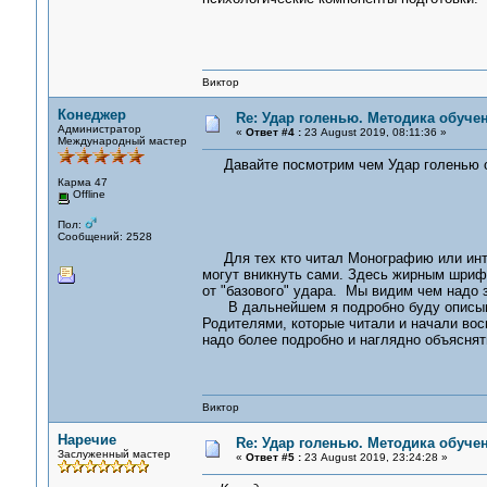
Виктор
Конеджер
Re: Удар голенью. Методика обуче
Администратор
«
Ответ #4 :
23 August 2019, 08:11:36 »
Международный мастер
Давайте посмотрим чем Удар голенью от
Карма 47
Offline
Пол:
Сообщений: 2528
Для тех кто читал Монографию или инте
могут вникнуть сами. Здесь жирным шри
от "базового" удара. Мы видим чем надо 
В дальнейшем я подробно буду описыват
Родителями, которые читали и начали вос
надо более подробно и наглядно объяснят
Виктор
Наречие
Re: Удар голенью. Методика обуче
Заслуженный мастер
«
Ответ #5 :
23 August 2019, 23:24:28 »