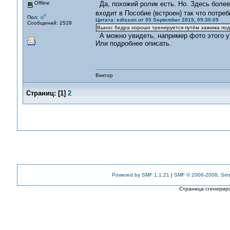
Offline
Да, похожий ролик есть. Но. Здесь более
входит в Пособие (встроен) так что потре
Пол:
Цитата: edisson от 05 September 2019, 09:30:09
Сообщений: 2528
Вынос бедра хорошо тренируется путём зажима под
А можно увидеть, например фото этого уп
Или подробнее описать.
Виктор
Страниц:
[
1
]
2
Powered by SMF 1.1.21
|
SMF © 2006-2008, Sim
Страница сгенериро