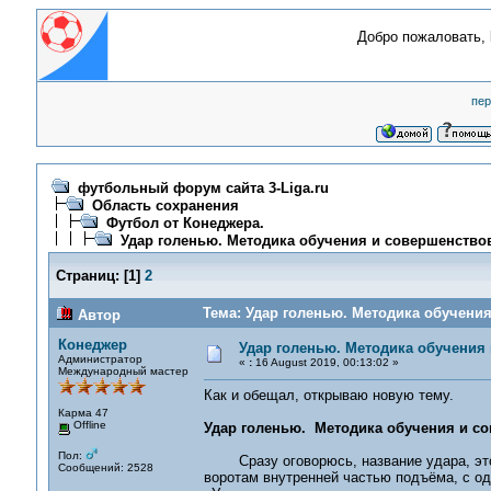
Добро пожаловать,
пер
футбольный форум сайта 3-Liga.ru
Область сохранения
Футбол от Конеджера.
Удар голенью. Методика обучения и совершенство
Страниц:
[
1
]
2
Тема: Удар голенью. Методика обучения
Автор
Конеджер
Удар голенью. Методика обучения
Администратор
«
:
16 August 2019, 00:13:02 »
Международный мастер
Как и обещал, открываю новую тему.
Карма 47
Offline
Удар голенью. Методика обучения и с
Пол:
Сразу оговорюсь, название удара, это н
Сообщений: 2528
воротам внутренней частью подъёма, с одн