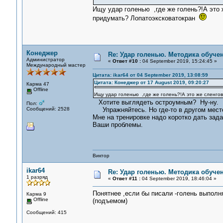
Ищу удар голенью ,где же голень?!А это 
придумать? Лопатоэксковатокран
Конеджер
Re: Удар голенью. Методика обуче
Администратор
«
Ответ #10 :
04 September 2019, 15:24:45 »
Международный мастер
Цитата: ikar64 от 04 September 2019, 13:08:59
Цитата: Конеджер от 17 August 2019, 09:20:27
Карма 47
Offline
Ищу удар голенью ,где же голень?!А это же сленгов
Хотите выглядеть остроумным? Ну-ну.
Пол:
Сообщений: 2528
Упражняйтесь. Но где-то в другом мест
Мне на тренировке надо коротко дать зада
Ваши проблемы.
Виктор
ikar64
Re: Удар голенью. Методика обуче
1 разряд
«
Ответ #11 :
04 September 2019, 18:46:04 »
Понятнее ,если бы писали -голень выпол
Карма 9
Offline
(подъемом)
Сообщений: 415