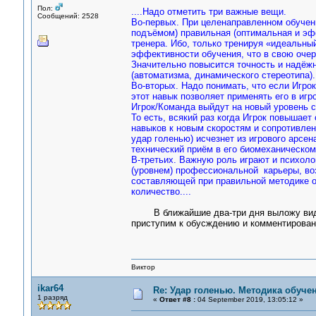
Пол:
....Надо отметить три важные вещи.
Сообщений: 2528
Во-первых. При целенаправленном обучени
подъёмом) правильная (оптимальная и эф
тренера. Ибо, только тренируя «идеальны
эффективности обучения, что в свою очер
Значительно повысится точность и надёжн
(автоматизма, динамического стереотипа).
Во-вторых. Надо понимать, что если Игро
этот навык позволяет применять его в игр
Игрок/Команда выйдут на новый уровень с
То есть, всякий раз когда Игрок повышае
навыков к новым скоростям и сопротивлен
удар голенью) исчезнет из игрового арсе
технический приём в его биомеханическом
В-третьих. Важную роль играют и психоло
(уровнем) профессиональной карьеры, воз
составляющей при правильной методике об
количество....
В ближайшие два-три дня выложу видео 
приступим к обусждению и комментирован
Виктор
ikar64
Re: Удар голенью. Методика обуче
1 разряд
«
Ответ #8 :
04 September 2019, 13:05:12 »