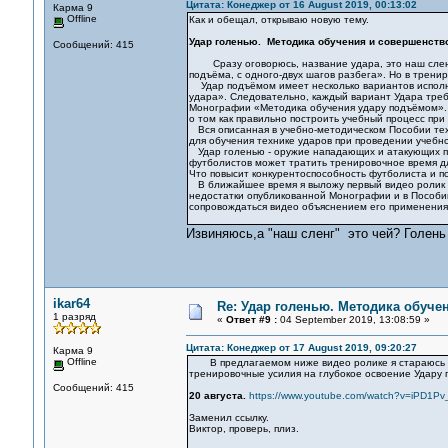
Цитата: Конеджер от 16 August 2019, 00:13:02
Карма 9
Offline
Как и обещал, открываю новую тему.
Удар голенью. Методика обучения и совершенств
Сообщений: 415
Сразу оговорюсь, название удара, это наш сленг.
подъёма, с одного-двух шагов разбега». Но в тренир
Удар подъёмом имеет несколько вариантов исполнен
удара». Следовательно, каждый вариант Удара треб
Монографии «Методика обучения удару подъёмом». 
о том как правильно построить учебный процесс пр
Вся описанная в учебно-методическом Пособии тех
для обучения технике ударов при проведении учебн
Удар голенью - оружие нападающих и атакующих по
футболистов может тратить тренировочное время дл
Что повысит конкурентоспособность футболиста и п
В ближайшее время я выложу первый видео ролик у
недостатки опубликованной Монографии и в Пособии
сопровождаться видео объяснением его применения
Извиняюсь,а "наш сленг" это чей? Голень 
ikar64
Re: Удар голенью. Методика обуче
1 разряд
«
Ответ #9 :
04 September 2019, 13:08:59 »
Цитата: Конеджер от 17 August 2019, 09:20:27
Карма 9
Offline
В предлагаемом ниже видео ролике я стараюсь об
тренировочные усилия на глубокое освоение Удару 
Сообщений: 415
20 августа.
https://www.youtube.com/watch?v=iPD1Pv
Заменил ссылку.
Виктор, проверь, плиз.