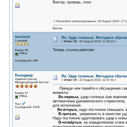
Виктор, проверь, плиз.
«
Последнее редактирование: 20 August 2019, 17:
Виктор
tennisist
Re: Удар голенью. Методика обуче
1 разряд
«
Ответ #2 :
20 August 2019, 21:49:24 »
Теперь ссылка работает
Карма 49
Offline
Сообщений: 499
Конеджер
Re: Удар голенью. Методика обуче
Администратор
«
Ответ #3 :
22 August 2019, 11:37:32 »
Международный мастер
Прежде чем перейти к обсуждению само
моменты:
Карма 47
Offline
Во-первых,
удар голенью (как впрочем
автоматизма (динамического стереотипа),
Пол:
для исполнения.
Сообщений: 2528
Во-вторых,
надо постоянно повышать а
В-третьих,
уверенность в качестве уда
Надо постоянно адаптировать удар к нов
В-четвёртых
, на определённом этапе 
психологические компоненты подготовки.