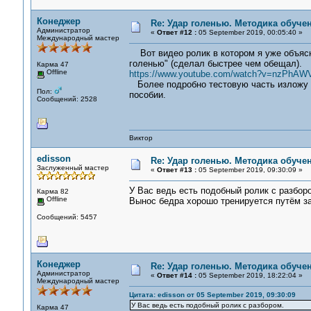
Конеджер
Re: Удар голенью. Методика обуче
Администратор
«
Ответ #12 :
05 September 2019, 00:05:40 »
Международный мастер
Вот видео ролик в котором я уже объясн
голенью" (сделал быстрее чем обещал).
Карма 47
Offline
https://www.youtube.com/watch?v=nzPhAWV
Более подробно тестовую часть изложу на
Пол:
пособии.
Сообщений: 2528
Виктор
edisson
Re: Удар голенью. Методика обуче
Заслуженный мастер
«
Ответ #13 :
05 September 2019, 09:30:09 »
У Вас ведь есть подобный ролик с разбор
Карма 82
Offline
Вынос бедра хорошо тренируется путём з
Сообщений: 5457
Конеджер
Re: Удар голенью. Методика обуче
Администратор
«
Ответ #14 :
05 September 2019, 18:22:04 »
Международный мастер
Цитата: edisson от 05 September 2019, 09:30:09
У Вас ведь есть подобный ролик с разбором.
Карма 47