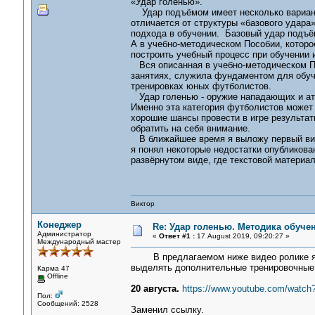
«Удар голенью».
Удар подъёмом имеет несколько варианто
отличается от структуры «базового удара
подхода в обучении. Базовый удар подъ
А в учебно-методическом Пособии, которо
построить учебный процесс при обучении
Вся описанная в учебно-методическом П
занятиях, служила фундаментом для обуч
тренировках юных футболистов.
Удар голенью - оружие нападающих и ат
Именно эта категория футболистов может 
хорошие шансы провести в игре результат
обратить на себя внимание.
В ближайшее время я выложу первый вид
я понял некоторые недостатки опубликова
развёрнутом виде, где текстовой материа
Виктор
Конеджер
Re: Удар голенью. Методика обуче
Администратор
«
Ответ #1 :
17 August 2019, 09:20:27 »
Международный мастер
В предлагаемом ниже видео ролике я ст
выделять дополнительные тренировочные 
Карма 47
Offline
20 августа.
https://www.youtube.com/watch
Пол:
Сообщений: 2528
Заменил ссылку.