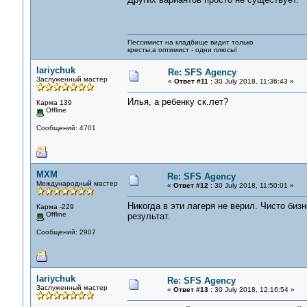
Пессимист на кладбище видит только
кресты,а оптимист - одни плюсы!
lariychuk
Re: SFS Agency
Заслуженный мастер
«
Ответ #11 :
30 July 2018, 11:36:43 »
Илья, а ребенку ск.лет?
Карма 139
Offline
Сообщений: 4701
MXM
Re: SFS Agency
Международный мастер
«
Ответ #12 :
30 July 2018, 11:50:01 »
Никогда в эти лагеря не верил. Чисто бизн
Карма -229
Offline
результат.
Сообщений: 2907
lariychuk
Re: SFS Agency
Заслуженный мастер
«
Ответ #13 :
30 July 2018, 12:16:54 »