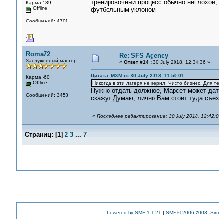
тренировочный процесс обычно неплохой, 
Карма 139
Offline
футбольным уклоном
Сообщений: 4701
Roma72
Re: SFS Agency
Заслуженный мастер
«
Ответ #14 :
30 July 2018, 12:34:36 »
Цитата: MXM от 30 July 2018, 11:50:01
Карма -60
Offline
Никогда в эти лагеря не верил. Чисто бизнес. Для те
Нужно отдать должное, Марсет может дать
Сообщений: 3458
скажут.Думаю, лично Вам стоит туда съез
«
Последнее редактирование: 30 July 2018, 12:42:
Страниц:
[
1
]
2
3
...
7
Powered by SMF 1.1.21
|
SMF © 2006-2008, Sim