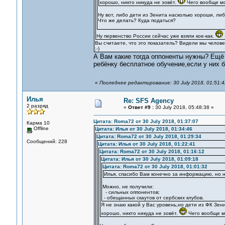
хорошо, никто никуда не зовёт.
Чего вообще мо
Ну вот, либо дети из Зенита насколько хороши, либ
Что же делать? Куда податься?
Ну первенство России сейчас уже взяли кое-как.
Вы считаете, что это показатель? Видели мы человек
;-)
А Вам какие тогда оппоненты нужны? Ещё
ребёнку бесплатное обучение,если у них 
«
Последнее редактирование: 30 July 2018, 01:51:
Илья
Re: SFS Agency
2 разряд
«
Ответ #9 :
30 July 2018, 05:48:38 »
Цитата: Roma72 от 30 July 2018, 01:37:07
Карма 10
Offline
Цитата: Илья от 30 July 2018, 01:34:46
Цитата: Roma72 от 30 July 2018, 01:29:34
Сообщений: 228
Цитата: Илья от 30 July 2018, 01:22:41
Цитата: Roma72 от 30 July 2018, 01:16:12
Цитата: Илья от 30 July 2018, 01:09:18
Цитата: Roma72 от 30 July 2018, 01:01:32
Илья, спасибо Вам конечно за информацию, но н
Можно, не получили:
- сильных оппонентов;
- обещанных скаутов от сербских клубов.
Я не знаю какой у Вас уровень,но дети из ФК Зен
хорошо, никто никуда не зовёт.
Чего вообще м