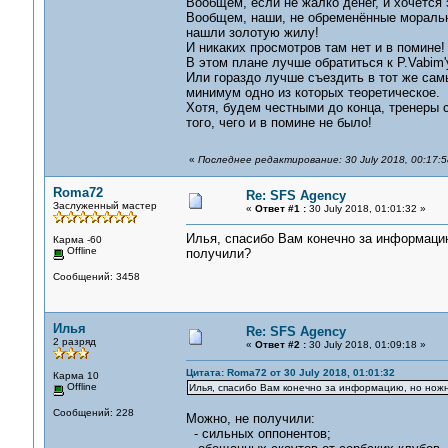
Вообщем, если не жалко денег, и хочется 
Вообщем, наши, не обременённые моралью
нашли золотую жилу!
И никаких просмотров там нет и в помине!
В этом плане лучше обратиться к P.Vabim'у
Или гораздо лучше съездить в тот же сам
минимум одно из которых теоретическое.
Хотя, будем честными до конца, тренеры 
того, чего и в помине не было!
«
Последнее редактирование: 30 July 2018, 00:17:5
Roma72
Re: SFS Agency
Заслуженный мастер
«
Ответ #1 :
30 July 2018, 01:01:32 »
Илья, спасибо Вам конечно за информацию
Карма -60
Offline
получили?
Сообщений: 3458
Илья
Re: SFS Agency
2 разряд
«
Ответ #2 :
30 July 2018, 01:09:18 »
Цитата: Roma72 от 30 July 2018, 01:01:32
Карма 10
Offline
Илья, спасибо Вам конечно за информацию, но ножн
Сообщений: 228
Можно, не получили:
- сильных оппонентов;