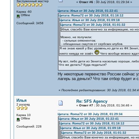
Заслуженный мастер
«
Ответ #6 :
30 July 2018, 01:29:34 »
Цитата: Илья от 30 July 2018, 01:22:41
Карма -60
Offline
Цитата: Roma72 от 30 July 2018, 01:16:12
Цитата: Илья от 30 July 2018, 01:09:18
Сообщений: 3458
Цитата: Roma72 от 30 July 2018, 01:01:32
Илья, спасибо Вам конечно за информацию, но но
Можно, не получили:
- сильных оппонентов;
- обещанных скаутов от сербских клубов.
Я не знаю какой у Вас уровень,но дети из ФК Зенит
никто никуда не зовёт.
Чего вообще можно ждать
Ну вот, либо дети из Зенита насколько хороши, либо
Что же делать? Куда податься?
Ну некоторые первенство России сейчас у
лагерь за деньги? Что там отбор будет и 
«
Последнее редактирование: 30 July 2018, 01:34:
Илья
Re: SFS Agency
2 разряд
«
Ответ #7 :
30 July 2018, 01:34:46 »
Цитата: Roma72 от 30 July 2018, 01:29:34
Карма 10
Offline
Цитата: Илья от 30 July 2018, 01:22:41
Цитата: Roma72 от 30 July 2018, 01:16:12
Сообщений: 228
Цитата: Илья от 30 July 2018, 01:09:18
Цитата: Roma72 от 30 July 2018, 01:01:32
Илья, спасибо Вам конечно за информацию, но но