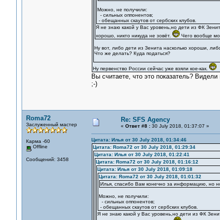
Можно, не получили:
- сильных оппонентов;
- обещанных скаутов от сербских клубов.
Я не знаю какой у Вас уровень,но дети из ФК Зени
хорошо, никто никуда не зовёт.
Чего вообще мо
Ну вот, либо дети из Зенита насколько хороши, либо
Что же делать? Куда податься?
Ну первенство России сейчас уже взяли кое-как.
Вы считаете, что это показатель? Видели 
;-)
Roma72
Re: SFS Agency
Заслуженный мастер
«
Ответ #8 :
30 July 2018, 01:37:07 »
Цитата: Илья от 30 July 2018, 01:34:46
Карма -60
Offline
Цитата: Roma72 от 30 July 2018, 01:29:34
Цитата: Илья от 30 July 2018, 01:22:41
Сообщений: 3458
Цитата: Roma72 от 30 July 2018, 01:16:12
Цитата: Илья от 30 July 2018, 01:09:18
Цитата: Roma72 от 30 July 2018, 01:01:32
Илья, спасибо Вам конечно за информацию, но н
Можно, не получили:
- сильных оппонентов;
- обещанных скаутов от сербских клубов.
Я не знаю какой у Вас уровень,но дети из ФК Зени