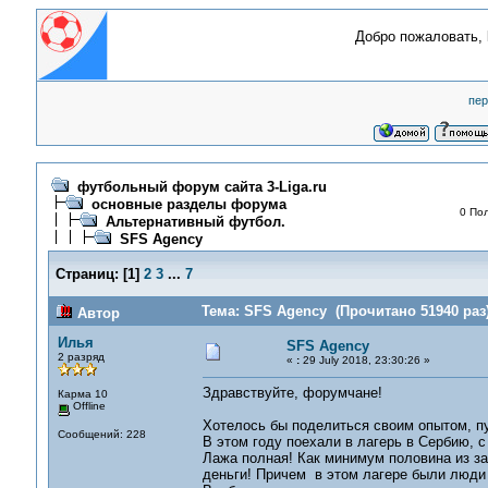
Добро пожаловать,
пер
футбольный форум сайта 3-Liga.ru
основные разделы форума
0 Пол
Альтернативный футбол.
SFS Agency
Страниц:
[
1
]
2
3
...
7
Тема: SFS Agency (Прочитано 51940 раз
Автор
Илья
SFS Agency
2 разряд
«
:
29 July 2018, 23:30:26 »
Здравствуйте, форумчане!
Карма 10
Offline
Хотелось бы поделиться своим опытом, п
Сообщений: 228
В этом году поехали в лагерь в Сербию, 
Лажа полная! Как минимум половина из за
деньги! Причем в этом лагере были люди 