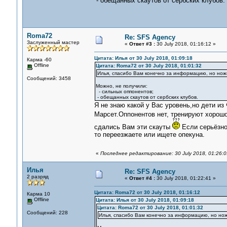
- обещанных скаутов от сербских клубов.
Roma72
Re: SFS Agency
Заслуженный мастер
«
Ответ #3 :
30 July 2018, 01:16:12 »
Цитата: Илья от 30 July 2018, 01:09:18
Карма -60
Offline
Цитата: Roma72 от 30 July 2018, 01:01:32
Илья, спасибо Вам конечно за информацию, но ножн
Сообщений: 3458
Можно, не получили:
- сильных оппонентов;
- обещанных скаутов от сербских клубов.
Я не знаю какой у Вас уровень,но дети из
Марсет.Оппонентов нет, тренируют хорошо,
сдались Вам эти скауты
Если серьёзно 
то переезжаете или ищете опекуна.
«
Последнее редактирование: 30 July 2018, 01:26:
Илья
Re: SFS Agency
2 разряд
«
Ответ #4 :
30 July 2018, 01:22:41 »
Цитата: Roma72 от 30 July 2018, 01:16:12
Карма 10
Offline
Цитата: Илья от 30 July 2018, 01:09:18
Цитата: Roma72 от 30 July 2018, 01:01:32
Сообщений: 228
Илья, спасибо Вам конечно за информацию, но нож