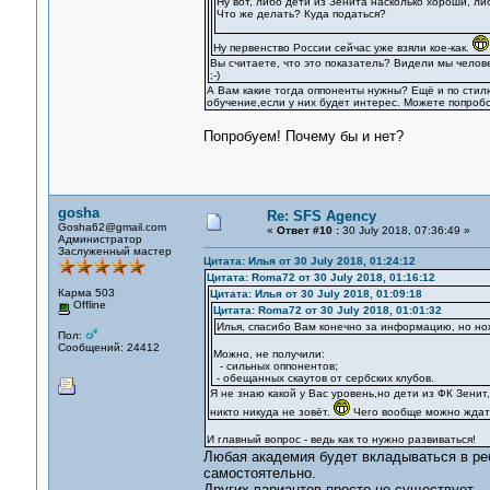
Ну вот, либо дети из Зенита насколько хороши, ли
Что же делать? Куда податься?
Ну первенство России сейчас уже взяли кое-как.
Вы считаете, что это показатель? Видели мы челове
;-)
А Вам какие тогда оппоненты нужны? Ещё и по стил
обучение,если у них будет интерес. Можете попробо
Попробуем! Почему бы и нет?
gosha
Re: SFS Agency
Gosha62@gmail.com
«
Ответ #10 :
30 July 2018, 07:36:49 »
Администратор
Заслуженный мастер
Цитата: Илья от 30 July 2018, 01:24:12
Цитата: Roma72 от 30 July 2018, 01:16:12
Карма 503
Цитата: Илья от 30 July 2018, 01:09:18
Offline
Цитата: Roma72 от 30 July 2018, 01:01:32
Илья, спасибо Вам конечно за информацию, но но
Пол:
Сообщений: 24412
Можно, не получили:
- сильных оппонентов;
- обещанных скаутов от сербских клубов.
Я не знаю какой у Вас уровень,но дети из ФК Зенит
никто никуда не зовёт.
Чего вообще можно ждать
И главный вопрос - ведь как то нужно развиваться!
Любая академия будет вкладываться в реб
самостоятельно.
Других вариантов просто не существует.