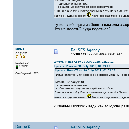
Можно, не получили:
- сильных оппонентов;
- обещанных скаутов от сербских клубов.
Я не знаю какой у Вас уровень,но дети из ФК Зенит
никто никуда не зовёт.
Чего вообще можно ждать
Ну вот, либо дети из Зенита насколько хо
Что же делать? Куда податься?
Илья
Re: SFS Agency
2 разряд
«
Ответ #5 :
30 July 2018, 01:24:12 »
Цитата: Roma72 от 30 July 2018, 01:16:12
Карма 10
Offline
Цитата: Илья от 30 July 2018, 01:09:18
Цитата: Roma72 от 30 July 2018, 01:01:32
Сообщений: 228
Илья, спасибо Вам конечно за информацию, но нож
Можно, не получили:
- сильных оппонентов;
- обещанных скаутов от сербских клубов.
Я не знаю какой у Вас уровень,но дети из ФК Зенит
никто никуда не зовёт.
Чего вообще можно ждать
И главный вопрос - ведь как то нужно раз
Roma72
Re: SFS Agency