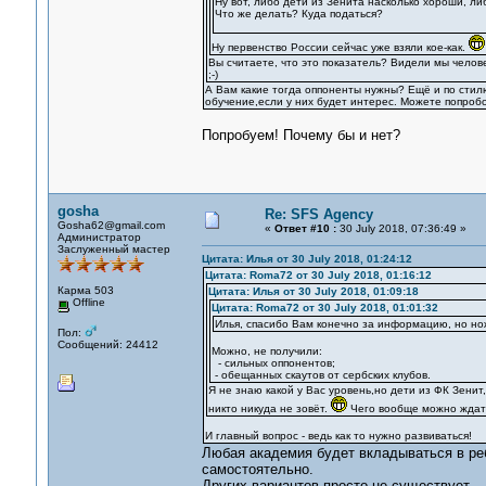
Ну вот, либо дети из Зенита насколько хороши, ли
Что же делать? Куда податься?
Ну первенство России сейчас уже взяли кое-как.
Вы считаете, что это показатель? Видели мы челове
;-)
А Вам какие тогда оппоненты нужны? Ещё и по стил
обучение,если у них будет интерес. Можете попробо
Попробуем! Почему бы и нет?
gosha
Re: SFS Agency
Gosha62@gmail.com
«
Ответ #10 :
30 July 2018, 07:36:49 »
Администратор
Заслуженный мастер
Цитата: Илья от 30 July 2018, 01:24:12
Цитата: Roma72 от 30 July 2018, 01:16:12
Карма 503
Цитата: Илья от 30 July 2018, 01:09:18
Offline
Цитата: Roma72 от 30 July 2018, 01:01:32
Илья, спасибо Вам конечно за информацию, но но
Пол:
Сообщений: 24412
Можно, не получили:
- сильных оппонентов;
- обещанных скаутов от сербских клубов.
Я не знаю какой у Вас уровень,но дети из ФК Зенит
никто никуда не зовёт.
Чего вообще можно ждать
И главный вопрос - ведь как то нужно развиваться!
Любая академия будет вкладываться в реб
самостоятельно.
Других вариантов просто не существует.