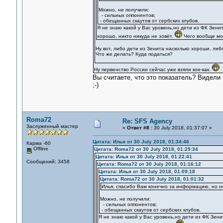
Можно, не получили:
- сильных оппонентов;
- обещанных скаутов от сербских клубов.
Я не знаю какой у Вас уровень,но дети из ФК Зени
хорошо, никто никуда не зовёт.
Чего вообще мо
Ну вот, либо дети из Зенита насколько хороши, либо
Что же делать? Куда податься?
Ну первенство России сейчас уже взяли кое-как.
Вы считаете, что это показатель? Видели 
;-)
Roma72
Re: SFS Agency
Заслуженный мастер
«
Ответ #8 :
30 July 2018, 01:37:07 »
Цитата: Илья от 30 July 2018, 01:34:46
Карма -60
Offline
Цитата: Roma72 от 30 July 2018, 01:29:34
Цитата: Илья от 30 July 2018, 01:22:41
Сообщений: 3458
Цитата: Roma72 от 30 July 2018, 01:16:12
Цитата: Илья от 30 July 2018, 01:09:18
Цитата: Roma72 от 30 July 2018, 01:01:32
Илья, спасибо Вам конечно за информацию, но н
Можно, не получили:
- сильных оппонентов;
- обещанных скаутов от сербских клубов.
Я не знаю какой у Вас уровень,но дети из ФК Зени