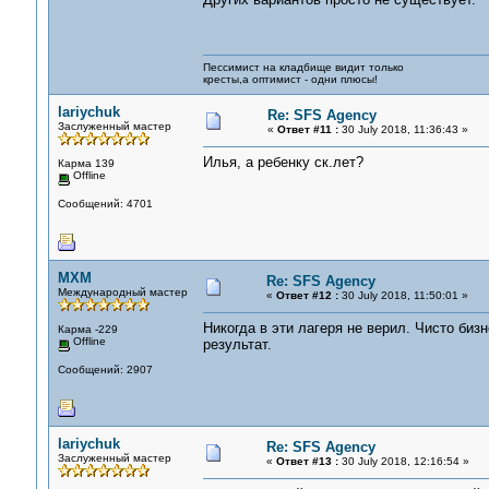
Пессимист на кладбище видит только
кресты,а оптимист - одни плюсы!
lariychuk
Re: SFS Agency
Заслуженный мастер
«
Ответ #11 :
30 July 2018, 11:36:43 »
Илья, а ребенку ск.лет?
Карма 139
Offline
Сообщений: 4701
MXM
Re: SFS Agency
Международный мастер
«
Ответ #12 :
30 July 2018, 11:50:01 »
Никогда в эти лагеря не верил. Чисто бизн
Карма -229
Offline
результат.
Сообщений: 2907
lariychuk
Re: SFS Agency
Заслуженный мастер
«
Ответ #13 :
30 July 2018, 12:16:54 »