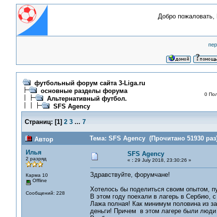
Добро пожаловать,
пер
футбольный форум сайта 3-Liga.ru
основные разделы форума
0 Пол
Альтернативный футбол.
SFS Agency
Страниц:
[
1
]
2
3
...
7
Тема: SFS Agency (Прочитано 51930 раз
Автор
Илья
SFS Agency
2 разряд
«
:
29 July 2018, 23:30:26 »
Здравствуйте, форумчане!
Карма 10
Offline
Хотелось бы поделиться своим опытом, п
Сообщений: 228
В этом году поехали в лагерь в Сербию, 
Лажа полная! Как минимум половина из за
деньги! Причем в этом лагере были люди 