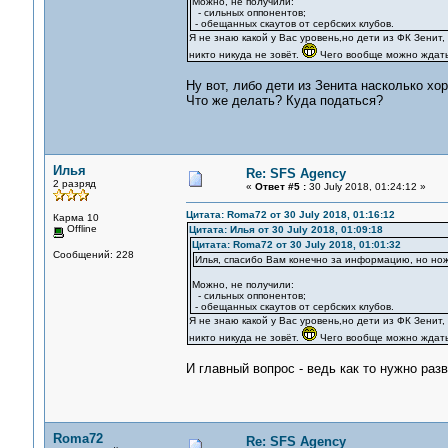
Можно, не получили:
- сильных оппонентов;
- обещанных скаутов от сербских клубов.
Я не знаю какой у Вас уровень,но дети из ФК Зенит
никто никуда не зовёт.
Чего вообще можно ждать
Ну вот, либо дети из Зенита насколько хо
Что же делать? Куда податься?
Илья
Re: SFS Agency
2 разряд
«
Ответ #5 :
30 July 2018, 01:24:12 »
Цитата: Roma72 от 30 July 2018, 01:16:12
Карма 10
Offline
Цитата: Илья от 30 July 2018, 01:09:18
Цитата: Roma72 от 30 July 2018, 01:01:32
Сообщений: 228
Илья, спасибо Вам конечно за информацию, но нож
Можно, не получили:
- сильных оппонентов;
- обещанных скаутов от сербских клубов.
Я не знаю какой у Вас уровень,но дети из ФК Зенит
никто никуда не зовёт.
Чего вообще можно ждать
И главный вопрос - ведь как то нужно раз
Roma72
Re: SFS Agency