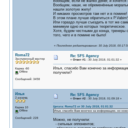
Вообщем, если не жалко денег, и хочется 
Вообщем, наши, не обременённые моралью
нашли золотую жилу!
И никаких просмотров там нет и в помине!
В этом плане лучше обратиться к P.Vabim'у
Или гораздо лучше съездить в тот же сам
минимум одно из которых теоретическое.
Хотя, будем честными до конца, тренеры 
того, чего и в помине не было!
«
Последнее редактирование: 30 July 2018, 00:17:5
Roma72
Re: SFS Agency
Заслуженный мастер
«
Ответ #1 :
30 July 2018, 01:01:32 »
Илья, спасибо Вам конечно за информацию
Карма -60
Offline
получили?
Сообщений: 3458
Илья
Re: SFS Agency
2 разряд
«
Ответ #2 :
30 July 2018, 01:09:18 »
Цитата: Roma72 от 30 July 2018, 01:01:32
Карма 10
Offline
Илья, спасибо Вам конечно за информацию, но ножн
Сообщений: 228
Можно, не получили:
- сильных оппонентов;