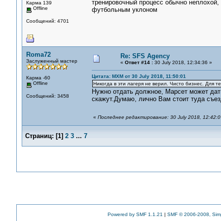
тренировочный процесс обычно неплохой, 
Карма 139
Offline
футбольным уклоном
Сообщений: 4701
Roma72
Re: SFS Agency
Заслуженный мастер
«
Ответ #14 :
30 July 2018, 12:34:36 »
Цитата: MXM от 30 July 2018, 11:50:01
Карма -60
Offline
Никогда в эти лагеря не верил. Чисто бизнес. Для те
Нужно отдать должное, Марсет может дать
Сообщений: 3458
скажут.Думаю, лично Вам стоит туда съез
«
Последнее редактирование: 30 July 2018, 12:42:
Страниц:
[
1
]
2
3
...
7
Powered by SMF 1.1.21
|
SMF © 2006-2008, Sim