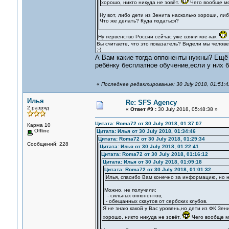
хорошо, никто никуда не зовёт.
Чего вообще мо
Ну вот, либо дети из Зенита насколько хороши, либ
Что же делать? Куда податься?
Ну первенство России сейчас уже взяли кое-как.
Вы считаете, что это показатель? Видели мы человек
;-)
А Вам какие тогда оппоненты нужны? Ещё
ребёнку бесплатное обучение,если у них 
«
Последнее редактирование: 30 July 2018, 01:51:
Илья
Re: SFS Agency
2 разряд
«
Ответ #9 :
30 July 2018, 05:48:38 »
Цитата: Roma72 от 30 July 2018, 01:37:07
Карма 10
Offline
Цитата: Илья от 30 July 2018, 01:34:46
Цитата: Roma72 от 30 July 2018, 01:29:34
Сообщений: 228
Цитата: Илья от 30 July 2018, 01:22:41
Цитата: Roma72 от 30 July 2018, 01:16:12
Цитата: Илья от 30 July 2018, 01:09:18
Цитата: Roma72 от 30 July 2018, 01:01:32
Илья, спасибо Вам конечно за информацию, но н
Можно, не получили:
- сильных оппонентов;
- обещанных скаутов от сербских клубов.
Я не знаю какой у Вас уровень,но дети из ФК Зен
хорошо, никто никуда не зовёт.
Чего вообще м