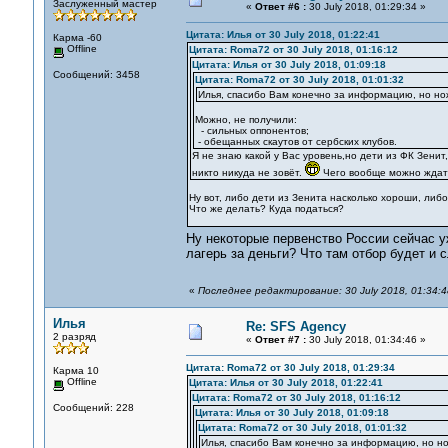
Заслуженный мастер
«
Ответ #6 :
30 July 2018, 01:29:34 »
Цитата: Илья от 30 July 2018, 01:22:41
Карма -60
Offline
Цитата: Roma72 от 30 July 2018, 01:16:12
Цитата: Илья от 30 July 2018, 01:09:18
Сообщений: 3458
Цитата: Roma72 от 30 July 2018, 01:01:32
Илья, спасибо Вам конечно за информацию, но но
Можно, не получили:
- сильных оппонентов;
- обещанных скаутов от сербских клубов.
Я не знаю какой у Вас уровень,но дети из ФК Зенит
никто никуда не зовёт.
Чего вообще можно ждать
Ну вот, либо дети из Зенита насколько хороши, либо
Что же делать? Куда податься?
Ну некоторые первенство России сейчас у
лагерь за деньги? Что там отбор будет и 
«
Последнее редактирование: 30 July 2018, 01:34:
Илья
Re: SFS Agency
2 разряд
«
Ответ #7 :
30 July 2018, 01:34:46 »
Цитата: Roma72 от 30 July 2018, 01:29:34
Карма 10
Offline
Цитата: Илья от 30 July 2018, 01:22:41
Цитата: Roma72 от 30 July 2018, 01:16:12
Сообщений: 228
Цитата: Илья от 30 July 2018, 01:09:18
Цитата: Roma72 от 30 July 2018, 01:01:32
Илья, спасибо Вам конечно за информацию, но но