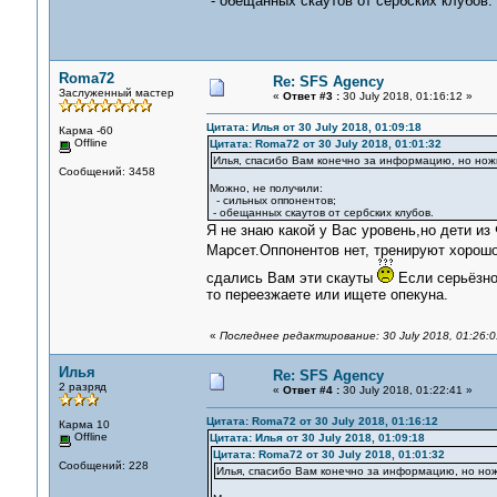
- обещанных скаутов от сербских клубов.
Roma72
Re: SFS Agency
Заслуженный мастер
«
Ответ #3 :
30 July 2018, 01:16:12 »
Цитата: Илья от 30 July 2018, 01:09:18
Карма -60
Offline
Цитата: Roma72 от 30 July 2018, 01:01:32
Илья, спасибо Вам конечно за информацию, но ножн
Сообщений: 3458
Можно, не получили:
- сильных оппонентов;
- обещанных скаутов от сербских клубов.
Я не знаю какой у Вас уровень,но дети из
Марсет.Оппонентов нет, тренируют хорошо,
сдались Вам эти скауты
Если серьёзно 
то переезжаете или ищете опекуна.
«
Последнее редактирование: 30 July 2018, 01:26:
Илья
Re: SFS Agency
2 разряд
«
Ответ #4 :
30 July 2018, 01:22:41 »
Цитата: Roma72 от 30 July 2018, 01:16:12
Карма 10
Offline
Цитата: Илья от 30 July 2018, 01:09:18
Цитата: Roma72 от 30 July 2018, 01:01:32
Сообщений: 228
Илья, спасибо Вам конечно за информацию, но нож