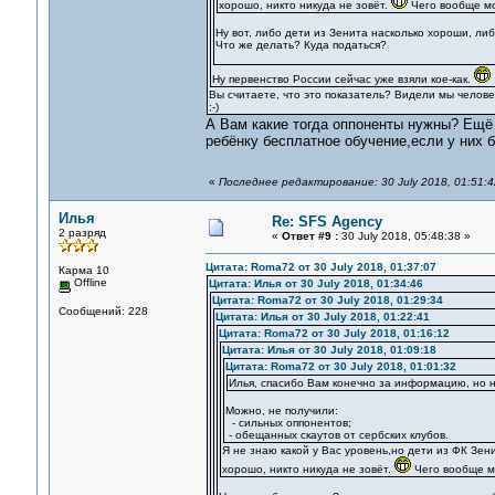
хорошо, никто никуда не зовёт.
Чего вообще мо
Ну вот, либо дети из Зенита насколько хороши, либ
Что же делать? Куда податься?
Ну первенство России сейчас уже взяли кое-как.
Вы считаете, что это показатель? Видели мы человек
;-)
А Вам какие тогда оппоненты нужны? Ещё
ребёнку бесплатное обучение,если у них 
«
Последнее редактирование: 30 July 2018, 01:51:
Илья
Re: SFS Agency
2 разряд
«
Ответ #9 :
30 July 2018, 05:48:38 »
Цитата: Roma72 от 30 July 2018, 01:37:07
Карма 10
Offline
Цитата: Илья от 30 July 2018, 01:34:46
Цитата: Roma72 от 30 July 2018, 01:29:34
Сообщений: 228
Цитата: Илья от 30 July 2018, 01:22:41
Цитата: Roma72 от 30 July 2018, 01:16:12
Цитата: Илья от 30 July 2018, 01:09:18
Цитата: Roma72 от 30 July 2018, 01:01:32
Илья, спасибо Вам конечно за информацию, но н
Можно, не получили:
- сильных оппонентов;
- обещанных скаутов от сербских клубов.
Я не знаю какой у Вас уровень,но дети из ФК Зен
хорошо, никто никуда не зовёт.
Чего вообще м