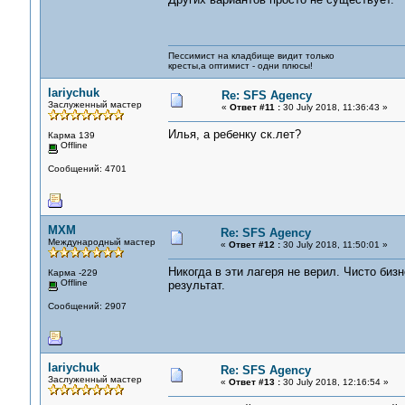
Пессимист на кладбище видит только
кресты,а оптимист - одни плюсы!
lariychuk
Re: SFS Agency
Заслуженный мастер
«
Ответ #11 :
30 July 2018, 11:36:43 »
Илья, а ребенку ск.лет?
Карма 139
Offline
Сообщений: 4701
MXM
Re: SFS Agency
Международный мастер
«
Ответ #12 :
30 July 2018, 11:50:01 »
Никогда в эти лагеря не верил. Чисто бизн
Карма -229
Offline
результат.
Сообщений: 2907
lariychuk
Re: SFS Agency
Заслуженный мастер
«
Ответ #13 :
30 July 2018, 12:16:54 »