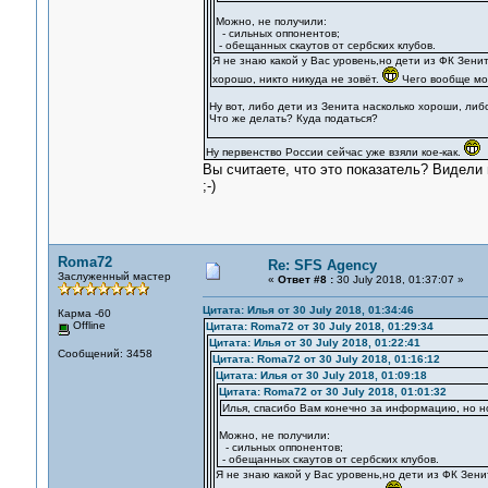
Можно, не получили:
- сильных оппонентов;
- обещанных скаутов от сербских клубов.
Я не знаю какой у Вас уровень,но дети из ФК Зени
хорошо, никто никуда не зовёт.
Чего вообще мо
Ну вот, либо дети из Зенита насколько хороши, либо
Что же делать? Куда податься?
Ну первенство России сейчас уже взяли кое-как.
Вы считаете, что это показатель? Видели 
;-)
Roma72
Re: SFS Agency
Заслуженный мастер
«
Ответ #8 :
30 July 2018, 01:37:07 »
Цитата: Илья от 30 July 2018, 01:34:46
Карма -60
Offline
Цитата: Roma72 от 30 July 2018, 01:29:34
Цитата: Илья от 30 July 2018, 01:22:41
Сообщений: 3458
Цитата: Roma72 от 30 July 2018, 01:16:12
Цитата: Илья от 30 July 2018, 01:09:18
Цитата: Roma72 от 30 July 2018, 01:01:32
Илья, спасибо Вам конечно за информацию, но н
Можно, не получили:
- сильных оппонентов;
- обещанных скаутов от сербских клубов.
Я не знаю какой у Вас уровень,но дети из ФК Зени