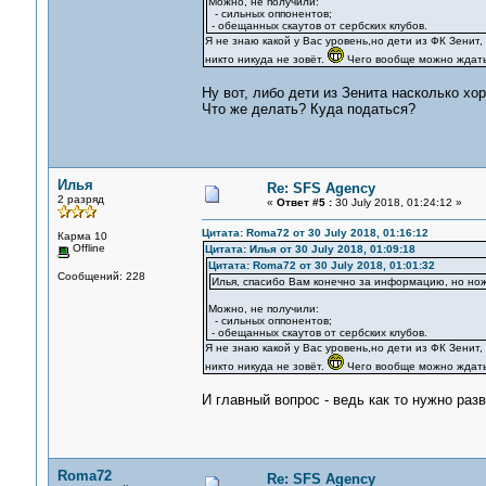
Можно, не получили:
- сильных оппонентов;
- обещанных скаутов от сербских клубов.
Я не знаю какой у Вас уровень,но дети из ФК Зенит
никто никуда не зовёт.
Чего вообще можно ждать
Ну вот, либо дети из Зенита насколько хо
Что же делать? Куда податься?
Илья
Re: SFS Agency
2 разряд
«
Ответ #5 :
30 July 2018, 01:24:12 »
Цитата: Roma72 от 30 July 2018, 01:16:12
Карма 10
Offline
Цитата: Илья от 30 July 2018, 01:09:18
Цитата: Roma72 от 30 July 2018, 01:01:32
Сообщений: 228
Илья, спасибо Вам конечно за информацию, но нож
Можно, не получили:
- сильных оппонентов;
- обещанных скаутов от сербских клубов.
Я не знаю какой у Вас уровень,но дети из ФК Зенит
никто никуда не зовёт.
Чего вообще можно ждать
И главный вопрос - ведь как то нужно раз
Roma72
Re: SFS Agency