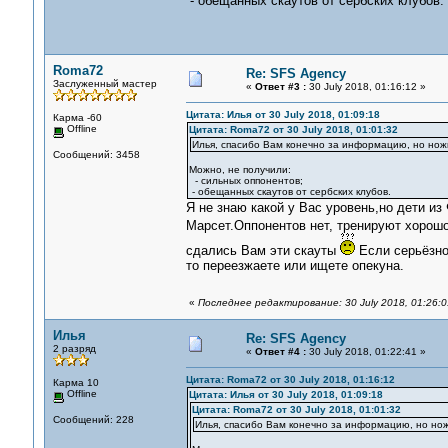
- обещанных скаутов от сербских клубов.
Roma72
Re: SFS Agency
Заслуженный мастер
«
Ответ #3 :
30 July 2018, 01:16:12 »
Цитата: Илья от 30 July 2018, 01:09:18
Карма -60
Offline
Цитата: Roma72 от 30 July 2018, 01:01:32
Илья, спасибо Вам конечно за информацию, но ножн
Сообщений: 3458
Можно, не получили:
- сильных оппонентов;
- обещанных скаутов от сербских клубов.
Я не знаю какой у Вас уровень,но дети из
Марсет.Оппонентов нет, тренируют хорошо,
сдались Вам эти скауты
Если серьёзно 
то переезжаете или ищете опекуна.
«
Последнее редактирование: 30 July 2018, 01:26:
Илья
Re: SFS Agency
2 разряд
«
Ответ #4 :
30 July 2018, 01:22:41 »
Цитата: Roma72 от 30 July 2018, 01:16:12
Карма 10
Offline
Цитата: Илья от 30 July 2018, 01:09:18
Цитата: Roma72 от 30 July 2018, 01:01:32
Сообщений: 228
Илья, спасибо Вам конечно за информацию, но нож