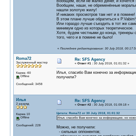
Вообщем, если не жалко денег, и хочется 
Вообщем, наши, не обременённые моралью
нашли золотую жилу!
И никаких просмотров там нет и в помине!
В этом плане лучше обратиться к P.Vabim'у
Или гораздо лучше съездить в тот же сам
минимум одно из которых теоретическое.
Хотя, будем честными до конца, тренеры 
того, чего и в помине не было!
«
Последнее редактирование: 30 July 2018, 00:17:5
Roma72
Re: SFS Agency
Заслуженный мастер
«
Ответ #1 :
30 July 2018, 01:01:32 »
Илья, спасибо Вам конечно за информацию
Карма -60
Offline
получили?
Сообщений: 3458
Илья
Re: SFS Agency
2 разряд
«
Ответ #2 :
30 July 2018, 01:09:18 »
Цитата: Roma72 от 30 July 2018, 01:01:32
Карма 10
Offline
Илья, спасибо Вам конечно за информацию, но ножн
Сообщений: 228
Можно, не получили:
- сильных оппонентов;