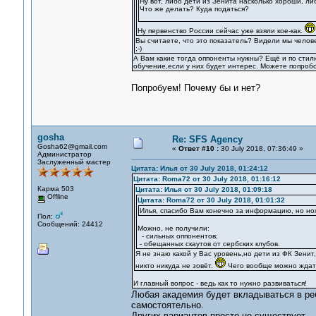
Ну вот, либо дети из Зенита насколько хороши, ли
Что же делать? Куда податься?
Ну первенство России сейчас уже взяли кое-как.
Вы считаете, что это показатель? Видели мы челове
;-)
А Вам какие тогда оппоненты нужны? Ещё и по стил
обучение,если у них будет интерес. Можете попробо
Попробуем! Почему бы и нет?
gosha
Re: SFS Agency
Gosha62@gmail.com
«
Ответ #10 :
30 July 2018, 07:36:49 »
Администратор
Заслуженный мастер
Цитата: Илья от 30 July 2018, 01:24:12
Цитата: Roma72 от 30 July 2018, 01:16:12
Карма 503
Цитата: Илья от 30 July 2018, 01:09:18
Offline
Цитата: Roma72 от 30 July 2018, 01:01:32
Илья, спасибо Вам конечно за информацию, но но
Пол:
Сообщений: 24412
Можно, не получили:
- сильных оппонентов;
- обещанных скаутов от сербских клубов.
Я не знаю какой у Вас уровень,но дети из ФК Зенит
никто никуда не зовёт.
Чего вообще можно ждать
И главный вопрос - ведь как то нужно развиваться!
Любая академия будет вкладываться в реб
самостоятельно.
Других вариантов просто не существует.