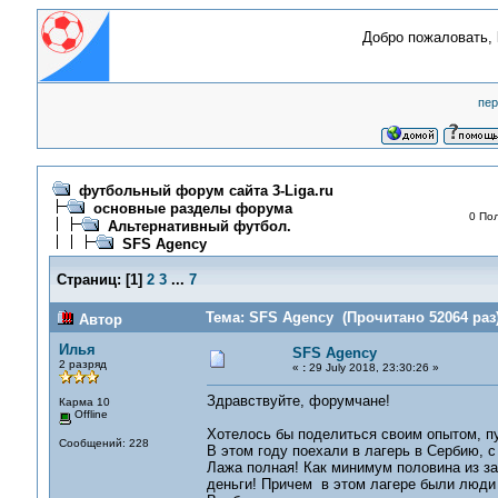
Добро пожаловать,
пер
футбольный форум сайта 3-Liga.ru
основные разделы форума
0 Пол
Альтернативный футбол.
SFS Agency
Страниц:
[
1
]
2
3
...
7
Тема: SFS Agency (Прочитано 52064 раз
Автор
Илья
SFS Agency
2 разряд
«
:
29 July 2018, 23:30:26 »
Здравствуйте, форумчане!
Карма 10
Offline
Хотелось бы поделиться своим опытом, п
Сообщений: 228
В этом году поехали в лагерь в Сербию, 
Лажа полная! Как минимум половина из за
деньги! Причем в этом лагере были люди 