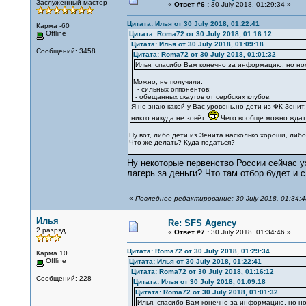
Заслуженный мастер
«
Ответ #6 :
30 July 2018, 01:29:34 »
Цитата: Илья от 30 July 2018, 01:22:41
Карма -60
Offline
Цитата: Roma72 от 30 July 2018, 01:16:12
Цитата: Илья от 30 July 2018, 01:09:18
Сообщений: 3458
Цитата: Roma72 от 30 July 2018, 01:01:32
Илья, спасибо Вам конечно за информацию, но но
Можно, не получили:
- сильных оппонентов;
- обещанных скаутов от сербских клубов.
Я не знаю какой у Вас уровень,но дети из ФК Зенит
никто никуда не зовёт.
Чего вообще можно ждать
Ну вот, либо дети из Зенита насколько хороши, либо
Что же делать? Куда податься?
Ну некоторые первенство России сейчас у
лагерь за деньги? Что там отбор будет и 
«
Последнее редактирование: 30 July 2018, 01:34:
Илья
Re: SFS Agency
2 разряд
«
Ответ #7 :
30 July 2018, 01:34:46 »
Цитата: Roma72 от 30 July 2018, 01:29:34
Карма 10
Offline
Цитата: Илья от 30 July 2018, 01:22:41
Цитата: Roma72 от 30 July 2018, 01:16:12
Сообщений: 228
Цитата: Илья от 30 July 2018, 01:09:18
Цитата: Roma72 от 30 July 2018, 01:01:32
Илья, спасибо Вам конечно за информацию, но но