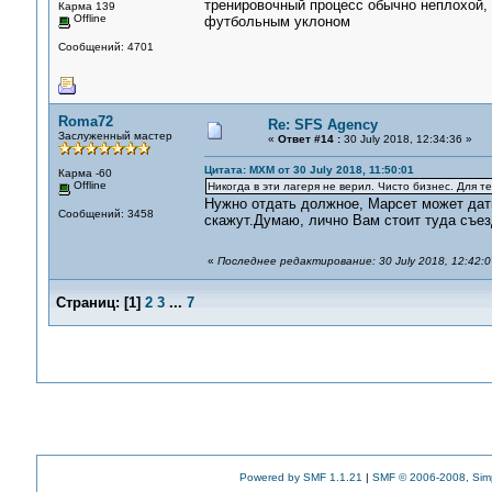
тренировочный процесс обычно неплохой, 
Карма 139
Offline
футбольным уклоном
Сообщений: 4701
Roma72
Re: SFS Agency
Заслуженный мастер
«
Ответ #14 :
30 July 2018, 12:34:36 »
Цитата: MXM от 30 July 2018, 11:50:01
Карма -60
Offline
Никогда в эти лагеря не верил. Чисто бизнес. Для те
Нужно отдать должное, Марсет может дать
Сообщений: 3458
скажут.Думаю, лично Вам стоит туда съез
«
Последнее редактирование: 30 July 2018, 12:42:
Страниц:
[
1
]
2
3
...
7
Powered by SMF 1.1.21
|
SMF © 2006-2008, Sim