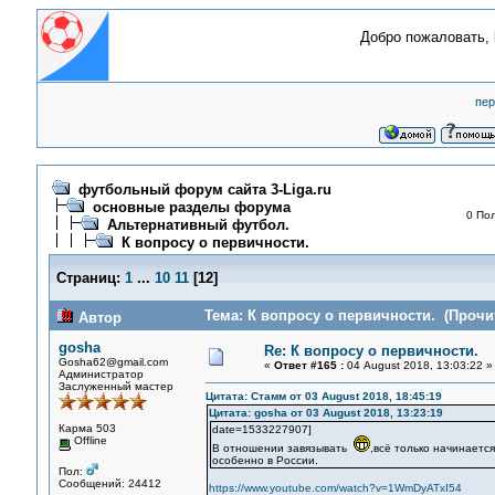
Добро пожаловать,
пер
футбольный форум сайта 3-Liga.ru
основные разделы форума
0 Пол
Альтернативный футбол.
К вопросу о первичности.
Страниц:
1
...
10
11
[
12
]
Тема: К вопросу о первичности. (Прочит
Автор
gosha
Re: К вопросу о первичности.
Gosha62@gmail.com
«
Ответ #165 :
04 August 2018, 13:03:22 »
Администратор
Заслуженный мастер
Цитата: Стамм от 03 August 2018, 18:45:19
Цитата: gosha от 03 August 2018, 13:23:19
Карма 503
date=1533227907]
Offline
В отношении завязывать
,всё только начинаетс
особенно в России.
Пол:
Сообщений: 24412
https://www.youtube.com/watch?v=1WmDyATxI54