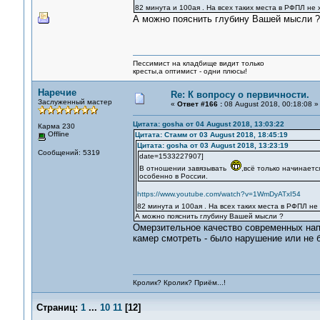
82 минута и 100ая . На всех таких места в РФПЛ не
А можно пояснить глубину Вашей мысли ?
Пессимист на кладбище видит только
кресты,а оптимист - одни плюсы!
Наречие
Re: К вопросу о первичности.
Заслуженный мастер
«
Ответ #166 :
08 August 2018, 00:18:08 »
Цитата: gosha от 04 August 2018, 13:03:22
Карма 230
Offline
Цитата: Стамм от 03 August 2018, 18:45:19
Цитата: gosha от 03 August 2018, 13:23:19
Сообщений: 5319
date=1533227907]
В отношении завязывать
,всё только начинает
особенно в России.
https://www.youtube.com/watch?v=1WmDyATxI54
82 минута и 100ая . На всех таких места в РФПЛ не
А можно пояснить глубину Вашей мысли ?
Омерзительное качество современных нап
камер смотреть - было нарушение или не 
Кролик? Кролик? Приём...!
Страниц:
1
...
10
11
[
12
]