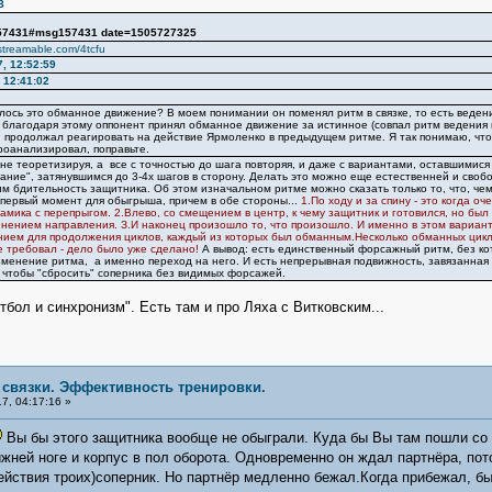
8
157431#msg157431 date=1505727325
/streamable.com/4tcfu
, 12:52:59
 12:41:02
илось это обманное движение? В моем понимании он поменял ритм в связке, то есть веден
о благодаря этому оппонент принял обманное движение за истинное (совпал ритм ведения 
 продолжал реагировать на действие Ярмоленко в предыдущем ритме. Я так понимаю, что
роанализировал, поправьте.
е теоретизируя, а все с точностью до шага повторяя, и даже с вариантами, оставшимися "
ание", затянувшимся до 3-4х шагов в сторону. Делать это можно еще естественней и свобо
м бдительность защитника. Об этом изначальном ритме можно сказать только то, что, че
я первый момент для обыгрыша, причем в обе стороны...
1.По ходу и за спину - это когда о
амика с перепрыгом. 2.Влево, со смещением в центр, к чему защитник и готовился, но бы
енением направления. З.И наконец произошло то, что произошло. И именно в этом вариант
ием для продолжения циклов, каждый из которых был обманным.Несколько обманных цикло
е требовал - дело было уже сделано!
А вывод: есть единственный форсажный ритм, без ко
зменение ритма, а именно переход на него. И есть непрерывная подвижность, завязанная 
, чтобы "сбросить" соперника без видимых форсажей.
бол и синхронизм". Есть там и про Ляха с Витковским...
е связки. Эффективность тренировки.
7, 04:17:16 »
Вы бы этого защитника вообще не обыграли. Куда бы Вы там пошли со
ижней ноге и корпус в пол оборота. Одновременно он ждал партнёра, пот
ствия троих)соперник. Но партнёр медленно бежал.Когда прибежал, бы