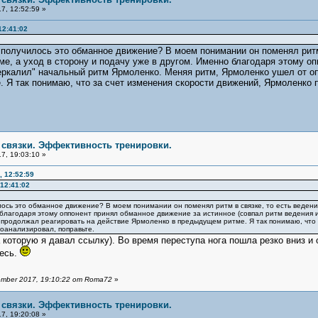
7, 12:52:59 »
12:41:02
о получилось это обманное движение? В моем понимании он поменял ритм
ме, а уход в сторону и подачу уже в другом. Именно благодаря этому о
зеркалил" начальный ритм Ярмоленко. Меняя ритм, Ярмоленко ушел от о
Я так понимаю, что за счет изменения скорости движений, Ярмоленко 
е связки. Эффективность тренировки.
7, 19:03:10 »
 12:52:59
12:41:02
илось это обманное движение? В моем понимании он поменял ритм в связке, то есть ведени
 благодаря этому оппонент принял обманное движение за истинное (совпал ритм ведения и
 продолжал реагировать на действие Ярмоленко в предыдущем ритме. Я так понимаю, что 
роанализировал, поправьте.
 которую я давал ссылку). Во время переступа нога пошла резко вниз и 
тесь.
mber 2017, 19:10:22 от Roma72
»
е связки. Эффективность тренировки.
7, 19:20:08 »