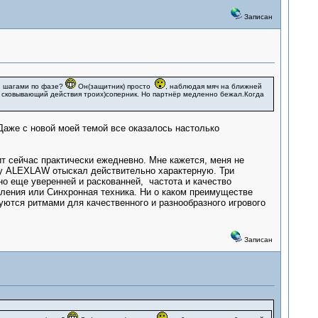
Записан
и шагами по фазе?
Он(защитник) просто
, наблюдая мяч на ближней
о сковывающий действия троих)соперник. Но партнёр медленно бежал.Когда
 Даже с новой моей темой все оказалось настолько
т сейчас практически ежедневно. Мне кажется, меня не
нку ALEXLAW отыскал действительно характерную. Три
жно еще уверенней и раскованней, частота и качество
оления или Синхронная техника. Ни о каком преимуществе
уются ритмами для качественного и разнообразного игрового
Записан