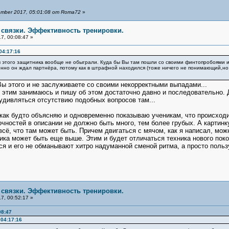
mber 2017, 05:01:08 от Roma72
»
е связки. Эффективность тренировки.
7, 00:08:47 »
04:17:16
 этого защитника вообще не обыграли. Куда бы Вы там пошли со своими финтопробоями 
енно он ждал партнёра, потому как в штрафной находился (тоже ничего не понимающий,н
Вы этого и не заслуживаете со своими некорректными выпадами...
 Я этим занимаюсь и пишу об этом достаточно давно и последовательно.
удивляться отсутствию подобных вопросов там...
 как будто объясняю и одновременно показываю ученикам, что происходи
точностей в описании не должно быть много, тем более грубых. А карти
всё, что там может быть. Причем двигаться с мячом, как я написал, мо
ика может быть еще выше. Этим и будет отличаться техника нового пок
ся и его не обманывают хитро надуманной сменой ритма, а просто польз
е связки. Эффективность тренировки.
7, 00:52:17 »
08:47
04:17:16