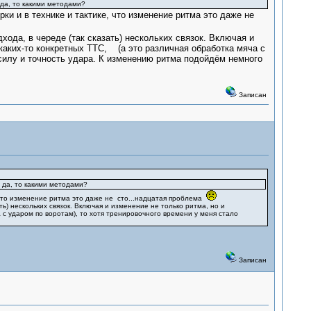
 да, то какими методами?
ки и в технике и тактике, что изменение ритма это даже не
да, в череде (так сказать) нескольких связок. Включая и
 каких-то конкретных ТТС, (а это различная обработка мяча с
 силу и точность удара. К изменению ритма подойдём немного
Записан
и да, то какими методами?
, что изменение ритма это даже не сто...надцатая проблема
) нескольких связок. Включая и изменение не только ритма, но и
 с ударом по воротам), то хотя тренировочного времени у меня стало
Записан