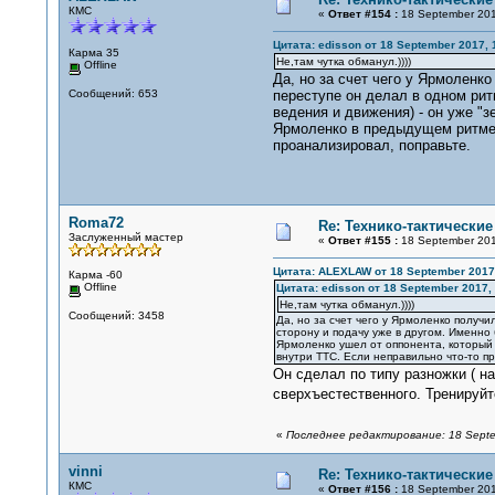
КМС
«
Ответ #154 :
18 September 201
Цитата: edisson от 18 September 2017, 
Карма 35
Не,там чутка обманул.))))
Offline
Да, но за счет чего у Ярмоленк
Сообщений: 653
переступе он делал в одном рит
ведения и движения) - он уже "
Ярмоленко в предыдущем ритме. 
проанализировал, поправьте.
Roma72
Re: Технико-тактически
Заслуженный мастер
«
Ответ #155 :
18 September 201
Цитата: ALEXLAW от 18 September 2017,
Карма -60
Offline
Цитата: edisson от 18 September 2017, 
Не,там чутка обманул.))))
Сообщений: 3458
Да, но за счет чего у Ярмоленко получ
сторону и подачу уже в другом. Именно
Ярмоленко ушел от оппонента, который
внутри ТТС. Если неправильно что-то п
Он сделал по типу разножки ( на
сверхъестественного. Тренируй
«
Последнее редактирование: 18 Septe
vinni
Re: Технико-тактически
КМС
«
Ответ #156 :
18 September 201