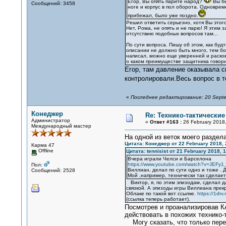
Егор, Вы опять парите народ?
Вы бы
Сообщений: 3458
ноге и корпус в пол оборота. Одновре
прибежал, было уже поздно.
Решил ответить серьезно, хотя Вы этог
Нет, Рома, не опять и не парю! Я этим
отсутствию подобных вопросов там...
По сути вопроса. Пишу об этом, как буд
описании не должно быть много, тем бол
написал, можно еще уверенней и расков
о каком преимуществе защитника говори
Егор, там давление оказывала с
контролировали.Весь вопрос в т
«
Последнее редактирование: 20 Septe
Конеджер
Re: Технико-тактически
Администратор
«
Ответ #163 :
26 February 2018,
Международный мастер
На одной из веток моего раздел
Цитата: Конеджер от 22 February 2018, 
Карма 47
Offline
Цитата: tennisist от 21 February 2018, 
Вчера играли Челси и Барселона
https://www.youtube.com/watch?v=JEFy1_
Пол:
Виллиан, делал по сути одно и тоже . Д
Сообщений: 2528
Мой ,например, технически так сделае
Виктор, я, по этим эпизодам, сделал д
связкой. А эпизоды игры Виллиана прек
Облаке по такой вот ссылке.
https://1drv.
(ссылка теперь работает).
Посмотрев и проанализировав К
действовать в похожих технико-т
Могу сказать, что только перес