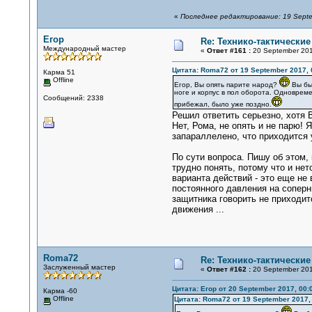
«
Последнее редактирование: 19 Septe
Егор
Re: Технико-тактически
Международный мастер
«
Ответ #161 :
20 September 201
Цитата: Roma72 от 19 September 2017, 
Карма 51
Offline
Егор, Вы опять парите народ?
Вы бы
ноге и корпус в пол оборота. Одноврем
Сообщений: 2338
прибежал, было уже поздно.
Решил ответить серьезно, хотя 
Нет, Рома, не опять и не парю!
запараллелено, что приходится 
По сути вопроса. Пишу об этом,
трудно понять, потому что и не
варианта действий - это еще не 
постоянного давления на соперн
защитника говорить не приходит
движения ...
Roma72
Re: Технико-тактически
Заслуженный мастер
«
Ответ #162 :
20 September 201
Цитата: Егор от 20 September 2017, 00:
Карма -60
Offline
Цитата: Roma72 от 19 September 2017, 