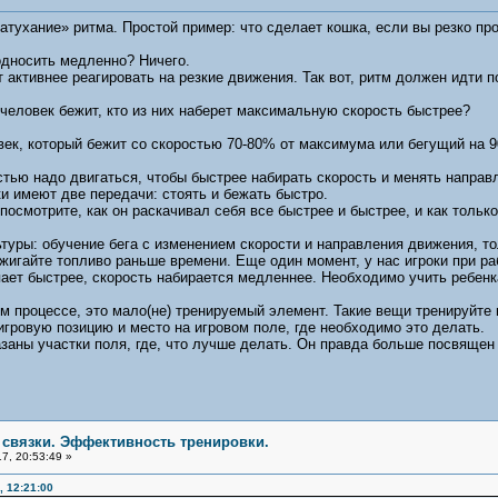
затухание» ритма. Простой пример: что сделает кошка, если вы резко пр
односить медленно? Ничего.
т активнее реагировать на резкие движения. Так вот, ритм должен идти 
человек бежит, кто из них наберет максимальную скорость быстрее?
век, который бежит со скоростью 70-80% от максимума или бегущий на 9
стью надо двигаться, чтобы быстрее набирать скорость и менять направ
ки имеют две передачи: стоять и бежать быстро.
посмотрите, как он раскачивал себя все быстрее и быстрее, и как тольк
туры: обучение бега с изменением скорости и направления движения, т
сжигайте топливо раньше времени. Еще один момент, у нас игроки при ра
ает быстрее, скорость набирается медленнее. Необходимо учить ребенка
 процессе, это мало(не) тренируемый элемент. Такие вещи тренируйте
игровую позицию и место на игровом поле, где необходимо это делать.
казаны участки поля, где, что лучше делать. Он правда больше посвящен
е связки. Эффективность тренировки.
7, 20:53:49 »
 12:21:00