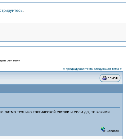
стрируйтесь
.
рят эту тему.
« предыдущая тема
следующая тема »
 ритма технико-тактической связки и если да, то какими
Записан