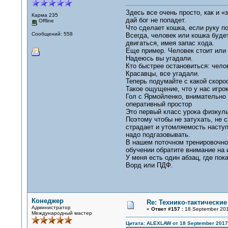
Здесь все очень просто, как и «
Карма 235
дай бог не попадет.
Offline
Что сделает кошка, если руку п
Сообщений: 558
Всегда, человек или кошка буде
двигаться, имея запас хода.
Еще пример. Человек стоит или 
Надеюсь вы угадали.
Кто быстрее остановиться: чело
Красавцы, все угадали.
Теперь подумайте с какой скоро
Такое ощущение, что у нас игро
Гол с Ярмойленко, внимательно 
оперативный простор
Это первый класс урока физкуль
Поэтому чтобы не затухать, не 
страдает и утомляемость наступ
надо подгазовывать.
В нашем поточном тренировочном
обучении обратите внимание на 
У меня есть один абзац, где по
Ворд или ПДФ.
Конеджер
Re: Технико-тактически
Администратор
«
Ответ #157 :
18 September 201
Международный мастер
Цитата: ALEXLAW от 18 September 2017,