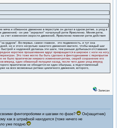
ие мяча и обманное движение в переступе он делал в одном ритме, а уход в
и движения) - он уже "зеркалил" начальный ритм Ярмоленко. Меняя ритм,
 за счет изменения скорости движений, Ярмоленко поменял ритм действия
за кадром". Во-первых, самое главное, это подвижность, и тут она
дней, но и этого несколько зажатого движения хватило, чтобы каждый шаг
м быстрей и надежней делаешь эти шаги, тем раньше добьешься отставания
чередное короткое прошагивание вдруг превращается в широкое с ноги на ногу,
л переигран. Это тоже могло бы быть сделано в финтодинамике с перепрыгом
е не было практически никакого изменения ритма, скорей сохранение его
в вперед, один обманный полуцикл назад, после чего даже уход вперед
торого практически не обходится ни один обыгрыш, а подготовленный
уже на всех возможных ритмах цикличного движения, которого,
Записан
 своими финтопробоями и шагами по фазе?
Он(защитник)
ому как в штрафной находился (тоже ничего не
ло уже поздно.