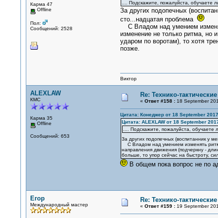
.... Подскажите, пожалуйста, обучаете 
Карма 47
Offline
За других подопечных (воспитанн
сто...надцатая проблема
Пол:
С Владом над умением изменять 
Сообщений: 2528
изменение не только ритма, но 
ударом по воротам), то хотя тр
позже.
Виктор
ALEXLAW
Re: Технико-тактически
КМС
«
Ответ #158 :
18 September 201
Цитата: Конеджер от 18 September 2017
Карма 35
Цитата: ALEXLAW от 18 September 2017
Offline
.... Подскажите, пожалуйста, обучаете
Сообщений: 653
За других подопечных (воспитанник у ме
С Владом над умением изменять ритм ко
направления движения (подчеркну - дли
больше, то упор сейчас на быстроту, с
В общем пока вопрос не по а
Егор
Re: Технико-тактически
Международный мастер
«
Ответ #159 :
19 September 201