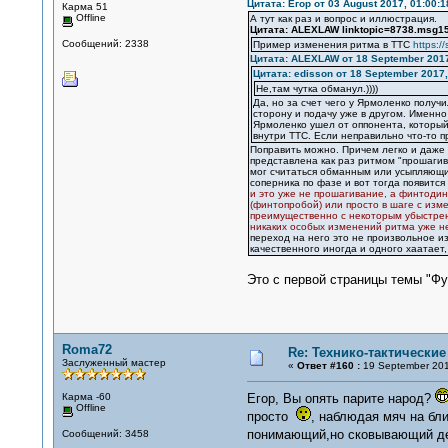
Цитата: Егор от 03 August 2017, 01:00:1
Карма 51
Offline
А тут как раз и вопрос и иллюстрация.
Цитата: ALEXLAW linktopic=8738.msg
Сообщений: 2338
Пример изменения ритма в ТТС
https:/
Цитата: ALEXLAW от 18 September 2017
Цитата: edisson от 18 September 2017,
Не,там чутка обманул.))))
Да, но за счет чего у Ярмоленко получ
сторону и подачу уже в другом. Именн
Ярмоленко ушел от оппонента, который
внутри ТТС. Если неправильно что-то п
Поправить можно. Причем легко и даже н
представлена как раз ритмом "прошагив
мог считаться обманным или усыпляющи
соперника по фазе и вот тогда появитс
и это уже не прошагивание, а финтодин
(финтопробой) или просто в шаге с изм
преимущественно с некоторым убыстрен
никаких особых изменений ритма уже н
переход на него это не произвольное и
качественного иногда и одного хаатает
Это с первой страницы темы "Фут
Roma72
Re: Технико-тактически
Заслуженный мастер
«
Ответ #160 :
19 September 201
Карма -60
Егор, Вы опять парите народ?
Offline
просто
, наблюдая мяч на бл
понимающий,но сковывающий дей
Сообщений: 3458