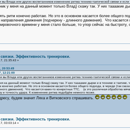
ли вы Влада или других воспитанников изменению ритма технико-тактической связки и если
ик у меня на данный момент только Влад) скажу так. У них таааакие дыр
ритм конечно работаю. Но это в основном касается более общего подхо
и направления движения (подчеркну - длинного движения). Что касается
енировочного времени у меня стало больше, то упор сейчас на быстроту,
е связки. Эффективность тренировки.
7, 21:35:43 »
, 20:53:49
, 12:21:00
 ли вы Влада или других воспитанников изменению ритма технико-тактической связки и есл
ня на данный момент только Влад) скажу так. У них таааакие дырки и в технике и тактике
нечно работаю. Но это в основном касается более общего подхода, в череде (так сказать
нного движения). Что касается каких-то конкретных ТТС, (а это различная обработка мяча
илу и точность удара. К изменению ритма подойдём немного позже.
дресу, будем значит Ляха и Витковского спрашивать.
е связки. Эффективность тренировки.
7, 03:03:14 »