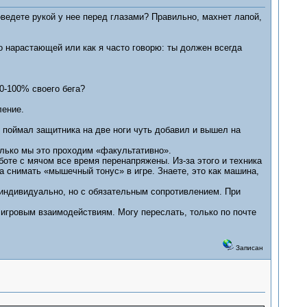
оведете рукой у нее перед глазами? Правильно, махнет лапой,
по нарастающей или как я часто говорю: ты должен всегда
0-100% своего бега?
ление.
о поймал защитника на две ноги чуть добавил и вышел на
олько мы это проходим «факультативно».
боте с мячом все время перенапряжены. Из-за этого и техника
 снимать «мышечный тонус» в игре. Знаете, это как машина,
 индивидуально, но с обязательным сопротивлением. При
 игровым взаимодействиям. Могу переслать, только по почте
Записан