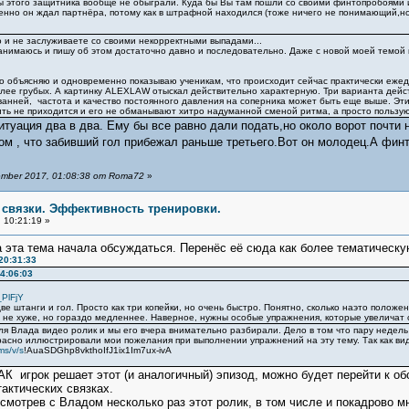
 этого защитника вообще не обыграли. Куда бы Вы там пошли со своими финтопробоями
менно он ждал партнёра, потому как в штрафной находился (тоже ничего не понимающий,н
о и не заслуживаете со своими некорректными выпадами...
 занимаюсь и пишу об этом достаточно давно и последовательно. Даже с новой моей темой 
то объясняю и одновременно показываю ученикам, что происходит сейчас практически ежедн
ее грубых. А картинку ALEXLAW отыскал действительно характерную. Три варианта действи
анней, частота и качество постоянного давления на соперника может быть еще выше. Эти
ть не приходится и его не обманывают хитро надуманной сменой ритма, а просто пользую
итуация два в два. Ему бы все равно дали подать,но около ворот почт
ом , что забивший гол прибежал раньше третьего.Вот он молодец.А финт
mber 2017, 01:08:38 от Roma72
»
е связки. Эффективность тренировки.
 10:21:19 »
а эта тема начала обсуждаться. Перенёс её сюда как более тематическу
20:31:33
14:06:03
PlFjY
ве штанги и гол. Просто как три копейки, но очень быстро. Понятно, сколько наэто положе
т не хуже, но гораздо медленнее. Наверное, нужны особые упражнения, которые увеличат 
ля Влада видео ролик и мы его вчера внимательно разбирали. Дело в том что пару недель
расно иллюстрировали мои пожелания при выполнении упражнений на эту тему. Так как ви
ms/v/s
!AuaSDGhp8vkthoIfJ1ix1Im7ux-ivA
АК игрок решает этот (и аналогичный) эпизод, можно будет перейти к 
актических связках.
мотрев с Владом несколько раз этот ролик, в том числе и покадрово м