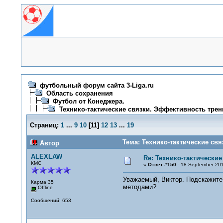
футбольный форум сайта 3-Liga.ru
Область сохранения
Футбол от Конеджера.
Технико-тактические связки. Эффективность трен
Страниц:
1
...
9
10
[
11
]
12
13
...
19
Тема: Технико-тактические св
Автор
ALEXLAW
Re: Технико-тактически
КМС
«
Ответ #150 :
18 September 201
Уважаемый, Виктор. Подскажите,
Карма 35
методами?
Offline
Сообщений: 653