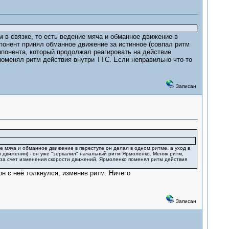
 в связке, то есть ведение мяча и обманное движение в
ппонент принял обманное движение за истинное (совпал ритм
ппонента, который продолжал реагировать на действие
поменял ритм действия внутри ТТС. Если неправильно что-то
Записан
е мяча и обманное движение в переступе он делал в одном ритме, а уход в
 движения) - он уже "зеркалил" начальный ритм Ярмоленко. Меняя ритм,
за счет изменения скорости движений, Ярмоленко поменял ритм действия
он с неё толкнулся, изменив ритм. Ничего
Записан