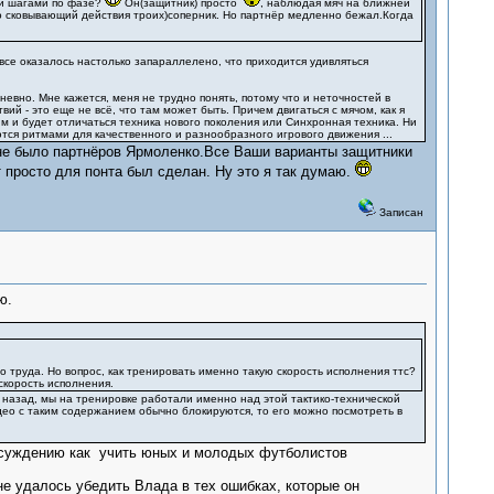
 и шагами по фазе?
Он(защитник) просто
, наблюдая мяч на ближней
о сковывающий действия троих)соперник. Но партнёр медленно бежал.Когда
все оказалось настолько запараллелено, что приходится удивляться
евно. Мне кажется, меня не трудно понять, потому что и неточностей в
й - это еще не всё, что там может быть. Причем двигаться с мячом, как я
м и будет отличаться техника нового поколения или Синхронная техника. Ни
тся ритмами для качественного и разнообразного игрового движения ...
и не было партнёров Ярмоленко.Все Ваши варианты защитники
 просто для понта был сделан. Ну это я так думаю.
Записан
ю.
но труда. Но вопрос, как тренировать именно такую скорость исполнения ттс?
скорость исполнения.
 назад, мы на тренировке работали именно над этой тактико-технической
део с таким содержанием обычно блокируются, то его можно посмотреть в
обсуждению как учить юных и молодых футболистов
не удалось убедить Влада в тех ошибках, которые он