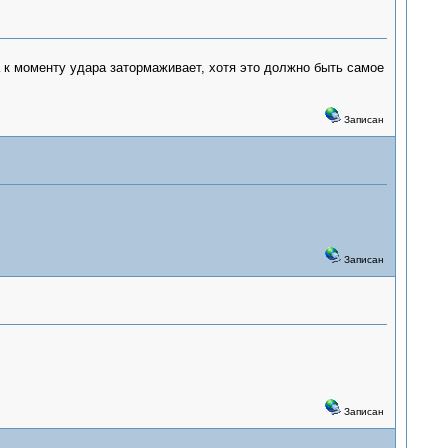
а к моменту удара затормаживает, хотя это должно быть самое
Записан
Записан
Записан