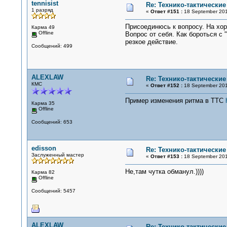
tennisist
Re: Технико-тактически
1 разряд
«
Ответ #151 :
18 September 201
Присоединюсь к вопросу. На хор
Карма 49
Offline
Вопрос от себя. Как бороться с
резкое действие.
Сообщений: 499
ALEXLAW
Re: Технико-тактически
КМС
«
Ответ #152 :
18 September 201
Пример изменения ритма в ТТС
Карма 35
Offline
Сообщений: 653
edisson
Re: Технико-тактически
Заслуженный мастер
«
Ответ #153 :
18 September 201
Не,там чутка обманул.))))
Карма 82
Offline
Сообщений: 5457
ALEXLAW
Re: Технико-тактически