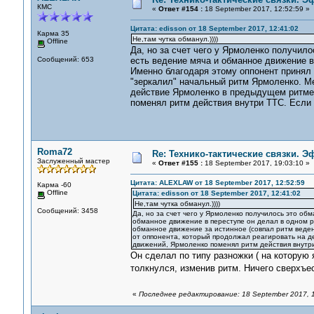
КМС
«
Ответ #154 :
18 September 2017, 12:52:59 »
Цитата: edisson от 18 September 2017, 12:41:02
Карма 35
Не,там чутка обманул.))))
Offline
Да, но за счет чего у Ярмоленко получил
Сообщений: 653
есть ведение мяча и обманное движение в 
Именно благодаря этому оппонент принял 
"зеркалил" начальный ритм Ярмоленко. Ме
действие Ярмоленко в предыдущем ритме. 
поменял ритм действия внутри ТТС. Если 
Roma72
Re: Технико-тактические связки. 
Заслуженный мастер
«
Ответ #155 :
18 September 2017, 19:03:10 »
Цитата: ALEXLAW от 18 September 2017, 12:52:59
Карма -60
Offline
Цитата: edisson от 18 September 2017, 12:41:02
Не,там чутка обманул.))))
Сообщений: 3458
Да, но за счет чего у Ярмоленко получилось это об
обманное движение в переступе он делал в одном ри
обманное движение за истинное (совпал ритм веден
от оппонента, который продолжал реагировать на д
движений, Ярмоленко поменял ритм действия внутри
Он сделал по типу разножки ( на которую 
толкнулся, изменив ритм. Ничего сверхъе
«
Последнее редактирование: 18 September 2017, 