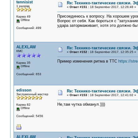
tennisist
Re: Технико-тактические связки. 
1 разряд
«
Ответ #151 :
18 September 2017, 12:26:48 »
Присоединюсь к вопросу. На хорошем уров
Карма 49
Offline
Вопрос от себя. Как бороться с "затухани
удара затормаживает, хотя это должно бы
Сообщений: 499
ALEXLAW
Re: Технико-тактические связки. 
КМС
«
Ответ #152 :
18 September 2017, 12:35:25 »
Пример изменения ритма в ТТС
https://st
Карма 35
Offline
Сообщений: 653
edisson
Re: Технико-тактические связки. 
Заслуженный мастер
«
Ответ #153 :
18 September 2017, 12:41:02 »
Не,там чутка обманул.))))
Карма 82
Offline
Сообщений: 5456
ALEXLAW
Re: Технико-тактические связки. 