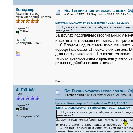
Конеджер
Re: Технико-тактические связки. 
Администратор
«
Ответ #157 :
18 September 2017, 20:53:49 »
Международный мастер
Цитата: ALEXLAW от 18 September 2017, 12:21:00
.... Подскажите, пожалуйста, обучаете ли вы Влада 
Карма 47
методами?
Offline
За других подопечных (воспитанник у меня
Пол:
и тактике, что изменение ритма это даже
Сообщений: 2528
С Владом над умением изменять ритм кон
череде (так сказать) нескольких связок. 
длинного движения). Что касается каких-
то хотя тренировочного времени у меня ст
ритма подойдём немного позже.
Виктор
ALEXLAW
Re: Технико-тактические связки. 
КМС
«
Ответ #158 :
18 September 2017, 21:35:43 »
Цитата: Конеджер от 18 September 2017, 20:53:49
Карма 35
Цитата: ALEXLAW от 18 September 2017, 12:21:00
Offline
.... Подскажите, пожалуйста, обучаете ли вы Влада
методами?
Сообщений: 653
За других подопечных (воспитанник у меня на данный
ритма это даже не сто...надцатая проблема
С Владом над умением изменять ритм конечно работ
связок. Включая и изменение не только ритма, но и