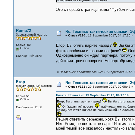
соперника без видимых форсажей.
Это с первой страницы темы "Футбол и син
Roma72
Re: Технико-тактические связки. 
Заслуженный мастер
«
Ответ #160 :
19 September 2017, 04:17:16 »
Карма -60
Егор, Вы опять парите народ?
Вы бы эт
Offline
финтопробоями и шагами по фазе?
Он(
Одновременно он ждал партнёра, потому 
Сообщений: 3458
действия троих)соперник. Но партнёр мед
«
Последнее редактирование: 19 September 2017, 
Егор
Re: Технико-тактические связки. 
Международный мастер
«
Ответ #161 :
20 September 2017, 00:08:47 »
Цитата: Roma72 от 19 September 2017, 04:17:16
Карма 51
Offline
Егор, Вы опять парите народ?
Вы бы этого защит
Он(защитник) просто
, наблюдая мяч на ближ
Сообщений: 2338
находился (тоже ничего не понимающий,но сковыва
Решил ответить серьезно, хотя Вы этого 
Нет, Рома, не опять и не парю! Я этим за
моей темой все оказалось настолько запа