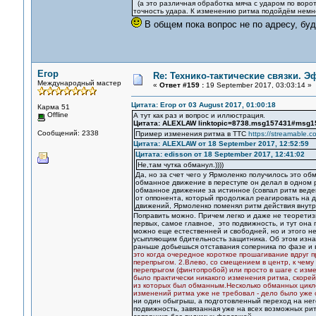
(а это различная обработка мяча с ударом по ворот
точность удара. К изменению ритма подойдём немн
В общем пока вопрос не по адресу, буд
Егор
Re: Технико-тактические связки. 
Международный мастер
«
Ответ #159 :
19 September 2017, 03:03:14 »
Цитата: Егор от 03 August 2017, 01:00:18
Карма 51
Offline
А тут как раз и вопрос и иллюстрация.
Цитата: ALEXLAW linktopic=8738.msg157431#msg1
Сообщений: 2338
Пример изменения ритма в ТТС
https://streamable.c
Цитата: ALEXLAW от 18 September 2017, 12:52:59
Цитата: edisson от 18 September 2017, 12:41:02
Не,там чутка обманул.))))
Да, но за счет чего у Ярмоленко получилось это о
обманное движение в переступе он делал в одном р
обманное движение за истинное (совпал ритм веде
от оппонента, который продолжал реагировать на д
движений, Ярмоленко поменял ритм действия внутри
Поправить можно. Причем легко и даже не теоретизи
первых, самое главное, это подвижность, и тут она 
можно еще естественней и свободней, но и этого н
усыпляющим бдительность защитника. Об этом изнач
раньше добьешься отставания соперника по фазе и 
это когда очередное короткое прошагивание вдруг п
перепрыгом. 2.Влево, со смещением в центр, к чему
перепрыгом (финтопробой) или просто в шаге с изм
было практически никакого изменения ритма, скоре
из которых был обманным.Несколько обманных цикло
изменений ритма уже не требовал - дело было уже
ни один обыгрыш, а подготовленный переход на нег
подвижность, завязанная уже на всех возможных рит