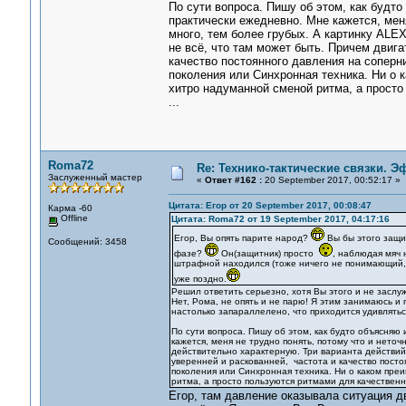
По сути вопроса. Пишу об этом, как будт
практически ежедневно. Мне кажется, меня
много, тем более грубых. А картинку ALE
не всё, что там может быть. Причем двига
качество постоянного давления на соперн
поколения или Синхронная техника. Ни о 
хитро надуманной сменой ритма, а просто
...
Roma72
Re: Технико-тактические связки. 
Заслуженный мастер
«
Ответ #162 :
20 September 2017, 00:52:17 »
Цитата: Егор от 20 September 2017, 00:08:47
Карма -60
Offline
Цитата: Roma72 от 19 September 2017, 04:17:16
Егор, Вы опять парите народ?
Вы бы этого защи
Сообщений: 3458
фазе?
Он(защитник) просто
, наблюдая мяч 
штрафной находился (тоже ничего не понимающий,
уже поздно.
Решил ответить серьезно, хотя Вы этого и не заслу
Нет, Рома, не опять и не парю! Я этим занимаюсь и
настолько запараллелено, что приходится удивлятьс
По сути вопроса. Пишу об этом, как будто объясняю
кажется, меня не трудно понять, потому что и нето
действительно характерную. Три варианта действий -
уверенней и раскованней, частота и качество посто
поколения или Синхронная техника. Ни о каком пре
ритма, а просто пользуются ритмами для качественн
Егор, там давление оказывала ситуация дв