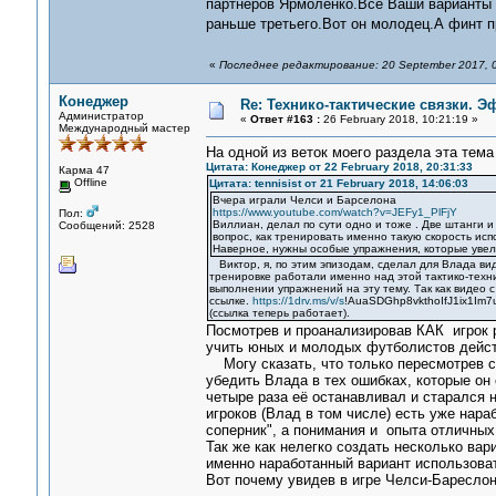
партнёров Ярмоленко.Все Ваши варианты з
раньше третьего.Вот он молодец.А финт п
«
Последнее редактирование: 20 September 2017, 
Конеджер
Re: Технико-тактические связки. 
Администратор
«
Ответ #163 :
26 February 2018, 10:21:19 »
Международный мастер
На одной из веток моего раздела эта тем
Цитата: Конеджер от 22 February 2018, 20:31:33
Карма 47
Offline
Цитата: tennisist от 21 February 2018, 14:06:03
Вчера играли Челси и Барселона
https://www.youtube.com/watch?v=JEFy1_PlFjY
Пол:
Виллиан, делал по сути одно и тоже . Две штанги и 
Сообщений: 2528
вопрос, как тренировать именно такую скорость исп
Наверное, нужны особые упражнения, которые увел
Виктор, я, по этим эпизодам, сделал для Влада вид
тренировке работали именно над этой тактико-техн
выполнении упражнений на эту тему. Так как видео 
ссылке.
https://1drv.ms/v/s
!AuaSDGhp8vkthoIfJ1ix1Im7u
(ссылка теперь работает).
Посмотрев и проанализировав КАК игрок р
учить юных и молодых футболистов действ
Могу сказать, что только пересмотрев с 
убедить Влада в тех ошибках, которые он
четыре раза её останавливал и старался 
игроков (Влад в том числе) есть уже нар
соперник", а понимания и опыта отличных
Так же как нелегко создать несколько вар
именно наработанный вариант использова
Вот почему увидев в игре Челси-Бареслона