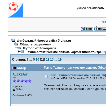
Добро пожаловать,
пер
футбольный форум сайта 3-Liga.ru
Область сохранения
Футбол от Конеджера.
Технико-тактические связки. Эффективность трени
Страниц:
1
...
9
10
[
11
]
12
13
...
19
Тема: Технико-тактические связки. Эфф
Автор
ALEXLAW
Re: Технико-тактические связки. 
КМС
«
Ответ #150 :
18 September 2017, 12:21:00 »
Уважаемый, Виктор. Подскажите, пожалуйс
Карма 35
технико-тактической связки и если да, то
Offline
Сообщений: 653