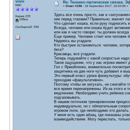
vinni
Re: Технико-тактические связки. 
КМС
«
Ответ #156 :
18 September 2017, 19:20:08 »
Здесь все очень просто, как и «затухание
Карма 235
нее перед глазами? Правильно, махнет лап
Offline
Что сделает кошка, если руку подносить 
Сообщений: 558
Всегда, человек или кошка будет активнее
или как я часто говорю: ты должен всегда
Еще пример. Человек стоит или человек б
Надеюсь вы угадали.
Кто быстрее остановиться: человек, кото
бега?
Красавцы, все угадали.
Теперь подумайте с какой скоростью надо
Такое ощущение, что у нас игроки имеют д
Гол с Ярмойленко, внимательно посмотрите
защитника на две ноги чуть добавил и вы
Это первый класс урока физкультуры: обу
проходим «факультативно».
Поэтому чтобы не затухать, не сжигайте т
все время перенапряжены. Из-за этого и т
медленнее. Необходимо учить ребенка сни
подгазовывать.
В нашем поточном тренировочном процессе
индивидуально, но с обязательным сопрот
игровом поле, где необходимо это делать.
У меня есть один абзац, где показаны уча
взаимодействиям. Могу переслать, только